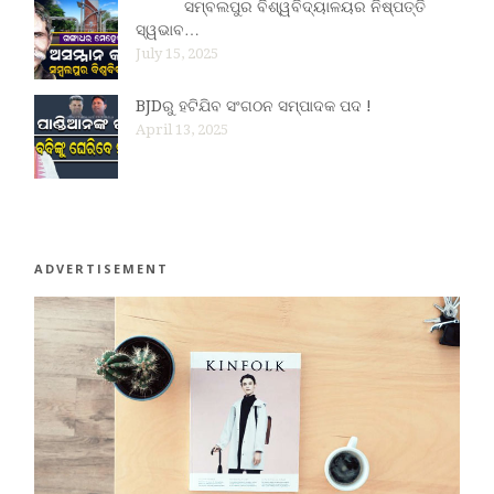
ସମ୍ବଲପୁର ବିଶ୍ୱବିଦ୍ୟାଳୟର ନିଷ୍ପତ୍ତି
ସ୍ୱଭାବ…
July 15, 2025
BJDରୁ ହଟିଯିବ ସଂଗଠନ ସମ୍ପାଦକ ପଦ !
April 13, 2025
ADVERTISEMENT