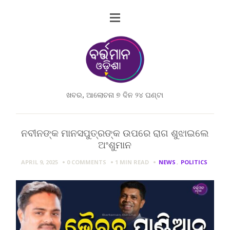
ଖବର, ଆଲୋଚନା ୭ ଦିନ ୨୪ ଘଣ୍ଟା
ନବୀନଙ୍କ ମାନସପୁତ୍ରଙ୍କ ଉପରେ ରାଗ ଶୁଝାଇଲେ
ଅଂଶୁମାନ
APRIL 9, 2025
0 COMMENTS
1 MIN
READ
NEWS
,
POLITICS