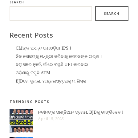
SEARCH
SEARCH
Recent Posts
CMଙ୍କ ପସନ୍ଦ ଅଣଓଡ଼ିଆ IPS !
ନିଜ ଲୋକଙ୍କୁ ମନ୍ତ୍ରୀ କରିବାକୁ ମୋହନଙ୍କ ଇଚ୍ଛା !
ବଡ଼ ସହର ନୁହେଁ, ଗାଁରେ ବଢୁଛି UPI କାରବାର
ଓଡ଼ିଶାରୁ କମୁଛି ATM
BJDରେ ସୁଜାତା, ମାଷ୍ଟରଷ୍ଟ୍ରୋକ୍ ନା ରିସ୍କ
TRENDING POSTS
ନବୀନଙ୍କ ପାଣ୍ଡିଆନ ପ୍ରେମ, BJDକୁ ଭାଙ୍ଗିଦେବ !
April 15, 2025