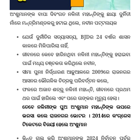
ଅଂଶୁମାନଙ୍କ ବାପା ଦିବଂଗତ ନଳିନୀ ମହାନ୍ତିଙ୍କୁ ଛାୟା ଦୁର୍ନିତୀ
ନାଁରେ ମନ୍ତ୍ରିମଣ୍ଡଳରୁ ହଟାଇ ଥିଲେ, ନବୀନ ପଟ୍ଟନାୟକ
ଯେଉଁ ଦୁର୍ନୀତିର ସତ୍ୟାସତ୍ୟ,
BJD
ର 24 ବର୍ଷର ଶାସନ
କାଳରେ ମିଳିପାରିଲା ନାହିଁ,
ଜୀବନରେ କେବେ ହାରିନଥିବା ନଳିନୀ ମହାନ୍ତିଙ୍କୁ ହରାଇବା
ପାଇଁ ମଧ୍ୟ ଚଞ୍ଚକତା କରିଥିଲେ ନବୀନ,
ସୀମା ପୁନଃ ନିର୍ଦ୍ଧାରଣ ଆଢୁଆଳରେ 2009ରେ ରାଜନଗର
ଆସନର ଭୌଗଳିକ ଚିତ୍ରକୁ ପରିବର୍ତ୍ତନ କଲେ,
ଫଳରେ ଅଜାତ ଶତ୍ରୁ ନଳିନୀ ମହାନ୍ତି, ଜୀବନରେ ପ୍ରଥମ
ଥର ପାଇଁ ହାରିଲେ ଏବଂ ପରେ ତାଙ୍କର ମୃତ୍ୟୁ ହେଲା।
ତେବେ ନଳିନୀଙ୍କ ପୁଅ ଅଂଶୁମାନ ମହାନ୍ତିଙ୍କ ଉପରେ
ଭରସା କଲେ ରାଜନଗର ଭୋଟର । 2014ରେ କଂଗ୍ରେସ
ଟିକେଟରେ ବିଜୟୀ ହେଲେ ଅଂଶୁମାନ
କିନ୍ତୁ ଚାଲ୍ କରି ଅଂଶୁମାନଙ୍କୁ 2024 ନିର୍ବାଚନ ପୂର୍ବରୁ