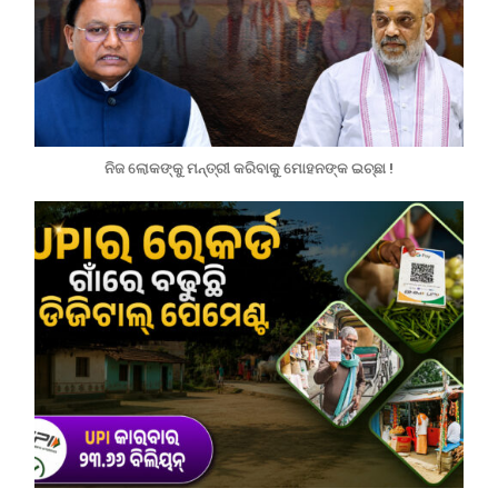
ନିଜ ଲୋକଙ୍କୁ ମନ୍ତ୍ରୀ କରିବାକୁ ମୋହନଙ୍କ ଇଚ୍ଛା !