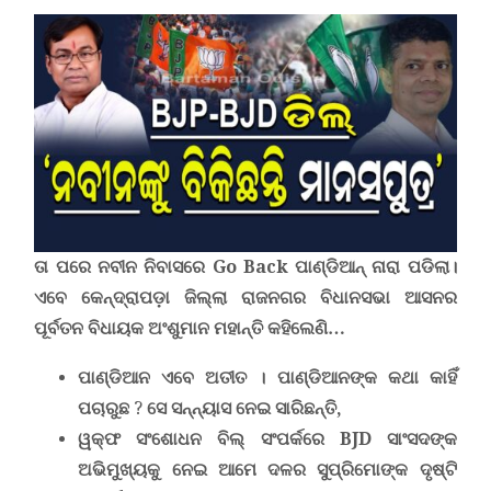
ତା ପରେ ନବୀନ ନିବାସରେ
Go Back
ପାଣ୍ଡିଆନ୍ ନାରା ପଡିଲା।
ଏବେ କେନ୍ଦ୍ରାପଡ଼ା ଜିଲ୍ଲା ରାଜନଗର ବିଧାନସଭା ଆସନର
ପୂର୍ବତନ ବିଧାୟକ ଅଂଶୁମାନ ମହାନ୍ତି କହିଲେଣି…
ପାଣ୍ଡିଆନ ଏବେ ଅତୀତ । ପାଣ୍ଡିଆନଙ୍କ
କଥା
କାହିଁ
ପଚାରୁଛ
?
ସେ ସନ୍ନ୍ୟାସ ନେଇ ସାରିଛନ୍ତି,
ୱକ୍‌ଫ ସଂଶୋଧନ ବିଲ୍ ସଂପର୍କରେ
BJD
ସାଂସଦଙ୍କ
ଅଭିମୁଖ୍ୟକୁ ନେଇ ଆମେ ଦଳର ସୁପ୍ରିମୋଙ୍କ ଦୃଷ୍ଟି