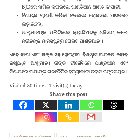
BJD
ରେ ସାମିଲ୍ କରାଇଲେ ପାଣ୍ଡିଆନ ଆଣ୍ଡ କଂପାନୀ,
ବିଧାୟକ ପ୍ରାର୍ଥୀ କରିବା ବଦଳରେ ଲୋକସଭା ଆସନରେ
ଲଢ଼ାଇଲେ,
ଅଂଶୁମାନଙ୍କ ପଲିଟିକାଲ୍ କ୍ୟାରିଅରକୁ ଧୂଳିସାତ୍ କଲେ
ନବୀନଙ୍କ ମାନସପୁତ୍ର ଭୈରବ ପାଣ୍ଡିଆନ ।
ଏବେ ବାପା ଏବଂ ତାଙ୍କ ସହ ହୋଇଥିବା ବିଶ୍ୱାସ ଘାତକର ଜବାବ
ରଖୁଛନ୍ତି ଅଂଶୁମାନ। ତାଙ୍କ ଟାର୍ଗେଟରେ ପାଣ୍ଡିଆନ ଏବଂ
ନିଶାନାରେ ବାପାଙ୍କ ରାଜନୈତିକ ହତ୍ୟାକାରୀ ନବୀନ ପଟ୍ଟନାୟକ।
Visited 80 times, 1 visit(s) today
Share this post