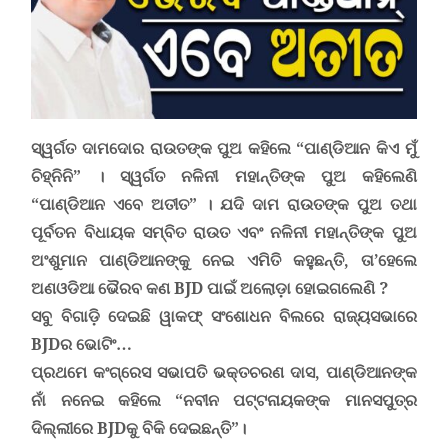
ସ୍ୱର୍ଗତ ଦାମଦୋର ରାଉତଙ୍କ ପୁଅ କହିଲେ
“
ପାଣ୍ଡିଆନ କିଏ ମୁଁ
ଚିହ୍ନିନି
”
। ସ୍ୱର୍ଗତ ନଳିନୀ ମହାନ୍ତିଙ୍କ ପୁଅ କହିଲେଣି
“
ପାଣ୍ଡିଆନ ଏବେ ଅତୀତ
”
। ଯଦି ଦାମ ରାଉତଙ୍କ ପୁଅ ତଥା
ପୂର୍ବତନ ବିଧାୟକ ସମ୍ବିତ ରାଉତ ଏବଂ ନଳିନୀ ମହାନ୍ତିଙ୍କ ପୁଅ
ଅଂଶୁମାନ ପାଣ୍ଡିଆନଙ୍କୁ ନେଇ ଏମିତି କହୁଛନ୍ତି, ତା
’
ହେଲେ
ଅଣଓଡିଆ ଭୈରବ କଣ
BJD
ପାଇଁ ଅଲୋଡ଼ା ହୋଇଗଲେଣି
?
ସବୁ ବିଗାଡ଼ି ଦେଇଛି ୱାକଫ୍ ସଂଶୋଧନ ବିଲରେ ରାଜ୍ୟସଭାରେ
BJD
ର ଭୋଟିଂ…
ପ୍ରଥମେ କଂଗ୍ରେସ ସଭାପତି ଭକ୍ତଚରଣ ଦାସ, ପାଣ୍ଡିଆନଙ୍କ
ନାଁ ନନେଇ କହିଲେ
“
ନବୀନ ପଟ୍ଟନାୟକଙ୍କ ମାନସପୁତ୍ର
ଦିଲ୍ଲୀରେ
BJD
କୁ ବିକି ଦେଇଛନ୍ତି
”
।