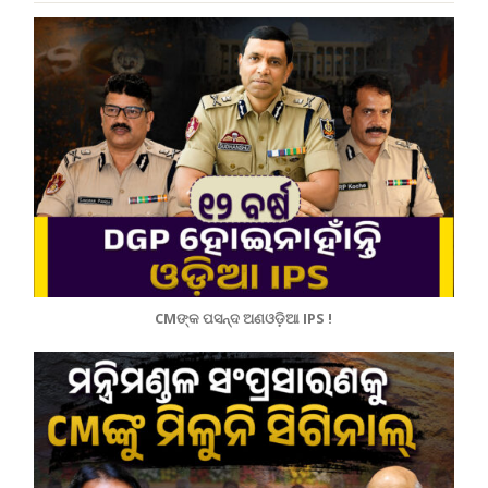
CMଙ୍କ ପସନ୍ଦ ଅଣଓଡ଼ିଆ IPS !