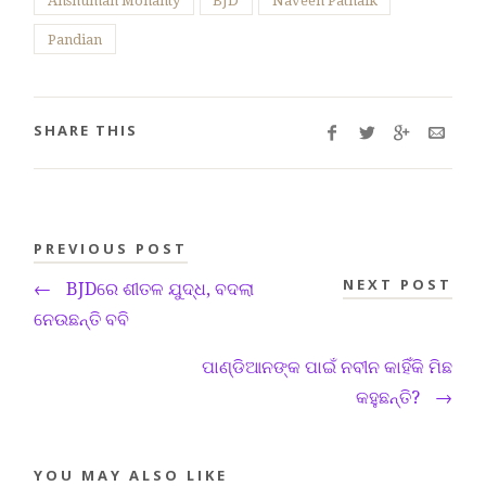
Anshuman Mohanty
BJD
Naveen Patnaik
Pandian
SHARE THIS
PREVIOUS POST
NEXT POST
←
BJDରେ ଶୀତଳ ଯୁଦ୍ଧ, ବଦଲା
ନେଉଛନ୍ତି ବବି
ପାଣ୍ଡିଆନଙ୍କ ପାଇଁ ନବୀନ କାହିଁକି ମିଛ
କହୁଛନ୍ତି?
→
YOU MAY ALSO LIKE