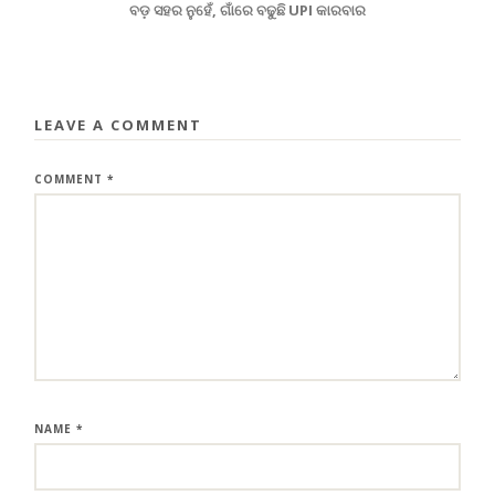
ବଡ଼ ସହର ନୁହେଁ, ଗାଁରେ ବଢୁଛି UPI କାରବାର
LEAVE A COMMENT
COMMENT
*
NAME
*