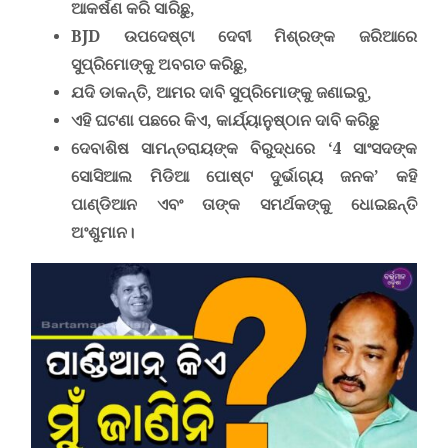
ଆକର୍ଷଣ କରି ସାରିଛୁ
,
BJD
ଉପଦେଷ୍ଟା ଦେବୀ ମିଶ୍ରଙ୍କ ଜରିଆରେ
ସୁପ୍ରିମୋଙ୍କୁ ଅବଗତ କରିଛୁ
,
ଯଦି ଡାକନ୍ତି, ଆମର ଦାବି ସୁପ୍ରିମୋଙ୍କୁ ଜଣାଇବୁ
,
ଏହି ଘଟଣା ପଛରେ କିଏ
,
କାର୍ଯ୍ୟାନୁଷ୍ଠାନ ଦାବି କରିଛୁ
ଦେବାଶିଷ ସାମନ୍ତରାୟଙ୍କ ବିରୁଦ୍ଧରେ
‘4
ସାଂସଦଙ୍କ
ସୋସିଆଲ ମିଡିଆ ପୋଷ୍ଟ ଦୁର୍ଭାଗ୍ୟ ଜନକ’ କହି
ପାଣ୍ଡିଆନ ଏବଂ ତାଙ୍କ ସମର୍ଥକଙ୍କୁ ଧୋଇଛନ୍ତି
ଅଂଶୁମାନ।