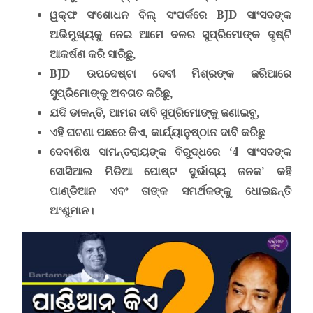
ୱକ୍‌ଫ ସଂଶୋଧନ ବିଲ୍ ସଂପର୍କରେ
BJD
ସାଂସଦଙ୍କ
ଅଭିମୁଖ୍ୟକୁ ନେଇ ଆମେ ଦଳର ସୁପ୍ରିମୋଙ୍କ ଦୃଷ୍ଟି
ଆକର୍ଷଣ କରି ସାରିଛୁ
,
BJD
ଉପଦେଷ୍ଟା ଦେବୀ ମିଶ୍ରଙ୍କ ଜରିଆରେ
ସୁପ୍ରିମୋଙ୍କୁ ଅବଗତ କରିଛୁ
,
ଯଦି ଡାକନ୍ତି, ଆମର ଦାବି ସୁପ୍ରିମୋଙ୍କୁ ଜଣାଇବୁ
,
ଏହି ଘଟଣା ପଛରେ କିଏ
,
କାର୍ଯ୍ୟାନୁଷ୍ଠାନ ଦାବି କରିଛୁ
ଦେବାଶିଷ ସାମନ୍ତରାୟଙ୍କ ବିରୁଦ୍ଧରେ
‘4
ସାଂସଦଙ୍କ
ସୋସିଆଲ ମିଡିଆ ପୋଷ୍ଟ ଦୁର୍ଭାଗ୍ୟ ଜନକ’ କହି
ପାଣ୍ଡିଆନ ଏବଂ ତାଙ୍କ ସମର୍ଥକଙ୍କୁ ଧୋଇଛନ୍ତି
ଅଂଶୁମାନ।