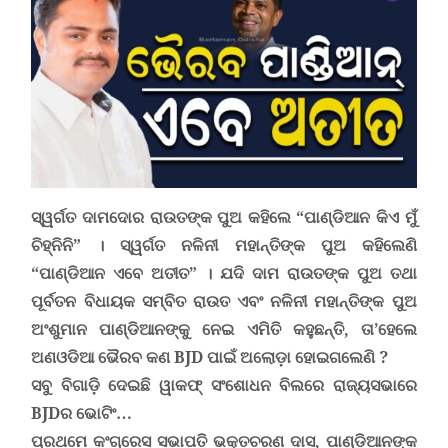
ସ୍ୱର୍ଗତ ଦାମଦୋର ରାଉତଙ୍କ ପୁଅ କହିଲେ
“
ପାଣ୍ଡିଆନ କିଏ ମୁଁ
ଚିହ୍ନିନି
”
। ସ୍ୱର୍ଗତ ନଳିନୀ ମହାନ୍ତିଙ୍କ ପୁଅ କହିଲେଣି
“
ପାଣ୍ଡିଆନ ଏବେ ଅତୀତ
”
। ଯଦି ଦାମ ରାଉତଙ୍କ ପୁଅ ତଥା
ପୂର୍ବତନ ବିଧାୟକ ସମ୍ବିତ ରାଉତ ଏବଂ ନଳିନୀ ମହାନ୍ତିଙ୍କ ପୁଅ
ଅଂଶୁମାନ ପାଣ୍ଡିଆନଙ୍କୁ ନେଇ ଏମିତି କହୁଛନ୍ତି, ତା
’
ହେଲେ
ଅଣଓଡିଆ ଭୈରବ କଣ
BJD
ପାଇଁ ଅଲୋଡ଼ା ହୋଇଗଲେଣି
?
ସବୁ ବିଗାଡ଼ି ଦେଇଛି ୱାକଫ୍ ସଂଶୋଧନ ବିଲରେ ରାଜ୍ୟସଭାରେ
BJD
ର ଭୋଟିଂ…
ପ୍ରଥମେ କଂଗ୍ରେସ ସଭାପତି ଭକ୍ତଚରଣ ଦାସ, ପାଣ୍ଡିଆନଙ୍କ