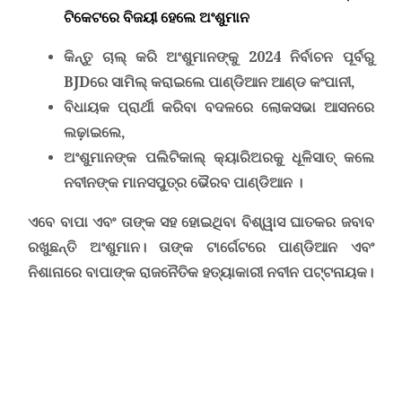
ଟିକେଟରେ ବିଜୟୀ ହେଲେ ଅଂଶୁମାନ
କିନ୍ତୁ ଚାଲ୍ କରି ଅଂଶୁମାନଙ୍କୁ 2024 ନିର୍ବାଚନ ପୂର୍ବରୁ
BJD
ରେ ସାମିଲ୍ କରାଇଲେ ପାଣ୍ଡିଆନ ଆଣ୍ଡ କଂପାନୀ,
ବିଧାୟକ ପ୍ରାର୍ଥୀ କରିବା ବଦଳରେ ଲୋକସଭା ଆସନରେ
ଲଢ଼ାଇଲେ,
ଅଂଶୁମାନଙ୍କ ପଲିଟିକାଲ୍ କ୍ୟାରିଅରକୁ ଧୂଳିସାତ୍ କଲେ
ନବୀନଙ୍କ ମାନସପୁତ୍ର ଭୈରବ ପାଣ୍ଡିଆନ ।
ଏବେ ବାପା ଏବଂ ତାଙ୍କ ସହ ହୋଇଥିବା ବିଶ୍ୱାସ ଘାତକର ଜବାବ
ରଖୁଛନ୍ତି ଅଂଶୁମାନ। ତାଙ୍କ ଟାର୍ଗେଟରେ ପାଣ୍ଡିଆନ ଏବଂ
ନିଶାନାରେ ବାପାଙ୍କ ରାଜନୈତିକ ହତ୍ୟାକାରୀ ନବୀନ ପଟ୍ଟନାୟକ।