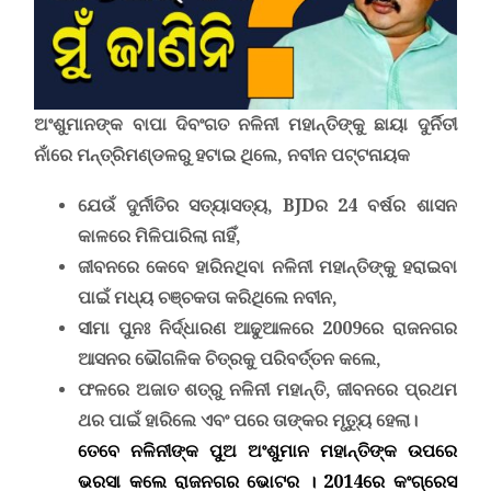
ଅଂଶୁମାନଙ୍କ ବାପା ଦିବଂଗତ ନଳିନୀ ମହାନ୍ତିଙ୍କୁ ଛାୟା ଦୁର୍ନିତୀ
ନାଁରେ ମନ୍ତ୍ରିମଣ୍ଡଳରୁ ହଟାଇ ଥିଲେ, ନବୀନ ପଟ୍ଟନାୟକ
ଯେଉଁ ଦୁର୍ନୀତିର ସତ୍ୟାସତ୍ୟ,
BJD
ର 24 ବର୍ଷର ଶାସନ
କାଳରେ ମିଳିପାରିଲା ନାହିଁ,
ଜୀବନରେ କେବେ ହାରିନଥିବା ନଳିନୀ ମହାନ୍ତିଙ୍କୁ ହରାଇବା
ପାଇଁ ମଧ୍ୟ ଚଞ୍ଚକତା କରିଥିଲେ ନବୀନ,
ସୀମା ପୁନଃ ନିର୍ଦ୍ଧାରଣ ଆଢୁଆଳରେ 2009ରେ ରାଜନଗର
ଆସନର ଭୌଗଳିକ ଚିତ୍ରକୁ ପରିବର୍ତ୍ତନ କଲେ,
ଫଳରେ ଅଜାତ ଶତ୍ରୁ ନଳିନୀ ମହାନ୍ତି, ଜୀବନରେ ପ୍ରଥମ
ଥର ପାଇଁ ହାରିଲେ ଏବଂ ପରେ ତାଙ୍କର ମୃତ୍ୟୁ ହେଲା।
ତେବେ ନଳିନୀଙ୍କ ପୁଅ ଅଂଶୁମାନ ମହାନ୍ତିଙ୍କ ଉପରେ
ଭରସା କଲେ ରାଜନଗର ଭୋଟର । 2014ରେ କଂଗ୍ରେସ