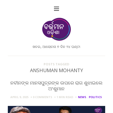
ଖବର, ଆଲୋଚନା ୭ ଦିନ ୨୪ ଘଣ୍ଟା
POSTS TAGGED
ANSHUMAN MOHANTY
ନବୀନଙ୍କ ମାନସପୁତ୍ରଙ୍କ ଉପରେ ରାଗ ଶୁଝାଇଲେ
ଅଂଶୁମାନ
APRIL 9, 2025
0 COMMENTS
1 MIN
READ
NEWS
,
POLITICS