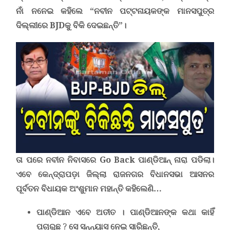
ନାଁ ନନେଇ କହିଲେ
“
ନବୀନ ପଟ୍ଟନାୟକଙ୍କ ମାନସପୁତ୍ର
ଦିଲ୍ଲୀରେ
BJD
କୁ ବିକି ଦେଇଛନ୍ତି
”
।
ତା ପରେ ନବୀନ ନିବାସରେ
Go Back
ପାଣ୍ଡିଆନ୍ ନାରା ପଡିଲା।
ଏବେ କେନ୍ଦ୍ରାପଡ଼ା ଜିଲ୍ଲା ରାଜନଗର ବିଧାନସଭା ଆସନର
ପୂର୍ବତନ ବିଧାୟକ ଅଂଶୁମାନ ମହାନ୍ତି କହିଲେଣି…
ପାଣ୍ଡିଆନ ଏବେ ଅତୀତ । ପାଣ୍ଡିଆନଙ୍କ
କଥା
କାହିଁ
ପଚାରୁଛ
?
ସେ ସନ୍ନ୍ୟାସ ନେଇ ସାରିଛନ୍ତି,