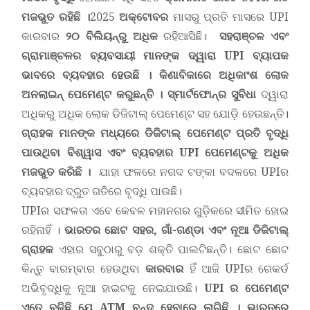
ମଜଭୁତ ରହିଛି ।
2025
ଅକ୍ଟୋବର
ମାସରୁ ପ୍ରତି ମାସରେ UPI
କାରବାର
୨୦ ବିଲିୟନ୍‌ରୁ ଅଧିକ
ରହିଆସିଛି।
ସହରାଞ୍ଚଳ ଏବଂ
ଗ୍ରାମାଞ୍ଚଳର ବ୍ୟବସାୟୀ ମାନଙ୍କ ଦ୍ୱାରା
UPI
ବ୍ୟାପକ
ଭାବରେ ବ୍ୟବହାର ହେଉଛି । କିଣାବିକାରେ ଅଧିକାଂଶ ଲୋକ
ଅନଲାଇନ୍ ପେମେଣ୍ଟ କରୁଛନ୍ତି ।
ସ୍ମାର୍ଟଫୋନ୍‌ର ସୁବିଧା
ଦ୍ୱାରା
ଅଧିକରୁ ଅଧିକ ଲୋକ ଡିଜିଟାଲ୍ ପେମେଣ୍ଟ ସହ ଯୋଡ଼ି ହେଉଛନ୍ତି।
ଗ୍ରାହକ ମାନଙ୍କ ମଧ୍ୟରେ ଡିଜିଟାଲ୍ ପେମେଣ୍ଟ ପ୍ରତି ବୃଦ୍ଧି
ପାଉଥିବା ବିଶ୍ୱାସ ଏବଂ ବ୍ୟବହାର
UPI
ପେମେଣ୍ଟକୁ ଅଧିକ
ମଜଭୁତ କରିଛି ।
ଯାହା ଫଳରେ ନଗଦ ଟଙ୍କା ବଦଳରେ UPIର
ବ୍ୟବହାର ଦ୍ରୁତ ଗତିରେ ବୃଦ୍ଧି ପାଉଛି।
UPIର ସଫଳତା ଏବେ କେବଳ ମହାନଗର ଗୁଡ଼ିକରେ ସୀମିତ ହୋଇ
ରହିନାହିଁ ।
ଭାରତର ଛୋଟ ସହର
,
ଗାଁ-ଗଣ୍ଡା ଏବଂ ନୂଆ ଡିଜିଟାଲ୍
ଗ୍ରାହକ
ଏହାର ସବୁଠାରୁ ବଡ଼ ଶକ୍ତି ପାଲଟିଛନ୍ତି। ଛୋଟ ଛୋଟ
କିନ୍ତୁ ବାରମ୍ବାର ହେଉଥିବା
କାରବାର
ହିଁ ଆଜି UPIର ରେକର୍ଡ
ଅଭିବୃଦ୍ଧିକୁ ନୂଆ ହାଇଟକୁ ନେଇଯାଉଛି।
UPI
ର ପେମେଣ୍ଟ
ଏତେ ବଢିଛି ଯେ
ATM
ବନ୍ଦ ହେବାରେ ଲାଗିଛି ।
ଭାରତରେ