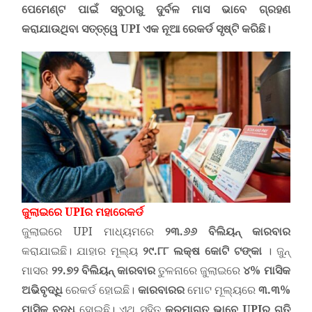
ପେମେଣ୍ଟ ପାଇଁ ସବୁଠାରୁ
ଦୁର୍ବଳ ମାସ
ଭାବେ ଗ୍ରହଣ
କରାଯାଉଥିବା ସତ୍ତ୍ୱେ
UPI
ଏକ ନୂଆ ରେକର୍ଡ ସୃଷ୍ଟି କରିଛି
।
ଜୁଲାଇରେ
UPIର ମହା
ରେକର୍ଡ
ଜୁଲାଇରେ UPI ମାଧ୍ୟମରେ
୨୩.୬୬ ବିଲିୟନ୍ କାରବାର
କରାଯାଇଛି। ଯାହାର ମୂଲ୍ୟ
୨୯.୮୮ ଲକ୍ଷ କୋଟି ଟଙ୍କା
। ଜୁନ୍
ମାସର
୨୨.୭୨ ବିଲିୟନ୍
କାରବାର
ତୁଳନାରେ ଜୁଲାଇରେ
୪% ମାସିକ
ଅଭିବୃଦ୍ଧି
ରେକର୍ଡ ହୋଇଛି।
କାରବାରର
ମୋଟ ମୂଲ୍ୟରେ
୩.୩%
ମାସିକ ବୃଦ୍ଧି
ହୋଇଛି। ଏଥି ସହିତ
କ୍ରମାଗତ ଭାବେ
UPI
ର ଗତି