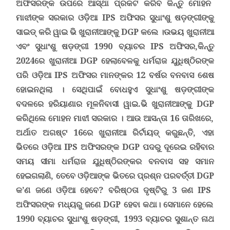
ଅଫିସରଙ୍କ ଉପରେ ଆସ୍ଥା ପ୍ରକଟ କରିବ
କିନ୍ତୁ ମୋହନ
ମାଝୀଙ୍କ ସରକାର ଓଡ଼ିଆ
IPS
ଅଫିସର ସୁଧାଂଶୁ ଷଡ଼ଙ୍ଗୀଙ୍କୁ
ସାଇଡ୍ କରି ୱାଇ ଭି ଖୁରାନୀଆଙ୍କୁ
DGP
କଲେ ।
ଉଭୟ ଖୁରାନୀଆ
ଏବଂ ସୁଧାଂଶୁ ଷଡ଼ଙ୍ଗୀ 1990 ବ୍ୟାଚର
IPS
ଅଫିସର,
କିନ୍ତୁ
2024ରେ ଖୁରାନୀଆ
DGP
ହେଲାବେଳକୁ ଧର୍ମରାଜ ଯୁଧିଷ୍ଠିରଙ୍କ
ପରି ଓଡ଼ିଆ
IPS
ଅଫିସର ମାନଙ୍କର 12 ବର୍ଷର ବନବାସ ଶେଷ
ହୋଇନଥିଲା ।
ସେଥିପାଇଁ ବୋଧହୁଏ ସୁଧାଂଶୁ ଷଡ଼ଙ୍ଗୀଙ୍କ
ବଦଳରେ ହରିୟାଣାର ମୂଳନିବାସୀ ୱାଇ.ଭି ଖୁରାନୀଆଙ୍କୁ
DGP
କରିଥିଲେ ମୋହନ ମାଝୀ ସରକାର ।
ଆଉ ଆସନ୍ତା 16 ତାରିଖରେ,
ଅର୍ଥାତ ଅଗଷ୍ଟ 16ରେ ଖୁରାନୀଆ ରିର୍ଟାୟଡ୍ କରୁଛନ୍ତି,
ଏହା
ଭିତରେ ଓଡ଼ିଆ
IPS
ଅଫିସରଙ୍କ
DGP
ପଦରୁ ଦୂରେଇ ରହିବାର
ସମୟ ସୀମା ଧର୍ମରାଜ ଯୁଧିଷ୍ଠିରଙ୍କର ବନବାସ ସହ ସମାନ
ହେଇଗଲାଣି,
ତେବେ ଓଡ଼ିଆଙ୍କ ଭିତରେ ପ୍ରଶ୍ନ ପରବର୍ତ୍ତୀ
DGP
କ’ଣ ଜଣେ ଓଡ଼ିଆ ହେବେ?
ବରିଷ୍ଠତା ଦୃଷ୍ଟିରୁ 3 ଜଣ
IPS
ଅଫିସରଙ୍କ ମଧ୍ୟରୁ ଜଣେ
DGP
ହେବା କଥା। ସେମାନେ ହେଲେ
1990 ବ୍ୟାଚର ସୁଧାଂଶୁ ଷଡ଼ଙ୍ଗୀ, 1993 ବ୍ୟାଚର ସୁଶାନ୍ତ ନାଥ