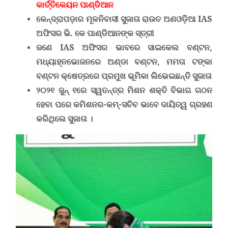
କାର୍ତ୍ତିକେୟନ ପାଣ୍ଡିଆନ
କେନ୍ଦ୍ରାପଡ଼ାର ମୂଳନିବାସୀ ସୁଜାତା ରାଉତ ଅଣଓଡ଼ିଆ IAS
ଅଫିସର ଭି. କେ ପାଣ୍ଡିଆନଙ୍କ ସ୍ତ୍ରୀ
ଜଣେ IAS ଅଫିସର ଭାବରେ ସାଇକେଲ ବଣ୍ଟନ,
ମଧ୍ୟାହ୍ନଭୋଜନରେ ଅଣ୍ଡା ବଣ୍ଟନ, ମମତା ଟଙ୍କା
ବଣ୍ଟନ କ୍ଷେତ୍ରରେ ପ୍ରମୁଖ ଭୂମିକା ଲିଭେଇଛନ୍ତି ସୁଜାତା
୨୦୨୧ ଜୁନ୍ ୧ରେ ସ୍ୱତନ୍ତ୍ର
ମିଶନ ଶକ୍ତି ବିଭାଗ
ଗଠନ
ହେବା ପରେ କମିଶନର-କମ୍-ସଚିବ ଭାବେ ଦାୟିତ୍ୱ ଗ୍ରହଣ
କରିଥିଲେ ସୁଜାତା ।