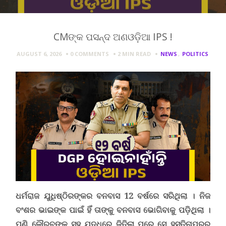
CMଙ୍କ ପସନ୍ଦ ଅଣଓଡ଼ିଆ IPS !
AUGUST 6, 2026
0 COMMENTS
2 MIN
READ
NEWS
,
POLITICS
ଧର୍ମରାଜ ଯୁଧିଷ୍ଠିରଙ୍କର ବନବାସ 12 ବର୍ଷରେ ସରିଥିଲା । ନିଜ
ବଂଶର ଭାଇଙ୍କ ପାଇଁ ହିଁ ତାଙ୍କୁ ବନବାସ ଭୋଗିବାକୁ ପଡ଼ିଥିଲା ।
ପୁଣି କୌରବଙ୍କ ସହ ଯୁଦ୍ଧରେ ଜିତିଲା ପରେ ସେ ହସ୍ତିନାପୁରର