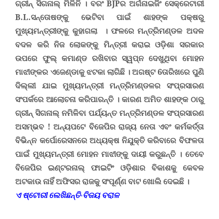
ଗ୍ରୀନ୍ ସିଗନାଲ୍ ମିଳିନି । ବରଂ
BJP
ର ଅର୍ଗନାଇଜିଂ ସେକ୍ରେଟାରୀ
B
.
L
.ସନ୍ତୋଷଙ୍କୁ ଭେଟିବା ପାଇଁ ଶାହଙ୍କ ପକ୍ଷରୁ
ମୁଖ୍ୟମନ୍ତ୍ରୀଙ୍କୁ କୁହାଗଲା । ଫଳରେ ମନ୍ତ୍ରିମଣ୍ଡଳ ଅଦଳ
ବଦଳ କରି ନିଜ ଲୋକଙ୍କୁ ମିନ୍ତ୍ରୀ କରାଇ ଓଡ଼ିଶା ସରକାର
ଉପରେ ଫୁଲ୍ କମାଣ୍ଡ ରଖିବାର ସ୍ୱପ୍ନ ଦେଖୁଥିବା ମୋହନ
ମାଝୀଙ୍କର ଏଜେଣ୍ଡାକୁ ଝଟକା ଲାଗିଛି । ଅଗଷ୍ଟ 6ତାରିଖରେ ପୁଣି
ଦିଲ୍ଲୀ ଯାଇ ମୁଖ୍ୟମନ୍ତ୍ରୀ ମନ୍ତ୍ରିମଣ୍ଡଳର ସଂପ୍ରସାରଣ
ସଂପର୍କରେ ଆଲୋଚନା କରିପାରନ୍ତି । କାରଣ ଅମିତ ଶାହଙ୍କ ଠାରୁ
ଗ୍ରୀନ୍ ସିଗନାଲ୍ ନମିଳିବା ପର୍ଯ୍ୟନ୍ତ ମନ୍ତ୍ରିମଣ୍ଡଳ ସଂପ୍ରସାରଣ
ଅସମ୍ଭବ
!
ଅନ୍ୟପଟେ ବିଜେପିର ରାଜ୍ୟ ନେତା ଏବଂ କର୍ମକର୍ତ୍ତା
ବିଭିନ୍ନ କର୍ପୋରେସନରେ ଅଧ୍ୟକ୍ଷ ନିଯୁକ୍ତି କରିବାରେ ବିଫଳତା
ପାଇଁ ମୁଖ୍ୟମନ୍ତ୍ରୀ ମୋହନ ମାଝୀଙ୍କୁ ଦାୟୀ କରୁଛନ୍ତି । ତେବେ
ବିଜେପିର ଇଣ୍ଟରନାଲ୍ ଫାଇଟିଂ ଓଡ଼ିଶାର ବିକାଶକୁ କେବଳ
ଅଟକାଉ ନାହିଁ ଅଫିସର ରାଜକୁ ସଂପୂର୍ଣ୍ଣ ବାଟ ଖୋଲି ଦେଇଛି ।
ଏ ଷ୍ଟୋରୀ ଲେଖିଛନ୍ତି-ବିଜୟ ବରାଳ