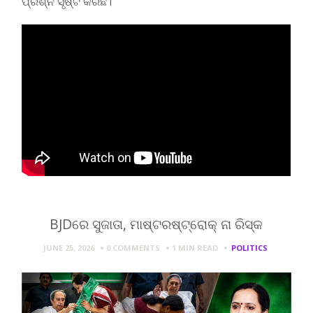
ପ୍ରଶ୍ନ ସୃଷ୍ଟି କରିଛି।
BJDରେ ସୁଜାତା, ମାଷ୍ଟରଷ୍ଟ୍ରୋକ୍ ନା ରିସ୍କ
JUNE 25, 2026
0 COMMENTS
1 MIN
READ
POLITICS