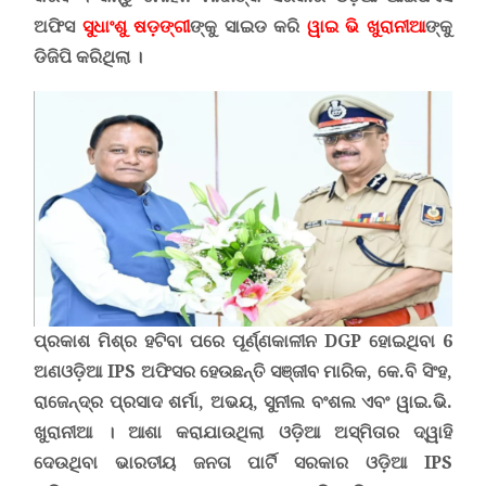
ଅଫିସ
ସୁଧାଂଶୁ ଷଡ଼ଙ୍ଗୀ
ଙ୍କୁ ସାଇଡ କରି
ୱାଇ ଭି ଖୁରାନୀଆ
ଙ୍କୁ
ଡିଜିପି କରିଥିଲା ।
ପ୍ରକାଶ ମିଶ୍ର ହଟିବା ପରେ
ପୂର୍ଣ୍ଣକାଳୀନ
DGP
ହୋଇଥିବା 6
ଅଣଓଡ଼ିଆ
IPS
ଅଫିସର ହେଉଛନ୍ତି ସଞ୍ଜୀବ ମାରିକ, କେ.ବି ସିଂହ,
ରାଜେନ୍ଦ୍ର ପ୍ରସାଦ ଶର୍ମା, ଅଭୟ, ସୁନୀଲ ବଂଶଲ ଏବଂ ୱାଇ.ଭି.
ଖୁରାନୀଆ ।
ଆଶା କରାଯାଉଥିଲା ଓଡ଼ିଆ ଅସ୍ମିତାର ଦ୍ୱାହି
ଦେଉଥିବା ଭାରତୀୟ ଜନତା ପାର୍ଟି ସରକାର ଓଡ଼ିଆ
IPS