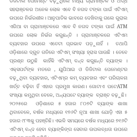
ଡିଜିଟାଲ ପେମେଣ୍ଟ ବଢ଼ୁଥିଲେ ମଧ୍ୟ ଗ୍ରାମାଞ୍ଚଳ ଓ ଅର୍ଦ୍ଧ
ସହରାଞ୍ଚଳର ଅନେକ ଲୋକ ଏବେ ବି ନଗଦ ଟଙ୍କା ପାଇଁ ଏଟିଏମ୍
ଉପରେ ନିର୍ଭରଶୀଳ। ଆନୁପାତିକ ଭାବରେ ଦେଖିବାକୁ ଗଲେ ରୁରାଲ
ଏରିଆ ବା ଗ୍ରାମାଞ୍ଚଳରେ ଏବେ ବି ନଗଦ ଟଙ୍କା ପାଇଁ ATM
ଉପରେ ଲୋକ ନିର୍ଭର କରୁଛନ୍ତି । ଗ୍ରାମାଞ୍ଚଳରେ ଏଟିଏମ
ବ୍ୟବହାର ଉପରେ ଏତେଟା ପ୍ରଭାବ ପଡ଼ୁନାହିଁ । ତଥାପି
ଓଡ଼ିଶାରେ ଦ୍ରୁତ ଗତିରେ ଏଟିଏମ୍ ସଂଖ୍ୟା ହ୍ରାସ ପାଉଛି । ତେବେ
ପ୍ରଶ୍ନ ଉଠୁଛି କାହିଁକି ଏଟିଏମ୍ ବନ୍ଦ କରୁଛନ୍ତି ବ୍ୟାଙ୍କ ।
ଏକ୍ସପର୍ଟଙ୍କ ମତରେ , ୟୁପିଆଇ ଓ ଡିଜିଟାଲ ପେମେଣ୍ଟର
ବଢ଼ୁଥିବା ବ୍ୟବହାର, ଏଟିଏମ୍‌ର କମ୍ ବ୍ୟବହାର ଏବଂ ପରିଚାଳନା
ଖର୍ଚ୍ଚ ବଢ଼ିବା ହିଁ ଏହାର ପ୍ରମୁଖ କାରଣ। ଗୋଟାଏ ପଟେATM
ସଂଖ୍ୟା କମୁଥିବା ବେଳେ, ଅନ୍ୟପଟେ ବ୍ୟାଙ୍କ ବ୍ରାଞ୍ଚ ବଢ଼ୁଛି।
୨୦୨୫ରେ ଓଡ଼ିଶାରେ ୫ ହଜାର ୮୦୭ଟି ବ୍ୟାଙ୍କ ଶାଖା
ଥିବାବେଳେ, ବର୍ଷକ ମଧ୍ୟରେ ୧୭୬ଟି ନୂଆ ଶାଖା ଯୋଡ଼ି ଏହା ୫
ହଜାର ୯୮୩କୁ ପହଞ୍ଚିଛି। ଏଭଳି ସମୟରେ ବର୍ଷକ ମଧ୍ୟରେ ୭୧୬ଟି
ଏଟିଏମ୍ ବନ୍ଦ ହେବା ବ୍ୟାଙ୍କିଙ୍ଗ ସେବାର ଉପଲବ୍ଧତା ଉପରେ