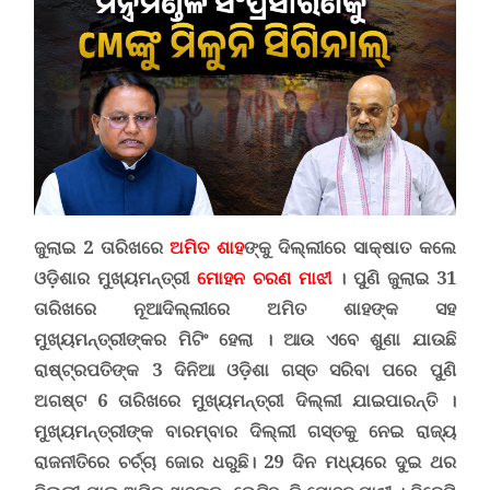
ଜୁଲାଇ 2 ତାରିଖରେ
ଅମିତ ଶାହ
ଙ୍କୁ ଦିଲ୍ଲୀରେ ସାକ୍ଷାତ କଲେ
ଓଡ଼ିଶାର ମୁଖ୍ୟମନ୍ତ୍ରୀ
ମୋହନ ଚରଣ ମାଝୀ
। ପୁଣି ଜୁଲାଇ 31
ତାରିଖରେ ନୂଆଦିଲ୍ଲୀରେ ଅମିତ ଶାହଙ୍କ ସହ
ମୁଖ୍ୟମନ୍ତ୍ରୀଙ୍କର ମିଟିଂ ହେଲା । ଆଉ ଏବେ ଶୁଣା ଯାଉଛି
ରାଷ୍ଟ୍ରପତିଙ୍କ 3 ଦିନିଆ ଓଡ଼ିଶା ଗସ୍ତ ସରିବା ପରେ ପୁଣି
ଅଗଷ୍ଟ 6 ତାରିଖରେ ମୁଖ୍ୟମନ୍ତ୍ରୀ ଦିଲ୍ଲୀ ଯାଇପାରନ୍ତି ।
ମୁଖ୍ୟମନ୍ତ୍ରୀଙ୍କ ବାରମ୍ବାର ଦିଲ୍ଲୀ ଗସ୍ତକୁ ନେଇ ରାଜ୍ୟ
ରାଜନୀତିରେ ଚର୍ଚ୍ଚା ଜୋର ଧରୁଛି। 29 ଦିନ ମଧ୍ୟରେ ଦୁଇ ଥର