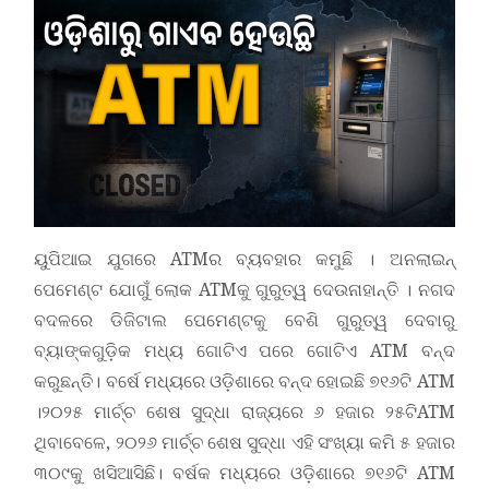
ୟୁପିଆଇ ଯୁଗରେ ATMର ବ୍ୟବହାର କମୁଛି । ଅନଲାଇନ୍
ପେମେଣ୍ଟ ଯୋଗୁଁ ଲୋକ ATMକୁ ଗୁରୁତ୍ୱ ଦେଉନାହାନ୍ତି । ନଗଦ
ବଦଳରେ ଡିଜିଟାଲ ପେମେଣ୍ଟକୁ ବେଶି ଗୁରୁତ୍ୱ ଦେବାରୁ
ବ୍ୟାଙ୍କଗୁଡ଼ିକ ମଧ୍ୟ ଗୋଟିଏ ପରେ ଗୋଟିଏ ATM ବନ୍ଦ
କରୁଛନ୍ତି। ବର୍ଷେ ମଧ୍ୟରେ ଓଡ଼ିଶାରେ ବନ୍ଦ ହୋଇଛି ୭୧୬ଟି ATM
।୨୦୨୫ ମାର୍ଚ୍ଚ ଶେଷ ସୁଦ୍ଧା ରାଜ୍ୟରେ ୬ ହଜାର ୨୫ଟିATM
ଥିବାବେଳେ, ୨୦୨୬ ମାର୍ଚ୍ଚ ଶେଷ ସୁଦ୍ଧା ଏହି ସଂଖ୍ୟା କମି ୫ ହଜାର
୩୦୯କୁ ଖସିଆସିଛି। ବର୍ଷକ ମଧ୍ୟରେ ଓଡ଼ିଶାରେ ୭୧୬ଟି ATM