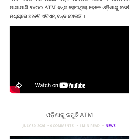
ପାଖାପାଖି ୨୪୦୦
ATM
ବନ୍ଦ ହୋଇଥିଲା ବେଳେ ଓଡ଼ିଶାରୁ
ବର୍ଷେ
ମଧ୍ୟରେ ୭୧୬ଟି ଏଟିଏମ୍ ବନ୍ଦ ହୋଇଛି ।
ଓଡ଼ିଶାରୁ କମୁଛି ATM
JULY 30, 2026
0 COMMENTS
1 MIN
READ
NEWS