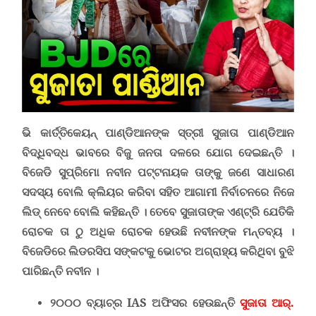
ଭି କାର୍ତ୍ତିକେୟନ୍ ପାଣ୍ଡିଆନଙ୍କ ସ୍ତ୍ରୀ ସୁଜାତା ପାଣ୍ଡିଆନ
ବିଦ୍ଧିବଦ୍ଧ ଭାବରେ ବିଜୁ ଜନତା ଦଳରେ ଯୋଗ ଦେଇଛନ୍ତି ।
ବିଜେଡି ସୁପ୍ରିମୋ ନବୀନ ପଟ୍ଟନାୟକ ତାଙ୍କୁ ଜଣେ ସାଧାରଣ
ସଦସ୍ୟ ବୋଲି କ୍ଲିୟର କରିବା ସହିତ ଆଗାମୀ ନିର୍ବାଚନରେ ନିଜେ
ଲିଡ୍ ନେବେ ବୋଲି କହିଛନ୍ତି । ତେବେ ସୁଜାତାଙ୍କ ଏଣ୍ଟ୍ରି ଯେତିକି
ରୋଚକ ତା ଠୁ ଅଧିକ ରୋଚକ ହେଉଛି ନବୀନଙ୍କ ମନ୍ତବ୍ୟ ।
ବିଜେଡିରେ ଲିଡରସିପ ସଙ୍କଟକୁ ଭୋଟର ଅଗ୍ରାହ୍ୟ କରିଥିବା ବୁଝି
ପାରିଛନ୍ତି ନବୀନ ।
୨୦୦୦ ବ୍ୟାଚ୍‌ର
IAS
ଅଫିସର ହେଉଛନ୍ତି
ସୁଜାତା ଆର୍.