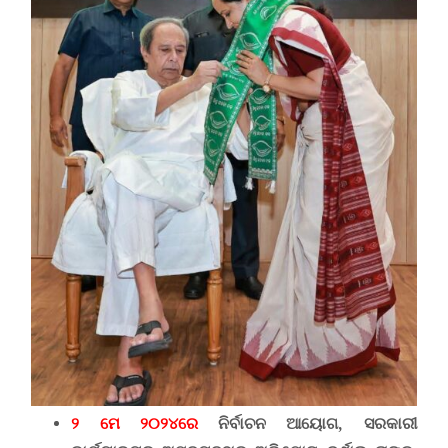
୨
ମେ ୨୦୨୪ରେ
ନିର୍ବାଚନ ଆୟୋଗ,
ସରକାରୀ