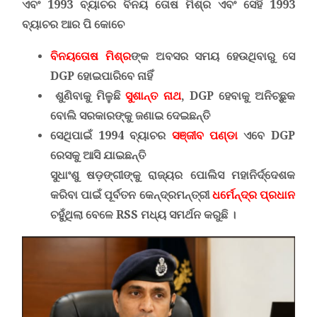
ଏବଂ 1993 ବ୍ୟାଚର ବିନୟ ତୋଷ ମିଶ୍ର ଏବଂ ସେହି 1993
ବ୍ୟାଚର ଆର ପି କୋଚେ
ବିନୟତୋଷ ମିଶ୍ର
ଙ୍କ ଅବସର ସମୟ ହେଉଥିବାରୁ ସେ
DGP
ହୋଇପାରିବେ ନାହିଁ
ଶୁଣିବାକୁ ମିଳୁଛି
ସୁଶାନ୍ତ ନାଥ
,
DGP
ହେବାକୁ ଅନିଚ୍ଛୁକ
ବୋଲି ସରକାରଙ୍କୁ ଜଣାଇ ଦେଇଛନ୍ତି
ସେଥିପାଇଁ 1994 ବ୍ୟାଚର
ସଞ୍ଜୀବ ପଣ୍ଡା
ଏବେ
DGP
ରେସକୁ ଆସି ଯାଇଛନ୍ତି
ସୁଧାଂଶୁ ଷଡ଼ଙ୍ଗୀଙ୍କୁ ରାଜ୍ୟର ପୋଲିସ ମହାନିର୍ଦ୍ଦେଶକ
କରିବା ପାଇଁ ପୂର୍ବତନ କେନ୍ଦ୍ରମନ୍ତ୍ରୀ
ଧର୍ମେନ୍ଦ୍ର ପ୍ରଧାନ
ଚହୁଁଥିଲା ବେଳେ
RSS ମଧ୍ୟ
ସମର୍ଥନ କରୁଛି ।