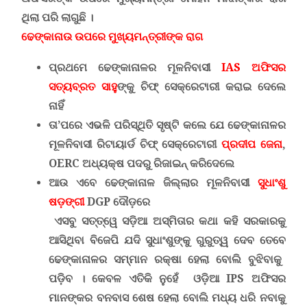
ଥିଲା ପରି ଲାଗୁଛି ।
ଢେଙ୍କାନାଉ ଉପରେ ମୁଖ୍ୟମନ୍ତ୍ରୀଙ୍କ ରାଗ
ପ୍ରଥମେ ଢେଙ୍କାନାଳର ମୂଳନିବାସୀ
IAS
ଅଫିସର
ସତ୍ୟବ୍ରତ ସାହୁ
ଙ୍କୁ ଚିଫ୍ ସେକ୍ରେଟାରୀ କରାଇ ଦେଲେ
ନାହିଁ
ତା
’
ପରେ ଏଭଳି ପରିସ୍ଥିତି ସୃଷ୍ଟି କଲେ ଯେ ଢେଙ୍କାନାଳର
ମୂଳନିବାସୀ ରିଟାୟାର୍ଡ ଚିଫ୍ ସେକ୍ରେଟାରୀ
ପ୍ରଦୀପ ଜେନା
,
OERC
ଅଧ୍ୟକ୍ଷ ପଦରୁ ରିଜାଇନ୍ କରିଦେଲେ
ଆଉ ଏବେ ଢେଙ୍କାନାଳ ଜିଲ୍ଲାର ମୂଳନିବାସୀ
ସୁଧାଂଶୁ
ଷଡ଼ଙ୍ଗୀ
DGP
ଦୌଡ଼ରେ
ଏସବୁ ସତ୍ତ୍ୱେ ସଡ଼ିଆ ଅସ୍ମିତାର କଥା କହି ସରକାରକୁ
ଆସିଥିବା ବିଜେପି ଯଦି ସୁଧାଂଶୁଙ୍କୁ ଗୁରୁତ୍ୱ ଦେବ ତେବେ
ଢେଙ୍କାନାଳର ସମ୍ମାନ ରକ୍ଷା ହେଲା ବୋଲି ବୁଝିବାକୁ
ପଡ଼ିବ । କେବଳ ଏତିକି ନୁହେଁ
ଓଡ଼ିଆ
IPS
ଅଫିସର
ମାନଙ୍କର ବନବାସ ଶେଷ ହେଲା ବୋଲି ମଧ୍ୟ ଧରି ନବାକୁ