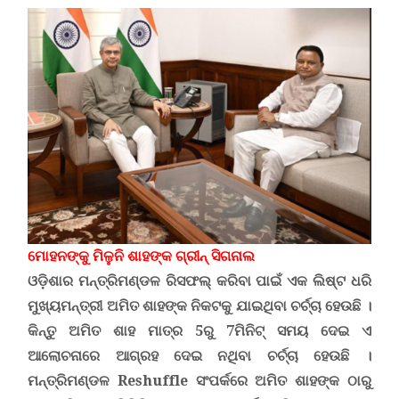
ମୋହନଙ୍କୁ ମିଳୁନି ଶାହଙ୍କ ଗ୍ରୀନ୍ ସିଗନାଲ
ଓଡ଼ିଶାର ମନ୍ତ୍ରିମଣ୍ଡଳ ରିସଫଲ୍ କରିବା ପାଇଁ ଏକ ଲିଷ୍ଟ ଧରି
ମୁଖ୍ୟମନ୍ତ୍ରୀ ଅମିତ ଶାହଙ୍କ ନିକଟକୁ ଯାଇଥିବା ଚର୍ଚ୍ଚା ହେଉଛି ।
କିନ୍ତୁ ଅମିତ ଶାହ ମାତ୍ର 5ରୁ 7ମିନିଟ୍ ସମୟ ଦେଇ ଏ
ଆଲୋଚନାରେ ଆଗ୍ରହ ଦେଇ ନଥିବା ଚର୍ଚ୍ଚା ହେଉଛି ।
ମନ୍ତ୍ରିମଣ୍ଡଳ
Reshuffle
ସଂପର୍କରେ ଅମିତ ଶାହଙ୍କ ଠାରୁ