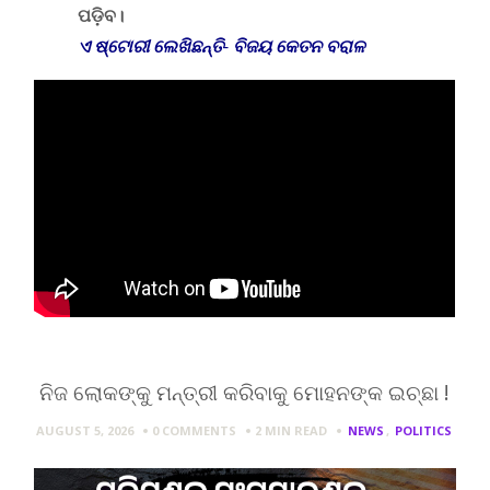
ପଡ଼ିବ।
ଏ ଷ୍ଟୋରୀ ଲେଖିଛନ୍ତି- ବିଜୟ କେତନ ବରାଳ
ନିଜ ଲୋକଙ୍କୁ ମନ୍ତ୍ରୀ କରିବାକୁ ମୋହନଙ୍କ ଇଚ୍ଛା !
AUGUST 5, 2026
0 COMMENTS
2 MIN
READ
NEWS
,
POLITICS