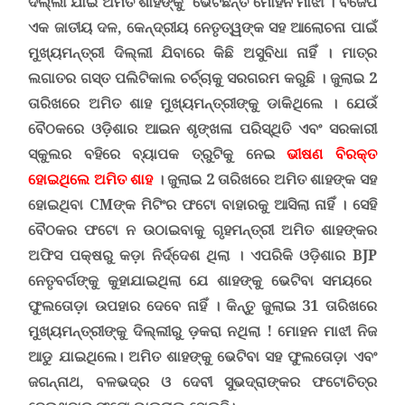
ଦିଲ୍ଲୀ ଯାଇ ଅମିତ ଶାହଙ୍କୁ ଭେଟିଛନ୍ତି ମୋହନ ମାଝୀ ।
ବିଜେପି
ଏକ ଜାତୀୟ ଦଳ, କେନ୍ଦ୍ରୀୟ ନେତୃତ୍ୱଙ୍କ ସହ ଆଲୋଚନା ପାଇଁ
ମୁଖ୍ୟମନ୍ତ୍ରୀ ଦିଲ୍ଲୀ ଯିବାରେ କିଛି ଅସୁବିଧା ନାହିଁ । ମାତ୍ର
ଲଗାତର ଗସ୍ତ ପଲିଟିକାଲ ଚର୍ଚ୍ଚାକୁ ସରଗରମ କରୁଛି । ଜୁଲାଇ 2
ତାରିଖରେ ଅମିତ ଶାହ ମୁଖ୍ୟମନ୍ତ୍ରୀଙ୍କୁ ଡାକିଥିଲେ । ଯେଉଁ
ବୈଠକରେ ଓଡ଼ିଶାର ଆଇନ ଶୃଙ୍ଖଳା ପରିସ୍ଥିତି ଏବଂ ସରକାରୀ
ସ୍କୁଲର ବହିରେ ବ୍ୟାପକ ତ୍ରୁଟିକୁ ନେଇ
ଭୀଷଣ ବିରକ୍ତ
ହୋଇଥିଲେ ଅମିତ ଶାହ
। ଜୁଲାଇ 2 ତାରିଖରେ ଅମିତ ଶାହଙ୍କ ସହ
ହୋଇଥିବା
CM
ଙ୍କ
ମିଟିଂର ଫଟୋ ବାହାରକୁ ଆସିଲା ନାହିଁ । ସେହି
ବୈଠକର ଫଟୋ ନ ଉଠାଇବାକୁ ଗୃହମନ୍ତ୍ରୀ ଅମିତ ଶାହଙ୍କର
ଅଫିସ ପକ୍ଷରୁ କଡ଼ା ନିର୍ଦ୍ଦେଶ ଥିଲା । ଏପରିକି ଓଡ଼ିଶାର
BJP
ନେତୃବର୍ଗଙ୍କୁ କୁହାଯାଇଥିଲା ଯେ ଶାହଙ୍କୁ ଭେଟିବା ସମୟରେ
ଫୁଲତୋଡ଼ା ଉପହାର ଦେବେ ନାହିଁ । କିନ୍ତୁ ଜୁଲାଇ 31 ତାରିଖରେ
ମୁଖ୍ୟମନ୍ତ୍ରୀଙ୍କୁ ଦିଲ୍ଲୀରୁ ଡ଼କରା ନଥିଲା
!
ମୋହନ ମାଝୀ ନିଜ
ଆଡୁ ଯାଇଥିଲେ। ଅମିତ ଶାହଙ୍କୁ ଭେଟିବା ସହ ଫୁଲତୋଡ଼ା ଏବଂ
ଜଗନ୍ନାଥ, ବଳଭଦ୍ର ଓ ଦେବୀ ସୁଭଦ୍ରାଙ୍କର ଫଟୋଚିତ୍ର