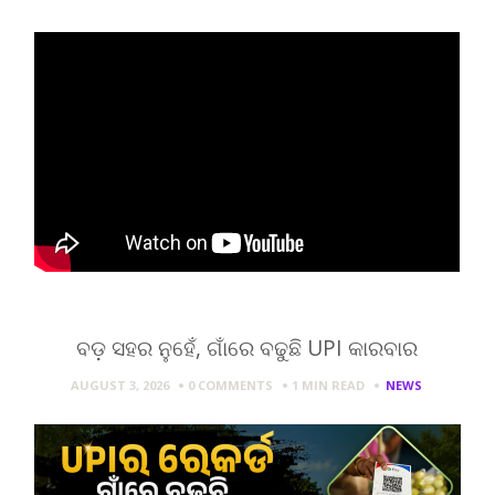
ବଡ଼ ସହର ନୁହେଁ, ଗାଁରେ ବଢୁଛି UPI କାରବାର
AUGUST 3, 2026
0 COMMENTS
1 MIN
READ
NEWS