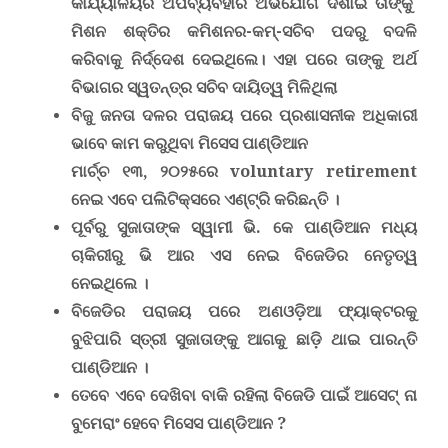
କାର୍ଯ୍ୟାଳୟର ଅପବ୍ୟବହାର ଅଭିଯୋଗ ଦର୍ଶାଇ ତାଙ୍କୁ
ମିଶନ ଶକ୍ତିର କମିଶନର-କମ୍-ସଚିବ ପଦରୁ ବଦଳି
କରିବାକୁ ନିର୍ଦ୍ଦେଶ ଦେଇଥିଲେ। ଏହା ପରେ ତାଙ୍କୁ
ଅର୍ଥ
ବିଭାଗର ସ୍ୱତନ୍ତ୍ର ସଚିବ ଦାୟିତ୍ୱ ମିଳିଥିଲା
ବିଜୁ ଜନତା ଦଳର ପରାଜୟ ପରେ ପ୍ରଶାସନୀକ ଅଧିକାରୀ
ଭାବେ କାମ କରୁଥିବା ମିସେସ ପାଣ୍ଡିଆନ
ମାର୍ଚ୍ଚ ୧୩, ୨୦୨୫
ରେ
voluntary retirement
ନେଇ ଏବେ ପଲିଟିକ୍ସରେ ଏଣ୍ଟ୍ରି କରିଛନ୍ତି ।
ପୂର୍ବରୁ ସୁଜାତାଙ୍କ ସ୍ୱାମୀ ଭି. କେ ପାଣ୍ଡିଆନ ମଧ୍ୟ
ଚାକିରୀରୁ ଭି ଆର ଏସ ନେଇ ବିଜେଡିର ନେତୃତ୍ୱ
ନେଇଥିଲେ ।
ବିଜେଡିର ପରାଜୟ ପରେ ଅଣଓଡ଼ିଆ ଫ୍ୟାକ୍ଟରକୁ
ବୁଝିପାରି ସ୍ତ୍ରୀ ସୁଜାତାଙ୍କୁ ଆଗକୁ ଛାଡ଼ି ଥାଇ ପାରନ୍ତି
ପାଣ୍ଡିଆନ ।
ତେବେ ଏବେ ଦେଖିବା ବାକି ରହିଲା ବିଜେଡି ପାଇଁ ଆସେଟ୍ ନା
ବୁମେରାଂ ହେବେ ମିସେସ ପାଣ୍ଡିଆନ ?