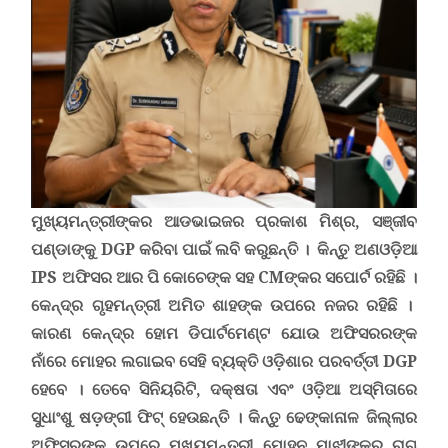
ମୁଖ୍ୟମନ୍ତ୍ରୀ
ଙ୍କର ଆଡଭାଇଜର ପ୍ରକାଶ ମିଶ୍ର
,
ସଞ୍ଜୀବ
ପଣ୍ଡାଙ୍କୁ
DGP
କରିବା ପାଇଁ ଲବି କରୁଛନ୍ତି ।
କିନ୍ତୁ
ଅଣଓଡ଼ିଆ
IPS
ଅଫିସର ଆର ପି କୋଚେଙ୍କ ସହ CMଙ୍କର ସପୋର୍ଟ ରହିଛି ।
କେନ୍ଦ୍ର ଗୃହମନ୍ତ୍ରୀ ଅମିତ ଶାହଙ୍କ ଉପରେ ନଜର ରହିଛି ।
କାରଣ କେନ୍ଦ୍ର ହୋମ ଡିପାର୍ଟମେଣ୍ଟ ଯୋଉ ଅଫିସରରଙ୍କ
ନାଁରେ ମୋହର ଲଗାଇବ ସେହି ବ୍ୟକ୍ତି ଓଡ଼ିଶାର ପରବର୍ତ୍ତୀ
DGP
ହେବେ ।
ତେବେ ସିନିୟରିଟି, ଦକ୍ଷତା ଏବଂ ଓଡ଼ିଆ ଅସ୍ମିତାରେ
ସୁଧାଂଶୁ ଷଡ଼ଙ୍ଗୀ ଫିଟ୍ ହେଉଛନ୍ତି ।
କିନ୍ତୁ ଢେଙ୍କାନାଳ ଜିଲ୍ଲାର
ଅଫିସରଙ୍କ ଉପରେ ମୁଖ୍ୟମନ୍ତ୍ରୀ ମୋହନ ମାଝୀଙ୍କର ରାଗ