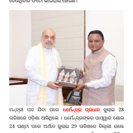
ଦେଉଥିବାର ଫଟୋ ଭାଇରାଲ ହୋଇଛି
।
ମନ୍ତ୍ରୀ ପଦ ଯିବା ପରେ
ଧର୍ମେନ୍ଦ୍ର ପ୍ରଧାନ
ଜୁଲାଇ 28
ତାରିଖରେ ଓଡ଼ିଶା ଆସିଥିଲେ । ଧର୍ମେନ୍ଦ୍ରଙ୍କର ପାଓ୍ୱାର ଶୋର
24 ଘଣ୍ଟା ପରେ ଅର୍ଥାତ ଜୁଲାଇ 29 ତାରିଖରେ ଦିଲ୍ଲୀ ଗଲେ