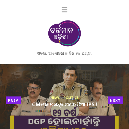
ଖବର, ଆଲୋଚନା ୭ ଦିନ ୨୪ ଘଣ୍ଟା
NEWS
,
POLITICS
PREV
NEXT
CMଙ୍କ ପସନ୍ଦ ଅଣଓଡ଼ିଆ IPS !