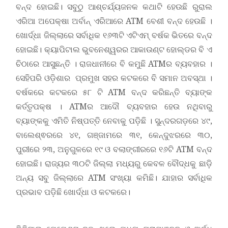
ବନ୍ଦ ହୋଇଛି। ସବୁଠୁ ଆଶ୍ଚର୍ଯ୍ୟଜନକ କଥାଟି ହେଉଛି ରୁରାଲ
ଏରିଆ ଅପେକ୍ଷା ଅର୍ବାନ୍ ଏରିଆରେ ATM ବେଶୀ ବନ୍ଦ ହେଉଛି ।
ଖୋର୍ଦ୍ଧା ଜିଲ୍ଲାରେ ସର୍ବାଧିକ ୧୬୩ଟି ଏଟିଏମ୍ ବର୍ଷକ ଭିତରେ ବନ୍ଦ
ହୋଇଛି। କ୍ୟାପିଟାଲ ଭୁବନେଶ୍ୱରର ଆକାଉଣ୍ଟ ହୋଲ୍ଡର ବି ଏ
ଚିଠାରେ ଆସୁଛନ୍ତି । ରାଜଧାନୀରେ ବି କମୁଛି ATMର ବ୍ୟବହାର ।
ସେହିପରି ଓଡ଼ିଶାର ପ୍ରମୁଖ ସହର କଟକରେ ବି ସମାନ ଅବସ୍ଥା ।
ବର୍ଷକରେ କଟକରେ ୫୮ ଟି ATM ବନ୍ଦ କରିଛନ୍ତି ବ୍ୟାଙ୍କ
କର୍ତ୍ତୃପକ୍ଷ । ATMର ଆଦୌ ବ୍ୟବହାର ହେଉ ନଥିବାରୁ
ବ୍ୟାଙ୍କକୁ ଏମିତି ନିଷ୍ପତ୍ତି ନେବାକୁ ପଡ଼ିଛି । ସୁନ୍ଦରଗଡ଼ରେ ୪୯,
ବାଲେଶ୍ଵରରେ ୪୧, ଗଞ୍ଜାମରେ ୩୧, କେନ୍ଦୁଝରରେ ୩୦,
ପୁରୀରେ ୨୩, ଅନୁଗୁଳରେ ୧୯ ଓ ବଲାଙ୍ଗୀରରେ ୧୬ଟି ATM ବନ୍ଦ
ହୋଇଛି। ରାଜ୍ୟର ୩୦ଟି ଜିଲ୍ଲା ମଧ୍ୟରୁ କେବଳ ବୌଦ୍ଧକୁ ଛାଡ଼ି
ଅନ୍ୟ ସବୁ ଜିଲ୍ଲାରେ ATM ସଂଖ୍ୟା କମିଛି। ଯାହାର ସର୍ବାଧିକ
ପ୍ରଭାବ ପଡ଼ିଛି ଖୋର୍ଦ୍ଧା ଓ କଟକରେ।