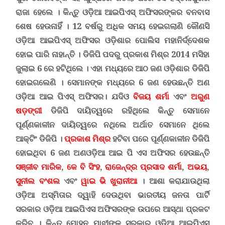
ରାଜା ହେଲେ
।
କିନ୍ତୁ ଓଡ଼ିଆ ଆଇପିଏସ୍ ଅଫିସରଙ୍କର ବନବାସ
ଶେଷ ହେଉନାହିଁ । 12 ବର୍ଷରୁ ଅଧିକ ସମୟ ହେଇଗଲାଣି କୌଣସି
ଓଡ଼ିଆ ଆଇପିଏସ୍ ଅଫିସର ଓଡ଼ିଶାର ପୋଲିସ ମହାନିର୍ଦ୍ଦେଶକ
ହୋଇ ପାରି ନାହାନ୍ତି । ଡିଜିପି ପଦରୁ ପ୍ରକାଶ ମିଶ୍ର 2014 ମସିହା
ଜୁଲାଇ 6 ରେ ହଟିଥିଲେ । ଏହା ମଧ୍ୟରେ ଆଠ ଜଣ ଓଡ଼ିଶାର ଡିଜିପି
ହୋଇଗଲେଣି । ସେମାନଙ୍କ ମଧ୍ୟରେ 6 ଜଣ ହେଉଛନ୍ତି ଅଣ
ଓଡ଼ିଆ ଆଇ ପିଏସ୍ ଅଫିସର
।
ଯଦିଓ
ବିଜୟ ଶର୍ମା
ଏବଂ
ଅରୁଣ
ଷଡ଼ଙ୍ଗୀ
ଡିଜିପି ଦାୟିତ୍ୱରେ ରହିଥିଲେ କିନ୍ତୁ ସେମାନେ
ପୂର୍ଣ୍ଣକାଳୀନ ଦାୟିତ୍ୱରେ ନଥିଲେ ଅର୍ଥାତ ସେମାନେ ଥିଲେ
ଆକ୍ଟିଂ ଡିଜିପି ।
ପ୍ରକାଶ ମିଶ୍ର
ହଟିବା ପରେ
ପୂର୍ଣ୍ଣକାଳୀନ
ଡିଜିପି
ହୋଇଥିବା 6 ଜଣ ଅଣଓଡ଼ିଆ ଆଇ ପି ଏସ ଅଫିସର ହେଉଛନ୍ତି
ସଞ୍ଜୀବ ମାରିକ
,
କେ ବି ସିଂହ
,
ରାଜେନ୍ଦ୍ର ପ୍ରସାଦ ଶର୍ମା
,
ଅଭୟ
,
ସୁନୀଲ ବଂଶଲ
ଏବଂ
ୱାଇ ଭି ଖୁରାନୀଆ
।
ଆଶା କରାଯାଉଥିଲା
ଓଡ଼ିଆ ଅସ୍ମିତାର ଦ୍ୱାହି ଦେଉଥିବା ଭାରତୀୟ ଜନତା ପାର୍ଟି
ସରକାର ଓଡ଼ିଆ ଆଇପିଏସ ଅଫିସରଙ୍କ ଉପରେ ଆସ୍ଥା ପ୍ରକଟ
କରିବ । କିନ୍ତୁ ମୋହନ ମାଝୀଙ୍କ ସରକାର ଓଡ଼ିଆ ଆଇପିଏସ