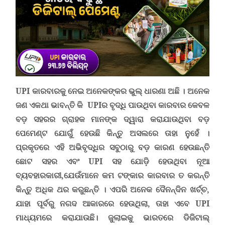
UPI
କାରବାରକୁ ନେଇ ଅନେକଙ୍କର ଭୁଲ୍ ଧାରଣା ଅଛି । ଅନେକ
ଜଣ ଏକଥା ଭାବନ୍ତି କି
UPI
ର ବୃଦ୍ଧି ପାଉଥିବା କାରବାର କେବଳ
ବଡ଼ ସହରର ଗ୍ରାହକ ମାନଙ୍କ ଦ୍ୱାରା କରାଯାଉଥିବା ବଡ଼
ପେମେଣ୍ଟ ଯୋଗୁଁ ହେଉଛି କିନ୍ତୁ ଅସଲରେ ତାହା ନୁହେଁ ।
ପ୍ରକୃତରେ
ଏହି ଅଭିବୃଦ୍ଧିର ସବୁଠାରୁ ବଡ଼ କାରଣ ହେଉଛନ୍ତି
ଛୋଟ ସହର ଏବଂ
UPI
ସହ ଯୋଡ଼ି ହେଉଥିବା ନୂଆ
ବ୍ୟବହାରକାରୀ,
ଯେଉଁମାନେ
କମ ଟଙ୍କାର କାରବାର ତ କରନ୍ତି
କିନ୍ତୁ ଅଧିକ ଥର କରୁଛନ୍ତି
।
ଏପରି ଅନେକ ଦୈନନ୍ଦିନ ଖର୍ଚ୍ଚ
,
ଯାହା ପୂର୍ବରୁ ନଗଦ ଆକାରରେ ହେଉଥିଲା
,
ତାହା ଏବେ
UPI
ମାଧ୍ୟମରେ କରାଯାଉଛି
।
ଜୁଲାଇକୁ
ଭାରତରେ ଡିଜିଟାଲ୍