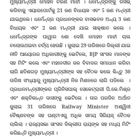
ମୁଖ୍ୟମନ୍ତ୍ରୀ ମୋହନ ଚରଣ ମାଝୀ । ଧର୍ମେନ୍ଦ୍ରଙ୍କୁ ରିସିଭ୍
କରିବାକୁ ଏୟାରପୋର୍ଟକୁ 21 ଜଣ ବିଧାୟକ ଏବଂ 5 ଜଣ ମନ୍ତ୍ରୀ
ଯାଇଥିଲେ। ଧର୍ମେନ୍ଦ୍ର ପ୍ରଧାନଙ୍କର ବାସଭବନ ଅନ୍ୟ 3 ଜଣ
ବିଧାୟକ ଏବଂ 2 ଜଣ ମନ୍ତ୍ରୀ ଯାଇ ସାକ୍ଷାତ କଲେ ।
ଧର୍ମେନ୍ଦ୍ରଙ୍କ ପାୱାର ଶୋ ଦେଖି ମୋହନ ମାଝୀ ଚାଲ
ଚଲୋଉଥଇବା ଚର୍ଚ୍ଚା ହେଉଛି ।
ଜୁଲାଇ 29 ତାରିଖରେ ଦିଲ୍ଲୀ ଯାଇ
ନୀତି ଆୟୋଗର ଅଧିକାରୀଙ୍କୁ ଭେଟିଲେ,
BJP
ସାଂସଦ ମାନଙ୍କ
ସହ ମିଟିଂ କଲେ ଏବଂ ମହାନଦୀର ଜଳ ବିବାଦର ସମାଧାନ କରିବା
ଲାଗି ଛତିଶଗଡ଼ ମୁଖ୍ୟମନ୍ତ୍ରୀଙ୍କ ସହ ବୈଠକ କଲେ କିନ୍ତୁ 30
ତାରିଖ ସଂଧ୍ୟାରୁ ମୁଖ୍ୟମନ୍ତ୍ରୀ ନିଜ ମିଶନରେ ଲାଗି ପଡିଲେ ।
ପ୍ରଧାନମନ୍ତ୍ରୀଙ୍କର ପ୍ରିନିସପାଲ୍ ସେକେଟ୍ରାରୀ ପି.କେ.ମିଶ୍ର
ଏବଂ ଶକ୍ତିକାନ୍ତ ଦାସଙ୍କୁ ଭେଟିଲେ । ତାର ପରଦିନ ଅର୍ଥାତ
ଜୁଲାଇ 31 ତାରିଖରେ
Railway Minister
ଅଶ୍ୱିନୀ
ବୈଷ୍ଣବଙ୍କ ସହ ଘଣ୍ଟାଏରୁ ଅଧିକ ସମୟ ସିରିୟସ୍ ବୈଠକ
ଚାଲିଲା । ରାଜ୍ୟସଭା ସାଂସଦ ଦିଲ୍ଲୀପ ରାୟଙ୍କ ସହ ମଧ୍ୟ ମିଟିଂ
କରିଛନ୍ତି ମୁଖ୍ୟମନ୍ତ୍ରୀ ।