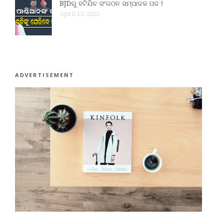
BJDରୁ ହଟିଯିବ ସଂଗଠନ ସମ୍ପାଦକ ପଦ !
April 13, 2025
ADVERTISEMENT