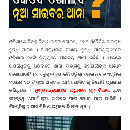
ଓଡ଼ିଶାରେ ଦିନକୁ ଦିନ ସାଇବର କ୍ରାଇମ୍ ସହ ଅର୍ଥନୈତିକ ଅପରାଧ
ବୃଦ୍ଧି ପାଉଛି । ଅପରାଧିଙ୍କ ସଂଖ୍ୟା ବୃଦ୍ଧି ପାଉଥିଲାବେଳେ
ଓଡ଼ିଶାର ୧୪ଟି ଜିଲ୍ଲାରେ ସାଇବର୍ ଥାନା ରହିଛି । ଫଳରେ
ଅପରାଧିଙ୍କୁ ଧରିବାରେ ଥାନା ସାଙ୍ଗକୁ କର୍ମଚାରୀଙ୍କ ଅଭାବ
ଦେଖାଯାଉଛି । ଏ ସବୁକୁ ଲକ୍ଷ କରି ଓଡ଼ିଶା ସରକାର ଗତ ଏପ୍ରିଲ
ମାସରେ ୨୦
ଟି ନୂଆ ସାଇବର ଥାନା ଖୋଲିବାକୁ ବିଜ୍ଞପ୍ତି ପ୍ରକାଶ
କରିଥିଲେ ।
ମୁଖ୍ୟମନ୍ତ୍ରୀଙ୍କ ଅଧିନରେ ଗୃହ ବିଭାଗ
ଥିବା
ସତ୍ତ୍ୱେ ଏଯାଏଁ ନୂଆ ସାଇବର ଥାନା ଖୋଲା ଯାଇ ପାରିନି ।
ବିଜ୍ଞପ୍ତିକୁ ୬ ମାସ ବିତି ଯାଇଥିଲେ ବି ଫଳ ଶୂନ ।