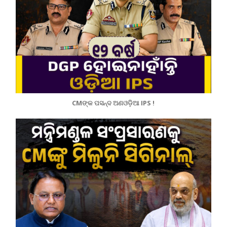
CMଙ୍କ ପସନ୍ଦ ଅଣଓଡ଼ିଆ IPS !