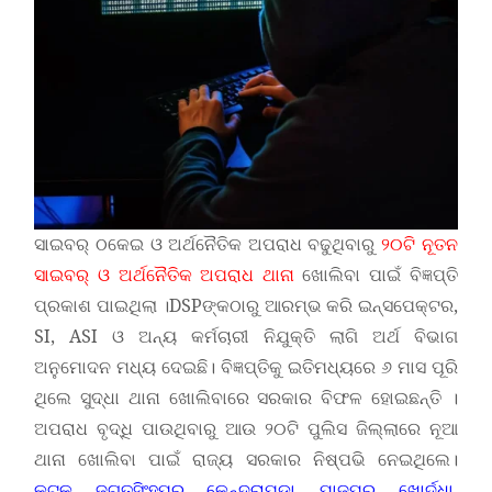
ସାଇବର୍ ଠକେଇ ଓ ଅର୍ଥନୈତିକ ଅପରାଧ ବଢୁଥିବାରୁ
୨୦ଟି ନୂତନ
ସାଇବର୍ ଓ ଅର୍ଥନୈତିକ ଅପରାଧ ଥାନା
ଖୋଲିବା ପାଇଁ ବିଜ୍ଞପ୍ତି
ପ୍ରକାଶ ପାଇଥିଲା ।DSPଙ୍କଠାରୁ ଆରମ୍ଭ କରି ଇନ୍ସପେକ୍ଟର,
SI, ASI ଓ ଅନ୍ୟ କର୍ମଚାରୀ ନିଯୁକ୍ତି ଲାଗି ଅର୍ଥ ବିଭାଗ
ଅନୁମୋଦନ ମଧ୍ୟ ଦେଇଛି। ବିଜ୍ଞପ୍ତିକୁ ଇତିମଧ୍ୟରେ ୬ ମାସ ପୂରି
ଥିଲେ ସୁଦ୍ଧା ଥାନା ଖୋଲିବାରେ ସରକାର ବିଫଳ ହୋଇଛନ୍ତି ।
ଅପରାଧ ବୃଦ୍ଧି ପାଉଥିବାରୁ ଆଉ ୨୦ଟି ପୁଲିସ ଜିଲ୍ଲାରେ ନୂଆ
ଥାନା ଖୋଲିବା ପାଇଁ ରାଜ୍ୟ ସରକାର ନିଷ୍ପଭି ନେଇଥିଲେ।
କଟକ, ଜଗତସିଂହପୁର, କେନ୍ଦ୍ରାପଡ଼ା, ଯାଜପୁର, ଖୋର୍ଦ୍ଧା,