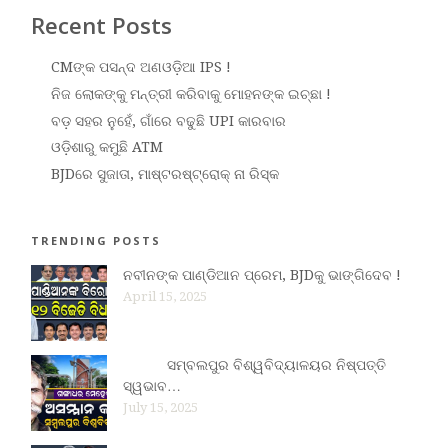
Recent Posts
CMଙ୍କ ପସନ୍ଦ ଅଣଓଡ଼ିଆ IPS !
ନିଜ ଲୋକଙ୍କୁ ମନ୍ତ୍ରୀ କରିବାକୁ ମୋହନଙ୍କ ଇଚ୍ଛା !
ବଡ଼ ସହର ନୁହେଁ, ଗାଁରେ ବଢୁଛି UPI କାରବାର
ଓଡ଼ିଶାରୁ କମୁଛି ATM
BJDରେ ସୁଜାତା, ମାଷ୍ଟରଷ୍ଟ୍ରୋକ୍ ନା ରିସ୍କ
TRENDING POSTS
ନବୀନଙ୍କ ପାଣ୍ଡିଆନ ପ୍ରେମ, BJDକୁ ଭାଙ୍ଗିଦେବ !
April 15, 2025
ସମ୍ବଲପୁର ବିଶ୍ୱବିଦ୍ୟାଳୟର ନିଷ୍ପତ୍ତି
ସ୍ୱଭାବ…
July 15, 2025