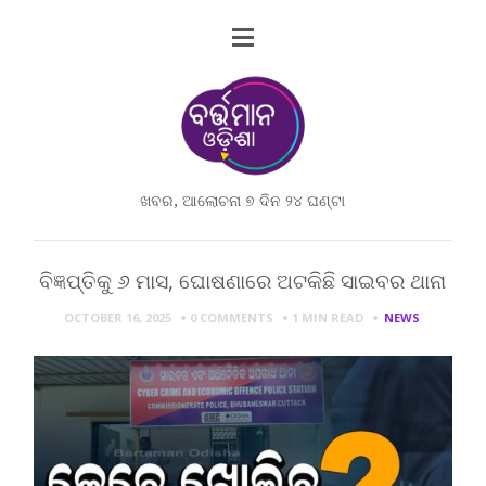
ଖବର, ଆଲୋଚନା ୭ ଦିନ ୨୪ ଘଣ୍ଟା
ବିଜ୍ଞପ୍ତିକୁ ୬ ମାସ, ଘୋଷଣାରେ ଅଟକିଛି ସାଇବର ଥାନା
OCTOBER 16, 2025
0 COMMENTS
1 MIN
READ
NEWS