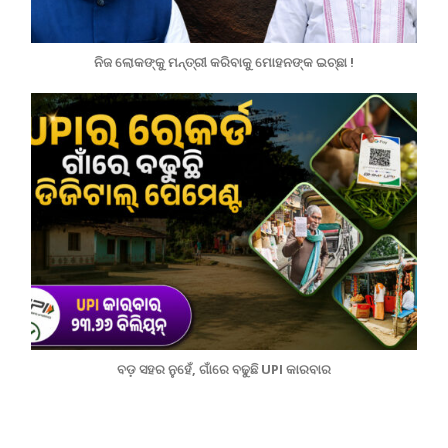
ନିଜ ଲୋକଙ୍କୁ ମନ୍ତ୍ରୀ କରିବାକୁ ମୋହନଙ୍କ ଇଚ୍ଛା !
ବଡ଼ ସହର ନୁହେଁ, ଗାଁରେ ବଢୁଛି UPI କାରବାର