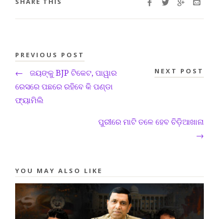
SHARE THIS
PREVIOUS POST
NEXT POST
←
ଜୟଙ୍କୁ BJP ଟିକେଟ, ପାୱାର
ରେସରେ ପଛରେ ରହିବେ କି ପଣ୍ଡା
ଫ୍ୟାମିଲି
ପୁରୀରେ ମାଟି ତଳେ ହେବ ଚିଡ଼ିଆଖାନା
→
YOU MAY ALSO LIKE