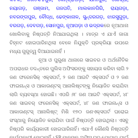
ନୟାଗଡ଼, ଗଞ୍ଜାମ, ଗଜପତି, ମାଲକାନଗିରି, ରାୟଗଡ଼ା,
ନବରଙ୍ଗପୁର, ବୌଦ୍ଧ, ଢେଙ୍କାନାଳ, ସୁନ୍ଦରଗଡ଼, ଝାରସୁଗୁଡ଼ା,
ବରଗଡ଼, ଦେବଗଡ଼, ସୋନପୁର, ନୂଆପଡ଼ା ଓ ଭଦ୍ରକ
ରେ ନୂଆଥାନା
ଖୋଲିବାକୁ ନିଷ୍ପତ୍ତି ନିଆଯାଇଥିଲା । ମାତ୍ର ଏ ଯାଏଁ ଜାଗା
ଚିହ୍ନଟ ହୋଇପାରିନଥିଲା ବେଳେ ନିଯୁକ୍ତି ପ୍ରକ୍ରିୟା ଉପରେ
ମଧ୍ୟ ଗୁରୁତ୍ୱ ଦିଆଯାଇନାହିଁ ।
ନୂଆ ଓ ପୁରୁଣା ଥାନାରେ ସାଇବର ଓ ଅର୍ଥନୈତିକ
ଅପରାଧର ତଦନ୍ତରେ ପୁଲିସ ଅଫିସରଙ୍କୁ ସହାୟତା କରିବା ଲାଗି ୨
ଜଣ ଫରେନସିକ୍ ଏକ୍ସପର୍ଟ, ୨ ଜଣ ଆଇଟି ଏକ୍ସପର୍ଟ ଓ ୨ ଜଣ
ଫାଇନାନ୍ସ ଓ ଆକାଉଣ୍ଟସ୍ ଆନାଲିଷ୍ଟଙ୍କୁ ନିୟୋଜିତ କରାଯିବା
ଲାଗି ବ୍ୟବସ୍ଥା ହୋଇଛି। ଏପରି ୬୮ ଜଣ ଆଇଟି ଏକ୍ସପର୍ଟ, ୪୮
ଜଣ ସାଇବର୍ ଫରେନସିକ୍ ଏକ୍ସପର୍ଟ, ୪୮ ଜଣ ଫାଇନାନ୍ସ ଓ
ଆକାଉଣ୍ଟସ୍ ଆନାଲିଷ୍ଟ୍ ମିଶି ୧୭୦ ଜଣଏକ୍ସପର୍ଟ ଘରୋଇ
ସଂସ୍ଥାରୁ ନିୟୋଜିତ କରାଯିବା ପାଇଁ ନିଷ୍ପତ୍ତି ହୋଇଥିଲା। ଏସବୁ
ନିଷ୍ପରି କାର୍ଯ୍ୟକାରୀ ହୋଇପାରିନାହିଁ। ଏଯାଏଁ କୌଣସି ନିଷ୍ପତ୍ତି
କାର୍ଯ୍ୟକାରୀ ହୋଇନାହିଁ । SP ମାନଙ୍କୁ ଅଫିସ ଘର ଯୋଗାଡ଼ ପାଇଁ