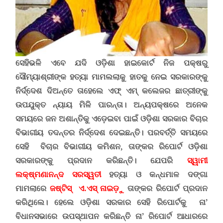
ସେହିଭଳି ଏବେ ଯଦି ଓଡ଼ିଶା ହାଇକୋର୍ଟ ନିଜ ପକ୍ଷରୁ
ସୌମ୍ୟାଶ୍ରୀଙ୍କ ହତ୍ୟା ମାମଲଲାକୁ ହାତକୁ ନେଇ ସରକାରଙ୍କୁ
ନିର୍ଦ୍ଦେଶ ଦିଅନ୍ତେ ତାହେଲେ ଏଫ୍ ଏମ୍ କଲେଜର ଛାତ୍ରୀଙ୍କୁ
ଉପଯୁକ୍ତ ନ୍ୟାୟ ମିଳି ପାରନ୍ତା।
ଅନ୍ୟପକ୍ଷରେ
ଅନେକ
ସମୟରେ ଜନ ଅଶାନ୍ତିକୁ ଏଡ଼େଇବା ପାଇଁ ଓଡ଼ିଶା ସରକାର ବିଚାର
ବିଭାଗୀୟ ତଦନ୍ତର ନିର୍ଦ୍ଦେଶ ଦେଇଛନ୍ତି। ପରବର୍ତ୍ତି ସମୟରେ
ସେହି ବିଚାର ବିଭାଗୀୟ କମିଶନ
,
ତାଙ୍କର ରିପୋର୍ଟ ଓଡ଼ିଶା
ସରକାରଙ୍କୁ ପ୍ରଦାନ କରିଛନ୍ତି। ଯେପରି
ସ୍ୱାମୀ
ଲକ୍ଷ୍ମଣାନନ୍ଦ ସରସ୍ୱତୀ
ହତ୍ୟା ଓ କନ୍ଧମାଳ ଦଙ୍ଗା
ମାମଲାରେ
ଜଷ୍ଟିସ୍ ଏ.ଏସ୍ ନାଇଡ଼ୁ
ତାଙ୍କର ରିପୋର୍ଟ ପ୍ରଦାନ
କରିଥିଲେ। ହେଲେ ଓଡ଼ିଶା ସରକାର ସେହି ରିପୋର୍ଟକୁ ନା’
ବିଧାନସଭାରେ ଉପସ୍ଥାପନ କରିଛନ୍ତି ନା’ ରିପୋର୍ଟ ଆଧାରରେ