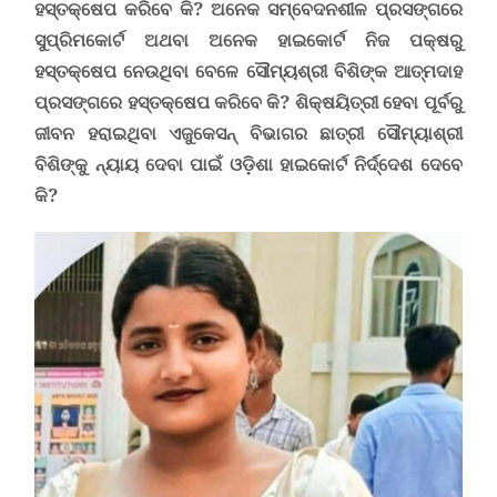
ହସ୍ତକ୍ଷେପ କରିବେ କି? ଅନେକ ସମ୍ବେଦନଶୀଳ ପ୍ରସଙ୍ଗରେ
ସୁପ୍ରିମକୋର୍ଟ ଅଥବା ଅନେକ ହାଇକୋର୍ଟ ନିଜ ପକ୍ଷରୁ
ହସ୍ତକ୍ଷେପ ନେଉଥିବା ବେଳେ ସୌମ୍ୟଶ୍ରୀ ବିଶିଙ୍କ ଆତ୍ମଦାହ
ପ୍ରସଙ୍ଗରେ ହସ୍ତକ୍ଷେପ କରିବେ କି? ଶିକ୍ଷୟିତ୍ରୀ ହେବା ପୂର୍ବରୁ
ଜୀବନ ହରାଇଥିବା ଏଜୁକେସନ୍ ବିଭାଗର ଛାତ୍ରୀ ସୌମ୍ୟାଶ୍ରୀ
ବିଶିଙ୍କୁ ନ୍ୟାୟ ଦେବା ପାଇଁ ଓଡ଼ିଶା ହାଇକୋର୍ଟ ନିର୍ଦ୍ଦେଶ ଦେବେ
କି?