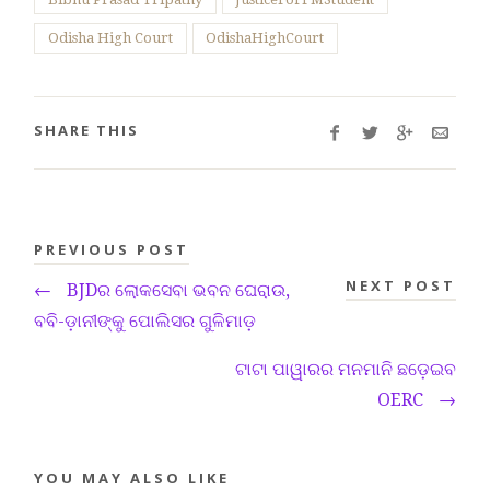
Odisha High Court
OdishaHighCourt
SHARE THIS
PREVIOUS POST
NEXT POST
←
BJDର ଲୋକସେବା ଭବନ ଘେରାଉ,
ବବି-ଡ଼ାନୀଙ୍କୁ ପୋଲିସର ଗୁଳିମାଡ଼
ଟାଟା ପାୱାରର ମନମାନି ଛଡ଼େଇବ
OERC
→
YOU MAY ALSO LIKE