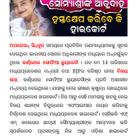
ଅପରେସନ୍ ସିନ୍ଦୂର
ସମୟରେ ପ୍ରତିଦିନ ଗଣମାଧ୍ୟମକକୁ ସୂଚନା
ଦେଉଥିବା ଭାରତୀୟ ସେନାର ଅଧିକାରୀଙ୍କ ମଧ୍ୟରେ ଅନ୍ତର୍ଭୁକ୍ତ
ଥିଲେ
କର୍ଣ୍ଣେଲ
ସୋଫିଆ କ୍ୟୁରେସି
।
ଗତ ମେ
14 ତାରିଖରେ
ମଧ୍ୟପ୍ରଦେଶର ମନ୍ତ୍ରୀ ତଥା
BJP
ର ବରିଷ୍ଠ ନେତା
ବିଜୟ
ଶାହ
,
କର୍ଣ୍ଣେଲ
ସୋଫିଆ କ୍ୟୁରେସି
ଙ୍କ ପ୍ରତି ଅଶାଳୀନ
ମନ୍ତବ୍ୟ ଦେଇଥିଲେ। ଯାହାକୁ ନେଇ ଭୀଷଣ କ୍ଷୁବ୍ଧ ହୋଇଥିଲେ
ମଧ୍ୟପ୍ରଦେଶ ହାଇକୋର୍ଟ। ନିଜ ଆଡୁ ସେହି ମାମଲାକୁ ହାତକୁ ନେଇ
ବିଜୟ ଶାହଙ୍କ ବିରୁଦ୍ଧରେ ଏଫଆଇଆର ଦାୟର କରିବାକୁ
ନିର୍ଦ୍ଦେଶ ଦେଇଥିଲେ ମଧ୍ୟପ୍ରଦେଶ ହାଇକୋର୍ଟ
।
ସେହିଭଳି ଏଫ୍
ଏମ୍ କଲେଜର ଛାତ୍ରୀ ସୌମ୍ୟାଶ୍ରୀଙ୍କ ଆତ୍ମଦାହ ଭଳି
ସ୍ପର୍ଶକାତର ପ୍ରସଙ୍ଗକୁ ନିଜ ଆଡୁ ଓଡ଼ିଶା ହାଇକୋର୍ଟ