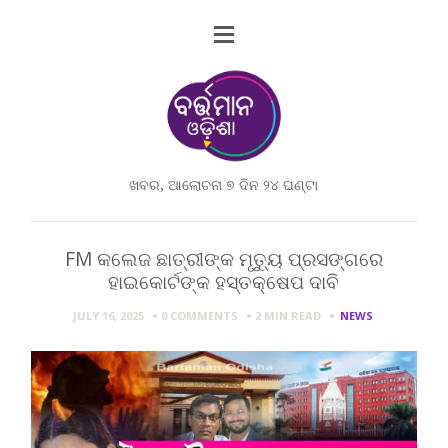
ଖବର, ଆଲୋଚନା ୭ ଦିନ ୨୪ ଘଣ୍ଟା
FM କଲେଜ ଛାତ୍ରୀଙ୍କ ମୃତ୍ୟୁ ପ୍ରସଙ୍ଗରେ
ହାଇକୋର୍ଟଙ୍କ ହସ୍ତକ୍ଷେପ ଦାବି
JULY 16, 2025
0 COMMENTS
2 MIN
READ
NEWS