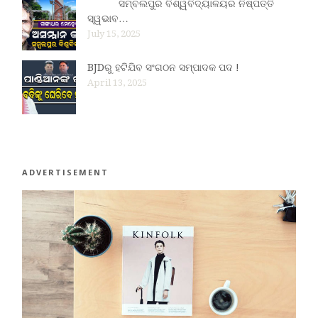
ସମ୍ବଲପୁର ବିଶ୍ୱବିଦ୍ୟାଳୟର ନିଷ୍ପତ୍ତି
ସ୍ୱଭାବ…
July 15, 2025
BJDରୁ ହଟିଯିବ ସଂଗଠନ ସମ୍ପାଦକ ପଦ !
April 13, 2025
ADVERTISEMENT