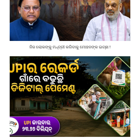
ନିଜ ଲୋକଙ୍କୁ ମନ୍ତ୍ରୀ କରିବାକୁ ମୋହନଙ୍କ ଇଚ୍ଛା !