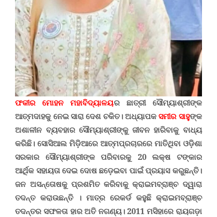
ଫକୀର ମୋହନ ମହାବିଦ୍ୟାଳୟ
ର ଛାତ୍ରୀ ସୌମ୍ୟାଶ୍ରୀଙ୍କ
ଆତ୍ମଦାହକୁ ନେଇ ସାରା ଦେଶ ଚକିତ। ଅଧ୍ୟାପକ
ସମୀର ସାହୁ
ଙ୍କ
ଅଶାଳୀନ ବ୍ୟବହାର ସୌମ୍ୟାଶ୍ରୀଙ୍କୁ ଜୀବନ ହାରିବାକୁ ବାଧ୍ୟ
କରିଛି
।
ସୋସିଆଲ
ମିଡ଼ିଆରେ ଆତ୍ମପ୍ରଚାରରେ ମାତିଥିବା ଓଡ଼ିଶା
ସରକାର ସୌମ୍ୟାଶ୍ରୀଙ୍କ ପରିବାରକୁ 20 ଲକ୍ଷ ଟଙ୍କାର
ଆର୍ଥିକ ସହାୟତା ଦେଇ ଦୋଷ ଛଡ଼େଇବା ପାଇଁ ପ୍ରୟାସ କରୁଛନ୍ତି।
ଜନ ଅସନ୍ତୋଷକୁ ପ୍ରଶମିତ କରିବାକୁ କ୍ରାଇମବ୍ରାଞ୍ଚ ଦ୍ୱାରା
ତଦନ୍ତ କରାଉଛନ୍ତି । ମାତ୍ର ରେକର୍ଡ କହୁଛି କ୍ରାଇମବ୍ରାଞ୍ଚ
ତଦନ୍ତର ସଫଳତା ହାର ଅତି ନଗଣ୍ୟ।
2011 ମସିହାରେ ରାୟଗଡ଼ା