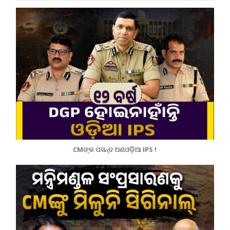
CMଙ୍କ ପସନ୍ଦ ଅଣଓଡ଼ିଆ IPS !