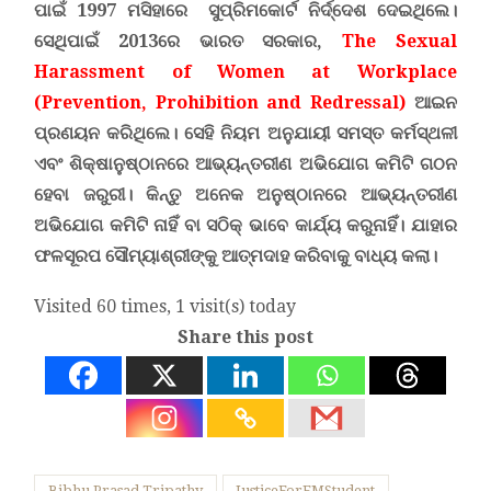
ପାଇଁ 1997 ମସିହାରେ ସୁପ୍ରିମକୋର୍ଟ ନିର୍ଦ୍ଦେଶ ଦେଇଥିଲେ।
ସେଥିପାଇଁ 2013ରେ ଭାରତ ସରକାର,
The Sexual
Harassment of Women at Workplace
(Prevention, Prohibition and Redressal
)
ଆଇନ
ପ୍ରଣୟନ କରିଥିଲେ। ସେହି ନିୟମ ଅନୁଯାୟୀ ସମସ୍ତ କର୍ମସ୍ଥଳୀ
ଏବଂ ଶିକ୍ଷାନୁଷ୍ଠାନରେ ଆଭ୍ୟନ୍ତରୀଣ ଅଭିଯୋଗ କମିଟି ଗଠନ
ହେବା ଜରୁରୀ। କିନ୍ତୁ ଅନେକ ଅନୁଷ୍ଠାନରେ ଆଭ୍ୟନ୍ତରୀଣ
ଅଭିଯୋଗ କମିଟି ନାହିଁ ବା ସଠିକ୍ ଭାବେ କାର୍ଯ୍ୟ କରୁନାହିଁ। ଯାହାର
ଫଳସୂରପ ସୌମ୍ୟାଶ୍ରୀଙ୍କୁ ଆତ୍ମଦାହ କରିବାକୁ ବାଧ୍ୟ କଲା।
Visited 60 times, 1 visit(s) today
Share this post
Bibhu Prasad Tripathy
JusticeForFMStudent