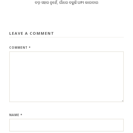
ବଡ଼ ସହର ନୁହେଁ, ଗାଁରେ ବଢୁଛି UPI କାରବାର
LEAVE A COMMENT
COMMENT
*
NAME
*