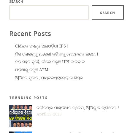
SEARCH
SEARCH
Recent Posts
CMଙ୍କ ପସନ୍ଦ ଅଣଓଡ଼ିଆ IPS !
ନିଜ ଲୋକଙ୍କୁ ମନ୍ତ୍ରୀ କରିବାକୁ ମୋହନଙ୍କ ଇଚ୍ଛା !
ବଡ଼ ସହର ନୁହେଁ, ଗାଁରେ ବଢୁଛି UPI କାରବାର
ଓଡ଼ିଶାରୁ କମୁଛି ATM
BJDରେ ସୁଜାତା, ମାଷ୍ଟରଷ୍ଟ୍ରୋକ୍ ନା ରିସ୍କ
TRENDING POSTS
ନବୀନଙ୍କ ପାଣ୍ଡିଆନ ପ୍ରେମ, BJDକୁ ଭାଙ୍ଗିଦେବ !
April 15, 2025