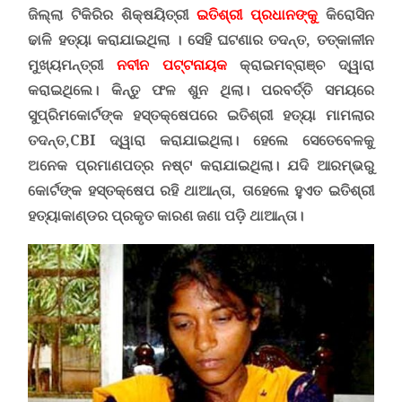
ଜିଲ୍ଲା ଟିକିରିର ଶିକ୍ଷୟିତ୍ରୀ
ଇତିଶ୍ରୀ ପ୍ରଧାନଙ୍କୁ
କିରୋସିନ
ଢାଳି ହତ୍ୟା କରାଯାଇଥିଲା
।
ସେହି ଘଟଣାର ତଦନ୍ତ
, ତତ୍କାଳୀନ
ମୁଖ୍ୟମନ୍ତ୍ରୀ
ନବୀନ ପଟ୍ଟନାୟକ
କ୍ରାଇମବ୍ରାଞ୍ଚ ଦ୍ୱାରା
କରାଇଥିଲେ। କିନ୍ତୁ ଫଳ ଶୁନ ଥିଲା। ପରବର୍ତ୍ତି ସମୟରେ
ସୁପ୍ରିମକୋର୍ଟଙ୍କ ହସ୍ତକ୍ଷେପରେ ଇତିଶ୍ରୀ ହତ୍ୟା ମାମଲାର
ତଦନ୍ତ,
CBI
ଦ୍ୱାରା କରାଯାଇଥ
ଲା। ହେଲେ ସେତେବେଳକୁ
ଅନେକ ପ୍ରମାଣପତ୍ର ନଷ୍ଟ କରାଯାଇଥିଲା। ଯଦି ଆରମ୍ଭରୁ
କୋର୍ଟଙ୍କ ହସ୍ତକ୍ଷେପ ରହି ଥାଆନ୍ତା, ତାହେଲେ ହୁଏତ ଇତିଶ୍ରୀ
ହତ୍ୟାକାଣ୍ଡର ପ୍ରକୃତ କାରଣ ଜଣା ପଡ଼ି ଥାଆନ୍ତା।