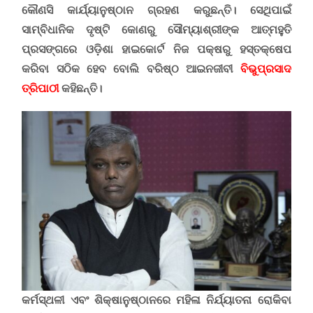
କୌଣସି କାର୍ଯ୍ୟାନୁଷ୍ଠାନ ଗ୍ରହଣ କରୁଛନ୍ତି। ସେଥିପାଇଁ
ସାମ୍ବିଧାନିକ ଦୃଷ୍ଟି କୋଣରୁ ସୌମ୍ୟାଶ୍ରୀଙ୍କ ଆତ୍ମହୁତି
ପ୍ରସଙ୍ଗରେ ଓଡ଼ିଶା ହାଇକୋର୍ଟ ନିଜ ପକ୍ଷରୁ ହସ୍ତକ୍ଷେପ
କରିବା ସଠିକ ହେବ ବୋଲି ବରିଷ୍ଠ ଆଇନଜୀବୀ
ବିଭୁପ୍ରସାଦ
ତ୍ରିପାଠୀ
କହିଛନ୍ତି।
କର୍ମସ୍ଥଳୀ ଏବଂ ଶିକ୍ଷାନୁଷ୍ଠାନରେ ମହିଳା ନିର୍ଯ୍ୟାତନା ରୋକିବା