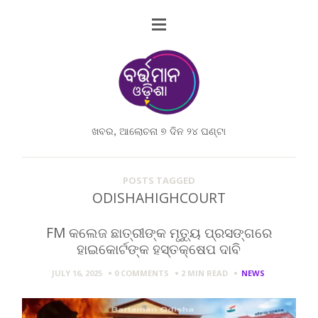
ଖବର, ଆଲୋଚନା ୭ ଦିନ ୨୪ ଘଣ୍ଟା
POSTS TAGGED
ODISHAHIGHCOURT
FM କଲେଜ ଛାତ୍ରୀଙ୍କ ମୃତ୍ୟୁ ପ୍ରସଙ୍ଗରେ
ହାଇକୋର୍ଟଙ୍କ ହସ୍ତକ୍ଷେପ ଦାବି
JULY 16, 2025
0 COMMENTS
2 MIN
READ
NEWS