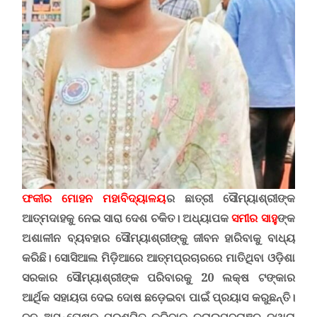
ଫକୀର ମୋହନ ମହାବିଦ୍ୟାଳୟ
ର ଛାତ୍ରୀ ସୌମ୍ୟାଶ୍ରୀଙ୍କ
ଆତ୍ମଦାହକୁ ନେଇ ସାରା ଦେଶ ଚକିତ। ଅଧ୍ୟାପକ
ସମୀର ସାହୁ
ଙ୍କ
ଅଶାଳୀନ ବ୍ୟବହାର ସୌମ୍ୟାଶ୍ରୀଙ୍କୁ ଜୀବନ ହାରିବାକୁ ବାଧ୍ୟ
କରିଛି
।
ସୋସିଆଲ
ମିଡ଼ିଆରେ ଆତ୍ମପ୍ରଚାରରେ ମାତିଥିବା ଓଡ଼ିଶା
ସରକାର ସୌମ୍ୟାଶ୍ରୀଙ୍କ ପରିବାରକୁ 20 ଲକ୍ଷ ଟଙ୍କାର
ଆର୍ଥିକ ସହାୟତା ଦେଇ ଦୋଷ ଛଡ଼େଇବା ପାଇଁ ପ୍ରୟାସ କରୁଛନ୍ତି।