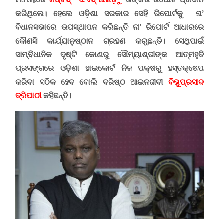
କରିଥିଲେ। ହେଲେ ଓଡ଼ିଶା ସରକାର ସେହି ରିପୋର୍ଟକୁ ନା’
ବିଧାନସଭାରେ ଉପସ୍ଥାପନ କରିଛନ୍ତି ନା’ ରିପୋର୍ଟ ଆଧାରରେ
କୌଣସି କାର୍ଯ୍ୟାନୁଷ୍ଠାନ ଗ୍ରହଣ କରୁଛନ୍ତି। ସେଥିପାଇଁ
ସାମ୍ବିଧାନିକ ଦୃଷ୍ଟି କୋଣରୁ ସୌମ୍ୟାଶ୍ରୀଙ୍କ ଆତ୍ମହୁତି
ପ୍ରସଙ୍ଗରେ ଓଡ଼ିଶା ହାଇକୋର୍ଟ ନିଜ ପକ୍ଷରୁ ହସ୍ତକ୍ଷେପ
କରିବା ସଠିକ ହେବ ବୋଲି ବରିଷ୍ଠ ଆଇନଜୀବୀ
ବିଭୁପ୍ରସାଦ
ତ୍ରିପାଠୀ
କହିଛନ୍ତି।