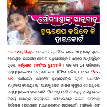
ଅପରେସନ୍ ସିନ୍ଦୂର
ସମୟରେ ପ୍ରତିଦିନ ଗଣମାଧ୍ୟମକକୁ ସୂଚନା
ଦେଉଥିବା ଭାରତୀୟ ସେନାର ଅଧିକାରୀଙ୍କ ମଧ୍ୟରେ ଅନ୍ତର୍ଭୁକ୍ତ
ଥିଲେ
କର୍ଣ୍ଣେଲ
ସୋଫିଆ କ୍ୟୁରେସି
।
ଗତ ମେ
14 ତାରିଖରେ
ମଧ୍ୟପ୍ରଦେଶର ମନ୍ତ୍ରୀ ତଥା
BJP
ର ବରିଷ୍ଠ ନେତା
ବିଜୟ
ଶାହ
,
କର୍ଣ୍ଣେଲ
ସୋଫିଆ କ୍ୟୁରେସି
ଙ୍କ ପ୍ରତି ଅଶାଳୀନ
ମନ୍ତବ୍ୟ ଦେଇଥିଲେ। ଯାହାକୁ ନେଇ ଭୀଷଣ କ୍ଷୁବ୍ଧ ହୋଇଥିଲେ
ମଧ୍ୟପ୍ରଦେଶ ହାଇକୋର୍ଟ। ନିଜ ଆଡୁ ସେହି ମାମଲାକୁ ହାତକୁ ନେଇ
ବିଜୟ ଶାହଙ୍କ ବିରୁଦ୍ଧରେ ଏଫଆଇଆର ଦାୟର କରିବାକୁ
ନିର୍ଦ୍ଦେଶ ଦେଇଥିଲେ ମଧ୍ୟପ୍ରଦେଶ ହାଇକୋର୍ଟ
।
ସେହିଭଳି ଏଫ୍