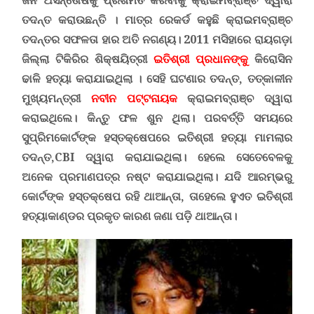
ଜନ ଅସନ୍ତୋଷକୁ ପ୍ରଶମିତ କରିବାକୁ କ୍ରାଇମବ୍ରାଞ୍ଚ ଦ୍ୱାରା
ତଦନ୍ତ କରାଉଛନ୍ତି । ମାତ୍ର ରେକର୍ଡ କହୁଛି କ୍ରାଇମବ୍ରାଞ୍ଚ
ତଦନ୍ତର ସଫଳତା ହାର ଅତି ନଗଣ୍ୟ।
2011 ମସିହାରେ ରାୟଗଡ଼ା
ଜିଲ୍ଲା ଟିକିରିର ଶିକ୍ଷୟିତ୍ରୀ
ଇତିଶ୍ରୀ ପ୍ରଧାନଙ୍କୁ
କିରୋସିନ
ଢାଳି ହତ୍ୟା କରାଯାଇଥିଲା
।
ସେହି ଘଟଣାର ତଦନ୍ତ
, ତତ୍କାଳୀନ
ମୁଖ୍ୟମନ୍ତ୍ରୀ
ନବୀନ ପଟ୍ଟନାୟକ
କ୍ରାଇମବ୍ରାଞ୍ଚ ଦ୍ୱାରା
କରାଇଥିଲେ। କିନ୍ତୁ ଫଳ ଶୁନ ଥିଲା। ପରବର୍ତ୍ତି ସମୟରେ
ସୁପ୍ରିମକୋର୍ଟଙ୍କ ହସ୍ତକ୍ଷେପରେ ଇତିଶ୍ରୀ ହତ୍ୟା ମାମଲାର
ତଦନ୍ତ,
CBI
ଦ୍ୱାରା କରାଯାଇଥ
ଲା। ହେଲେ ସେତେବେଳକୁ
ଅନେକ ପ୍ରମାଣପତ୍ର ନଷ୍ଟ କରାଯାଇଥିଲା। ଯଦି ଆରମ୍ଭରୁ
କୋର୍ଟଙ୍କ ହସ୍ତକ୍ଷେପ ରହି ଥାଆନ୍ତା, ତାହେଲେ ହୁଏତ ଇତିଶ୍ରୀ
ହତ୍ୟାକାଣ୍ଡର ପ୍ରକୃତ କାରଣ ଜଣା ପଡ଼ି ଥାଆନ୍ତା।