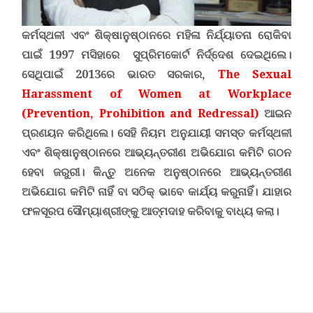
କର୍ମସ୍ଥଳୀ ଏବଂ ଶିକ୍ଷାନୁଷ୍ଠାନରେ ମହିଳା ନିର୍ଯ୍ୟାତନା ରୋକିବା
ପାଇଁ 1997 ମସିହାରେ ସୁପ୍ରିମକୋର୍ଟ ନିର୍ଦ୍ଦେଶ ଦେଇଥିଲେ।
ସେଥିପାଇଁ 2013ରେ ଭାରତ ସରକାର,
The Sexual
Harassment of Women at Workplace
(Prevention, Prohibition and Redressal
)
ଆଇନ
ପ୍ରଣୟନ କରିଥିଲେ। ସେହି ନିୟମ ଅନୁଯାୟୀ ସମସ୍ତ କର୍ମସ୍ଥଳୀ
ଏବଂ ଶିକ୍ଷାନୁଷ୍ଠାନରେ ଆଭ୍ୟନ୍ତରୀଣ ଅଭିଯୋଗ କମିଟି ଗଠନ
ହେବା ଜରୁରୀ। କିନ୍ତୁ ଅନେକ ଅନୁଷ୍ଠାନରେ ଆଭ୍ୟନ୍ତରୀଣ
ଅଭିଯୋଗ କମିଟି ନାହିଁ ବା ସଠିକ୍ ଭାବେ କାର୍ଯ୍ୟ କରୁନାହିଁ। ଯାହାର
ଫଳସୂରପ ସୌମ୍ୟାଶ୍ରୀଙ୍କୁ ଆତ୍ମଦାହ କରିବାକୁ ବାଧ୍ୟ କଲା।