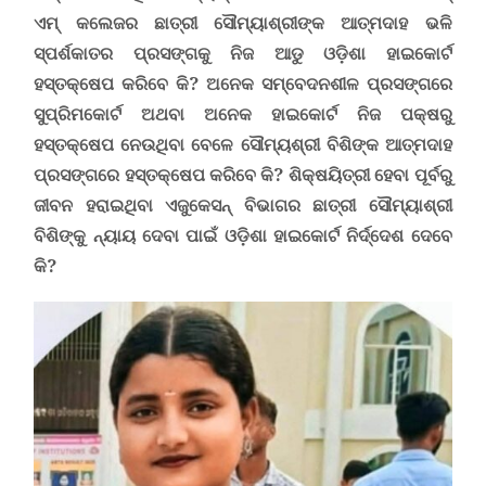
ଏମ୍ କଲେଜର ଛାତ୍ରୀ ସୌମ୍ୟାଶ୍ରୀଙ୍କ ଆତ୍ମଦାହ ଭଳି
ସ୍ପର୍ଶକାତର ପ୍ରସଙ୍ଗକୁ ନିଜ ଆଡୁ ଓଡ଼ିଶା ହାଇକୋର୍ଟ
ହସ୍ତକ୍ଷେପ କରିବେ କି? ଅନେକ ସମ୍ବେଦନଶୀଳ ପ୍ରସଙ୍ଗରେ
ସୁପ୍ରିମକୋର୍ଟ ଅଥବା ଅନେକ ହାଇକୋର୍ଟ ନିଜ ପକ୍ଷରୁ
ହସ୍ତକ୍ଷେପ ନେଉଥିବା ବେଳେ ସୌମ୍ୟଶ୍ରୀ ବିଶିଙ୍କ ଆତ୍ମଦାହ
ପ୍ରସଙ୍ଗରେ ହସ୍ତକ୍ଷେପ କରିବେ କି? ଶିକ୍ଷୟିତ୍ରୀ ହେବା ପୂର୍ବରୁ
ଜୀବନ ହରାଇଥିବା ଏଜୁକେସନ୍ ବିଭାଗର ଛାତ୍ରୀ ସୌମ୍ୟାଶ୍ରୀ
ବିଶିଙ୍କୁ ନ୍ୟାୟ ଦେବା ପାଇଁ ଓଡ଼ିଶା ହାଇକୋର୍ଟ ନିର୍ଦ୍ଦେଶ ଦେବେ
କି?