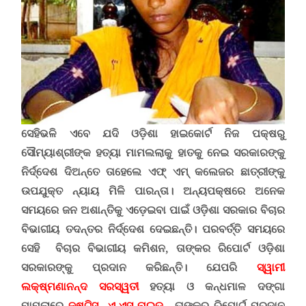
ସେହିଭଳି ଏବେ ଯଦି ଓଡ଼ିଶା ହାଇକୋର୍ଟ ନିଜ ପକ୍ଷରୁ
ସୌମ୍ୟାଶ୍ରୀଙ୍କ ହତ୍ୟା ମାମଲଲାକୁ ହାତକୁ ନେଇ ସରକାରଙ୍କୁ
ନିର୍ଦ୍ଦେଶ ଦିଅନ୍ତେ ତାହେଲେ ଏଫ୍ ଏମ୍ କଲେଜର ଛାତ୍ରୀଙ୍କୁ
ଉପଯୁକ୍ତ ନ୍ୟାୟ ମିଳି ପାରନ୍ତା।
ଅନ୍ୟପକ୍ଷରେ
ଅନେକ
ସମୟରେ ଜନ ଅଶାନ୍ତିକୁ ଏଡ଼େଇବା ପାଇଁ ଓଡ଼ିଶା ସରକାର ବିଚାର
ବିଭାଗୀୟ ତଦନ୍ତର ନିର୍ଦ୍ଦେଶ ଦେଇଛନ୍ତି। ପରବର୍ତ୍ତି ସମୟରେ
ସେହି ବିଚାର ବିଭାଗୀୟ କମିଶନ
,
ତାଙ୍କର ରିପୋର୍ଟ ଓଡ଼ିଶା
ସରକାରଙ୍କୁ ପ୍ରଦାନ କରିଛନ୍ତି। ଯେପରି
ସ୍ୱାମୀ
ଲକ୍ଷ୍ମଣାନନ୍ଦ ସରସ୍ୱତୀ
ହତ୍ୟା ଓ କନ୍ଧମାଳ ଦଙ୍ଗା
ମାମଲାରେ
ଜଷ୍ଟିସ୍ ଏ.ଏସ୍ ନାଇଡ଼ୁ
ତାଙ୍କର ରିପୋର୍ଟ ପ୍ରଦାନ