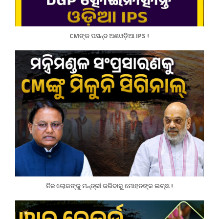
CMଙ୍କ ପସନ୍ଦ ଅଣଓଡ଼ିଆ IPS !
ନିଜ ଲୋକଙ୍କୁ ମନ୍ତ୍ରୀ କରିବାକୁ ମୋହନଙ୍କ ଇଚ୍ଛା !