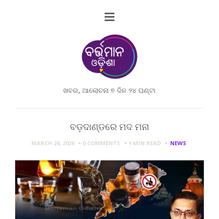
ଖବର, ଆଲୋଚନା ୭ ଦିନ ୨୪ ଘଣ୍ଟା
ବଡ଼ଦାଣ୍ଡରେ ମଦ ମନା
MARCH 26, 2026
0 COMMENTS
1 MIN
READ
NEWS