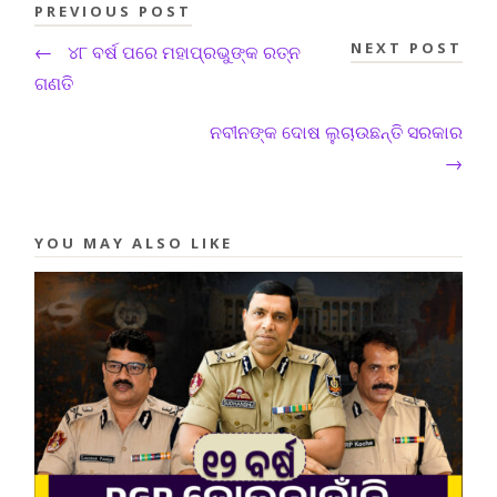
PREVIOUS POST
NEXT POST
←
୪୮ ବର୍ଷ ପରେ ମହାପ୍ରଭୁଙ୍କ ରତ୍ନ
ଗଣତି
ନବୀନଙ୍କ ଦୋଷ ଲୁଚାଉଛନ୍ତି ସରକାର
→
YOU MAY ALSO LIKE