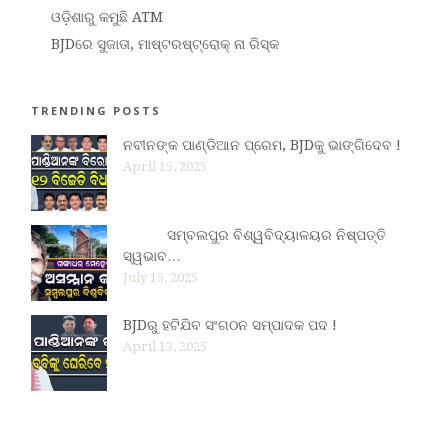
ଓଡ଼ିଶାରୁ କମୁଛି ATM
BJDରେ ସୁଜାତା, ମାଷ୍ଟରଷ୍ଟ୍ରୋକ୍ ନା ରିସ୍କ
TRENDING POSTS
ନବୀନଙ୍କ ପାଣ୍ଡିଆନ ପ୍ରେମ, BJDକୁ ଭାଙ୍ଗିଦେବ !
April 15, 2025
ସମ୍ବଲପୁର ବିଶ୍ୱବିଦ୍ୟାଳୟର ନିଷ୍ପତ୍ତି
ସ୍ୱଭାବ…
July 15, 2025
BJDରୁ ହଟିଯିବ ସଂଗଠନ ସମ୍ପାଦକ ପଦ !
April 13, 2025