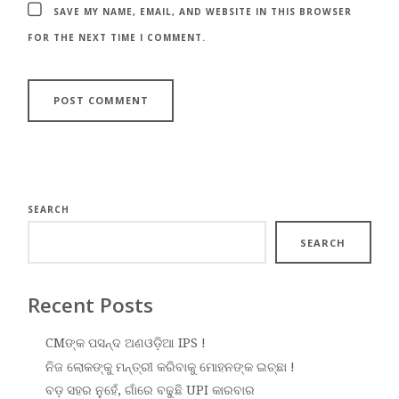
SAVE MY NAME, EMAIL, AND WEBSITE IN THIS BROWSER
FOR THE NEXT TIME I COMMENT.
SEARCH
SEARCH
Recent Posts
CMଙ୍କ ପସନ୍ଦ ଅଣଓଡ଼ିଆ IPS !
ନିଜ ଲୋକଙ୍କୁ ମନ୍ତ୍ରୀ କରିବାକୁ ମୋହନଙ୍କ ଇଚ୍ଛା !
ବଡ଼ ସହର ନୁହେଁ, ଗାଁରେ ବଢୁଛି UPI କାରବାର