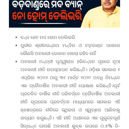
ବନ୍ଦ ହେବ ମଦ ହୋମ ଡେଲିଭରି
ପୁରୀର ଶ୍ରୀଜଗନ୍ନାଥ ମନ୍ଦିର ଓ ବଡ଼ଦାଣ୍ଡ ପାଖରେ
କୌଣସି ଅବକାରୀ ଦୋକାନ ଖୋଲା ରହିବ ନାହିଁ
ଅବକାରୀ ମନ୍ତ୍ରୀ ପୃଥ୍ୱୀରାଜ ହରିଚନ୍ଦନ ଗୃହରେ ନୂଆ
ଅବକାରୀ ନୀତି ଉପସ୍ଥାପନ କରିଛନ୍ତି। ଓଡ଼ିଶା ସରକାର ୧
ଏପ୍ରିଲ ୨୦୨୬ ଠାରୁ ୩୧ ମାର୍ଚ୍ଚ ୨୦୨୯ ଅବଧି ନିମନ୍ତେ
ଏକ ତ୍ରୈବାର୍ଷିକ ଅବକାରୀ ନୀତି ଘୋଷଣା କରିଛନ୍ତି।ପୂର୍ବ
ପ୍ରଚଳିତ ବାର୍ଷିକ ନୀତି ପରିବର୍ତ୍ତେ ତ୍ରୈବାର୍ଷିକ ଅବକାରୀ
ନୀତି ରୂପରେଖ ପ୍ରବର୍ତ୍ତନ ମାଧ୍ୟମରେ ସରକାର ଏହି
କ୍ଷେତ୍ରରେ ନୀତିରେ ସ୍ଥିରତା ଓ ସ୍ୱଚ୍ଛତା ଆଣିବାକୁ
ଉଦ୍ୟମ କରୁଛନ୍ତି। ଏହି ନୀତି ଅଧୀନରେ ଏକ ଗୁରୁତ୍ବପୂର୍ଣ
ସିଦ୍ଧାନ୍ତ ହେଉଛି ଅବକାରୀ ଶୁଳ୍କ ଉପରେ ୦.୫% ଡି-