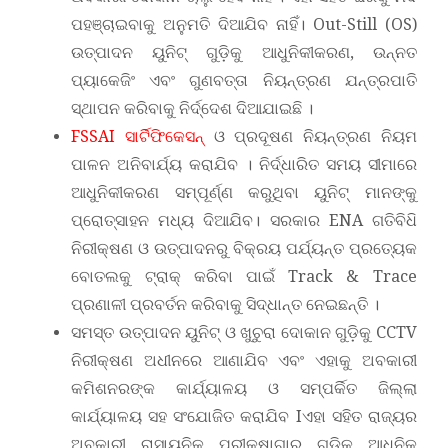
ପହ‌ଞ୍ଚାଇବାକୁ ଅନୁମତି ଦିଆଯିବ ନାହିଁ। Out-Still (OS)
ଉତ୍ପାଦନ ୟୁନିଟ୍ ଗୁଡ଼ିକୁ ଆଧୁନିକୀକରଣ, ଉନ୍ନ‌ତ
ପ୍ୟାକେଜିଂ ଏବଂ ଗୁଣବତ୍ତା ନିୟନ୍ତ୍ରଣ ଯନ୍ତ୍ରପାତି
ସ୍ଥାପନ କରିବାକୁ ନିର୍ଦ୍ଦେଶ ଦିଆଯାଇଛି ।
FSSAI ସାର୍ଟିଫିକେସନ୍
ଓ ପ୍ରଦୂଷଣ ନିୟନ୍ତ୍ରଣ ନିୟମ
ପାଳନ ଅନିବାର୍ଯ୍ୟ କରାଯିବ । ନିର୍ଦ୍ଧାରିତ ସମୟ ସୀମାରେ
ଆଧୁନିକୀକରଣ ସମ୍ପୂର୍ଣ୍ଣ କରୁଥିବା ୟୁନିଟ୍ ମାନଙ୍କୁ
ପ୍ରୋତ୍ସାହନ ମଧ୍ୟ ଦିଆଯିବ। ସରକାର ENA ଗତିବିଧ‌ି
ନିରୀକ୍ଷଣ ଓ ଉତ୍ପାଦନରୁ ବିକ୍ରୟ ପର୍ଯ୍ୟନ୍ତ ପ୍ରତ୍ୟେକ
ବୋତଲକୁ ଟ୍ରାକ୍ କରିବା ପାଇଁ Track & Trace
ପ୍ରଣାଳୀ ପ୍ରବର୍ତନ କରିବାକୁ ସିଦ୍ଧାନ୍ତ ନେଇଛନ୍ତି ।
ସମସ୍ତ ଉତ୍ପାଦନ ୟୁନିଟ୍ ଓ ଖୁଚୁରା ଦୋକାନ ଗୁଡ଼ିକୁ CCTV
ନିରୀକ୍ଷଣ ଅଧୀନରେ ଆଣାଯିବ ଏବଂ ଏହାକୁ ଅବକାରୀ
କମିଶନରଙ୍କ କାର୍ଯ୍ୟାଳୟ ଓ ସମ୍ପର୍କିତ ଜିଲ୍ଲା
କାର୍ଯ୍ୟାଳୟ ସହ ସଂଯୋଜିତ କରାଯିବ Iଏହା ସହିତ ରାଜ୍ୟର
ଅବକାରୀ ରାସାୟନିକ ପରୀକ୍ଷାଗାର ଗୁଡ଼ିକୁ ଆଧୁନିକ