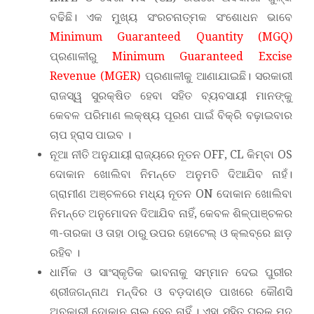
ବଢିଛି। ଏକ ମୁଖ୍ୟ ସଂରଚନାତ୍ମକ ସଂଶୋଧନ ଭାବେ
Minimum Guaranteed Quantity (MGQ)
ପ୍ରଣାଳୀରୁ
Minimum Guaranteed Excise
Revenue (MGER)
ପ୍ରଣାଳୀକୁ ଆଣାଯାଇଛି। ସରକାରୀ
ରାଜସ୍ୱ ସୁରକ୍ଷିତ ହେବା ସହିତ ବ୍ୟବସାୟୀ ମାନଙ୍କୁ
କେବଳ ପରିମାଣ ଲକ୍ଷ୍ୟ ପୂରଣ ପାଇଁ ବିକ୍ରି ବଢ଼ାଇବାର
ଚାପ ହ୍ରାସ ପାଇବ ।
ନୂଆ ନୀତି ଅନୁଯାୟୀ ରାଜ୍ୟରେ ନୂତନ OFF, CL କିମ୍ବା OS
ଦୋକାନ ଖୋଲିବା ନିମନ୍ତେ ଅନୁମତି ଦିଆଯିବ ନାହଁ।
ଗ୍ରାମୀଣ ଅଞ୍ଚଳରେ ମଧ୍ୟ ନୂତନ ON ଦୋକାନ ଖୋଲିବା
ନିମନ୍ତେ ଅନୁମୋଦନ ଦିଆଯିବ ନାହିଁ, କେବଳ ଶିଳ୍ପାଞ୍ଚଳର
୩-ତାରକା ଓ ତାହା ଠାରୁ ଉପର ହୋଟେଲ୍‌ ଓ କ୍ଲବ୍‌ରେ ଛାଡ଼
ରହିବ ।
ଧାର୍ମିକ ଓ ସାଂସ୍କୃତିକ ଭାବନାକୁ ସମ୍ମାନ ଦେଇ ପୁରୀର
ଶ୍ରୀଜଗନ୍ନାଥ ମନ୍ଦିର ଓ ବଡ଼ଦାଣ୍ଡ ପାଖରେ କୌଣସି
ଅବକାରୀ ଦୋକାନ ଚାଲୁ ହେବ ନାହିଁ । ଏହା ସହିତ ଘରକୁ ମଦ