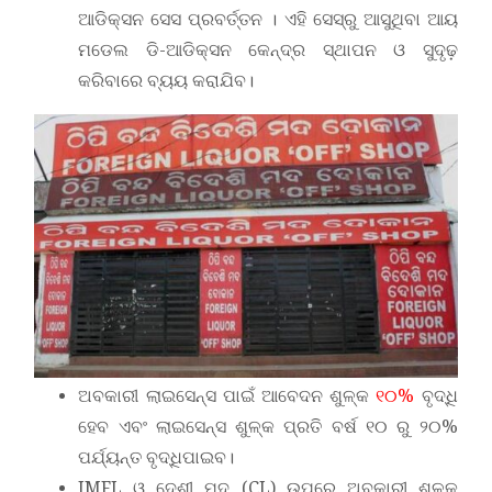
ଆଡିକ୍ସନ ସେସ ପ୍ରବର୍ତ୍ତନ । ଏହି ସେସ୍‌ରୁ ଆସୁଥିବା ଆୟ
ମଡେଲ ଡି-ଆଡିକ୍ସନ କେନ୍ଦ୍ର ସ୍ଥାପନ ଓ ସୁଦୃଢ଼
କରିବାରେ ବ୍ୟୟ କରାଯିବ।
ଅବକାରୀ ଲାଇସେନ୍ସ ପାଇଁ ଆବେଦନ ଶୁଳ୍କ
୧୦%
ବୃଦ୍ଧି
ହେବ ଏବଂ ଲାଇସେନ୍ସ ଶୁଳ୍କ ପ୍ରତି ବର୍ଷ ୧୦ ରୁ ୨୦%
ପର୍ଯ୍ୟନ୍ତ ବୃଦ୍ଧିପାଇବ।
IMFL ଓ ଦେଶୀ ମଦ (CL) ଉପରେ ଅବକାରୀ ଶୁଳ୍କ