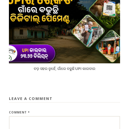
ବଡ଼ ସହର ନୁହେଁ, ଗାଁରେ ବଢୁଛି UPI କାରବାର
LEAVE A COMMENT
COMMENT
*