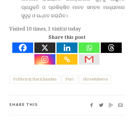
ପ୍ରଯୁକ୍ତି ଓ ପ୍ରଶିକ୍ଷିତ ମାନବ ସମ୍ବଳ ମାଧ୍ୟମରେ
ସୁଦୃଢ଼ ଓ ଉନ୍ନ‌ତ କରାଯିବ।
Visited 10 times, 1 visit(s) today
Share this post
Prithviraj Harichandan
Puri
ShreeKshetra
SHARE THIS