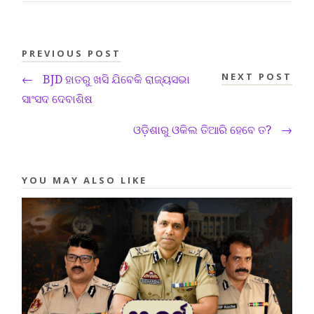
PREVIOUS POST
NEXT POST
←
BJD ହାତରୁ ଖସି ଯିବେକି ରାଜ୍ୟସଭା
ସାଂସଦ ଦେବାଶିଷ
ଓଡ଼ିଶାରୁ ଓକିଲ ତିଆରି ହେବେ ତ?
→
YOU MAY ALSO LIKE