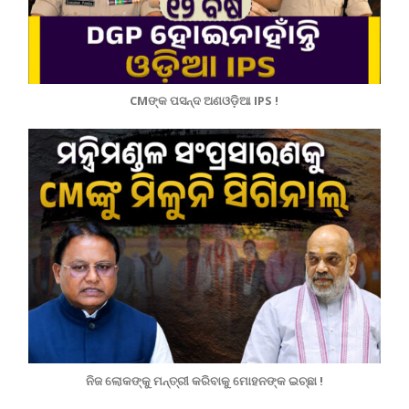
CMଙ୍କ ପସନ୍ଦ ଅଣଓଡ଼ିଆ IPS !
ନିଜ ଲୋକଙ୍କୁ ମନ୍ତ୍ରୀ କରିବାକୁ ମୋହନଙ୍କ ଇଚ୍ଛା !