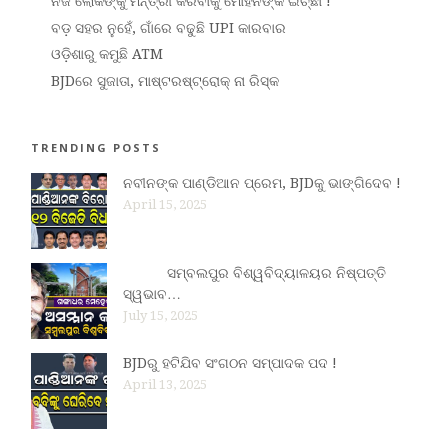
ନିଜ ଲୋକଙ୍କୁ ମନ୍ତ୍ରୀ କରିବାକୁ ମୋହନଙ୍କ ଇଚ୍ଛା !
ବଡ଼ ସହର ନୁହେଁ, ଗାଁରେ ବଢୁଛି UPI କାରବାର
ଓଡ଼ିଶାରୁ କମୁଛି ATM
BJDରେ ସୁଜାତା, ମାଷ୍ଟରଷ୍ଟ୍ରୋକ୍ ନା ରିସ୍କ
TRENDING POSTS
ନବୀନଙ୍କ ପାଣ୍ଡିଆନ ପ୍ରେମ, BJDକୁ ଭାଙ୍ଗିଦେବ !
April 15, 2025
ସମ୍ବଲପୁର ବିଶ୍ୱବିଦ୍ୟାଳୟର ନିଷ୍ପତ୍ତି
ସ୍ୱଭାବ…
July 15, 2025
BJDରୁ ହଟିଯିବ ସଂଗଠନ ସମ୍ପାଦକ ପଦ !
April 13, 2025