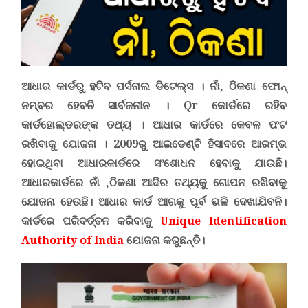
ଆଧାର କାର୍ଡରୁ ହଟିବ ପର୍ସନାଲ ଡିଟେଲ୍ସ ।
ନାଁ, ଠିକଣା ଫୋନ୍
ନମ୍ବର ହେବନି ସାର୍ବଜନୀନ ।
Qr
କୋର୍ଡରେ ରହିବ
କାର୍ଡହୋଲ୍ଡରଙ୍କ ତଥ୍ୟ ।
ଆଧାର କାର୍ଡରେ କେବଳ
ଫଟ
ରଖିବାକୁ ଯୋଜନା ।
2009ରୁ ଆଇଡେଣ୍ଟି ହିସାବରେ ଆରମ୍ଭ
ହୋଇଥିବା ଆଧାରକାର୍ଡରେ ସଂଶୋଧନ ହେବାକୁ ଯାଉଛି।
ଆଧାରକାର୍ଡରେ ନାଁ ,ଠିକଣା ଆଦିର ତଥ୍ୟକୁ ଗୋପନ ରଖିବାକୁ
ଯୋଜନା ହେଉଛି। ଆଧାର କାର୍ଡ ଆଗକୁ ପୂର୍ବ ଭଳି ଦେଖାଯିବନି।
କାର୍ଡରେ ପରିବର୍ତ୍ତନ କରିବାକୁ
Unique Identification
Authority of India
ଯୋଜନା କରୁଛନ୍ତି।