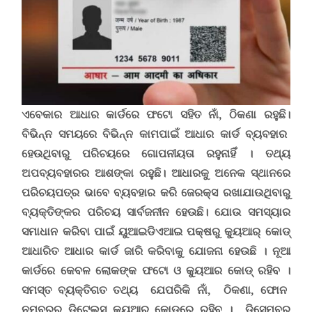
ଏବେକାର ଆଧାର କାର୍ଡରେ ଫଟୋ ସହିତ ନାଁ, ଠିକଣା ରହୁଛି
।
ବିଭିନ୍ନ ସମୟରେ ବିଭିନ୍ନ କାମପାଇଁ ଆଧାର କାର୍ଡ ବ୍ୟବହାର
ହେଉଥିବାରୁ ପରିଚୟରେ ଗୋପନୀୟତା ରହୁନାହିଁ । ତଥ୍ୟ
ଅପବ୍ୟବହାରର ଆଶଙ୍କା ରହୁଛି। ଆଧାରକୁ ଅନେକ ସ୍ଥାନରେ
ପରିଚୟପତ୍ର ଭାବେ ବ୍ୟବହାର କରି ଜେରକ୍ସ ରଖାଯାଉଥିବାରୁ
ବ୍ୟକ୍ତିଙ୍କର ପରିଚୟ ସାର୍ବଜନୀନ ହେଉଛି। ଯୋଉ ସମସ୍ୟାର
ସମାଧାନ କରିବା ପାଇଁ ୟୁଆଇଡିଏଆଇ ପକ୍ଷରୁ କ୍ୟୁଆର୍ କୋଡ୍
ଆଧାରିତ ଆଧାର କାର୍ଡ ଜାରି କରିବାକୁ ଯୋଜନା ହେଉଛି
।
ନୂଆ
କାର୍ଡରେ କେବଳ ଲୋକଙ୍କ ଫଟୋ ଓ କ୍ୟୁଆର କୋଡ୍ ରହିବ
।
ସମସ୍ତ ବ୍ୟକ୍ତିଗତ ତଥ୍ୟ ଯେପରିକି ନାଁ, ଠିକଣା
,
ଫୋନ
ନମ୍ବରର ଡିଟେଲ୍ସ କ୍ୟୁଆର୍ କୋଡ୍‌ରେ ରହିବ
।
ଡିସେମ୍ବର