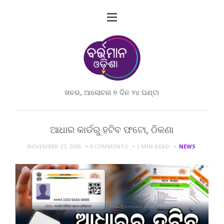
ଖବର, ଆଲୋଚନା ୭ ଦିନ ୨୪ ଘଣ୍ଟା
ଆଧାର କାର୍ଡରୁ ହଟିବ ଫଟୋ, ଠିକଣା
NOVEMBER 27, 2025
0 COMMENTS
1 MIN
READ
NEWS