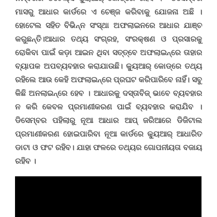
ମାସରୁ ଆଧାର କାର୍ଡରେ ଏ ଚେଞ୍ଜ କରିବାକୁ ଯୋଜନା ଅଛି ।
ହୋଟେଲ
ସହିତ ବିଭିନ୍ନ ସଂସ୍ଥା
ଅଫଲାଇନରେ ଆଧାର ଯାଞ୍ଚ
କରୁଛନ୍ତି।
ଆଧାର ତଥ୍ୟ ସଂଗ୍ରହ
,
ସଂରକ୍ଷଣ ଓ ପ୍ରସାରକୁ
ରୋକିବା
ପାଇଁ କଡ଼ା ଆଇନ ଥିବା ସତ୍ତ୍ବେ ଅଫଲାଇନ୍‌ରେ ତାହାର
ବ୍ୟାପକ ଅପବ୍ୟବହାର କରାଯାଉଛି। କ୍ୟୁଆର୍ କୋଡ୍‌ରେ ତଥ୍ୟ
ରହିଲେ ଆଉ କେହି ଅଫଲାଇନ୍‌ରେ ପ୍ରଘଟ କରିପାରିବେ ନାହିଁ। ସବୁ
କିଛି ଅନଲାଇନ୍‌ରେ ହେବ
।
ଆଧାରକୁ ଦସ୍ତାବିଜ୍ ଭାବେ ବ୍ୟବହାର
ନ କରି କେବଳ ପ୍ରମାଣୀକରଣ ପାଇଁ ବ୍ୟବହାର କରାଯିବ ।
ଡିସେମ୍ବର ପହିଲାରୁ ନୂଆ ଆଧାର ଆପ୍ ଜରିଆରେ ଡିଜିଟାଲ
ପ୍ରମାଣୀକରଣ ହୋଇପାରିବା ନୂଆ କାର୍ଡରେ କ୍ୟୁଆର୍ ଆଧାରିତ
ଡାଟା ଓ ଫଟ ରହିବ।
ଯାହା ଫଳରେ ତଥ୍ୟର ଗୋପନୀୟତା ବଜାୟ
ରହିବ ।