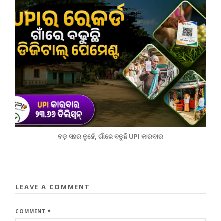
ବଡ଼ ସହର ନୁହେଁ, ଗାଁରେ ବଢୁଛି UPI କାରବାର
LEAVE A COMMENT
COMMENT
*