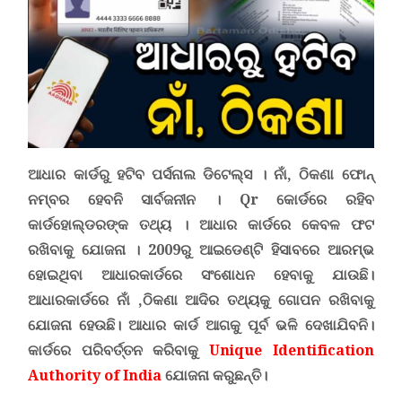
ଆଧାର କାର୍ଡରୁ ହଟିବ ପର୍ସନାଲ ଡିଟେଲ୍ସ ।
ନାଁ, ଠିକଣା ଫୋନ୍
ନମ୍ବର ହେବନି ସାର୍ବଜନୀନ ।
Qr
କୋର୍ଡରେ ରହିବ
କାର୍ଡହୋଲ୍ଡରଙ୍କ ତଥ୍ୟ ।
ଆଧାର କାର୍ଡରେ କେବଳ
ଫଟ
ରଖିବାକୁ ଯୋଜନା ।
2009ରୁ ଆଇଡେଣ୍ଟି ହିସାବରେ ଆରମ୍ଭ
ହୋଇଥିବା ଆଧାରକାର୍ଡରେ ସଂଶୋଧନ ହେବାକୁ ଯାଉଛି।
ଆଧାରକାର୍ଡରେ ନାଁ ,ଠିକଣା ଆଦିର ତଥ୍ୟକୁ ଗୋପନ ରଖିବାକୁ
ଯୋଜନା ହେଉଛି। ଆଧାର କାର୍ଡ ଆଗକୁ ପୂର୍ବ ଭଳି ଦେଖାଯିବନି।
କାର୍ଡରେ ପରିବର୍ତ୍ତନ କରିବାକୁ
Unique Identification
Authority of India
ଯୋଜନା କରୁଛନ୍ତି।