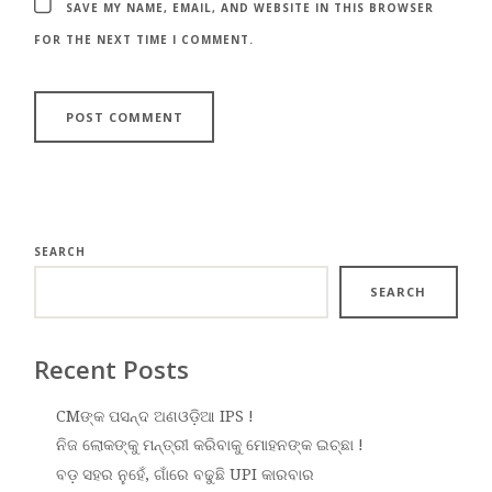
SAVE MY NAME, EMAIL, AND WEBSITE IN THIS BROWSER
FOR THE NEXT TIME I COMMENT.
SEARCH
SEARCH
Recent Posts
CMଙ୍କ ପସନ୍ଦ ଅଣଓଡ଼ିଆ IPS !
ନିଜ ଲୋକଙ୍କୁ ମନ୍ତ୍ରୀ କରିବାକୁ ମୋହନଙ୍କ ଇଚ୍ଛା !
ବଡ଼ ସହର ନୁହେଁ, ଗାଁରେ ବଢୁଛି UPI କାରବାର