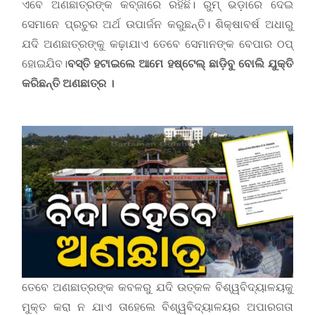
ଏବେ ଅଣଛାତ୍ରଙ୍କ କବ୍‌ଜାରେ ରହିଛି। ରୁମ୍‌ ଭଡ଼ାରେ ଦେଇ
ସେମାନେ ପ୍ରଚୁର ଅର୍ଥ ଉପାର୍ଜନ କରୁଛନ୍ତି। ଶିକ୍ଷାବର୍ଷ ଅଧାରୁ
ଯଦି ଅଣଛାତ୍ରଙ୍କୁ କଢ଼ାଯାଏ ତେବେ ସେମାନଙ୍କ ବେପାର ଠପ୍‌
ହୋଇଯିବ।
ବସ୍ତି
ହଟାଇଲେ
ଆମେ
ହଷ୍ଟେଲ୍‌
ଛାଡ଼ିବ
ୁ ବୋଲି ଯୁକ୍ତି
କରିଛନ୍ତି ଅଣଛାତ୍ର ।
ତେବେ ଅଣଛାତ୍ରଙ୍କ କବଳରୁ ଯଦି ଉତ୍କଳ ବିଶ୍ୱବିଦ୍ୟାଳୟକୁ
ମୁକ୍ତ କରା ନ ଯାଏ ତାହେଲେ ବିଶ୍ୱବିଦ୍ୟାଳୟର ଅପାରଗତା