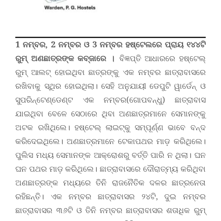
1 ନମ୍ବର, 2 ନମ୍ବର ଓ 3 ନମ୍ବର ହଷ୍ଟେଲରେ ପ୍ରାୟ ୧୪୪ଟି
ରୁମ୍‌ ଅଣଛାତ୍ରଙ୍କ କବ୍‌ଜାରେ
।
ବିଜ୍ଞପ୍ତି ଆଧାରରେ ହଷ୍ଟେଲ୍‌
ରୁମ୍‌ ଆଲଟ୍‌ ହୋଇଥିବା ଛାତ୍ରଙ୍କୁ ଏକ ନମ୍ବର ଛାତ୍ରାବାସରେ
ରଖିବାକୁ ସ୍ଥିର ହୋଇଥିଲା। ସେହି ଅନୁଯାୟୀ ଡେପୁଟି ୱାର୍ଡେନ୍‌ ଓ
ସୁପରିନ୍‌ଟେଣ୍ଡେଣ୍ଟ ଏକ ନମ୍ବର(ଗୋପବନ୍ଧୁ) ଛାତ୍ରାବାସ
ଯାଇଥିବା ବେଳେ ସେଠାରେ ଥିବା ଅଣଛାତ୍ରମାନେ ସେମାନଙ୍କୁ
ଅଟକ ରଖିଥିଲେ। ହ‌ଷ୍ଟେଲ୍‌ ଲାଇଟ୍‌କୁ ସମ୍ପୂର୍ଣ୍ଣ ଭାବେ ବନ୍ଦ
କରିଦେଇଥିଲେ। ଅଣଛାତ୍ରମାନେ ଟେକାପଥର ମାଡ଼ କରିଥିଲେ।
ପୁଲିସ ମଧ୍ୟ ସେମାନଙ୍କ ଆକ୍ରୋଶରୁ ବର୍ତ୍ତି ପାରି ନ ଥିଲା। ଘନ
ଘନ ପଥର ମାଡ଼ କରିଥିଲେ। ଛାତ୍ରାବାସରେ ଦୌରାତ୍ମ୍ୟ କରିଥିବା
ଅଣଛାତ୍ରଙ୍କ ମଧ୍ୟରେ ତିନି ରାଜନୈତିକ ଦଳର ଛାତ୍ରନେତା
ରହିଛନ୍ତି। ଏକ ନମ୍ବର ଛାତ୍ରାବାସର ୨୪ଟି, ଦୁଇ ନମ୍ବର
ଛାତ୍ରାବାସର ୩୬ଟି ଓ ତିନି ନମ୍ବର ଛାତ୍ରାବାସର ଶତାଧିକ ରୁମ୍‌