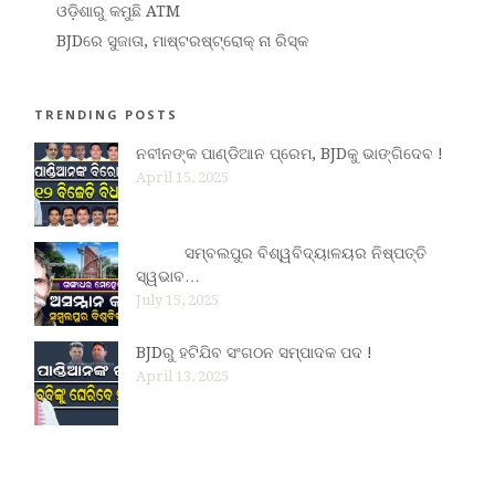
ଓଡ଼ିଶାରୁ କମୁଛି ATM
BJDରେ ସୁଜାତା, ମାଷ୍ଟରଷ୍ଟ୍ରୋକ୍ ନା ରିସ୍କ
TRENDING POSTS
ନବୀନଙ୍କ ପାଣ୍ଡିଆନ ପ୍ରେମ, BJDକୁ ଭାଙ୍ଗିଦେବ !
April 15, 2025
ସମ୍ବଲପୁର ବିଶ୍ୱବିଦ୍ୟାଳୟର ନିଷ୍ପତ୍ତି
ସ୍ୱଭାବ…
July 15, 2025
BJDରୁ ହଟିଯିବ ସଂଗଠନ ସମ୍ପାଦକ ପଦ !
April 13, 2025