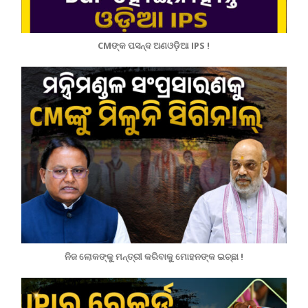
CMଙ୍କ ପସନ୍ଦ ଅଣଓଡ଼ିଆ IPS !
ନିଜ ଲୋକଙ୍କୁ ମନ୍ତ୍ରୀ କରିବାକୁ ମୋହନଙ୍କ ଇଚ୍ଛା !