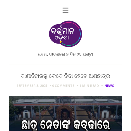
ଖବର, ଆଲୋଚନା ୭ ଦିନ ୨୪ ଘଣ୍ଟା
ବାଣୀବିହାରରୁ କେବେ ବିଦା ହେବେ ଅଣଛାତ୍ର
SEPTEMBER 3, 2025
0 COMMENTS
1 MIN
READ
NEWS