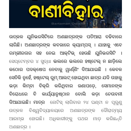
ଉତ୍କଳ ୟୁନିଭରସିଟିରେ ଅଣଛାତ୍ରଙ୍କ ପତିଆରା ବଢିବାରେ
ଲାଗିଛି। ଅଣଛାତ୍ରଙ୍କ କବଜାରେ କ୍ୟାମ୍ପସ୍ । ଯାହାକୁ ଏବେ
ଗମ୍ଭୀରତାର ସହ ନେଇ ଆକ୍ଟିଭ୍ ହେଉଛି ୟୁନିଭରସିଟି ।
ସେପ୍ଟେମ୍ବର ୪ ସୁଦ୍ଧା
ଭଲରେ ଭଲରେ ହଷ୍ଟେଲ୍‌ ନ ଛାଡ଼ିଲେ
କଠୋର ପଦକ୍ଷେପ ନେବାକୁ ୱାର୍ଣ୍ଣିଂ ଦିଆଯାଇଛି । କେବଳ
ସେତିକି ନୁହେଁ
,
ହଷ୍ଟେଲ୍‌ ରୁମ୍‌ ଆଲଟ୍‌ ହୋଇଥିବା ଛାତ୍ର ଯଦି ତାହାକୁ
ଭଡ଼ା କିମ୍ବା ବିକ୍ରି କରିଥିବାର ଜଣାପଡ଼େ
,
ସେମାନଙ୍କ
ବିରୋଧରେ ବି କାର୍ଯ୍ୟାନୁଷ୍ଠାନ ବୋଲି କଡ଼ା ଚେତାବନୀ
ଦିଆଯାଇଛି।
ମାତ୍ର
ନୋଟିସ୍‌ ଲାଗିବାର ୨୪ ଘଣ୍ଟା ନ ପୂରୁଣୁ
ଉତ୍କଳ ବିଶ୍ୱବିଦ୍ୟାଳୟରେ ଅଣଛାତ୍ରଙ୍କ ଦୌରାତ୍ମ୍ୟ
ଆରମ୍ଭ ହୋଇଛି। ଅଧିକାରୀଙ୍କୁ ପଥର ମାଡ଼ କରିଛନ୍ତି
ଅଣଛାତ୍ର ।