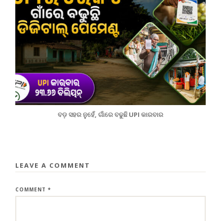
ବଡ଼ ସହର ନୁହେଁ, ଗାଁରେ ବଢୁଛି UPI କାରବାର
LEAVE A COMMENT
COMMENT
*