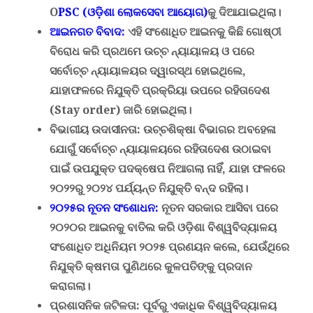
O
PSC (
ଓଡ଼ିଶା ଲୋକସେବା ଆୟୋଗ)
କୁ ଦିଆଯାଇଥିଲା।
ଆଇନଗତ ବିବାଦ
:
ଏହି ସଂଶୋଧିତ ଆଇନକୁ କିଛି ଗୋଷ୍ଠୀ
ବିରୋଧ କରି ପ୍ରଥମେ ଉଚ୍ଚ ନ୍ୟାୟାଳୟ ଓ ପରେ
ସର୍ବୋଚ୍ଚ ନ୍ୟାୟାଳୟର ଦ୍ୱାରସ୍ଥ ହୋଇଥିଲେ
,
ଯାହାଫଳରେ ନିଯୁକ୍ତି ପ୍ରକ୍ରିୟା ଉପରେ ରହିତାଦେଶ
(
Stay order)
ଜାରି ହୋଇଥିଲା।
ବିଭାଗୀୟ ଉଦାସୀନତା
:
ଉଚ୍ଚଶିକ୍ଷା ବିଭାଗର ଅବହେଳା
ଯୋଗୁଁ ସର୍ବୋଚ୍ଚ ନ୍ୟାୟାଳୟରେ ରହିତାଦେଶ ଉଠାଇବା
ପାଇଁ ଉପଯୁକ୍ତ ପଦକ୍ଷେପ ନିଆଗଲା ନାହିଁ
,
ଯାହା ଫଳରେ
୨୦୨୨ରୁ ୨୦୨୪ ପର୍ଯ୍ୟନ୍ତ ନିଯୁକ୍ତି ବନ୍ଦ ରହିଲା।
୨୦୨୫ର ନୂତନ ସଂଶୋଧନ
:
ନୂତନ ସରକାର ଆସିବା ପରେ
୨୦୨୦ର ଆଇନକୁ ବାତିଲ କରି
ଓଡ଼ିଶା ବିଶ୍ୱବିଦ୍ୟାଳୟ
ସଂଶୋଧିତ ଅଧିନିୟମ ୨୦୨୫
ପ୍ରଣୟନ କଲେ
,
ଯେଉଁଥିରେ
ନିଯୁକ୍ତି କ୍ଷମତା ପୁଣିଥରେ କୁଳପତିଙ୍କୁ ପ୍ରଦାନ
କରାଗଲା।
ପ୍ରଶାସନିକ ଜଟିଳତା
:
ପୂର୍ବରୁ ଏକାଧିକ ବିଶ୍ୱବିଦ୍ୟାଳୟ