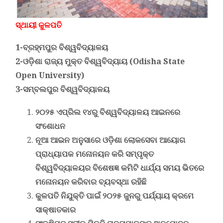
ସ୍ଥାୟୀ କୁଳପତି
1-ବ୍ରହ୍ମପୁର ବିଶ୍ୱବିଦ୍ୟାଳୟ
2-ଓଡ଼ିଶା ରାଜ୍ୟ ମୁକ୍ତ ବିଶ୍ୱବିଦ୍ୟାୟ
(Odisha State
Open University)
3-ସମ୍ବଲପୁର ବିଶ୍ୱବିଦ୍ୟାଳୟ
୨୦୨୫ ଏପ୍ରିଲ ୧୪ରୁ ବିଶ୍ୱବିଦ୍ୟାଳୟ ଆଇନରେ
ସଂଶୋଧନ
ନୂଆ ଆଇନ ଅନୁସାରେ ଓଡ଼ିଶା ଲୋକସେବା ଆୟୋଗ
ପ୍ରାଧ୍ୟାପକ ମନୋନୟନ କରି ସମ୍ପୃକ୍ତ
ବିଶ୍ୱବିଦ୍ୟାଳୟର ବିଶେଷଜ୍ଞ କମିଟି ଧାର୍ଯ୍ୟ ସମୟ ଭିତରେ
ମନୋନୟନ କରିବାର ବ୍ୟବସ୍ଥା ରହିଛି
କୁଳପତି ନିଯୁକ୍ତି ପାଇଁ ୨୦୨୫ ଜୁନରୁ ପର୍ଯ୍ୟାୟ କ୍ରମେ
ସାକ୍ଷାତକାର