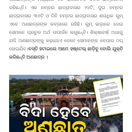
ରହିଛନ୍ତି। ଏକ ନମ୍ବର ଛାତ୍ରାବାସର ୨୪ଟି, ଦୁଇ ନମ୍ବର
ଛାତ୍ରାବାସର ୩୬ଟି ଓ ତିନି ନମ୍ବର ଛାତ୍ରାବାସର ଶତାଧିକ ରୁମ୍‌
ଏବେ ଅଣଛାତ୍ରଙ୍କ କବ୍‌ଜାରେ ରହିଛି। ରୁମ୍‌ ଭଡ଼ାରେ ଦେଇ
ସେମାନେ ପ୍ରଚୁର ଅର୍ଥ ଉପାର୍ଜନ କରୁଛନ୍ତି। ଶିକ୍ଷାବର୍ଷ ଅଧାରୁ
ଯଦି ଅଣଛାତ୍ରଙ୍କୁ କଢ଼ାଯାଏ ତେବେ ସେମାନଙ୍କ ବେପାର ଠପ୍‌
ହୋଇଯିବ।
ବସ୍ତି
ହଟାଇଲେ
ଆମେ
ହଷ୍ଟେଲ୍‌
ଛାଡ଼ିବ
ୁ ବୋଲି ଯୁକ୍ତି
କରିଛନ୍ତି ଅଣଛାତ୍ର ।