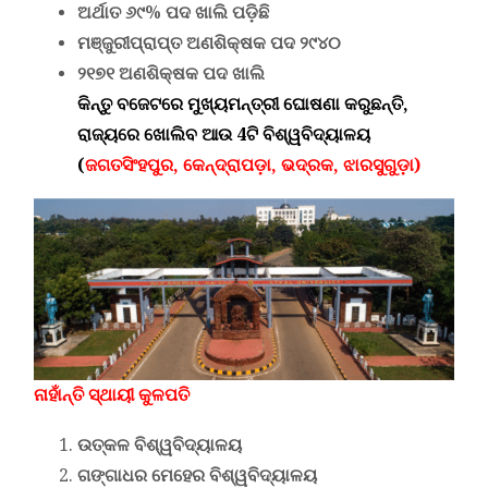
ଅର୍ଥାତ ୬୯% ପଦ ଖାଲି ପଡ଼ିଛି
ମଞ୍ଜୁରୀପ୍ରାପ୍ତ ଅଣଶିକ୍ଷକ ପଦ ୨୯୪୦
୨୧୭୧ ଅଣଶିକ୍ଷକ ପଦ ଖାଲି
କିନ୍ତୁ ବଜେଟରେ ମୁଖ୍ୟମନ୍ତ୍ରୀ ଘୋଷଣା କରୁଛନ୍ତି,
ରାଜ୍ୟରେ ଖୋଲିବ ଆଉ 4ଟି ବିଶ୍ୱବିଦ୍ୟାଳୟ
(
ଜଗତସିଂହପୁର, କେନ୍ଦ୍ରାପଡ଼ା, ଭଦ୍ରକ, ଝାରସୁଗୁଡ଼ା)
ନାହାଁନ୍ତି ସ୍ଥାୟୀ କୁଳପତି
ଉତ୍କଳ ବିଶ୍ୱବିଦ୍ୟାଳୟ
ଗଙ୍ଗାଧର ମେହେର ବିଶ୍ୱବିଦ୍ୟାଳୟ