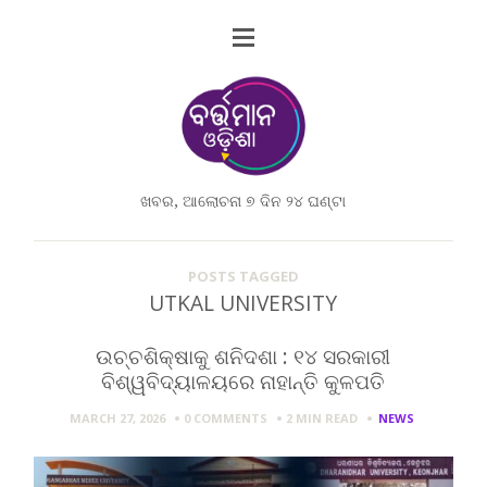
ଖବର, ଆଲୋଚନା ୭ ଦିନ ୨୪ ଘଣ୍ଟା
POSTS TAGGED
UTKAL UNIVERSITY
ଉଚ୍ଚଶିକ୍ଷାକୁ ଶନିଦଶା : ୧୪ ସରକାରୀ
ବିଶ୍ୱବିଦ୍ୟାଳୟରେ ନାହାନ୍ତି କୁଳପତି
MARCH 27, 2026
0 COMMENTS
2 MIN
READ
NEWS