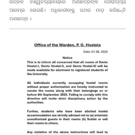
ଉତ୍କଳ ବିଶ୍ୱବିଦ୍ୟାଳୟରେ ଅଣଛାତ୍ରଙ୍କ ଦୌରାତ୍ମ୍ୟ
ଆରମ୍ଭ ହୋଇଛି। ଅଧିକାରୀଙ୍କୁ ପଥର ମାଡ଼ କରିଛନ୍ତି
ଅଣଛାତ୍ର ।