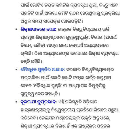
ପାଇଁ ଗୋଟିଏ ଚୟନ କମିଟି
ର ବ୍ୟବସ୍ଥା ଥିଲା
,
କିନ୍ତୁ ଏବେ
ପ୍ରତିଟି ପାଇଁ ଅଲଗା କମିଟି ଗଠନ ହେଉଥିବାରୁ ପ୍ରକ୍ରିୟା
ଅଧିକ ସମୟ ସାପେକ୍ଷ ହୋଇପଡ଼ିଛି।
ଶିକ୍ଷାଦାନରେ ବାଧା
:
ଉତ୍କଳ ବିଶ୍ୱବିଦ୍ୟାଳୟ ଭଳି
ପ୍ରମୁଖ ଶିକ୍ଷାନୁଷ୍ଠାନର ଗୁରୁତ୍ୱପୂର୍ଣ୍ଣ ବିଭାଗ (ପଦାର୍ଥ
ବିଜ୍ଞାନ
,
ଗଣିତ) ମାତ୍ର ଜଣେ ଲେଖାଏଁ ଅଧ୍ୟାପକରେ
ଚାଲିଛି। ଠିକା ଅଧ୍ୟାପକଙ୍କ ଭରସାରେ ଶିକ୍ଷା ବ୍ୟବସ୍ଥା
ବଞ୍ଚି ରହିଛି।
ବୌଦ୍ଧିକ ପୁଞ୍ଜିର ଅଭାବ
:
ସରକାର ବିଶ୍ୱବିଦ୍ୟାଳୟର
ଅଟ୍ଟାଳିକା ପାଇଁ କୋଟି କୋଟି ଟଙ୍କା ଖର୍ଚ୍ଚ କରୁଥିବା
ବେଳେ
‘
ବୌଦ୍ଧିକ ପୁଞ୍ଜି
‘
ବା ଅଧ୍ୟାପକ ନିଯୁକ୍ତିକୁ
ଗୁରୁତ୍ୱ ଦେଉନାହାନ୍ତି।
ଦୂରଗାମୀ କୁପ୍ରଭାବ
:
ଏହି ପରିସ୍ଥିତି ଓଡ଼ିଶାର
ଛାତ୍ରଛାତ୍ରୀଙ୍କୁ ବିଶ୍ୱସ୍ତରୀୟ ପ୍ରତିଯୋଗିତାରେ ପଛୁଆ
କରିଦେବ।
ନେଲସନ ମଣ୍ଡେଲାଙ୍କ
ଉକ୍ତି ଅନୁସାରେ
,
ଶିକ୍ଷା ବ୍ୟବସ୍ଥାର ବିନାଶ ହିଁ ଏକ ରାଷ୍ଟ୍ରର ପତନର