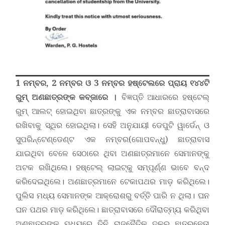
1 ନମ୍ବର, 2 ନମ୍ବର ଓ 3 ନମ୍ବର ହଷ୍ଟେଲରେ ପ୍ରାୟ ୧୪୪ଟି
ରୁମ୍‌ ଅଣଛାତ୍ରଙ୍କ କବ୍‌ଜାରେ
।
ବିଜ୍ଞପ୍ତି ଆଧାରରେ ହଷ୍ଟେଲ୍‌
ରୁମ୍‌ ଆଲଟ୍‌ ହୋଇଥିବା ଛାତ୍ରଙ୍କୁ ଏକ ନମ୍ବର ଛାତ୍ରାବାସରେ
ରଖିବାକୁ ସ୍ଥିର ହୋଇଥିଲା। ସେହି ଅନୁଯାୟୀ ଡେପୁଟି ୱାର୍ଡେନ୍‌ ଓ
ସୁପରିନ୍‌ଟେଣ୍ଡେଣ୍ଟ ଏକ ନମ୍ବର(ଗୋପବନ୍ଧୁ) ଛାତ୍ରାବାସ
ଯାଇଥିବା ବେଳେ ସେଠାରେ ଥିବା ଅଣଛାତ୍ରମାନେ ସେମାନଙ୍କୁ
ଅଟକ ରଖିଥିଲେ। ହ‌ଷ୍ଟେଲ୍‌ ଲାଇଟ୍‌କୁ ସମ୍ପୂର୍ଣ୍ଣ ଭାବେ ବନ୍ଦ
କରିଦେଇଥିଲେ। ଅଣଛାତ୍ରମାନେ ଟେକାପଥର ମାଡ଼ କରିଥିଲେ।
ପୁଲିସ ମଧ୍ୟ ସେମାନଙ୍କ ଆକ୍ରୋଶରୁ ବର୍ତ୍ତି ପାରି ନ ଥିଲା। ଘନ
ଘନ ପଥର ମାଡ଼ କରିଥିଲେ। ଛାତ୍ରାବାସରେ ଦୌରାତ୍ମ୍ୟ କରିଥିବା
ଅଣଛାତ୍ରଙ୍କ ମଧ୍ୟରେ ତିନି ରାଜନୈତିକ ଦଳର ଛାତ୍ରନେତା