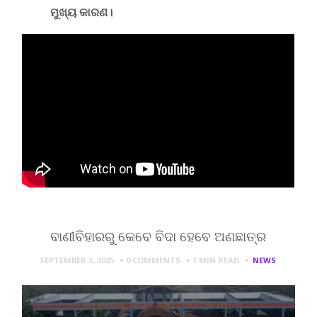
ମୁଖ୍ୟ କାରଣ।
ବାଣୀବିହାରରୁ କେବେ ବିଦା ହେବେ ଅଣଛାତ୍ର
SEPTEMBER 3, 2025
0 COMMENTS
1 MIN
READ
NEWS