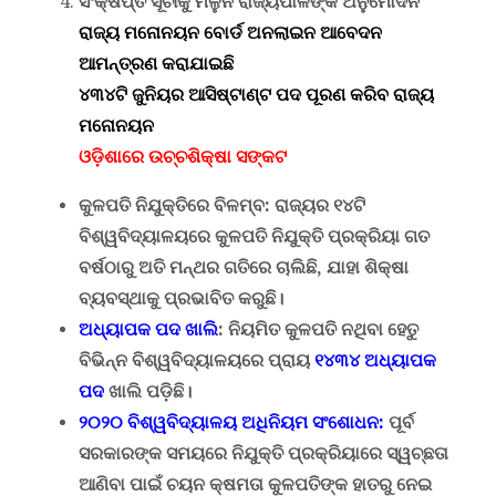
ସଂକ୍ଷିପ୍ତ ସୂଚୀକୁ ମିଳୁନି ରାଜ୍ୟପାଳଙ୍କ ଅନୁମୋଦନ
ରାଜ୍ୟ ମନୋନୟନ ବୋର୍ଡ ଅନଲାଇନ ଆବେଦନ
ଆମନ୍ତ୍ରଣ କରାଯାଇଛି
୪୩୪ଟି ଜୁନିୟର ଆସିଷ୍ଟାଣ୍ଟ ପଦ ପୂରଣ କରିବ ରାଜ୍ୟ
ମନୋନୟନ
ଓଡ଼ିଶାରେ ଉଚ୍ଚଶିକ୍ଷା ସଙ୍କଟ
କୁଳପତି ନିଯୁକ୍ତିରେ ବିଳମ୍ବ
:
ରାଜ୍ୟର ୧୪ଟି
ବିଶ୍ୱବିଦ୍ୟାଳୟରେ କୁଳପତି ନିଯୁକ୍ତି ପ୍ରକ୍ରିୟା ଗତ
ବର୍ଷଠାରୁ ଅତି ମନ୍ଥର ଗତିରେ ଚାଲିଛି
,
ଯାହା ଶିକ୍ଷା
ବ୍ୟବସ୍ଥାକୁ ପ୍ରଭାବିତ କରୁଛି।
ଅଧ୍ୟାପକ ପଦ ଖାଲି
:
ନିୟମିତ କୁଳପତି ନଥିବା ହେତୁ
ବିଭିନ୍ନ ବିଶ୍ୱବିଦ୍ୟାଳୟରେ ପ୍ରାୟ
୧୪୩୪
ଅଧ୍ୟାପକ
ପଦ
ଖାଲି ପଡ଼ିଛି।
୨୦୨୦ ବିଶ୍ୱବିଦ୍ୟାଳୟ ଅଧିନିୟମ ସଂଶୋଧନ
:
ପୂର୍ବ
ସରକାରଙ୍କ ସମୟରେ ନିଯୁକ୍ତି ପ୍ରକ୍ରିୟାରେ ସ୍ୱଚ୍ଛତା
ଆଣିବା ପାଇଁ ଚୟନ କ୍ଷମତା କୁଳପତିଙ୍କ ହାତରୁ ନେଇ