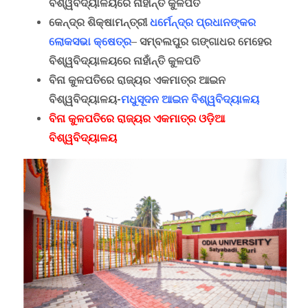
ବିଶ୍ୱବିଦ୍ୟାଳୟରେ ନାହାଁନ୍ତି କୁଳପତି
କେନ୍ଦ୍ର ଶିକ୍ଷାମନ୍ତ୍ରୀ
ଧର୍ମେନ୍ଦ୍ର ପ୍ରଧାନଙ୍କର
ଲୋକସଭା କ୍ଷେତ୍ର
– ସମ୍ବଲପୁର ଗଙ୍ଗାଧର ମେହେର
ବିଶ୍ୱବିଦ୍ୟାଳୟରେ ନାହାଁନ୍ତି କୁଳପତି
ବିନା କୁଳପତିରେ ରାଜ୍ୟର ଏକମାତ୍ର ଆଇନ
ବିଶ୍ୱବିଦ୍ୟାଳୟ-
ମଧୁସୂଦନ ଆଇନ ବିଶ୍ୱବିଦ୍ୟାଳୟ
ବିନା କୁଳପତିରେ ରାଜ୍ୟର ଏକମାତ୍ର ଓଡ଼ିଆ
ବିଶ୍ୱବିଦ୍ୟାଳୟ