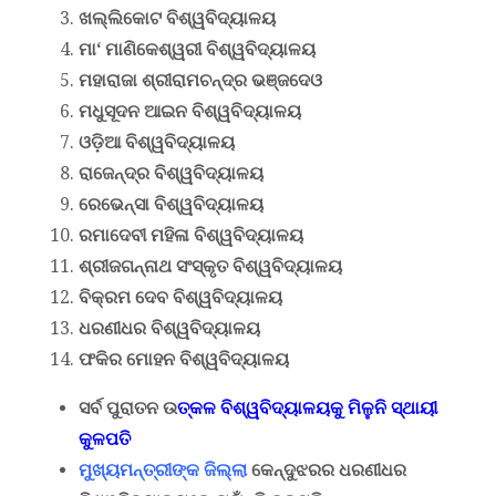
ଖଲ୍ଲିକୋଟ ବିଶ୍ୱବିଦ୍ୟାଳୟ
ମା
‘
ମାଣିକେଶ୍ୱରୀ ବିଶ୍ୱବିଦ୍ୟାଳୟ
ମହାରାଜା ଶ୍ରୀରାମଚନ୍ଦ୍ର ଭଞ୍ଜଦେଓ
ମଧୁସୂଦନ ଆଇନ ବିଶ୍ୱବିଦ୍ୟାଳୟ
ଓଡ଼ିଆ ବିଶ୍ୱବିଦ୍ୟାଳୟ
ରାଜେନ୍ଦ୍ର ବିଶ୍ୱବିଦ୍ୟାଳୟ
ରେଭେନ୍ସା ବିଶ୍ୱବିଦ୍ୟାଳୟ
ରମାଦେବୀ ମହିଳା ବିଶ୍ୱବିଦ୍ୟାଳୟ
ଶ୍ରୀଜଗନ୍ନାଥ ସଂସ୍କୃତ ବିଶ୍ୱବିଦ୍ୟାଳୟ
ବିକ୍ରମ ଦେବ ବିଶ୍ୱବିଦ୍ୟାଳୟ
ଧରଣୀଧର ବିଶ୍ୱବିଦ୍ୟାଳୟ
ଫକିର ମୋହନ ବିଶ୍ୱବିଦ୍ୟାଳୟ
ସର୍ବ ପୁରାତନ ଉ
ତ୍କଳ ବିଶ୍ୱବିଦ୍ୟାଳୟକୁ ମିଳୁନି ସ୍ଥାୟୀ
କୁଳପତି
ମୁଖ୍ୟମନ୍ତ୍ରୀଙ୍କ ଜିଲ୍ଲା
କେନ୍ଦୁଝରର ଧରଣୀଧର