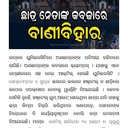
ଉତ୍କଳ ୟୁନିଭରସିଟିରେ ଅଣଛାତ୍ରଙ୍କ ପତିଆରା ବଢିବାରେ
ଲାଗିଛି। ଅଣଛାତ୍ରଙ୍କ କବଜାରେ କ୍ୟାମ୍ପସ୍ । ଯାହାକୁ ଏବେ
ଗମ୍ଭୀରତାର ସହ ନେଇ ଆକ୍ଟିଭ୍ ହେଉଛି ୟୁନିଭରସିଟି ।
ସେପ୍ଟେମ୍ବର ୪ ସୁଦ୍ଧା
ଭଲରେ ଭଲରେ ହଷ୍ଟେଲ୍‌ ନ ଛାଡ଼ିଲେ
କଠୋର ପଦକ୍ଷେପ ନେବାକୁ ୱାର୍ଣ୍ଣିଂ ଦିଆଯାଇଛି । କେବଳ
ସେତିକି ନୁହେଁ
,
ହଷ୍ଟେଲ୍‌ ରୁମ୍‌ ଆଲଟ୍‌ ହୋଇଥିବା ଛାତ୍ର ଯଦି ତାହାକୁ
ଭଡ଼ା କିମ୍ବା ବିକ୍ରି କରିଥିବାର ଜଣାପଡ଼େ
,
ସେମାନଙ୍କ
ବିରୋଧରେ ବି କାର୍ଯ୍ୟାନୁଷ୍ଠାନ ବୋଲି କଡ଼ା ଚେତାବନୀ
ଦିଆଯାଇଛି।
ମାତ୍ର
ନୋଟିସ୍‌ ଲାଗିବାର ୨୪ ଘଣ୍ଟା ନ ପୂରୁଣୁ