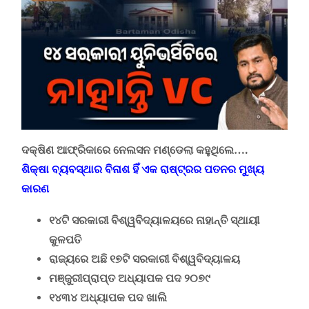
ଦକ୍ଷିଣ ଆଫ୍ରିକାରେ ନେଲସନ ମଣ୍ଡେଲା
କହୁଥିଲେ
….
ଶିକ୍ଷା ବ୍ୟବସ୍ଥାର ବିନାଶ ହିଁ
ଏକ ରାଷ୍ଟ୍ରର ପତନର ମୁଖ୍ୟ
କାରଣ
୧୪ଟି ସରକାରୀ ବିଶ୍ୱବିଦ୍ୟାଳୟରେ ନାହାନ୍ତି ସ୍ଥାୟୀ
କୁଳପତି
ରାଜ୍ୟରେ ଅଛି ୧୭ଟି ସରକାରୀ ବିଶ୍ୱବିଦ୍ୟାଳୟ
ମଞ୍ଜୁରୀପ୍ରାପ୍ତ ଅଧ୍ୟାପକ ପଦ ୨୦୭୯
୧୪୩୪ ଅଧ୍ୟାପକ ପଦ ଖାଲି