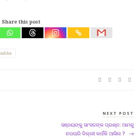
Share this post
sabha
NEXT POST
ସଞ୍ଜୟଙ୍କୁ ସାଂସଦଙ୍କ ପ୍ରଶ୍ନ: ଆମକୁ
ନପଚାରି ଦିଲ୍ଲୀ କାହିଁକି ଆସିଲ ?
→