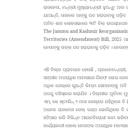
ରାଜନେତା, ମନ୍ତ୍ରୀ ମୁଖ୍ୟମନ୍ତ୍ରୀ ହୁଅନ୍ତୁ 
ଯାଆନ୍ତି, ତାହାଲେ ତାଙ୍କୁ ପଦ ହରାଇବାକୁ ପଡ଼ିବ
ଅମିତ ଶାହ ଲୋକସଭାରେ ୩ଟି ବିଲ ଉପସ୍ଥାପନ 
The Jammu and Kashmir Reorganisatio
Territories (Amendment) Bill, 2025 ଆଗ
ନେତାଙ୍କୁ ତାଙ୍କ ପଦ ହରାଇବାକୁ ପଡ଼ିବ । ନେତାଙ୍
ଏହି ବିଲ୍‌ର ପ୍ରାବଧାନ ହେଉଛି , ପ୍ରଧାନମନ୍ତ୍ରୀ,
ସଙ୍ଗୀନ ଅପରାଧିକ ମାମଲାରେ ଗିରଫ ହୋଇ ଜେଲ ଯା
ଅଧିକ ଜେଲ୍‌ରେ ରୁହନ୍ତି କିମ୍ବା ସେମାନଙ୍କୁ ଅତି 
ପଦରୁ ବହିସ୍କାର କରାଯିବ । ଦିଲ୍ଲୀର ପୂର୍ବତନ ମ
ଏମ୍‌. କେ ଷ୍ଟାଲିନ୍ ୨ ମାସ ଜେଲ୍‌ରେ ରହିଥିଲେ
ଅନେକ ରାଜନେତା ଜେଲ୍ ଦଣ୍ଡ ଭୋଗିଥିଲେ ବି 
ହତିଆର କରି ବିଭିନ୍ନ ଆଇନବିରୋଧୀ କାମ କରିବ
କାର୍ଯ୍ୟକାରୀ ହେଲେ ନେତାଙ୍‌କ ଅପରାଧିକ ମାମଲାର