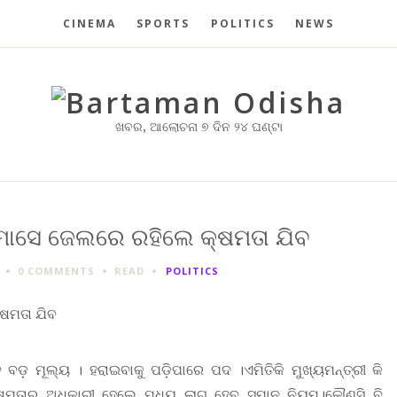
CINEMA
SPORTS
POLITICS
NEWS
ଖବର, ଆଲୋଚନା ୭ ଦିନ ୨୪ ଘଣ୍ଟା
 ମାସେ ଜେଲରେ ରହିଲେ କ୍ଷମତା ଯିବ
0 COMMENTS
READ
POLITICS
ବଡ଼ ମୂଲ୍ୟ । ହରାଇବାକୁ ପଡ଼ିପାରେ ପଦ ।ଏମିତିକି ମୁଖ୍ୟମନ୍ତ୍ରୀ କି
କ୍ଷମତାର ଅଧିକାରୀ ହେଲେ ମଧ୍ୟ ଲାଗୁ ହେବ ସମାନ ନିୟମ।କୌଣସି ବି