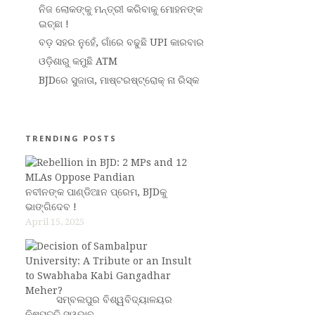
ନିଜ ଲୋକଙ୍କୁ ମନ୍ତ୍ରୀ କରିବାକୁ ମୋହନଙ୍କ
ଇଚ୍ଛା !
ବଡ଼ ସହର ନୁହେଁ, ଗାଁରେ ବଢୁଛି UPI କାରବାର
ଓଡ଼ିଶାରୁ କମୁଛି ATM
BJDରେ ସୁଜାତା, ମାଷ୍ଟରଷ୍ଟ୍ରୋକ୍ ନା ରିସ୍କ
TRENDING POSTS
ନବୀନଙ୍କ ପାଣ୍ଡିଆନ ପ୍ରେମ, BJDକୁ
ଭାଙ୍ଗିଦେବ !
April 15, 2025
ସମ୍ବଲପୁର ବିଶ୍ୱବିଦ୍ୟାଳୟର
ନିଷ୍ପତ୍ତି ସ୍ୱଭାବ…