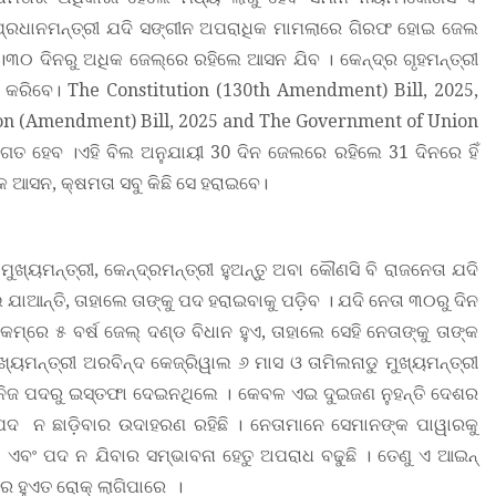
ଅବା ପ୍ରଧାନମନ୍ତ୍ରୀ ଯଦି ସଙ୍ଗୀନ ଅପରାଧିକ ମାମଲାରେ ଗିରଫ ହୋଇ ଜେଲ
 ।୩୦ ଦିନରୁ ଅଧିକ ଜେଲ୍‌ରେ ରହିଲେ ଆସନ ଯିବ । କେନ୍ଦ୍ର ଗୃହମନ୍ତ୍ରୀ
କରିବେ। The Constitution (130th Amendment) Bill, 2025,
n (Amendment) Bill, 2025 and The Government of Union
ତ ହେବ ।ଏହି ବିଲ ଅନୁଯାୟୀ 30 ଦିନ ଜେଲରେ ରହିଲେ 31 ଦିନରେ ହିଁ
କ ଆସନ, କ୍ଷମତା ସବୁ କିଛି ସେ ହରାଇବେ।
 ମୁଖ୍ୟମନ୍ତ୍ରୀ, କେନ୍ଦ୍ରମନ୍ତ୍ରୀ ହୁଅନ୍ତୁ ଅବା କୌଣସି ବି ରାଜନେତା ଯଦି
ଆନ୍ତି, ତାହାଲେ ତାଙ୍କୁ ପଦ ହରାଇବାକୁ ପଡ଼ିବ । ଯଦି ନେତା ୩୦ରୁ ଦିନ
କମ୍‌ରେ ୫ ବର୍ଷ ଜେଲ୍‌ ଦଣ୍ଡ ବିଧାନ ହୁଏ, ତାହାଲେ ସେହି ନେତାଙ୍କୁ ତାଙ୍କ
ୁଖ୍ୟମନ୍ତ୍ରୀ ଅରବିନ୍ଦ କେଜ୍ରିୱାଲ ୬ ମାସ ଓ ତାମିଲନାଡୁ ମୁଖ୍ୟମନ୍ତ୍ରୀ
 ବି ନିଜ ପଦରୁ ଇସ୍ତଫା ଦେଇନଥିଲେ । କେବଳ ଏଇ ଦୁଇଜଣ ନୁହନ୍ତି ଦେଶର
ପଦ ନ ଛାଡ଼ିବାର ଉଦାହରଣ ରହିଛି । ନେତାମାନେ ସେମାନଙ୍କ ପାୱାରକୁ
ା ଏବଂ ପଦ ନ ଯିବାର ସମ୍ଭାବନା ହେତୁ ଅପରାଧ ବଢୁଛି । ତେଣୁ ଏ ଆଇନ୍
େ ହୁଏତ ରୋକ୍ ଲାଗିପାରେ ।