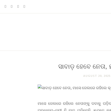
ସାବାଡ଼ ହେବେ ନେତା,
AUGUST 20, 2025
ମାସେ ଜେଲରେ ରହିଲେ ନେତାଙ୍କୁ ଦବାକୁ ପଡ଼ିବ 
ପ୍ରଧାନମନ୍ତ୍ରୀ ବି ବାଦ୍ ପଡ଼ିବେନି ।ଯେତେ 