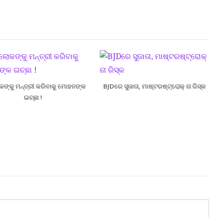
କଙ୍କୁ ମନ୍ତ୍ରୀ କରିବାକୁ ମୋହନଙ୍କ
BJDରେ ସୁଜାତା, ମାଷ୍ଟରଷ୍ଟ୍ରୋକ୍ ନା ରିସ୍କ
ଇଚ୍ଛା !