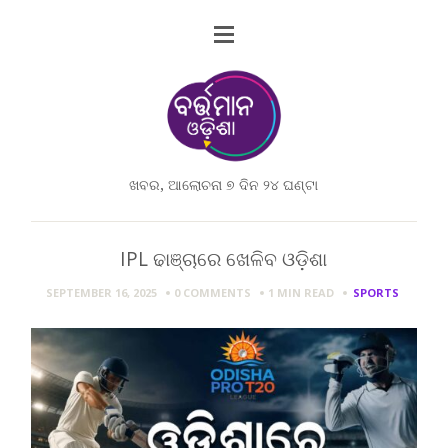
ଖବର, ଆଲୋଚନା ୭ ଦିନ ୨୪ ଘଣ୍ଟା
IPL ଢାଞ୍ଚାରେ ଖେଳିବ ଓଡ଼ିଶା
SEPTEMBER 16, 2025
0 COMMENTS
1 MIN
READ
SPORTS