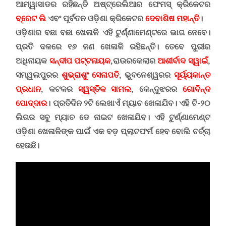
ଆମ୍ୱାସାଡର ରହିଛନ୍ତି ଅଷ୍ଟ୍ରେଲିଆର ଫେମସ୍ କ୍ରିକେଟର
ବ୍ରେଟ ଲି
ଏବଂ ପୂର୍ବତନ ଓଡ଼ିଶା କ୍ରିକେଟର
ଦେବାଶିଷ ମହାନ୍ତି
।
ଓଡ଼ିଶାର ବଛା ବଛା ଖେଳାଳି ଏହି ଟୁର୍ଣ୍ଣାମେଣ୍ଟରେ ଭାଗ ନେବେ
।
ପ୍ରତି ଦଳରେ ୧୬ ଜଣ ଖେଳାଳି ରହିଛନ୍ତି। ତେବେ ପୁରୀର
ଅଧିନାୟକ
ସନ୍ଦୀପ ପଟ୍ଟନାୟକ
,
ରାଉରକେଲାର
ଆଶୀର୍ବାଦ ସ୍ୱାଇଁ
,
ସମ୍ୱଲପୁରର
ଶୁଭ୍ରାଶୁଂ ସେନାପତି
,
ଭୁବନେଶ୍ୱରର
ସୂର୍ୟ୍ୟକାନ୍ତ
ପ୍ରଧାନ
,
କଟକର
ସ୍ୱସ୍ତିକ ସାମଲ
,
କେନ୍ଦୁଝରର
ଗୋବିନ୍ଦ
ପୋଦ୍ଦାର
।
ପ୍ରତିଦିନ ୨ଟି ଲେଖାଏଁ ମ୍ୟାଚ ଖେଳାଯିବ। ଏହି ଟି-୨୦
ଲିଗର ସବୁ ମ୍ୟାଚ ଡେ ନାଇଟ ଖେଳାଯିବ।
ଏହି ଟୁର୍ଣ୍ଣାମେଣ୍ଟ
ଓଡ଼ିଶା ଖେଳାଳିଙ୍କ ପାଇଁ ଏକ ବଡ଼ ପ୍ଲାଟଫର୍ମ ହେବ ବୋଲି ଚର୍ଚ୍ଚା
ହେଉଛି
।