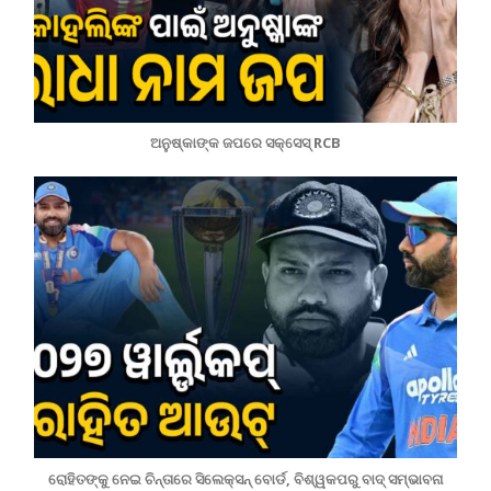
ଅନୁଷ୍କାଙ୍କ ଜପରେ ସକ୍ସେସ୍ RCB
ରୋହିତଙ୍କୁ ନେଇ ଚିନ୍ତାରେ ସିଲେକ୍ସନ୍ ବୋର୍ଡ, ବିଶ୍ୱକପରୁ ବାଦ୍‌ ସମ୍ଭାବନା