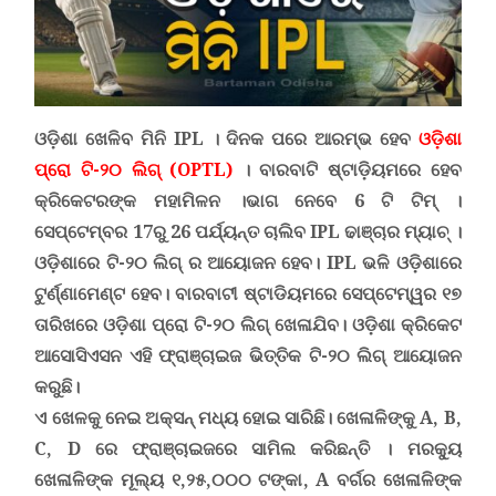
ଓଡ଼ିଶା ଖେଳିବ ମିନି
IPL ।
ଦିନକ ପରେ
ଆରମ୍ଭ ହେବ
ଓଡ଼ିଶା
ପ୍ରୋ ଟି-୨୦ ଲିଗ୍ (
OPTL)
।
ବାରବାଟି ଷ୍ଟାଡ଼ିୟମରେ ହେବ
କ୍ରିକେଟରଙ୍କ ମହାମିଳନ ।
ଭାଗ ନେବେ 6 ଟି ଟିମ୍ ।
ସେପ୍ଟେମ୍ବର 17ରୁ 26 ପର୍ଯ୍ୟନ୍ତ ଚାଲିବ
IPL
ଢାଞ୍ଚାର ମ୍ୟାଚ୍ ।
ଓଡ଼ିଶାରେ ଟି-୨୦ ଲିଗ୍ ର ଆୟୋଜନ ହେବ
। IPL
ଭଳି ଓଡ଼ିଶାରେ
ଟୁର୍ଣ୍ଣାମେଣ୍ଟ ହେବ
।
ବାରବାଟୀ ଷ୍ଟାଡିୟମରେ ସେପ୍ଟେମ୍ୱର ୧୭
ତାରିଖରେ ଓଡ଼ିଶା ପ୍ରୋ ଟି-୨୦ ଲିଗ୍ ଖେଳାଯିବ
।
ଓଡ଼ିଶା କ୍ରିକେଟ
ଆସୋସିଏସନ ଏହି ଫ୍ରାଞ୍ଚାଇଜ ଭିତ୍ତିକ ଟି-୨୦ ଲିଗ୍ ଆୟୋଜନ
କରୁଛି
।
ଏ ଖେଳକୁ ନେଇ ଅକ୍ସନ୍ ମଧ୍ୟ ହୋଇ ସାରିଛି
।
ଖେଳାଳିଙ୍କୁ
A, B,
C, D
ରେ ଫ୍ରାଞ୍ଚାଇଜରେ ସାମିଲ କରିଛନ୍ତି । ମରକ୍ୟୁ
ଖେଳାଳିଙ୍କ ମୂଲ୍ୟ ୧
,
୨୫
,
୦୦୦ ଟଙ୍କା
, A
ବର୍ଗର ଖେଳାଳିଙ୍କ