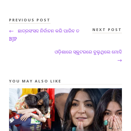
PREVIOUS POST
NEXT POST
←
ଛାତ୍ରସଂସଦ ନିର୍ବାଚନ କରି ପାରିବ ତ
BJP
ଓଡ଼ିଶାରେ ସ୍କୁଟରରେ ବୁଲୁଥିଲେ ମୋଦି
→
YOU MAY ALSO LIKE