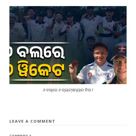
୬ ବଲ୍‌ରେ ୬ ବ୍ୟାଟ୍ସମ୍ୟାନ ବିଦା !
LEAVE A COMMENT
COMMENT
*