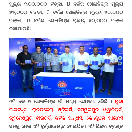
ମୂଲ୍ୟ ୧
,
୦୦
,
୦୦୦ ଟଙ୍କା
, B
ବର୍ଗର ଖେଳାଳିଙ୍କ ମୂଲ୍ୟ
୭୫
,
୦୦୦ ଟଙ୍କା
, C
ବର୍ଗର ଖେଳାଳିଙ୍କ ମୂଲ୍ୟ ୫୦
,
୦୦୦
ଟଙ୍କା
, D
ବର୍ଗର ଖେଳାଳିଙ୍କ ମୂଲ୍ୟ ୪୦
,
୦୦୦ ଟଙ୍କା
ରଖାଯାଇଛି
।
୬ଟି ଦଳ ଓ ଖେଳାଳିଙ୍କ ନାଁ ମଧ୍ୟ ଘୋଷଣା ସରିଛି ।
ପୁରୀ
ଟାଇଟନ୍ସ
,
ରାଉରକେଲା ଷ୍ଟିଲର୍ସ
,
ସମ୍ୱଲପୁର ଓ୍ୱାରିୟର୍ସ
,
ଭୁବନେଶ୍ୱର ଟାଇଗର୍ସ
,
କଟକ ପାନ୍ଥର୍ସ
,
କେନ୍ଦୁଝର ମାଇନର୍ସ
ଦଳକୁ ନେଇ ଏହି ଟୁର୍ଣ୍ଣାମେଣ୍ଟ ଖେଳାଯିବ
।
ଏହି ଲିଗର ବ୍ରାଣ୍ଡ