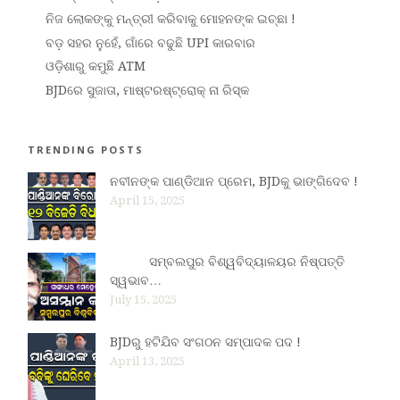
ନିଜ ଲୋକଙ୍କୁ ମନ୍ତ୍ରୀ କରିବାକୁ ମୋହନଙ୍କ ଇଚ୍ଛା !
ବଡ଼ ସହର ନୁହେଁ, ଗାଁରେ ବଢୁଛି UPI କାରବାର
ଓଡ଼ିଶାରୁ କମୁଛି ATM
BJDରେ ସୁଜାତା, ମାଷ୍ଟରଷ୍ଟ୍ରୋକ୍ ନା ରିସ୍କ
TRENDING POSTS
ନବୀନଙ୍କ ପାଣ୍ଡିଆନ ପ୍ରେମ, BJDକୁ ଭାଙ୍ଗିଦେବ !
April 15, 2025
ସମ୍ବଲପୁର ବିଶ୍ୱବିଦ୍ୟାଳୟର ନିଷ୍ପତ୍ତି
ସ୍ୱଭାବ…
July 15, 2025
BJDରୁ ହଟିଯିବ ସଂଗଠନ ସମ୍ପାଦକ ପଦ !
April 13, 2025