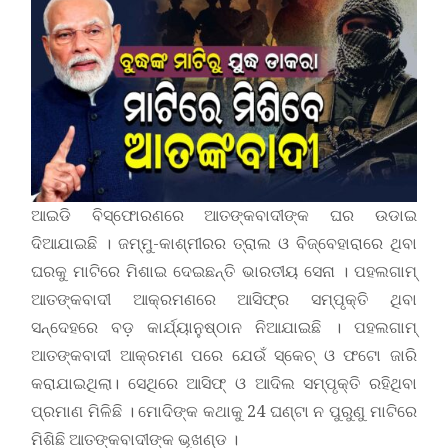
ଆଇଡି ବିସ୍ଫୋରଣରେ ଆତଙ୍କବାଦୀଙ୍କ ଘର ଉଡାଇ
ଦିଆଯାଇଛି । ଜମ୍ମୁ-କାଶ୍ମୀରର ତ୍ରାଲ ଓ ବିଜ୍‌ବେହାରାରେ ଥିବା
ଘରକୁ ମାଟିରେ ମିଶାଇ ଦେଇଛନ୍ତି ଭାରତୀୟ ସେନା । ପହଲଗାମ୍‌
ଆତଙ୍କବାଦୀ ଆକ୍ରମଣରେ ଆସିଫ୍‌ର ସମ୍ପୃକ୍ତି ଥିବା
ସନ୍ଦେହରେ ବଡ଼ କାର୍ଯ୍ୟାନୁଷ୍ଠାନ ନିଆଯାଇଛି । ପହଲଗାମ୍
ଆତଙ୍କବାଦୀ ଆକ୍ରମଣ ପରେ ଯେଉଁ ସ୍କେଚ୍ ଓ ଫଟୋ ଜାରି
କରାଯାଇଥିଲା। ସେଥିରେ ଆସିଫ୍‌ ଓ ଆଦିଲ ସମ୍ପୃକ୍ତି ରହିଥିବା
ପ୍ରମାଣ ମିଳିଛି । ମୋଦିଙ୍କ କଥାକୁ 24 ଘଣ୍ଟା ନ ପୁରୁଣୁ ମାଟିରେ
ମିଶିଛି ଆତଙ୍କବାଦୀଙ୍କ ଭୂଖଣ୍ଡ ।