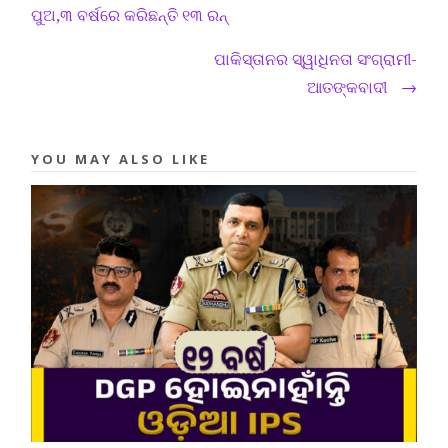
ପୁଅ,୩ ବର୍ଷରେ କରିଛନ୍ତି ୧୩ ରନ୍
ପାକିସ୍ତାନର ସ୍ୱାଧିନତା ସଂଗ୍ରାମୀ-
ଆତଙ୍କବାଦୀ
→
YOU MAY ALSO LIKE