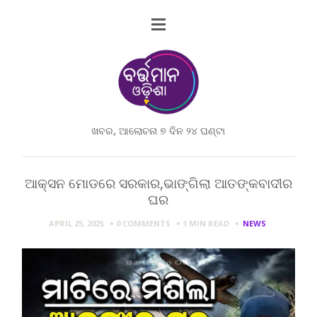
ଖବର, ଆଲୋଚନା ୭ ଦିନ ୨୪ ଘଣ୍ଟା
ଆକ୍ସନ ମୋଡରେ ସରକାର,ଭାଙ୍ଗିଲା ଆତଙ୍କବାଦୀର
ଘର
APRIL 25, 2025
0 COMMENTS
1 MIN
READ
NEWS