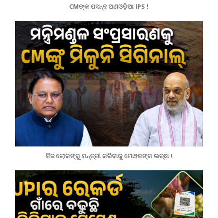
CMଙ୍କ ପସନ୍ଦ ଅଣଓଡ଼ିଆ IPS !
ନିଜ ଲୋକଙ୍କୁ ମନ୍ତ୍ରୀ କରିବାକୁ ମୋହନଙ୍କ ଇଚ୍ଛା !