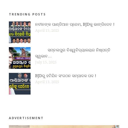
TRENDING POSTS
ନବୀନଙ୍କ ପାଣ୍ଡିଆନ ପ୍ରେମ, BJDକୁ ଭାଙ୍ଗିଦେବ !
April 15, 2025
ସମ୍ବଲପୁର ବିଶ୍ୱବିଦ୍ୟାଳୟର ନିଷ୍ପତ୍ତି
ସ୍ୱଭାବ…
July 15, 2025
BJDରୁ ହଟିଯିବ ସଂଗଠନ ସମ୍ପାଦକ ପଦ !
April 13, 2025
ADVERTISEMENT