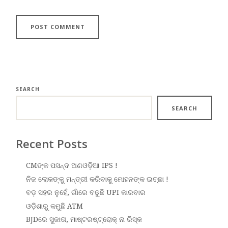
SEARCH
SEARCH
Recent Posts
CMଙ୍କ ପସନ୍ଦ ଅଣଓଡ଼ିଆ IPS !
ନିଜ ଲୋକଙ୍କୁ ମନ୍ତ୍ରୀ କରିବାକୁ ମୋହନଙ୍କ ଇଚ୍ଛା !
ବଡ଼ ସହର ନୁହେଁ, ଗାଁରେ ବଢୁଛି UPI କାରବାର
ଓଡ଼ିଶାରୁ କମୁଛି ATM
BJDରେ ସୁଜାତା, ମାଷ୍ଟରଷ୍ଟ୍ରୋକ୍ ନା ରିସ୍କ