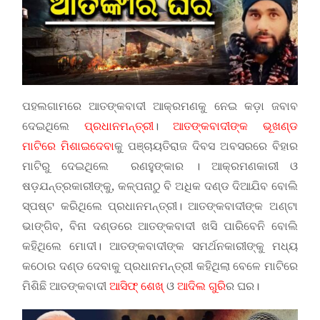
ପହଲଗାମରେ ଆତଙ୍କବାଦୀ ଆକ୍ରମଣକୁ ନେଇ କଡ଼ା ଜବାବ
ଦେଇଥିଲେ
ପ୍ରଧାନମନ୍ତ୍ରୀ
।
ଆତଙ୍କବାଦୀଙ୍କ ଭୂଖଣ୍ଡ
ମାଟିରେ ମିଶାଇଦେବା
କୁ ପଞ୍ଚାୟତିରାଜ ଦିବସ ଅବସରରେ ବିହାର
ମାଟିରୁ ଦେଇଥିଲେ ରଣହୁଙ୍କାର । ଆକ୍ରମଣକାରୀ ଓ
ଷଡ଼ଯନ୍ତ୍ରକାରୀଙ୍କୁ, କଳ୍ପନାଠୁ ବି ଅଧିକ ଦଣ୍ଡ ଦିଆଯିବ ବୋଲି
ସ୍ପଷ୍ଟ କରିଥିଲେ ପ୍ରଧାନମନ୍ତ୍ରୀ। ଆତଙ୍କବାଦୀଙ୍କ ଅଣ୍ଟା
ଭାଙ୍ଗିବ, ବିନା ଦଣ୍ଡରେ ଆତଙ୍କବାଦୀ ଖସି ପାରିବେନି ବୋଲି
କହିଥିଲେ ମୋଦୀ। ଆତଙ୍କବାଦୀଙ୍କ ସମର୍ଥନକାରୀଙ୍କୁ ମଧ୍ୟ
କଠୋର ଦଣ୍ଡ ଦେବାକୁ ପ୍ରଧାନମନ୍ତ୍ରୀ କହିଥିଲା ବେଳେ ମାଟିରେ
ମିଶିଛି ଆତଙ୍କବାଦୀ
ଆସିଫ୍ ଶେଖ୍‌
ଓ
ଆଦିଲ ଗୁରି
ର ଘର।