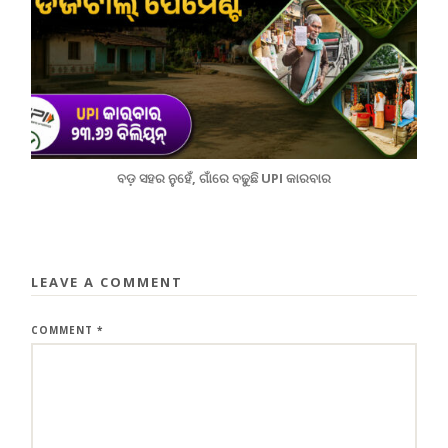
ବଡ଼ ସହର ନୁହେଁ, ଗାଁରେ ବଢୁଛି UPI କାରବାର
LEAVE A COMMENT
COMMENT
*