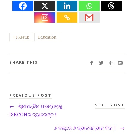
+2 Result
Education
SHARE THIS
PREVIOUS POST
NEXT POST
←
ଶ୍ରୀମନ୍ଦିର ପରମ୍ପରାକୁ
ISKCONର ଚ୍ୟାଲେଞ୍ଜ !
୬ ବଲ୍‌ରେ ୬ ବ୍ୟାଟ୍ସମ୍ୟାନ ବିଦା !
→