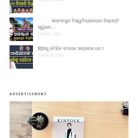
ସମ୍ବଲପୁର ବିଶ୍ୱବିଦ୍ୟାଳୟର ନିଷ୍ପତ୍ତି
ସ୍ୱଭାବ…
July 15, 2025
BJDରୁ ହଟିଯିବ ସଂଗଠନ ସମ୍ପାଦକ ପଦ !
April 13, 2025
ADVERTISEMENT