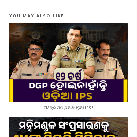
YOU MAY ALSO LIKE
CMଙ୍କ ପସନ୍ଦ ଅଣଓଡ଼ିଆ IPS !