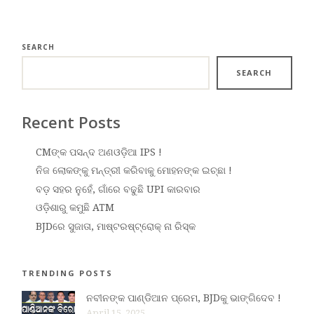
SEARCH
SEARCH
Recent Posts
CMଙ୍କ ପସନ୍ଦ ଅଣଓଡ଼ିଆ IPS !
ନିଜ ଲୋକଙ୍କୁ ମନ୍ତ୍ରୀ କରିବାକୁ ମୋହନଙ୍କ ଇଚ୍ଛା !
ବଡ଼ ସହର ନୁହେଁ, ଗାଁରେ ବଢୁଛି UPI କାରବାର
ଓଡ଼ିଶାରୁ କମୁଛି ATM
BJDରେ ସୁଜାତା, ମାଷ୍ଟରଷ୍ଟ୍ରୋକ୍ ନା ରିସ୍କ
TRENDING POSTS
ନବୀନଙ୍କ ପାଣ୍ଡିଆନ ପ୍ରେମ, BJDକୁ ଭାଙ୍ଗିଦେବ !
April 15, 2025