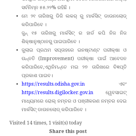
ସର୍ବନିମ୍ନ ୫୫.୨୨% ରହିଛି ।
ମେ ୨୧ ତାରିଖରୁ ଡିଜି ଲକର୍ ରୁ ମାର୍କସିଟ୍ ଡାଉନଲୋଡ୍
କରିପାରିବେ ।
ଜୁନ୍ ୧୫ ତାରିଖରୁ ମାର୍କସିଟ୍ ର ହାର୍ଡ କପି ନିଜ ନିଜ
ଶିକ୍ଷାନୁଷ୍ଠାନରୁ ପାଇପାରିବେ ।
ଜୁଲାଇ ପ୍ରଥମ ସପ୍ତାହରେ ଇନଷ୍ଟାଣ୍ଟ ପରୀକ୍ଷା ଓ
ଉନ୍ନତି (Improvement) ପରୀକ୍ଷା ପାଇଁ ଆବେଦନ
କରିପାରିବେ,ଏଥିନିମନ୍ତେ ମଇ ୨୭ ତାରିଖରେ ବିଜ୍ଞପ୍ତି
ପ୍ରକାଶ ପାଇବ।
https://results.odisha.gov.in
ଏବଂ
https://results.digilocker.gov.in
ୱେବସାଇଟ୍
ମାଧ୍ୟମରେ ରୋଲ୍ ନମ୍ବର ଓ ପଞ୍ଜୀକରଣ ନମ୍ବର ଦେଇ
ମାର୍କସିଟ୍ ଡାଉନଲୋଡ୍ କରିପାରିବେ ।
Visited 14 times, 1 visit(s) today
Share this post