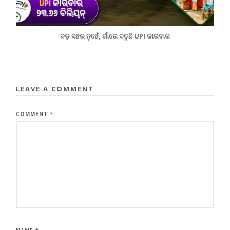
ବଡ଼ ସହର ନୁହେଁ, ଗାଁରେ ବଢୁଛି UPI କାରବାର
LEAVE A COMMENT
COMMENT
*