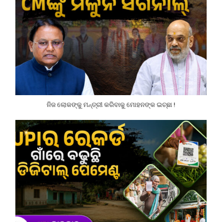
ନିଜ ଲୋକଙ୍କୁ ମନ୍ତ୍ରୀ କରିବାକୁ ମୋହନଙ୍କ ଇଚ୍ଛା !