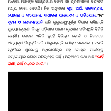
ମନ୍ତ୍ରୀ ମାନଙ୍କ କାର୍ଯ୍ୟଭାର ବଢିବା ସହ ପ୍ରଶାସନୀକ ବିଫଳତା
ମଧ୍ୟ ଦେଖା ଦେଉଛି
।
ନିଜ ଅଧିନରେ
ଗୃହ
, ଅର୍ଥ, ଜଳସମ୍ପଦ,
ଯୋଜନା ଓ ସଂଯୋଜନ, ସାଧାରଣ ପ୍ରଶାସନ ଓ ଅଭିଯୋଗ,
ଏବଂ
ସୂଚନା ଓ ଲୋକସମ୍ପର୍କ
ଭଳି ଗୁରୁତ୍ତ୍ୱପୂର୍ଣ୍ଣ ବିଭାଗ ରଖିଛନ୍ତି
ମୁଖ୍ୟମନ୍ତ୍ରୀ। କିନ୍ତୁ ଓଡ଼ିଶାର ଆଇନ ଶୃଙ୍ଖଳା ପରିସ୍ଥିତି ବିଗିଡ଼ି
ଗଲାଣି।
କେବଳ ଏତିକି ନୁହେଁ ବିଭିନ୍ନ ବୋର୍ଡ ଓ ନିଗମରେ
ଅଧ୍ୟକ୍ଷ ନିଯୁକ୍ତି କରି ପାରୁନାହାନ୍ତି ମୋହନ ସରକାର । ଏଭଳି
ସ୍ଥିତିରେ ଶୁଭେନ୍ଦୁ ଅଧିକାରୀଙ୍କ ସହ ମୋହନ ମାଝୀଙ୍କୁ
କମ୍ପେୟାର କରିବା ଉଚିତ୍ ହେବ ନାହିଁ । ଓଡ଼ିଆରେ କଥା ଅଛି
‘‘କାହିଁ
ରାଣୀ, କାହିଁ ଚନ୍ଦର କାଣୀ ’’
।