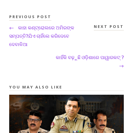
PREVIOUS POST
NEXT POST
←
କାହା କଣ୍ଟ୍ରୋଲରେ ଅମିରଙ୍କ
ସମ୍ପତ୍ତି?ଯିଏ ଚାହିଁଲେ କରିଦେବେ
ଦେବାଳିଆ
କାହିଁକି ବଢ଼ୁଛି ଓଡ଼ିଶାରେ ପାୱାରକଟ୍ ?
→
YOU MAY ALSO LIKE