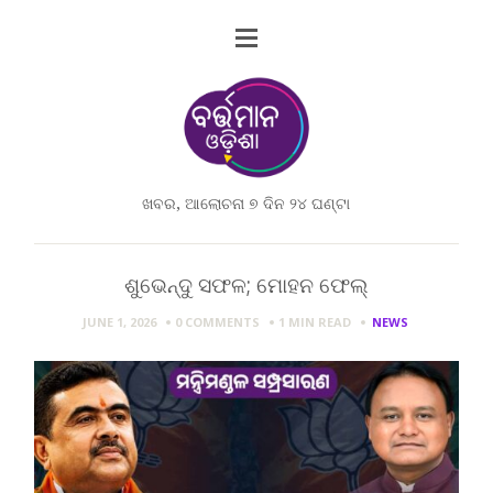
ଖବର, ଆଲୋଚନା ୭ ଦିନ ୨୪ ଘଣ୍ଟା
ଶୁଭେନ୍ଦୁ ସଫଳ; ମୋହନ ଫେଲ୍
JUNE 1, 2026
0 COMMENTS
1 MIN
READ
NEWS