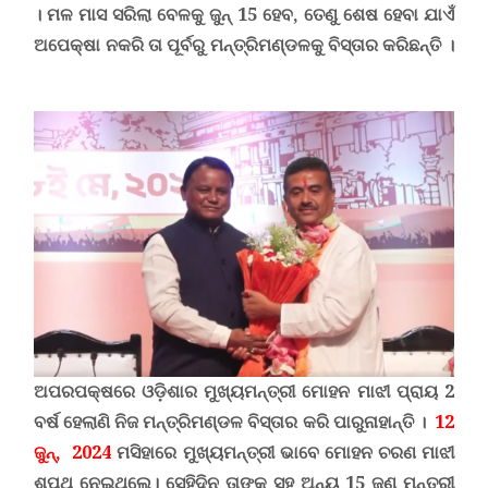
। ମଳ ମାସ ସରିଲା ବେଳକୁ ଜୁନ୍ 15 ହେବ, ତେଣୁ ଶେଷ ହେବା ଯାଏଁ
ଅପେକ୍ଷା ନକରି
ତା ପୂର୍ବରୁ
ମନ୍ତ୍ରିମଣ୍ଡଳ
କୁ ବିସ୍ତାର କରିଛନ୍ତି ।
ଅପରପକ୍ଷରେ ଓଡ଼ିଶାର ମୁଖ୍ୟମନ୍ତ୍ରୀ ମୋହନ ମାଝୀ ପ୍ରାୟ 2
ବର୍ଷ ହେଲାଣି ନିଜ
ମନ୍ତ୍ରିମଣ୍ଡଳ
ବିସ୍ତାର କରି ପାରୁନାହାନ୍ତି ।
12
ଜୁନ୍, 2024
ମସିହାରେ ମୁଖ୍ୟମନ୍ତ୍ରୀ ଭାବେ ମୋହନ ଚରଣ ମାଝୀ
ଶପଥ ନେଇଥିଲେ। ସେହିଦିନ ତାଙ୍କ ସହ ଅନ୍ୟ 15 ଜଣ ମନ୍ତ୍ରୀ