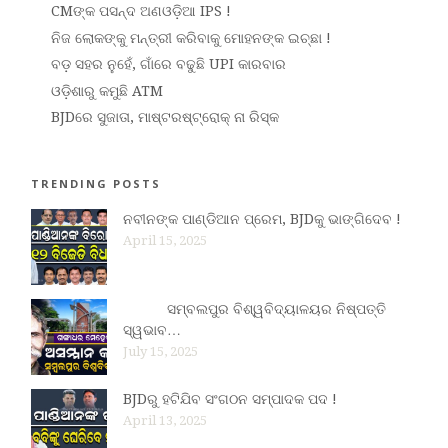
CMଙ୍କ ପସନ୍ଦ ଅଣଓଡ଼ିଆ IPS !
ନିଜ ଲୋକଙ୍କୁ ମନ୍ତ୍ରୀ କରିବାକୁ ମୋହନଙ୍କ ଇଚ୍ଛା !
ବଡ଼ ସହର ନୁହେଁ, ଗାଁରେ ବଢୁଛି UPI କାରବାର
ଓଡ଼ିଶାରୁ କମୁଛି ATM
BJDରେ ସୁଜାତା, ମାଷ୍ଟରଷ୍ଟ୍ରୋକ୍ ନା ରିସ୍କ
TRENDING POSTS
ନବୀନଙ୍କ ପାଣ୍ଡିଆନ ପ୍ରେମ, BJDକୁ ଭାଙ୍ଗିଦେବ !
April 15, 2025
ସମ୍ବଲପୁର ବିଶ୍ୱବିଦ୍ୟାଳୟର ନିଷ୍ପତ୍ତି
ସ୍ୱଭାବ…
July 15, 2025
BJDରୁ ହଟିଯିବ ସଂଗଠନ ସମ୍ପାଦକ ପଦ !
April 13, 2025