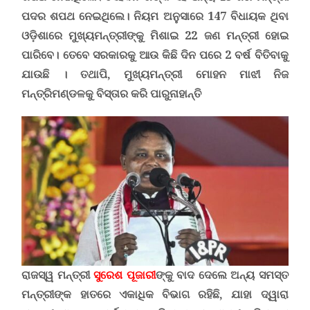
ପଦର ଶପଥ ନେଇଥିଲେ। ନିୟମ ଅନୁସାରେ 147 ବିଧାୟକ ଥିବା
ଓଡ଼ିଶାରେ ମୁଖ୍ୟମନ୍ତ୍ରୀଙ୍କୁ ମିଶାଇ 22 ଜଣ ମନ୍ତ୍ରୀ ହୋଇ
ପାରିବେ
।
ତେବେ ସରକାରକୁ ଆଉ କିଛି ଦିନ ପରେ 2 ବର୍ଷ ବିତିବାକୁ
ଯାଉଛି । ତଥାପି, ମୁଖ୍ୟମନ୍ତ୍ରୀ ମୋହନ ମାଝୀ ନିଜ
ମନ୍ତ୍ରିମଣ୍ଡଳ
କୁ ବିସ୍ତାର କରି ପାରୁନାହାନ୍ତି
ରାଜସ୍ୱ ମନ୍ତ୍ରୀ
ସୁରେଶ ପୂଜାରୀ
ଙ୍କୁ ବାଦ ଦେଲେ ଅନ୍ୟ ସମସ୍ତ
ମନ୍ତ୍ରୀଙ୍କ ହାତରେ ଏକାଧିକ ବିଭାଗ ରହିଛି, ଯାହା ଦ୍ୱାରା