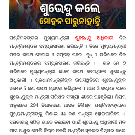
ପଶ୍ଚିମବଙ୍ଗର ମୁଖ୍ୟମନ୍ତ୍ରୀ
ଶୁଭେନ୍ଦୁ ଅଧିକାରୀ
ନିଜ
ମନ୍ତ୍ରିମଣ୍ଡଳ
ସମ୍ପ୍ରସାରଣ କରିଛନ୍ତି । ନିଜେ ମୁଖ୍ୟମନ୍ତ୍ରୀ
ପଦର ଶପଥ ନେବାର 3 ସପ୍ତାହ ପରେ ଜୁନ୍ 1 ତାରିଖରେ ନିଜ
ମନ୍ତ୍ରିମଣ୍ଡଳ
ର ସମ୍ପ୍ରସାରଣ କରିଛନ୍ତି । ଗତ ମେ 9
ତାରିଖରେ ମୁଖ୍ୟମନ୍ତ୍ରୀ ଭାବେ ଶପଥ ନେଇଥିଲେ ଶୁଭେନ୍ଦୁ
ଅଧିକାରୀ । ପ୍ରଧାନମନ୍ତ୍ରୀଙ୍କ ଉପସ୍ଥିତିରେ ଶୁଭେନ୍ଦୁଙ୍କ
ସମେତ 5 ଜଣ ଶପଥ ଗ୍ରହଣ କରିଥିଲେ । ଆଉ 3 ସପ୍ତାହ ପରେ
ଶୁଭେନ୍ଦୁଙ୍କ ମନ୍ତ୍ରୀ ପରିଷଦ ସଂଖ୍ୟା 40ରେ ପହଞ୍ଚିଲା। ନିୟମ
ଅନୁସାରେ 294 ବିଧାନସଭା ଆସନ ବିଶିଷ୍ଟ ପଶ୍ଚିମବଙ୍ଗରେ
ମୁଖ୍ୟମନ୍ତ୍ରୀଙ୍କୁ ମିଶାଇ 44 ଜଣ ମନ୍ତ୍ରୀ ହୋଇପାରିବେ ।
ସରକାରକୁ ସଠିକ୍ ଭାବେ ଚଳାଇବା ପାଇଁ ଶୁଭେନ୍ଦୁ ଅଧିକାରୀ ମଳ
ମାସ ଅଶୁଭ ବୋଲି ବିଚାର ନକରି
ମନ୍ତ୍ରିମଣ୍ଡଳର ବିସ୍ତାର କଲେ