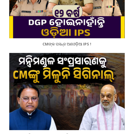
CMଙ୍କ ପସନ୍ଦ ଅଣଓଡ଼ିଆ IPS !