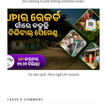
ନିଜ ଲୋକଙ୍କୁ ମନ୍ତ୍ରୀ କରିବାକୁ ମୋହନଙ୍କ ଇଚ୍ଛା !
ବଡ଼ ସହର ନୁହେଁ, ଗାଁରେ ବଢୁଛି UPI କାରବାର
LEAVE A COMMENT