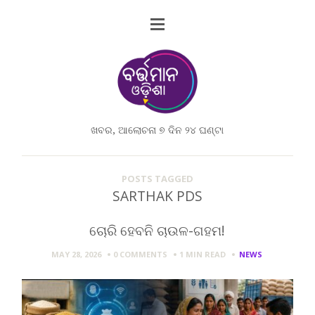
ଖବର, ଆଲୋଚନା ୭ ଦିନ ୨୪ ଘଣ୍ଟା
POSTS TAGGED
SARTHAK PDS
ଚୋରି ହେବନି ଚାଉଳ-ଗହମ!
MAY 28, 2026
0 COMMENTS
1 MIN
READ
NEWS