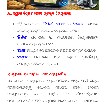
AI
ଦ୍ୱାରା ଚିହ୍ନଟ ହେବେ ପ୍ରକୃତ ହିତାଧିକାରୀ
ଏହି ଯୋଜନାରେ
‘ନିର୍ମଳ’, ‘ଆଶା’
ଓ
‘ସକ୍ଷମ’
ନାମରେ
ତିନିଟି ପ୍ରଯୁକ୍ତି ଆଧାରିତ ବ୍ୟବସ୍ଥା ରହିଛି।
‘
ନିର୍ମଳ
’
ଅଧୀନରେ AI ମାଧ୍ୟମରେ ହିତାଧିକାରୀଙ୍କ
ଡାଟାବେସ୍‌ ପ୍ରସ୍ତୁତ ହେବ।
‘
ଆଶା
’
ମାଧ୍ୟମରେ ଲୋକଙ୍କ ମତାମତ ସଂଗ୍ରହ କରାଯିବ।
‘
ସକ୍ଷମ
’
ଅଧୀନରେ ଶସ୍ୟ ବଣ୍ଟନ ପ୍ରକ୍ରିୟାକୁ
ସମ୍ପୂର୍ଣ୍ଣ ଡିଜିଟାଲ୍‌ କରାଯିବ।
ରାଜ୍ୟମାନଙ୍କ ଆର୍ଥିକ ବୋଝ ମଧ୍ୟ କମିବ
ଏହି ଯୋଜନା ମାଧ୍ୟମରେ ଶସ୍ୟ ପରିବହନ ଖର୍ଚ୍ଚ ପାଇଁ ରାଜ୍ୟ
ସରକାରମାନଙ୍କୁ କେନ୍ଦ୍ର ସହାୟତା ଦେବ। ଫଳରେ
ରାଜ୍ୟମାନଙ୍କ ଉପରେ ଆର୍ଥିକ ଚାପ କମିବ।ବର୍ତ୍ତମାନ
ପ୍ରଧାନମନ୍ତ୍ରୀ ଗରିବ କଲ୍ୟାଣ ଅନ୍ନ ଯୋଜନା ମାଧ୍ୟମରେ