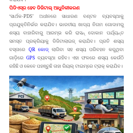
ପିଡିଏସ୍‌ର ହେବ ଡିଜିଟାଲ୍‌ ଆଧୁନିକୀକରଣ
‘ସାର୍ଥକ-PDS’ ଅଧୀନରେ ସାଧାରଣ ବଣ୍ଟନ ବ୍ୟବସ୍ଥାକୁ
ପ୍ରଯୁକ୍ତିନିର୍ଭର କରାଯିବ। ଭାରତୀୟ ଖାଦ୍ୟ ନିଗମ ଗୋଦାମରୁ
ଶସ୍ୟ ବାହାରିବାରୁ ଆରମ୍ଭ କରି ରାସନ୍‌ ଦୋକାନ ପର୍ଯ୍ୟନ୍ତ
ସମସ୍ତ ପ୍ରକ୍ରିୟାକୁ ଡିଜିଟାଲାଇଜ୍‌ କରାଯିବ। ପ୍ରତି ଶସ୍ୟ
ବସ୍ତାରେ
QR କୋଡ୍‌
ଲାଗିବା ସହ ଶସ୍ୟ ପରିବହନ କରୁଥିବା
ଗାଡ଼ିରେ
GPS
ବ୍ୟବସ୍ଥା ରହିବ। ଏହା ଫଳରେ ଶସ୍ୟ କେଉଁଠି
ରହିଛି ଓ କେବେ ପହଞ୍ଚୁଛି ତାହା ରିୟଲ୍‌ ଟାଇମ୍‌ରେ ଟ୍ରାକ୍‌ କରାଯିବ।