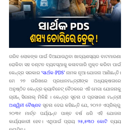
ଗରିବ ଲୋକଙ୍କ ପାଇଁ ଦିଆଯାଉଥିବା ଖାଦ୍ୟଶସ୍ୟର ବାଟମାରଣା
ରୋକିବା ସହ ବଣ୍ଟନ ବ୍ୟବସ୍ଥାକୁ କଳାବଜାରି ମୁକ୍ତ କରିବା ପାଇଁ
କେନ୍ଦ୍ର ସରକାର
‘ସାର୍ଥକ-PDS’
ନାମକ ନୂଆ ଯୋଜନା ଆଣିଛନ୍ତି।
ମେ ୨୭ ତାରିଖରେ ପ୍ରଧାନମନ୍ତ୍ରୀଙ୍କ ଅଧ୍ୟକ୍ଷତାରେ
ଅନୁଷ୍ଠିତ କେନ୍ଦ୍ର କ୍ୟାବିନେଟ୍‌ ବୈଠକରେ ଏହି ମେଗା ଯୋଜନାକୁ
ଗ୍ରୀନ୍ ସିଗନାଲ୍ ମିଳିଛି । କେନ୍ଦ୍ର ସୂଚନା ଓ ପ୍ରସାରଣ ମନ୍ତ୍ରୀ
ଅଶ୍ୱିନୀ ବୈଷ୍ଣବ
ସୂଚନା ଦେଇ କହିଛନ୍ତି ଯେ, ୨୦୨୬ ଏପ୍ରିଲ୍‌ରୁ
୨୦୩୧ ମାର୍ଚ୍ଚ ପର୍ଯ୍ୟନ୍ତ ପାଞ୍ଚ ବର୍ଷ ଧରି ଏହି ଯୋଜନା
କାର୍ଯ୍ୟକାରୀ ହେବ। ଏଥିପାଇଁ ପ୍ରାୟ
୨୫,୫୩୦ କୋଟି
ବ୍ୟୟ
କରାଯିବ।