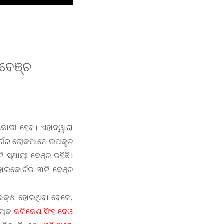
 ବେଞ୍ଚ
ୟକାରୀ ହେବ। ଏହାଦ୍ୱାରା
ୁର୍ଗର ଲୋକମାନେ ଉପକୃତ
 ସ୍ଥାୟୀ ବେଞ୍ଚ ରହିଛି।
ହାଇକୋର୍ଟର ୩ଟି ବେଞ୍ଚ
ଷ ହୋଇଥିବା ବେଳେ,
ଧାୟକ
କଳିକେଶ ସିଂହ ଦେଓ