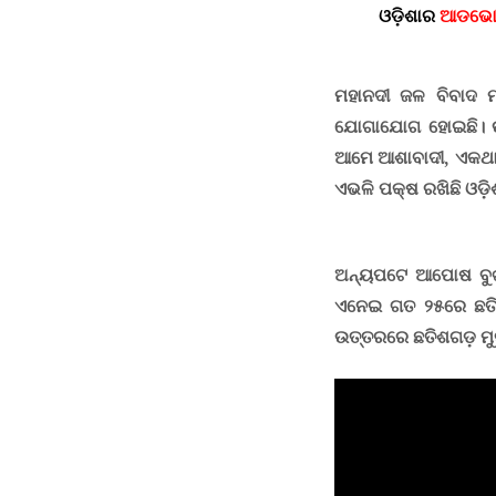
ଓଡ଼ିଶାର
ଆଡଭୋକେ
ମହାନଦୀ ଜଳ ବିବାଦ ମା
ଯୋଗାଯୋଗ ହୋଇଛି
।
ଆମେ ଆଶାବାଦୀ, ଏକଥା
ଏଭଳି ପକ୍ଷ ରଖିଛି ଓଡ଼ି
ଅନ୍ୟପଟେ ଆପୋଷ ବୁଝାମ
ଏନେଇ ଗତ ୨୫ରେ ଛତିଶଗ
ଉତ୍ତରରେ ଛତିଶଗଡ଼ ମୁ