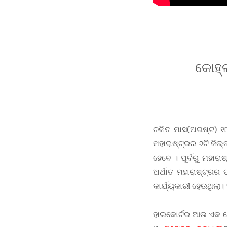
କୋହ୍ଲ
ଚଳିତ ମାସ(ଅଗଷ୍ଟ) ୧
ମହାରାଷ୍ଟ୍ରର ୬ଟି ଜିଲ୍
ହେବେ । ପୂର୍ବରୁ ମହାର
ଅର୍ଥାତ ମହାରାଷ୍ଟ୍ରର
କାର୍ଯ୍ୟକାରୀ ହେଉଥିଲା
ଅନ୍ୟପଟେ ଓଡ଼ିଶା
ହାଇକୋର୍ଟର ଆଉ ଏକ ବେଞ