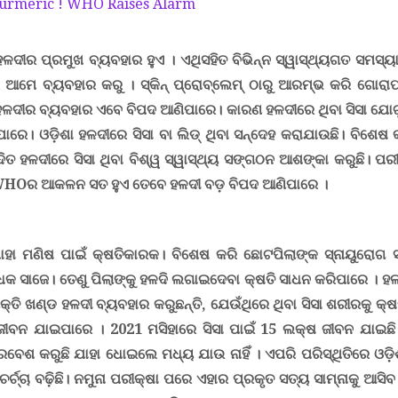
ଳଦୀର ପ୍ରମୁଖ ବ୍ୟବହାର ହୁଏ । ଏଥିସହିତ ବିଭିନ୍ନ ସ୍ୱାସ୍ଥ୍ୟଗତ ସମସ୍ୟ
ମେ ବ୍ୟବହାର କରୁ । ସ୍କିନ୍ ପ୍ରୋବ୍ଲେମ୍ ଠାରୁ ଆରମ୍ଭ କରି ଗୋର
ହଳଦୀର ବ୍ୟବହାର ଏବେ ବିପଦ ଆଣିପାରେ। କାରଣ ହଳଦୀରେ ଥିବା ସିସା ଯୋଗୁ
ରେ। ଓଡ଼ିଶା ହଳଦୀରେ ସିସା ବା ଲିଡ୍ ଥିବା ସନ୍ଦେହ କରାଯାଉଛି। ବିଶେଷ
ିତ ହଳଦୀରେ ସିସା ଥିବା ବିଶ୍ୱ ସ୍ୱାସ୍ଥ୍ୟ ସଙ୍ଗଠନ ଆଶଙ୍କା କରୁଛି। ପର
ି WHOର ଆକଳନ ସତ ହୁଏ ତେବେ ହଳଦୀ ବଡ଼ ବିପଦ ଆଣିପାରେ ।
ାହା ମଣିଷ ପାଇଁ କ୍ଷତିକାରକ। ବିଶେଷ କରି ଛୋଟପିଲାଙ୍କ ସ୍ନାୟୁରୋଗ ସୃ
ସାଜେ। ତେଣୁ ପିଲାଙ୍କୁ ହଳଦି ଲଗାଇଦେବା କ୍ଷତି ସାଧନ କରିପାରେ । 
୍ତି ଖଣ୍ଡ ହଳଦୀ ବ୍ୟବହାର କରୁଛନ୍ତି, ଯେଉଁଥିରେ ଥିବା ସିସା ଶରୀରକୁ କ୍ଷ
 ଜୀବନ ଯାଇପାରେ ।
2021 ମସିହାରେ
ସିସା ପାଇଁ 15 ଲକ୍ଷ ଜୀବନ ଯାଇଛି
ବେଶ କରୁଛି ଯାହା ଧୋଇଲେ ମଧ୍ୟ ଯାଉ ନାହିଁ । ଏପରି ପରିସ୍ଥିତିରେ
ଓଡ଼
ଚ୍ଚା ବଢ଼ିଛି। ନମୁନା ପରୀକ୍ଷା ପରେ ଏହାର ପ୍ରକୃତ ସତ୍ୟ ସାମ୍ନାକୁ ଆସିବ