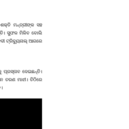
ଶକ୍ତି ମନ୍ତ୍ରୀଙ୍କ ସହ
ତି
।
ସୁଫଳ ମିଳିବ ବୋଲି
ଦୀ ଟ୍ରିବ୍ୟୁନାଲ୍ ଆଗରେ
 ପ୍ରସ୍ତାବ ଦେଇଛନ୍ତି।
ାହନ ଚରଣ ମାଝୀ
।
ଚିଠିରେ
ବ
।