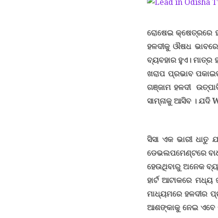
ରୋଷେଇ କ୍ଷେତ୍ରରେ ହ
ହଳଦୀକୁ ଔଷଧ ଭାବରେ ଆ
ବ୍ୟବହାର ହୁଏ। ମାତ୍ର 
ଖରାପ ପ୍ରଭାବ ପକାଇପା
ଗଞ୍ଜାମ ହଳଦୀ ଉତ୍ପାଦ
ସାମ୍ନାକୁ ଆସିବ । ଯଦ
ସିସା ଏକ ଭାରୀ ଧାତୁ ଯ
ଡେଭଲପମେଣ୍ଟରେ ବାଧକ 
ହେଉଥିବାରୁ ଅନେକ ବ୍ୟକ
ହାର୍ଟ ଆଟାକରେ ମଧ୍ୟ
ମାଧ୍ୟମରେ ହଳଦୀର ପ୍ର
ଆଶଙ୍କାକୁ ନେଇ ଏବେ ଚର୍