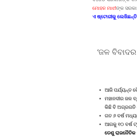
ମୋହନ ମାଝୀ
ଙ୍କ ସରକା
ଏ ଷ୍ଟୋରୀକୁ ଲେଖିଛନ୍
‘ଜଳ ବିବାଦର
ଆଜି ପର୍ଯ୍ୟନ୍ତ 
ମହାନଦୀର ଜଳ ବ
କିଛି ବି ଅଗ୍ରଗତି 
ଗତ ୬ ବର୍ଷ ମଧ୍ୟ
ଆଗକୁ ୧୦ ବର୍ଷ ଟ
ତେଣୁ
ରାଜନୈତିକ