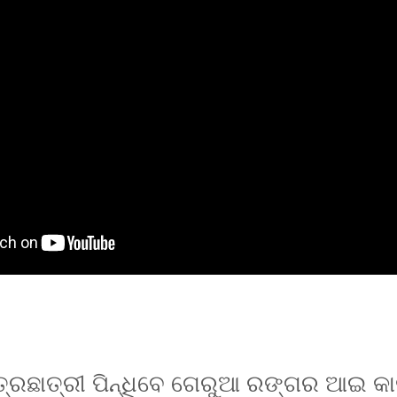
ତ୍ରଛାତ୍ରୀ ପିନ୍ଧିବେ ଗେରୁଆ ରଙ୍ଗର ଆଇ କାର୍