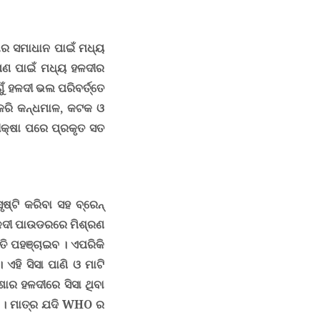
ାର ସମାଧାନ ପାଇଁ ମଧ୍ୟ
ାପଣ ପାଇଁ ମଧ୍ୟ ହଳଦୀର
ଁ ହଳଦୀ ଭଲ ପରିବର୍ତ୍ତେ
 କରି କନ୍ଧମାଳ, କଟକ ଓ
ୀକ୍ଷା ପରେ ପ୍ରକୃତ ସତ
ଷ୍ଟି କରିବା ସହ ବ୍ରେନ୍
ହଳଦୀ ପାଉଡରରେ ମିଶ୍ରଣ
ତି ପହଞ୍ଚାଇବ । ଏପରିକି
।
ଏହି ସିସା ପାଣି ଓ ମାଟି
ିଶାର ହଳଦୀରେ ସିସା ଥିବା
।
ମାତ୍ର ଯଦି
WHO
ର