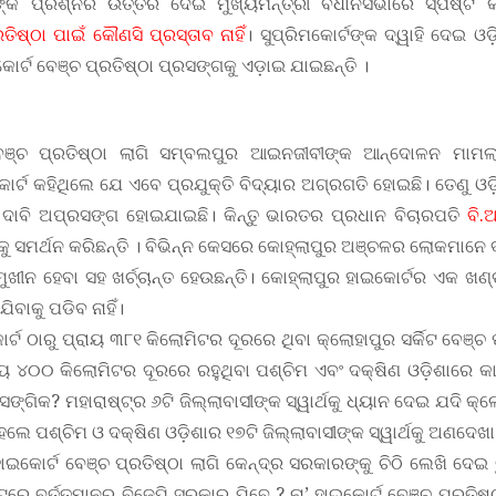
ଙ୍କ ପ୍ରଶ୍ନର ଉତ୍ତର ଦେଇ ମୁଖ୍ୟମନ୍ତ୍ରୀ ବିଧାନସଭାରେ ସ୍ପଷ୍ଟ 
ିଷ୍ଠା ପାଇଁ କୌଣସି ପ୍ରସ୍ତାବ ନାହିଁ
। ସୁପ୍ରିମକୋର୍ଟଙ୍କ ଦ୍ୱାହି ଦେଇ ଓ
ୋର୍ଟ ବେଞ୍ଚ ପ୍ରତିଷ୍ଠା ପ୍ରସଙ୍ଗକୁ ଏଡ଼ାଇ ଯାଇଛନ୍ତି ।
େଞ୍ଚ ପ୍ରତିଷ୍ଠା ଲାଗି ସମ୍ବଲପୁର ଆଇନଜୀବୀଙ୍କ ଆନ୍ଦୋଳନ ମାମଲା
ୋର୍ଟ କହିଥିଲେ ଯେ ଏବେ ପ୍ରଯୁକ୍ତି ବିଦ୍ୟାର ଅଗ୍ରଗତି ହୋଇଛି। ତେଣୁ ଓ
ା ଦାବି ଅପ୍ରସଙ୍ଗ ହୋଇଯାଇଛି। କିନ୍ତୁ ଭାରତର ପ୍ରଧାନ ବିଚାରପତି
ବି.
ଠାକୁ ସମର୍ଥନ କରିଛନ୍ତି । ବିଭିନ୍ନ କେସରେ କୋହ୍ଲାପୁର ଅଞ୍ଚଳର ଲୋକମାନେ 
ଖୀନ ହେବା ସହ ଖର୍ଚ୍ଚାନ୍ତ ହେଉଛନ୍ତି। କୋହ୍ଲାପୁର ହାଇକୋର୍ଟର ଏକ ଖଣ
ିବାକୁ ପଡିବ ନାହିଁ।
ଠାରୁ ପ୍ରାୟ ୩୮୧ କିଲୋମିଟର ଦୂରରେ ଥିବା କ୍ଲୋହାପୁର ସର୍କିଟ ବେଞ୍ଚ 
 ୪୦୦ କିଲୋମିଟର ଦୂରରେ ରହୁଥିବା ପଶ୍ଚିମ ଏବଂ ଦକ୍ଷିଣ ଓଡ଼ିଶାରେ କାହ
ାସଙ୍ଗିକ? ମହାରାଷ୍ଟ୍ର ୬ଟି ଜିଲ୍ଲାବାସୀଙ୍କ ସ୍ୱାର୍ଥକୁ ଧ୍ୟାନ ଦେଇ ଯଦି କ୍ଲ
ହେଲେ ପଶ୍ଚିମ ଓ ଦକ୍ଷିଣ ଓଡ଼ିଶାର ୧୭ଟି ଜିଲ୍ଲାବାସୀଙ୍କ ସ୍ୱାର୍ଥକୁ ଅଣଦେଖା
ୋର୍ଟ ବେଞ୍ଚ ପ୍ରତିଷ୍ଠା ଲାଗି କେନ୍ଦ୍ର ସରକାରଙ୍କୁ ଚିଠି ଲେଖି ଦେଇ ଚୁପ
ରେ ବର୍ତ୍ତମାନର ବିଜେପି ସରକାର ଯିବେ ? ନା’ ହାଇକୋର୍ଟ ବେଞ୍ଚ ପ୍ରତିଷ୍