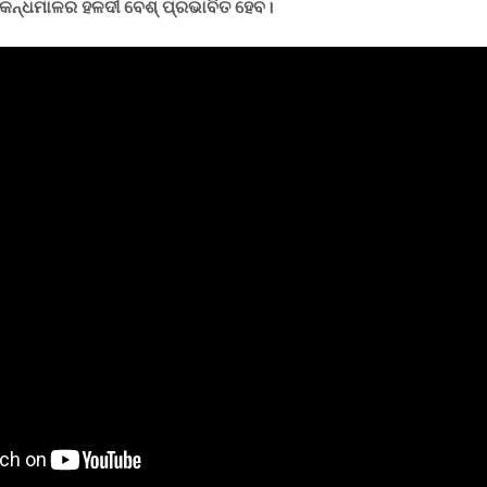
ନ୍ଧମାଳର ହଳଦୀ ବେଶ୍ ପ୍ରଭାବିତ ହେବ।