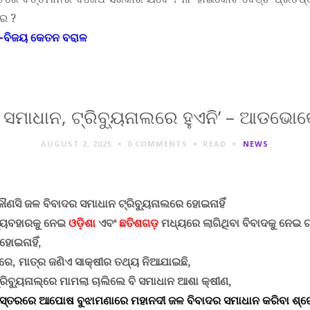
ର ?
ତି-ବିଜୟ କେତନ ବରାଳ
 ସମାଧାନ, ଟ୍ରିବ୍ୟୁନାଲରେ ହୁଏନି’ – ଆଡଭୋକ
AUGUST 2, 2025
0 COMMENTS
READ
NEWS
କୌଣସି ଜଳ ବିବାଦର ସମାଧାନ ଟ୍ରିବ୍ୟୁନାଲରେ ହୋଇନାହିଁ
୍ୟବହାରକୁ ନେଇ
ଓଡ଼ିଶା
ଏବଂ
ଛତିଶଗଡ଼
ମଧ୍ୟରେ ଲାଗିଥିବା ବିବାଦକୁ ନେଇ ଗ
ହୋଇନାହିଁ,
ରେ, ମାତ୍ର ଜଣିଏ ସାକ୍ଷୀର ତଥ୍ୟ ନିଆଯାଇଛି,
୍ରିବ୍ୟୁନାଲ୍‌ରେ ମାମଲା ଚାଲିଲେ ବି ସମାଧାନ ଆଶା କ୍ଷୀଣ,
 ସ୍ତରରେ ଆପୋଷ ବୁଝାମଣାରେ
ମହାନଦୀ ଜଳ ବିବାଦର
ସମାଧାନ କରିବା ଶ୍