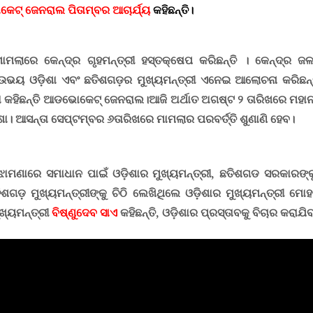
ଟ୍ ଜେନରାଲ ପିତାମ୍ବର ଆଚାର୍ଯ୍ୟ
କହିଛନ୍ତି।
ମଲାରେ କେନ୍ଦ୍ର ଗୃହମନ୍ତ୍ରୀ ହସ୍ତକ୍ଷେପ କରିଛନ୍ତି
।
କେନ୍ଦ୍ର ଜଳ
ଉଭୟ ଓଡ଼ିଶା ଏବଂ ଛତିଶଗଡ଼ର ମୁଖ୍ୟମନ୍ତ୍ରୀ ଏନେଇ ଆଲୋଚନା କରିଛନ୍
 କହିଛନ୍ତି ଆଡଭୋକେଟ୍ ଜେନରାଲ।
ଆଜି ଅର୍ଥାତ ଅଗଷ୍ଟ ୨ ତାରିଖରେ ମହାନ
ଶା। ଆସନ୍ତା ସେପ୍ଟମ୍ବର ୬ତାରିଖରେ ମାମଲାର ପରବର୍ତ୍ତି ଶୁଣାଣି ହେବ।
ଣାରେ ସମାଧାନ ପାଇଁ ଓଡ଼ିଶାର ମୁଖ୍ୟମନ୍ତ୍ରୀ, ଛତିଶଗଡ ସରକାରଙ୍କୁ
ଡ଼ ମୁଖ୍ୟମନ୍ତ୍ରୀଙ୍କୁ ଚିଠି ଲେଖିଥିଲେ ଓଡ଼ିଶାର ମୁଖ୍ୟମନ୍ତ୍ରୀ ମେ
ଖ୍ୟମନ୍ତ୍ରୀ
ବିଷ୍ଣୁଦେବ ସାଏ
କହିଛନ୍ତି
,
ଓଡ଼ିଶାର ପ୍ରସ୍ତାବକୁ ବିଚାର କରାଯି