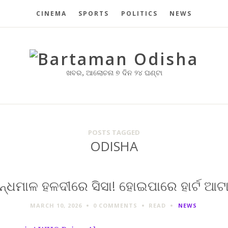
CINEMA
SPORTS
POLITICS
NEWS
ଖବର, ଆଲୋଚନା ୭ ଦିନ ୨୪ ଘଣ୍ଟା
POSTS TAGGED
ODISHA
ନ୍ଧମାଳ ହଳଦୀରେ ସିସା! ହୋଇପାରେ ହାର୍ଟ ଆଟା
MARCH 10, 2026
0 COMMENTS
READ
NEWS