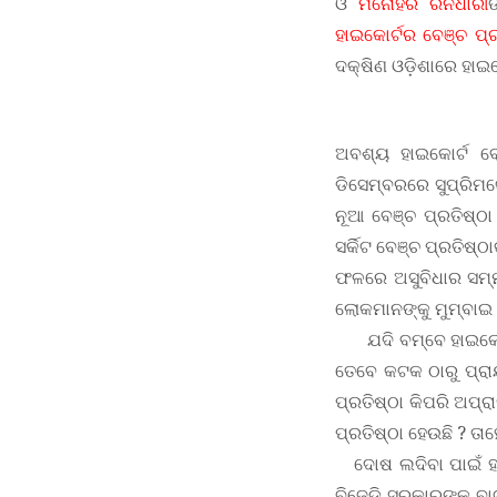
ଓ
ମନୋହର ରନଧାରୀ
ହାଇକୋର୍ଟର ବେଞ୍ଚ ପ୍ରତ
ଦକ୍ଷିଣ ଓଡ଼ିଶାରେ ହାଇକ
ଅବଶ୍ୟ ହାଇକୋର୍ଟ ବ
ଡିସେମ୍ବରରେ ସୁପ୍ରିମକ
ନୂଆ ବେଞ୍ଚ ପ୍ରତିଷ୍ଠ
ସର୍କିଟ ବେଞ୍ଚ ପ୍ରତିଷ୍
ଫଳରେ ଅସୁବିଧାର ସମ୍ମୁ
ଲୋକମାନଙ୍କୁ ମୁମ୍ବାଇ ଯ
ଯଦି ବମ୍ବେ ହାଇକୋର୍ଟ 
ତେବେ କଟକ ଠାରୁ ପ୍ରାୟ
ପ୍ରତିଷ୍ଠା କିପରି ଅପ୍ର
ପ୍ରତିଷ୍ଠା ହେଉଛି ? ତା
ଦୋଷ ଲଦିବା ପାଇଁ ହାଇକ
ବିଜେଡି ସରକାରଙ୍କ ବାଟ