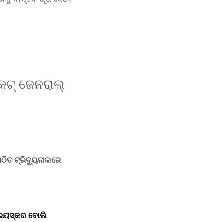
େଟ୍ ଜେନରାଲ୍
ଠିତ ଟ୍ରିବ୍ୟୁନାଲରେ
ରେୟସ୍କର ବୋଲି