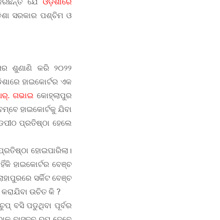
କରିଛନ୍ତି ଯେ
ଓଡ଼ିଶାରେ
ଡ଼ିଶା ସରକାର ପଶ୍ଚିମ ଓ
ର ଶୁଣାଣି କରି ୨୦୨୨
ଡ଼ିଶାରେ ହାଇକୋର୍ଟର ଏକ
ଆର୍. ଗଭାଇ
କୋହ୍ଲାପୁର
ବମ୍ବେ ହାଇକୋର୍ଟକୁ ଯିବା
୍ଡପୀଠ ପ୍ରତିଷ୍ଠା ହେଲେ
ପ୍ରତିଷ୍ଠା ହୋଇପାରିଲା।
ିଁକି ହାଇକୋର୍ଟର ବେଞ୍ଚ
ୋହାପୁରରେ ସର୍କିଟ ବେଞ୍ଚ
 କରାଯିବା ଉଚିତ କି ?
୍ ବସି ପଡୁଥିବା ପୂର୍ବର
ଠାକୁ ବାସ୍ତବ ରୂପ ଦେବେ