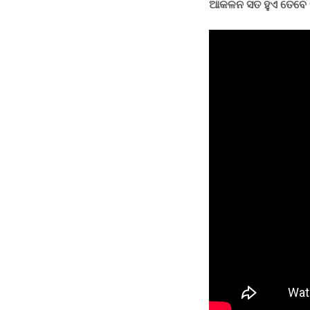
ଆକଳନ ସତ ହୁଏ ତେବେ କ