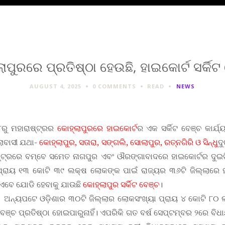
ାପୁରରେ ପ୍ରତିଷ୍ଠା ହେଉଛି, ହାଇକୋର୍ଟ ସର୍କିଟ
AUGUST 4, 2025
0 COMMENTS
READ
NEWS
୮ରୁ ମହାରାଷ୍ଟ୍ରର
କୋହ୍ଲାପୁରରେ ହାଇକୋର୍ଟ
ର ଏକ ସର୍କିଟ ବେଞ୍ଚ କାର୍ଯ୍
ଲାବାସୀ ଯଥା-
କୋହ୍ଲାପୁର, ସତାରା, ସଙ୍ଗଲି, ସୋଲାପୁର, ରତ୍ନଗିରି ଓ ସିନ୍ଧୁ
ଦ
ାଷ୍ଟ୍ରରେ ବମ୍ବେ ସମେତ ନାଗପୁର ଏବଂ ଔରଙ୍ଗାବାଦରେ ହାଇକୋର୍ଟର ଦୁଇଟି
 ପ୍ରାୟ ୧୩ କୋଟି ୩୯ ଲକ୍ଷ ଲୋକଙ୍କ ପାଇଁ ରାଜ୍ୟର ୩୬ଟି ଜିଲ୍ଲାରେ 
। ଏବେ ଯୋଡି ହେବାକୁ ଯାଉଛି
କୋହ୍ଲାପୁର ସର୍କିଟ ବେଞ୍ଚ
।
ର ୩୦ଟି ଜିଲ୍ଲାର ଲୋକସଂଖ୍ୟା ପ୍ରାୟ ୪ କୋଟି ୮୦ ଲକ୍
୍ଚ ପ୍ରତିଷ୍ଠା ହୋଇପାରୁନାହିଁ। ଏପରିକି ଗତ ବର୍ଷ ସେପ୍ଟମ୍ବର ୨ରେ ବି