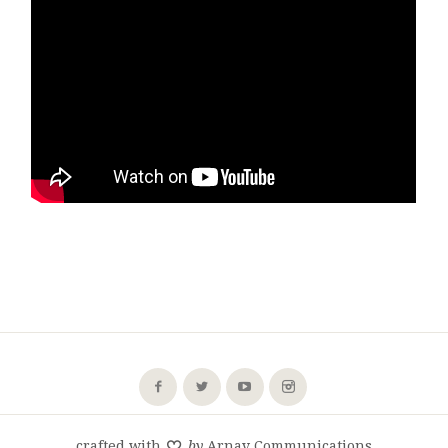
crafted with
by
Arnav Communications