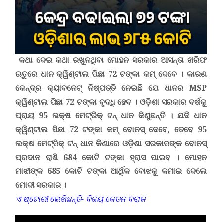
କଥା ଦେଇ କଥା ରଖୁନଥିବା ମୋହନ ସରକାର ଆସନ୍ତା ଖରିଫ
ଋତୁରେ ଧାନ କ୍ୱିଣ୍ଟାଲ ପିଛା 72 ଟଙ୍କା କମ୍ ଦେବେ ।
କାରଣ
କେନ୍ଦ୍ର କ୍ୟାବନେଟ୍ ନିଷ୍ପତ୍ତି ନେଇଛି ଯେ ଧାନର
MSP
କ୍ୱିଣ୍ଟାଲ ପିଛା 72 ଟଙ୍କା ବୃଦ୍ଧି ହେବ ।
ଓଡ଼ିଶା ସରକାର ବର୍ଷକୁ
ପ୍ରାୟ 95 ଲକ୍ଷ ମେଟ୍ରିକ୍ ଟନ୍ ଧାନ କିଣୁଛନ୍ତି ।
ଯଦି ଧାନ
କ୍ୱିଣ୍ଟାଲ ପିଛା 72 ଟଙ୍କା କମ୍ ବୋନସ୍ ଦେବେ
,
ତେବେ 95
ଲକ୍ଷ ମେଟ୍ରିକ୍ ଟନ୍ ଧାନ କିଣାରେ ଓଡ଼ିଶା ସରକାରଙ୍କ ବୋନସ୍
ପ୍ରଦାନ ରାଶି 684 କୋଟି ଟଙ୍କା ହ୍ରାସ ପାଇବ ।
ମୋହନ
ମାଝୀଙ୍କ 685 କୋଟି ଟଙ୍କା ଆର୍ଥିକ ବୋଝକୁ କମାଇ ଦେଲେ
ମୋଦୀ
ସରକାର ।
ଏ ଷ୍ଟୋରୀ ଲେଖିଛନ୍ତି- ବିଜୟ କେତନ ବରାଳ