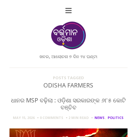
ଖବର, ଆଲୋଚନା ୭ ଦିନ ୨୪ ଘଣ୍ଟା
POSTS TAGGED
ODISHA FARMERS
ଧାନର MSP ବଢ଼ିଲା : ଓଡ଼ିଶା ସରକାରଙ୍କ ୬୮୫ କୋଟି
ବଞ୍ଚିବ
MAY 15, 2026
0 COMMENTS
2 MIN
READ
NEWS
,
POLITICS