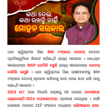
ଧାନ କ୍ୱିଣ୍ଟାଲ ପିଛା
800 ଟଙ୍କାର ବୋନସ୍
ଦେବାର
ପ୍ରତିଶ୍ରୁତିରେ ଖିଲାଫ କରିଛନ୍ତି ରାଜ୍ୟ ସରକାର । କେନ୍ଦ୍ର
ସରକାରଙ୍କ
MSP
ଯେତିକି ବଢୁଛି
ରାଜ୍ୟ ସରକାରଙ୍କ
ବୋନସ୍
ସେତିକି କମୁଛି
। ଧାନ କ୍ୱିଣ୍ଟାଲ ପିଛା ଚାଷୀମାନଙ୍କୁ 800
ଟଙ୍କାର ବୋନସ୍ ପ୍ରଦାନ କରିବାକୁ କଥା ଦେଇ କଥା ରଖି ପାରୁ
ନାହାନ୍ତି ସରକାର ।
2024 ମେ’ 5
ରେ ବିଜେପି ପକ୍ଷରୁ 60 ପେଜର
ମୋଦୀଙ୍କ
ଗ୍ୟାରେଣ୍ଟି-2024 ଘୋଷଣାପତ୍ର
ପ୍ରକାଶ ପାଇଥିଲା । ସେହି
ଘୋଷଣା ପତ୍ରର 21ଟି ସଂକଳ୍ପ ମଧ୍ୟରେ
ଦ୍ୱିତୀୟରେ ଥିଲା-