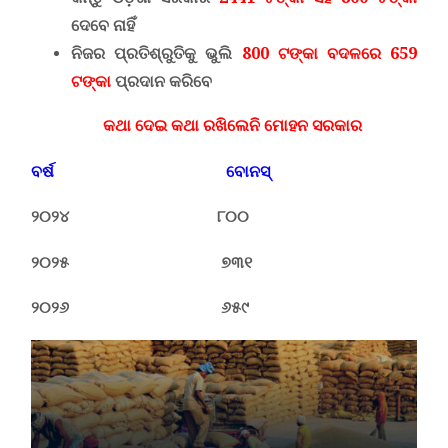
ଦେବେ ନାହିଁ
ନିଜର ପ୍ରତିଶ୍ରୁତିକୁ ଭୁଲି
800 ଟଙ୍କା ବଦଳରେ 659
ଟଙ୍କା
ପ୍ରଦାନ କରିବେ
କଥା ଦେଇ କଥା ରଖିଲେନି ମୋହନ ସରକାର
ବର୍ଷ
ବୋନସ୍
୨୦୨୪
୮୦୦
୨୦୨୫
୭୩୧
୨୦୨୬
୬୫୯