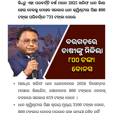
କିନ୍ତୁ ଏହା ପରବର୍ତ୍ତି ବର୍ଷ ମାନେ 2025 ଖରିଫ ଧାନ କିଣା
ହେଲା ବେଳକୁ ମୋହନ ସରକାର ଧାନ
କ୍ୱିଣ୍ଟାଲ
ପିଛା 800
ଟଙ୍କା ପରିବର୍ତ୍ତେ 731 ଟଙ୍କା ଦେଲେ
ଆସନ୍ତା ଖରିଫ ଧାନ ଯେତେବେଳେ 2026 ଡିସେମ୍ବର
ମାସରେ କିଣାଯିବ
,
ସେତେବେଳ 800 ଟଙ୍କାର ବୋନସ୍
ବଦଳରେ ସରକାର 659 ଟଙ୍କା ଦେବେ ।
ଧାନ କ୍ୱିଣ୍ଟାଲ ପିଛା କ୍ରୟ ମୂଲ୍ୟ 3100 ଟଙ୍କା ଦେବେ,
800 ଟଙ୍କାର ବୋନସ୍
ପ୍ରଦାନ ତାହା ସ୍ଥାୟୀ ରହିବ ନାହିଁ