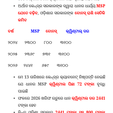
ଅର୍ଥାତ କେନ୍ଦ୍ର ସରକାରଙ୍କ ଦ୍ୱାରା ଧାନର ଧାର୍ଯ୍ୟ
MSP
ଯେତେ ବଢ଼ିବ
,
ଓଡ଼ିଶାର ସରକାରଙ୍କ
ବୋନସ୍ ରାଶି ସେତିକି
କମିବ
ବର୍ଷ
MSP
ବୋନସ୍
କ୍ୱିଣ୍ଟାଲ୍ ଦର
୨୦୨୪ ୨୩୦୦ ୮୦୦ ୩୧୦୦
୨୦୨୫ ୨୩୬୯ ୭୩୧ ୩୧୦୦
୨୦୨୬ ୨୪୪୧ ୬୫୯ ୩୧୦୦
ମେ 13 ତାରିଖରେ କେନ୍ଦ୍ର କ୍ୟାବନେଟ୍ ନିଷ୍ପତ୍ତି ନେଇଛି
ଯେ ଧାନର
MSP
କ୍ୱିଣ୍ଟାଲ ପିଛା 72 ଟଙ୍କା
ବୃଦ୍ଧି
ପାଇଛି
ଫଳରେ 2026 ଖରିଫ ଋତୁରେ ଧାନ
କ୍ୱିଣ୍ଟାଲ ଦର 2441
ଟଙ୍କା ହେବ
କିନ୍ତୁ ଓଡ଼ିଶା ସରକାର
2441 ଟଙ୍କା ସହ 800 ଟଙ୍କା