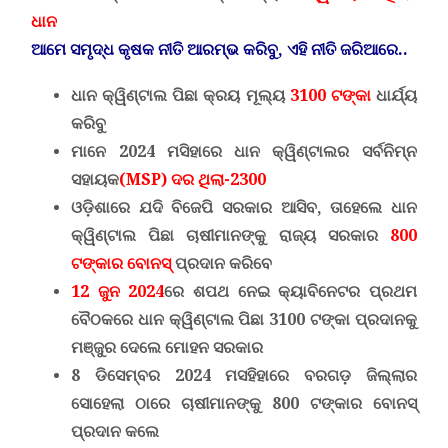
ଧାନ
ଆମେ ସମୃଦ୍ଧ କୃଷକ ନୀତି ଆରମ୍ଭ କରିବୁ
,
ଏହି ନୀତି ଜରିଆରେ..
ଧାନ କ୍ୱିଣ୍ଟାଲ ପିଛା କ୍ରୟ ମୂଲ୍ୟ
3100 ଟଙ୍କା
ଧାର୍ଯ୍ୟ
କରିବୁ
ମାନେ 2024 ମସିହାରେ ଧାନ କ୍ୱିଣ୍ଟାଲର ସର୍ବନିମ୍ନ
ସହାୟକ
(MSP)
ଦର ଥିଲା-2300
ଓଡ଼ିଶାରେ ଯଦି ବିଜେପି ସରକାର ଆସିବ
,
ତାହେଲେ ଧାନ
କ୍ୱିଣ୍ଟାଲ ପିଛା ଚାଷୀମାନଙ୍କୁ ରାଜ୍ୟ ସରକାର
800
ଟଙ୍କାର ବୋନସ୍
ପ୍ରଦାନ କରିବେ
12
ଜୁନ 2024
ରେ ଶପଥ ନେଇ କ୍ୟାବିନେଟର ପ୍ରଥମ
ବୈଠକରେ ଧାନ କ୍ୱିଣ୍ଟାଲ ପିଛା
3100
ଟଙ୍କା ପ୍ରଦାନକୁ
ମଞ୍ଜୁର
ଦେଲେ ମୋହନ
ସରକାର
8
ଡିସେମ୍ବର 2024
ମସହିହାରେ ବରଗଡ଼ ଜିଲ୍ଲାର
ସୋହେଲା ଠାରେ ଚାଷୀମାନଙ୍କୁ 800 ଟଙ୍କାର ବୋନସ୍
ପ୍ରଦାନ କଲେ