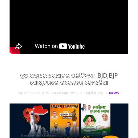
ନୂଆପଡ଼ାରେ ପୋଷ୍ଟର ପଲିଟିକ୍ସ : BJD,BJP
ପୋଷ୍ଟରରେ ରାଜେନ୍ଦ୍ର ଢୋଲକିଆ
OCTOBER 18, 2025
0 COMMENTS
1 MIN
READ
NEWS