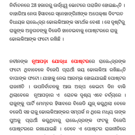
ନିର୍ବାଚନରେ 28 ହଜାରରୁ ଉର୍ଦ୍ଧ୍ୱ ଭୋଟରେ ପରାଜିତ ହୋଇଛନ୍ତି ।
ବାହାରିଆ ନେତା ହିସାବରେ ସ୍ନେହାଙ୍ଗିନୀଙ୍କ ଅପେକ୍ଷା ଦିବଂଗତ
ବିଧାୟକ ରାଜେନ୍ଦ୍ର ଢୋଲକିଆଙ୍କ ସମର୍ଥକ ବେଶୀ । ସେ ଦୃଷ୍ଟିରୁ
ରାଜୁଙ୍କ ଅନୁଗତଙ୍କୁ ବିଜେଡି ହାତେଇବାକୁ ପୋଷ୍ଟରରେ ରାଜୁ
ଢୋଲକିଆଙ୍କ ଫଟୋ ରଖିଛି ।
ନବୀନଙ୍କ
ନୂଆପଡ଼ା ଯୋଦ୍ଧା ପୋଷ୍ଟର
ରେ ରାଜେନ୍ଦ୍ରଙ୍କ
ଫଟୋ ଥିବାବେଳେ ବିଜେପି ପ୍ରାର୍ଥୀ ଜୟ ଢୋଲକିଆ ରଖିଛନ୍ତି
ବାପାଙ୍କ ଫଟୋ। ଯାହାକୁ ନେଇ ଆରମ୍ଭ ହୋଇଯାଇଛି ପୋଷ୍ଟର
ରାଜନୀତି ।
ଉପନିର୍ବାଚନକୁ ଆଉ ଅଳ୍ପ କେଇଟା ଦିନ ବାକି
ଥିଲାବେଳେ ନୂଆପଡ଼ାର ଏ ରୋଚକ ଦୃଶ୍ୟ ଏବେ ଚର୍ଚ୍ଚାରେ ।
ରାଜୁଙ୍କୁ ପାର୍ଟି ମେମ୍ବର ହିସାବରେ ବିଜେଡି ୟୁଜ୍ କରୁଥିଲା ବେଳେ
ବଜେପି ସହ ରାଜୁ ଢୋଲକିଆଙ୍କର ସମ୍ପର୍କ ନ ଥିଲେ ମଧ୍ୟ ତାଙ୍କ
ପୁଅକୁ ପ୍ରାର୍ଥୀ କରୁଥିବାରୁ ରାଜେନ୍ଦ୍ରଙ୍କ ଫଟକୁ ବିଜେପି
ପୋଷ୍ଟରରେ ରଖାଯାଇଛି ।
ତେବେ ଏ ପୋଷ୍ଟର ରାଜନୀତିରେ