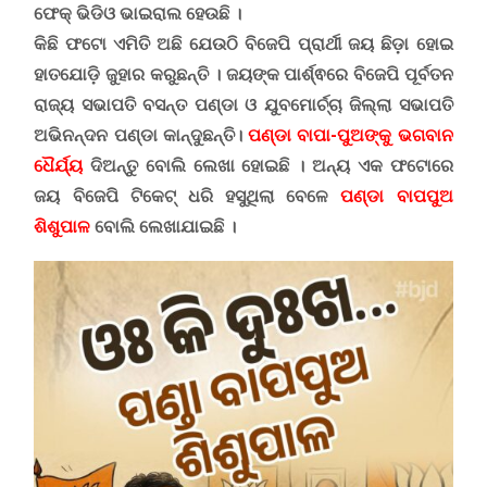
ଫେକ୍ ଭିଡିଓ ଭାଇରାଲ ହେଉଛି ।
କିଛି ଫଟୋ ଏମିତି ଅଛି ଯେଉଠି ବିଜେପି ପ୍ରାର୍ଥୀ ଜୟ ଛିଡ଼ା ହୋଇ
ହାତଯୋଡ଼ି ଜୁହାର କରୁଛନ୍ତି । ଜୟଙ୍କ ପାର୍ଶ୍ଵରେ ବିଜେପି ପୂର୍ବତନ
ରାଜ୍ୟ ସଭାପତି ବସନ୍ତ ପଣ୍ଡା ଓ ଯୁବମୋର୍ଚ୍ଚା ଜିଲ୍ଲା ସଭାପତି
ଅଭିନନ୍ଦନ ପଣ୍ଡା କାନ୍ଦୁଛନ୍ତି।
ପଣ୍ଡା ବାପା-ପୁଅଙ୍କୁ ଭଗବାନ
ଧୈର୍ଯ୍ୟ
ଦିଅନ୍ତୁ ବୋଲି ଲେଖା ହୋଇଛି । ଅନ୍ୟ ଏକ ଫଟୋରେ
ଜୟ ବିଜେପି ଟିକେଟ୍ ଧରି
ହସୁଥିଲା ବେଳେ
ପଣ୍ଡା ବାପପୁଅ
ଶିଶୁପାଳ
ବୋଲି ଲେଖାଯାଇଛି ।