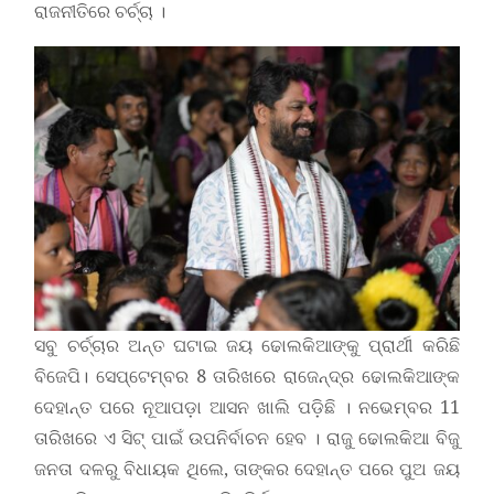
ରାଜନୀତିରେ ଚର୍ଚ୍ଚା ।
ସବୁ ଚର୍ଚ୍ଚାର ଅନ୍ତ ଘଟାଇ ଜୟ ଢୋଲକିଆଙ୍କୁ ପ୍ରାର୍ଥୀ କରିଛି
ବିଜେପି। ସେପ୍ଟେମ୍ବର 8 ତାରିଖରେ ରାଜେନ୍ଦ୍ର ଢୋଲକିଆଙ୍କ
ଦେହାନ୍ତ ପରେ ନୂଆପଡ଼ା ଆସନ ଖାଲି ପଡ଼ିଛି । ନଭେମ୍ବର 11
ତାରିଖରେ ଏ ସିଟ୍ ପାଇଁ ଉପନିର୍ବାଚନ ହେବ । ରାଜୁ ଢୋଲକିଆ ବିଜୁ
ଜନତା ଦଳରୁ ବିଧାୟକ ଥିଲେ, ତାଙ୍କର ଦେହାନ୍ତ ପରେ ପୁଅ ଜୟ