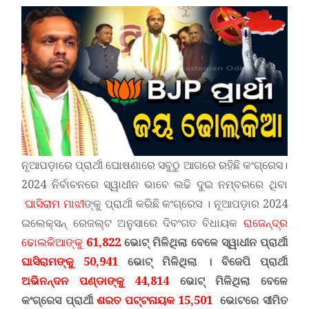
ନୂଆପଡ଼ାରେ ପ୍ରାର୍ଥୀ ଘୋଷଣାରେ ସବୁଠୁ ଆଗରେ ରହିଛି କଂଗ୍ରେସ।
2024 ନିର୍ବାଚନରେ ସ୍ୱାଧୀନ ଭାବେ ଲଢି ଦୁଇ ନମ୍ବରରେ ଥିବା
ଘାସିରାମ ମାଝୀ
ଙ୍କୁ ପ୍ରାର୍ଥୀ କରିଛି କଂଗ୍ରେସ । ନୂଆପଡ଼ାର 2024
ଇଲେକ୍ସନ୍ ରେଜଲ୍ଟ ଅନୁସାରେ ଦିବଂଗତ ବିଧାୟକ
ରାଜେନ୍ଦ୍ର
ଢୋଲକିଆଙ୍କୁ
61,822
ଭୋଟ୍ ମିଳିଥିଲା ବେଳେ ସ୍ୱାଧୀନ ପ୍ରାର୍ଥୀ
ଘାସିରାମଙ୍କୁ
50,941
ଭୋଟ୍ ମିଳିଥିଲା । ବିଜେପି ପ୍ରାର୍ଥୀ
ଅଭିନନ୍ଦନ ପଣ୍ଡାଙ୍କୁ
44,814
ଭୋଟ୍ ମିଳିଥିଲା ବେଳେ
କଂଗ୍ରେସ ପ୍ରାର୍ଥୀ
ଶରତ ପଟ୍ଟନାୟକ
15,501
ଭୋଟରେ ସୀମିତ