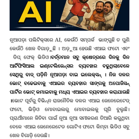
ନୂଆପଡ଼ା ପଲିଟିକ୍ସରେ AI,
କେଉଁଠି ସମ୍ପର୍କ ଭାଙ୍ଗୁଛି
ତ ପୁଣି
କେଉଁଠି
ଖେଳ ବିଗାଡ଼ୁଛି ।
ଅଡ଼ୁଆ ହେଉଛି ଏଆଇ ଫଟୋ ଏବଂ
ଡିପ୍ ଫେକ୍ ଭିଡିଓ।
ବର୍ତ୍ତମାନ ସବୁ କ୍ଷେତ୍ରରେ ଦିନକୁ ଦିନ
ଆର୍ଟିଫିସିଆଲ ଇଣ୍ଟେଲିଜେନ୍ସର ବ୍ୟବହାର ବଢୁଥିଲାବେଳେ
ସେଥିରୁ ବାଦ୍ ପଡ଼ିନି ନୂଆପଡ଼ା ବାଇ ଇଲେକ୍ସନ୍
।
ନିଜ ଦଳର
ଭୋଟ୍ ବଢେଇବାକୁ ଏଆଇର ବ୍ୟବହାର ସାଙ୍ଗକୁ ଅପୋଜିସନ୍
ପାର୍ଟିର ଭୋଟ୍ କମାଇବାକୁ ମଧ୍ୟ ଏଆଇର ବ୍ୟବହାର କରାଯାଉଛି
।
ଭୋଟ ପୂର୍ବରୁ ବିଭିନ୍ନ ରାଜନୈତିକ ଦଳର ଏଆଇ ଜେନେରେଟେଡ୍
ଫଟୋ, ଭିଡ଼ିଓ ମୋବାଇଲରୁ ମୋବାଇଲକୁ ଘୂରି ବୁଲୁଛି।
ପ୍ରାର୍ଥୀମାନେ ଜିତିବା ପାଇଁ ନୂଆ ନୂଆ ସମୀକରଣ ତିଆରି କରୁଥିବା
ବେଳେ ଏଆଇ ଜେନେରେଟେଡ ଗୋଟିଏ ଫଟୋ କିମ୍ବା
ଭିଡିଓ ସବୁ
ଖେଳ ବିଗାଡ଼ି ଦେଉଛି।