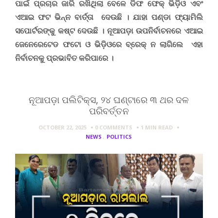
ପାଇଁ ପ୍ରଚାର ଜାରି ରଖିଥିଲା ବେଳେ ଡିଫ ଫେକ୍ ଭିଡ଼ିଓ ଏବଂ
ଏଆଇ ଫଟ ଭିନ୍ନ ବାର୍ତ୍ତା ଦେଉଛି । ଯାହା ପଣ୍ଡା ଫ୍ୟାମିଲି
ସପୋର୍ଟରଙ୍କୁ କଷ୍ଟ ଦେଉଛି ।
ନୂଆପଡ଼ା ଉପନିର୍ବାଚନରେ ଏଆଇ
ଜେନେରେଟେଡ ଫଟୋ ଓ ଭିଡ଼ିଓରେ ବ୍ରେକ୍ ନ ଲାଗିଲେ ଏହା
ନିର୍ବାଚନକୁ ପ୍ରଭାବିତ କରିପାରେ ।
ନୂଆପଡ଼ା ପଲିଟିକ୍ସ, ୨୪ ଘଣ୍ଟାରେ ୩ ଥର ଦଳ
ପରିବର୍ତ୍ତନ
OCTOBER 22, 2025
0 COMMENTS
1 MIN
READ
NEWS
,
POLITICS