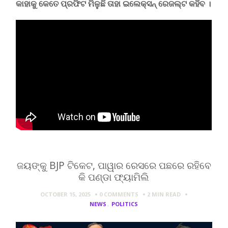
କାହାକୁ କେତେ ପ୍ରଫିଟ ମିଳୁଛି ତାହା ଇଲେକ୍ସନ୍ ରେଜଲ୍ଟ କହିବ ।
ଜୟଙ୍କୁ BJP ଟିକେଟ, ପାୱାର ରେସରେ ପଛରେ ରହିବେ
କି ପଣ୍ଡା ଫ୍ୟାମିଲି
OCTOBER 15, 2025
0 COMMENTS
2 MIN
READ
NEWS
,
POLITICS