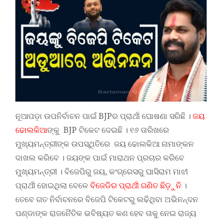
ନୂଆପଡ଼ା ଉପନିର୍ବାଚନ ପାଇଁ BJPର ପ୍ରାର୍ଥୀ ଘୋଷଣା ସରିଛି ।
ଜୟ
ଢୋଲକିଆ
ଙ୍କୁ BJP ଟିକେଟ ଦେଇଛି । ୧୬ ତାରିଖରେ
ମୁଖ୍ୟମନ୍ତ୍ରୀଙ୍କ ଉପସ୍ଥିତିରେ ଜୟ ଢୋଲକିଆ ନାମାଙ୍କନ
ଦାଖଲ କରିବେ । ଜୟଙ୍କ ପାଇଁ ମାରାଥନ ପ୍ରଚାର କରିବେ
ମୁଖ୍ୟମନ୍ତ୍ରୀ । ବିଜେପିରୁ ଜୟ, କଂଗ୍ରେସରୁ ଘାସିରାମ ମାଝୀ
ପ୍ରାର୍ଥୀ ହୋଇଥିଲା ବେଳେ
ବିଜେଡିର ପ୍ରାର୍ଥୀ ଗଣିତ ଛିଡ଼ୁନି
।
ତେବେ ଗତ ନିର୍ବାଚନରେ ବିଜେପି ଟିକେଟରୁ ଲଢିଥିବା ଅଭିନନ୍ଦନ
ପଣ୍ଡାଙ୍କ ରାଜନୈତିକ ଭବିଷ୍ୟତ କଣ ହେବ ତାକୁ ନେଇ ରାଜ୍ୟ