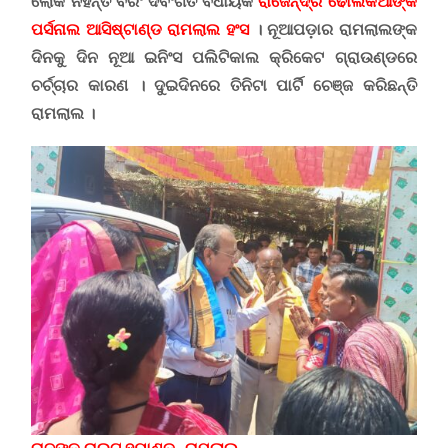
ଲୋକ ନହନ୍ତି ବରଂ ଦିବଂଗତ ବିଧାୟକ
ରାଜେନ୍ଦ୍ର ଢୋଲକିଆଙ୍କ
ପର୍ସନାଲ ଆସିଷ୍ଟାଣ୍ଡ ରାମଲାଲ ହଂସ
। ନୂଆପଡ଼ାର ରାମଲାଲଙ୍କ
ଦିନକୁ ଦିନ ନୂଆ ଇନିଂସ ପଲିଟିକାଲ କ୍ରିକେଟ ଗ୍ରାଉଣ୍ଡରେ
ଚର୍ଚ୍ଚାର କାରଣ । ଦୁଇଦିନରେ ତିନିଟା ପାର୍ଟି ଚେଞ୍ଜ କରିଛନ୍ତି
ରାମଲାଲ ।