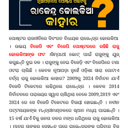
ପୋଷ୍ଟର ରାଜନୀତିରେ ଦିବଂଗତ ବିଧାୟକ ରାଜେନ୍ଦ୍ର ଢୋଲକିଆ
।
ଉଭୟ
ବିଜେଡି ଏବଂ ବିଜେପି ପୋଷ୍ଟରରେ ରହିଛି ରାଜୁ
ଢୋଲକିଆଙ୍କ ଫଟ
।
ସିମ୍ପାଥୀ ଭୋଟ୍ ପାଇଁ ରାଜୁଙ୍କୁ ୟୁଜ୍
କରୁଛନ୍ତି ଦୁଇ ଦଳ ।
ରାଜୁଙ୍କୁ ନେଇ ବିଜେଡ଼ି ଏବଂ ବିଜେପିରେ ଟଣା
ଓଟରା ଚାଲିଛି ।
କେବଳ ନୂଆପଡ଼ା ନୁହେଁ ଓଡ଼ିଶା ସାରା ଗୋଟାଏ
ଚର୍ଚ୍ଚା ରାଜୁ ଢୋଲକିଆ କାହାର?
2009ରୁ 2024 ନିର୍ବାଚନ ଯାଏଁ
ବିଜେଡି ଟିକେଟରେ ଲଢିଥିଲେ ରାଜେନ୍ଦ୍ର । କେବଳ 2014
ନିର୍ବାଚନରେ ପରାଜୟର ସ୍ୱାଦ ଚାଖିଥିଲା ବେଳେ 2009,2019 ଏବଂ
2024 ରେ ସେ ବିଜେଡି ଟିକେଟରେ ବିଜୟୀ ହୋଇଛନ୍ତି । ନବୀନ
ପଟ୍ଟନାୟକଙ୍କ ମନ୍ତ୍ରୀମଣ୍ଡଳରେ ସ୍ଥାନ ମଧ୍ୟ ପାଇଛନ୍ତି ।
15 ବର୍ଷ ଯାଏଁ ବିଜୁ ଜନତା ଦଳର ମଙ୍ଗ ଧରିଥିଲେ ରାଜୁ ଢୋଲକିଆ
। ମାତ୍ର ତାଙ୍କର ଦେହାନ୍ତ ପରେ ରାଜେନ୍ଦ୍ରଙ୍କ ପରିବାର ବିଜୁ