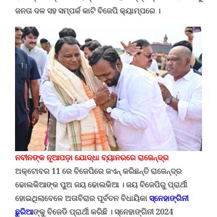
ଜନତା ଦଳ ସହ ସମ୍ପର୍କ କାଟି ବିଜେପି କ୍ୟାମ୍ପରେ ।
ନବୀନଙ୍କ ନୂଆପଡ଼ା ଯୋଦ୍ଧା ବ୍ୟାନରରେ ରାଜେନ୍ଦ୍ର
ଅକ୍ଟୋବର 11 ରେ ବିଜେପିରେ ଜଏନ୍ କରିଛନ୍ତି ରାଜେନ୍ଦ୍ର
ଢୋଲକିଆଙ୍କ ପୁଅ ଜୟ ଢୋଲକିଆ । ଜୟ ବିଜେପିରୁ ପ୍ରାର୍ଥୀ
ହୋଇଥିଲାବେଳେ ଅତାବିରାର ପୂର୍ବତନ ବିଧାୟିକା
ସ୍ନେହାଙ୍ଗିନୀ
ଛୁରିଆ
ଙ୍କୁ ବିଜେଡି ପ୍ରାର୍ଥୀ କରିଛି । ସ୍ନେହାଙ୍ଗିନୀ 2024