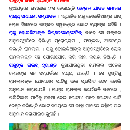
ରାଜୁଙ୍କ ରାଇଟ ହ୍ୟାଣ୍ଡ- ରାମଲାଲ
ନୂଆପଡ଼ାର ରାମଲାଲ ହଂସ ହେଉଛନ୍ତି
ଉତ୍କଳ ଯାଦବ ସମାଜର
ରାଜ୍ୟ ସାଧାରଣ ସମ୍ପାଦକ
। ଏଥିସହିତ ରାଜୁ ଢୋଲକିଆଙ୍କ ଖାସ୍
ଲୋକ ହିସାବରେ ତାଙ୍କର ସ୍ୱତନ୍ତ୍ର ଭୋଟ ବ୍ୟାଙ୍କ ରହିଛି ।
ରାଜୁ ଢୋଲକିଆଙ୍କ ରିପ୍ରେଜେଣ୍ଟେଟିଭ୍
ଭାବେ ସେ ତାଙ୍କର
ଅନୁପସ୍ଥିତିରେ ବିଭିନ୍ନ ପ୍ରୋଗ୍ରାମ , ଫଙ୍କସନ୍ ଆଟେଣ୍ଡ
କରନ୍ତି ରାମଲାଲ । ରାଜୁ ଢୋଲକିଆଙ୍କ ଅନୁପସ୍ଥିତିରେ ଲୋକ
ରାମଲାଲଙ୍କ ସହ ଯୋଗାଯୋଗ କରି କାମ କରାଇ ନିଅନ୍ତି ।
ରାଜୁଙ୍କ ରାଇଟ୍ ହ୍ୟାଣ୍ଡ
କୁହାଯାଉଥିବା ରାମଲାଲ ଅନେକ
ଲୋକଙ୍କ ସହ ସମ୍ପର୍କରେ ମଧ୍ୟ ଅଛନ୍ତି । ସେ ଦୃଷ୍ଟିରୁ
ରାମଲାଲଙ୍କ ଯୋଗଦାନ ପାର୍ଟିକୁ ଭଲ ପ୍ରଫିଟ ଦେବ ବୋଲି
ଅନୁମାନ କରାଯାଉଛି । ମାତ୍ର ରାମଲାଲ ଯେଉଁଭଳି ଭାବରେ ,
ପଲିଟିକାଲ ପାର୍ଟିକୁ ଚକମା ଦେଇ ଗୋଟାଏ ପରେ ଗୋଟାଏ ପାର୍ଟି
ଚେଞ୍ଜ କରିଛନ୍ତି ଭୋଟ ସମୟରେ ସେ କାହା ପାଖରେ ରହିବେ ତାର
ଅନୁମାନ କରାଯାଇପାରୁନାହିଁ ।