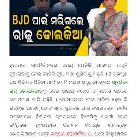
ନୂଆପଡ଼ା ଉପନିର୍ବାଚନର ସମୟ ଯେତିକି ପାଖେଇ ଆସୁଛି
ନୂଆପଡ଼ାକୁ ନେଇ ସେତିକି ନୂଆ କଥା ଶୁଣିବାକୁ ମିଳୁଛି । 3 ପ୍ରମୁଖ
ଦଳ ନିର୍ବାଚନ ଜିତିବା ପାଇଁ ଗୋଟି ଚାଳନା କରୁଥିବା ବେଳେ
ସ୍ୱର୍ଗତଃ
ରାଜୁ ଢୋଲକିଆ
ଙ୍କୁ ନେଇ ଉଭୟ ବିଜେଡି ଓ ବିଜେପି ଭିତରେ
ଟଣାଓଟଣା ଜାରି ରହିଛି । ପୋଷ୍ଟରରେ ଫଟ ମାରିବା ହେଉ କି
ରାଜୁଙ୍କ ପକେଟ୍ ଭୋଟ ସବୁଠି ଦୁଇଦଳ ଭାଗ ବସାଉଛନ୍ତି। ନବୀନ
ପଟ୍ଟନାୟକ ନିର୍ବାଚନୀ ପ୍ରଚାରରେ ବିଜେପିକୁ ପ୍ରାର୍ଥୀ ଚୋର
କହିଥିଲେ। ନୂଆପଡ଼ାର ଦିବଂଗତ ବିଧାୟକ ରାଜେନ୍ଦ୍ର
ଢୋଲକିଆଙ୍କ ପତ୍ନୀ
କଳ୍ପନା ଢୋଲକିଆ
ୟା ପରେ ବିସ୍ଫୋରକ