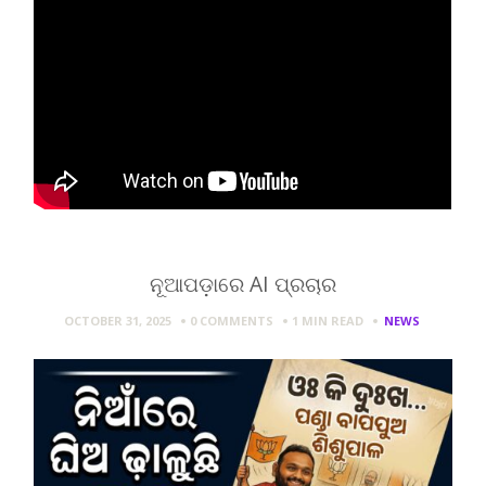
ନୂଆପଡ଼ାରେ AI ପ୍ରଚାର
OCTOBER 31, 2025
0 COMMENTS
1 MIN
READ
NEWS