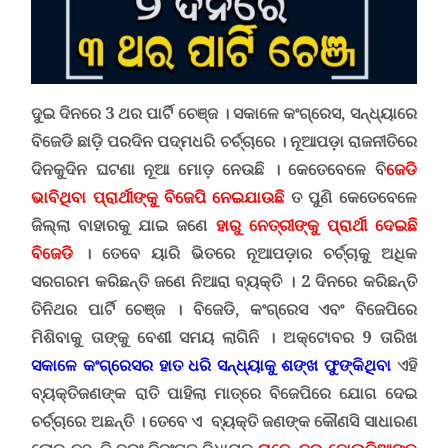
ଦୁଇ ଦିନରେ 3 ଥର ପାର୍ଟି ଚେଞ୍ଜ ।
ସକାଳେ
କଂଗ୍ରେସ, ସନ୍ଧ୍ୟାରେ
ବିଜେଡି ଛାଡ଼ି
ପରଦିନ ପଦ୍ମଧରି ଚର୍ଚ୍ଚାରେ ।
ନୂଆପଡ଼ା ରାଜନୀତିରେ
ଦିନକୁଦିନ ଘଟଣା ନୂଆ ମୋଡ଼ ନେଉଛି । କେତେବେଳେ ବି
ଜେଡି
ଭାବିଥିବା ପ୍ରାର୍ଥୀଙ୍କୁ ବିଜେପି ନେଇଯାଉଛି
ତ ପୁଣି କେତେବେଳେ
ଜିଲ୍ଲା ବାହାରକୁ ଯାଇ ଜଣେ
ହାରୁ ନେତ୍ରୀଙ୍କୁ ପ୍ରାର୍ଥୀ ଦେଇଛି
ବିଜେଡି
। ତେବେ ୟାରି ଭିତରେ ନୂଆପଡ଼ାର ଚର୍ଚ୍ଚାକୁ ଅଧିକ
ସରଗରମ କରିଛନ୍ତି ଜଣେ ନିଆରା ବ୍ୟକ୍ତି । 2 ଦିନରେ କରିଛନ୍ତି
ତିନିଥର ପାର୍ଟି ଚେଞ୍ଜ । ବିଜେଡି, କଂଗ୍ରେସ ଏବଂ ବିଜେପିରେ
ମିଶିବାକୁ ତାଙ୍କୁ ବେଶୀ ସମୟ ଲାଗିନି । ଅକ୍ଟୋବର 9 ତାରିଖ
ସକାଳେ କଂଗ୍ରେସର ହାତ ଧରି ସନ୍ଧ୍ୟାକୁ ଶଙ୍ଖ ଫୁଙ୍କିଥିବା
ଏହି
ବ୍ୟକ୍ତିଜଣଙ୍କ ରାତି ପାହିଲା ମାତ୍ରେ ବିଜେପିରେ ଯୋଗ ଦେଇ
ଚର୍ଚ୍ଚାରେ ଅଛନ୍ତି । ତେବେ ଏ ବ୍ୟକ୍ତି ଜଣଙ୍କ କୌଣସି ସାଧାରଣ