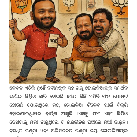
କେବଳ ଏତିକି ନୁହେଁ ନବୀନଙ୍କ ସହ ରାଜୁ ଢୋଲକିଆଙ୍କ ସମର୍ଥନ
ଦର୍ଶାଇ ଭିଡ଼ିଓ ଜାରି ହୋଇଛି ।ଆଉ କିଛି ଏମିତି ଫଟ ପୋଷ୍ଟ
ହୋଉଛି ଯୋଉଥିରେ ଜୟ ଢୋଲକିଆ ଟିକେଟ ପାଇଁ ବିକ୍ରି
ହୋଇଯାଇଥିବାର ବାର୍ତ୍ତା ଆସୁଛି ।
ଏସବୁ ଫଟ ଏବଂ ଭିଡିଓ
ଦେଖିବାକୁ ମଜା ଲାଗୁଥିଲେ ବି ରାଜନୀତିର ଘିଅରେ ନିଆଁ ଢାଳୁଛି।
ବସନ୍ତ ପଣ୍ଡା ଏବଂ ଅଭିନନଦନ ପଣ୍ଡା ଜୟ ଢୋଲକିଆଙ୍କ