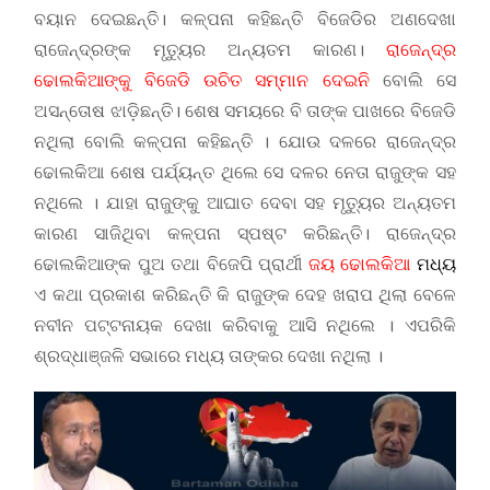
ବୟାନ ଦେଇଛନ୍ତି। କଳ୍ପନା କହିଛନ୍ତି ବିଜେଡିର ଅଣଦେଖା
ରାଜେନ୍ଦ୍ରଙ୍କ ମୃତ୍ୟୁର ଅନ୍ୟତମ କାରଣ।
ରାଜେନ୍ଦ୍ର
ଢୋଲକିଆଙ୍କୁ ବିଜେଡି ଉଚିତ ସମ୍ମାନ ଦେଇନି
ବୋଲି ସେ
ଅସନ୍ତୋଷ ଝାଡ଼ିଛନ୍ତି। ଶେଷ ସମୟରେ ବି ତାଙ୍କ ପାଖରେ ବିଜେଡି
ନଥିଲା ବୋଲି କଳ୍ପନା କହିଛନ୍ତି । ଯୋଉ ଦଳରେ ରାଜେନ୍ଦ୍ର
ଢୋଲକିଆ ଶେଷ ପର୍ଯ୍ୟନ୍ତ ଥିଲେ ସେ ଦଳର ନେତା ରାଜୁଙ୍କ ସହ
ନଥିଲେ । ଯାହା ରାଜୁଙ୍କୁ ଆଘାତ ଦେବା ସହ ମୃତ୍ୟୁର ଅନ୍ୟତମ
କାରଣ ସାଜିଥିବା କଳ୍ପନା ସ୍ପଷ୍ଟ କରିଛନ୍ତି। ରାଜେନ୍ଦ୍ର
ଢୋଲକିଆଙ୍କ ପୁଅ ତଥା ବିଜେପି ପ୍ରାର୍ଥୀ
ଜୟ ଢୋଲକିଆ
ମଧ୍ୟ
ଏ କଥା ପ୍ରକାଶ କରିଛନ୍ତି କି ରାଜୁଙ୍କ ଦେହ ଖରାପ ଥିଲା ବେଳେ
ନବୀନ ପଟ୍ଟନାୟକ ଦେଖା କରିବାକୁ ଆସି ନଥିଲେ । ଏପରିକି
ଶ୍ରଦ୍ଧାଞ୍ଜଳି ସଭାରେ ମଧ୍ୟ ତାଙ୍କର ଦେଖା ନଥିଲା ।