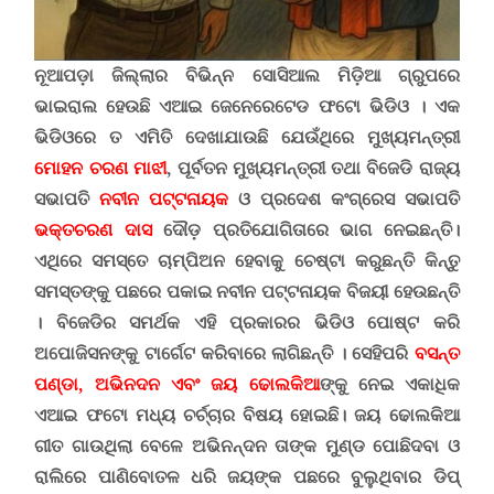
ନୂଆପଡ଼ା ଜିଲ୍ଲାର ବିଭିନ୍ନ ସୋସିଆଲ ମିଡ଼ିଆ ଗ୍ରୁପରେ
ଭାଇରାଲ ହେଉଛି ଏଆଇ ଜେନେରେଟେଡ ଫଟୋ ଭିଡିଓ
।
ଏକ
ଭିଡିଓରେ ତ ଏମିତି ଦେଖାଯାଉଛି ଯେଉଁଥିରେ ମୁଖ୍ୟମନ୍ତ୍ରୀ
ମୋହନ ଚରଣ ମାଝୀ
,
ପୂର୍ବତନ ମୁଖ୍ୟମନ୍ତ୍ରୀ ତଥା ବିଜେଡି ରାଜ୍ୟ
ସଭାପତି
ନବୀନ ପଟ୍ଟନାୟକ
ଓ ପ୍ରଦେଶ କଂଗ୍ରେସ ସଭାପତି
ଭକ୍ତଚରଣ ଦାସ
ଦୌଡ଼ ପ୍ରତିଯୋଗିତାରେ ଭାଗ ନେଇଛନ୍ତି।
ଏଥିରେ ସମସ୍ତେ ଚାମ୍ପିଅନ ହେବାକୁ ଚେଷ୍ଟା କରୁଛନ୍ତି କିନ୍ତୁ
ସମସ୍ତଙ୍କୁ ପଛରେ ପକାଇ ନବୀନ ପଟ୍ଟନାୟକ ବିଜୟୀ ହେଉଛନ୍ତି
। ବିଜେଡିର ସମର୍ଥକ ଏହି ପ୍ରକାରର ଭିଡିଓ ପୋଷ୍ଟ କରି
ଅପୋଜିସନଙ୍କୁ ଟାର୍ଗେଟ କରିବାରେ ଲାଗିଛନ୍ତି ।
ସେହିପରି
ବସନ୍ତ
ପଣ୍ଡା, ଅଭିନଦନ ଏବଂ ଜୟ ଢୋଲକିଆ
ଙ୍କୁ ନେଇ ଏକାଧିକ
ଏଆଇ ଫଟୋ ମଧ୍ୟ ଚର୍ଚ୍ଚାର ବିଷୟ ହୋଇଛି।
ଜୟ ଢୋଲକିଆ
ଗୀତ ଗାଉଥିଲା ବେଳେ ଅଭିନନ୍ଦନ ତାଙ୍କ ମୁଣ୍ଡ ପୋଛିଦବା ଓ
ରାଲିରେ ପାଣିବୋତଳ ଧରି ଜୟଙ୍କ ପଛରେ ବୁଲୁଥିବାର ଡିପ୍