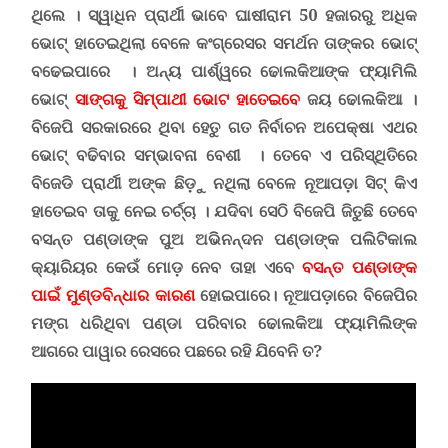
ଥିଲେ । ସ୍ୱାଧିନ ପ୍ରାର୍ଥୀ ଭାବେ ଘାଷୀରାମ 50 ହଜାରରୁ ଅଧିକ
ଭୋଟ୍ ହାତେଇଥିଲା ବେଳେ କଂଗ୍ରେସର ସମର୍ଥନ ତାଙ୍କର ଭୋଟ୍
ବଢେଇପାରେ । ଅନ୍ୟ ପାର୍ଶ୍ୱରେ ଢୋଲକିଆଙ୍କ ଫ୍ୟାମିଲି
ଭୋଟ୍
ସାଙ୍ଗକୁ ସିମ୍ପାଥୀ ଭୋଟ ହାତେଇବେ
ଜୟ ଢୋଲକିଆ ।
ବିଜେପି ସରକାରରେ ଥିବା ହେତୁ ଗତ ନିର୍ବାଚନ ଅପେକ୍ଷା ଏଥର
ଭୋଟ୍ ବଢିବାର ସମ୍ଭାବନା ବେଶୀ । ତେବେ ଏ ପରିସ୍ଥିତିରେ
ବିଜେଡି ପ୍ରାର୍ଥୀ ଅଙ୍କ ଛିଡ଼ୁ ନଥିଲା ବେଳେ ନୂଆପଡ଼ା ସିଟ୍ କିଏ
ହାତେଇବ ତାକୁ ନେଇ ଚର୍ଚ୍ଚା । ଯଦିବା ସେଠି ବିଜେପି ଜିତୁଛି ତେବେ
ବସନ୍ତ ପଣ୍ଡାଙ୍କ ପୁଅ ଅଭିନନ୍ଦନ ପଣ୍ଡାଙ୍କ ପଲିଟିକାଲ
କ୍ୟାରିୟର କେଉଁ ମୋଡ଼ ନେବ ତାହା ଏବେ
ବସନ୍ତ ପଣ୍ଡାଙ୍କ
ପାଇଁ ମୁଣ୍ଡବିନ୍ଧାର କାରଣ
ହୋଇପାରେ। ନୂଆପଡ଼ାରେ ବିଜେପିର
ମଙ୍ଗ ଧରିଥିବା ପଣ୍ଡା ପରିବାର ଢୋଲକିଆ ଫ୍ୟାମିଲିଙ୍କ
ଆଗରେ ପାୱାର ରେସରେ ପଛରେ ରହି ଯିବେନି ତ?