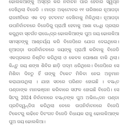
ଢୋଲକିଆଙ୍କୁ ଅସ୍ତ୍ର କରି ନିର୍ବାଚନ ପାର ହେବାର ସ୍ୱପ୍ନ
ଦେଖିଥିଲା ବିଜେଡି । ମାତ୍ର ଅକ୍ଟୋବର ୧୧ ତାରିଖରେ ନୂଆପଡ଼ା
ରାଜନୀତିରେ ଏକ ବଡ଼ ହଟଚମଟ ଦେଖିବାକୁ ମିଳିଥିଲା। ନୂଆପଡ଼ା
ଉପନିର୍ବାଚନରେ ବିଜେଡିରୁ ପ୍ରାର୍ଥୀ ହେବାକୁ ଆଶା ବାନ୍ଧି ପ୍ରଚାର
କରୁଥିବା ସ୍ବର୍ଗତ ରାଜେନ୍ଦ୍ର ଢୋଲକିଆଙ୍କ ପୁଅ ଜୟ ‌ଢୋଲକିଆ
ସମସ୍ତଙ୍କୁ ଆଶ୍ଚର୍ଯ୍ୟ କରି ବିଜେପିରେ ଯୋଗ ଦେଇଥିଲେ।
ନୂଆପଡ଼ା ଉପନିର୍ବାଚନରେ ଜୟଙ୍କୁ ପ୍ରାର୍ଥୀ କରିବାକୁ ବିଜେଡି
ଏକପ୍ରକାର ନିଶ୍ଚିତ କରିଥିଲା ଓ କେବଳ ଘୋଷଣା ବାକି ଥିଲା।
କିନ୍ତୁ ଜୟ ଶଙ୍ଖ ଶିବିର ଛାଡ଼ି ପଦ୍ମ ଧରିଥିଲେ। ବିଜେପିରେ ସେ
ମିଶିବା ଦିନଠୁ ହିଁ ତାଙ୍କୁ ଟିକେଟ ମିଳିବା ନେଇ ଅନୁମାନ
କରାଯାଉଥିଲା । ଯାହା ସତରେ ପରିଣତ ହୋଇଛି । ବସନ୍ତ
ପଣ୍ଡାଙ୍କ ମାନଭଞ୍ଜନ କରିବାରେ ସଫଳ ହୋଇଛି ବିଜେପି। ସେ
ସିଟରୁ 2024 ନିର୍ବାଚନରେ ବସନ୍ତଙ୍କ ପୁଅ ଅଭିନନ୍ଦନ ପଣ୍ଡା
ପ୍ରତିଦ୍ୱନ୍ଦିତା କରିଥିଲା ବେଳେ ଉପନିର୍ବାଚନରେ ବିଜେପି
ଟିକେଟରୁ ଲଢିବେ ଦିବଂଗତ ବିଜେଡି ବିଧାୟକ ରାଜୁ ଢୋଲକିଆଙ୍କ
ପୁଅ ଜୟ ଢୋଲକିଆ।