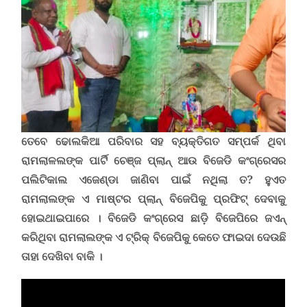
ତେବେ ଢୋଲକିଆ ପରିବାର ସହ ବ୍ୟକ୍ତିଗତ ସମ୍ପର୍କ ଥିବା
ରାମଲାଳଲଙ୍କ ପାର୍ଟି ଚେଞ୍ଜ ପ୍ଲାନ୍ ଆଉ ବିଜେଡି କଂଗ୍ରେସର
ପଲିଟିକାଲ ଏଜେଣ୍ଡା ଜାଣିବା ପାଇଁ ନଥିଲା ତ? ହୁଏତ
ରାମଲାଲଙ୍କ ଏ ମାଷ୍ଟର ପ୍ଲାନ୍ ବିଜେପିକୁ ପ୍ରଫିଟ୍ ଦେବାକୁ
ହୋଇଥାଇପାରେ ।
ବିଜେଡି କଂଗ୍ରେସ ଛାଡ଼ି ବିଜେପିରେ ଜଏନ୍
କରିଥିବା ରାମଲାଲଙ୍କ ଏ ଟ୍ରିକ୍ ବିଜେପିକୁ କେତେ ଫାଇଦା ଦେଉଛି
ତାହା ଦେଖିବା ବାକି ।