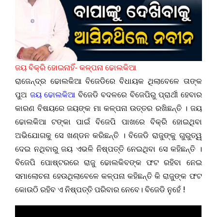
ଜୟ ବିକ୍ରି ହୋଇନାହିଁ- କଳ୍ପନା ଢୋଲକିଆ
ରାଜେନ୍ଦ୍ର ଢୋଲକିଆ ବିଜେଡିରେ ବିଧାୟକ ଥିଲାବେଳେ ତାଙ୍କ
ପୁଅ
ଜୟ ଢୋଲକିଆ
ବିଜେଡି ବଦଳରେ ବିଜେପିରୁ ପ୍ରାର୍ଥୀ ହେବାର
କାରଣ ବିଷୟରେ ଜୟଙ୍କ ମା କଳ୍ପନା ଉତ୍ତର ରଖିଛନ୍ତି । ଜୟ
ଢୋଲକିଆ ଟଙ୍କା ପାଇଁ ବିଜେପି ପାଖରେ ବିକ୍ରି ହୋଇଥିବା
ଅଭିଯୋଗକୁ ସେ ଖଣ୍ଡନ କରିଛନ୍ତି । ବିଜେଡି ରାଜୁଙ୍କୁ ଗୁରୁତ୍ୱ
ଦେଇ ନଥିବାରୁ ଜୟ ଏଭଳି ନିଷ୍ପତ୍ତି ନେଇଥିବା ସେ କହିଛନ୍ତି ।
ବିଜେପି ପୋଷ୍ଟରରେ ରାଜୁ ଢୋଲକିବଙ୍କ ଫଟ ରହିବା ନେଇ
ସମାଲୋଚନା ହେଉଥିଲାବେଳେ କଳ୍ପନା କହିଛନ୍ତି କି ରାଜୁଙ୍କ ଫଟ
କୋଉଠି ରହିବ ଏ ନିଷ୍ପତ୍ତି ପରିବାର ନେବେ। ବିଜେଡି ନୁହେଁ !