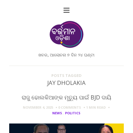
ଖବର, ଆଲୋଚନା ୭ ଦିନ ୨୪ ଘଣ୍ଟା
POSTS TAGGED
JAY DHOLAKIA
ରାଜୁ ଢୋଲକିଆଙ୍କ ମୃତ୍ୟୁ ପାଇଁ BJD ଦାୟି
NOVEMBER 4, 2025
0 COMMENTS
1 MIN
READ
NEWS
,
POLITICS