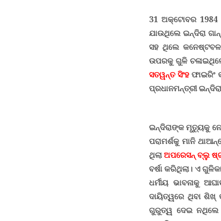
31
ଅକ୍ଟୋବର 1984 
ଯାଉଥିଲେ ଇନ୍ଦିରା ଗାନ୍
ସହ ଥିଲେ କନେଷ୍ଟବ
ଉପରକୁ ଗୁଳି ଚଳାଇଥିଲେ
ସତୱନ୍ତ ସିଂହ
ଫାଇରିଂ କ
ପ୍ରଧାନମନ୍ତ୍ରୀ ଇନ୍ଦିରା
ଇନ୍ଦିରାଙ୍କ ମୃତ୍ୟୁକୁ 
ପରାମର୍ଶକୁ ମାନି ଥାଆନ୍
ଥିଲା
ଅପରେସନ୍ ବ୍ଲୁ ଷ୍
ବର୍ଷା କରିଥିଲା।
ଏ ଗୁଳିକ
ଧର୍ମୀୟ ଭାବନାକୁ ଆଘ
ଦାୟିତ୍ୱରେ ଥିବା ଶିଖ୍ 
ଗୁରୁତ୍ୱ ଦେଇ ନଥିଲେ 