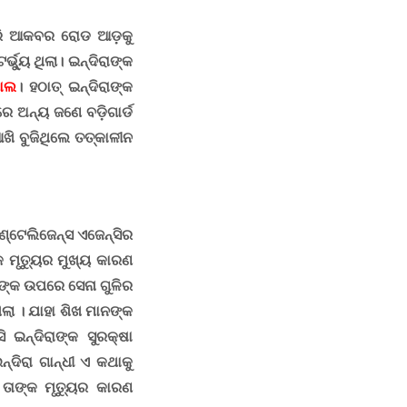
ରି ଆକବର ରୋଡ ଆଡ଼କୁ
୍ଭ୍ୟୁ ଥିଲା
।
ଇନ୍ଦିରାଙ୍କ
ାଲ
।
ହଠାତ୍ ଇନ୍ଦିରାଙ୍କ
୍ରେ ଅନ୍ୟ ଜଣେ ବଡ଼ିଗାର୍ଡ
ଖି ବୁଜିଥିଲେ ତତ୍କାଳୀନ
ଇଣ୍ଟେଲିଜେନ୍ସ ଏଜେନ୍ସିର
୍କ ମୃତ୍ୟୁର ମୁଖ୍ୟ କାରଣ
ୀଙ୍କ ଉପରେ ସେନା ଗୁଳିର
ଲା । ଯାହା ଶିଖ ମାନଙ୍କ
 ଇନ୍ଦିରାଙ୍କ ସୁରକ୍ଷା
ନ୍ଦିରା ଗାନ୍ଧୀ ଏ କଥାକୁ
 ତାଙ୍କ ମୃତ୍ୟୁର କାରଣ