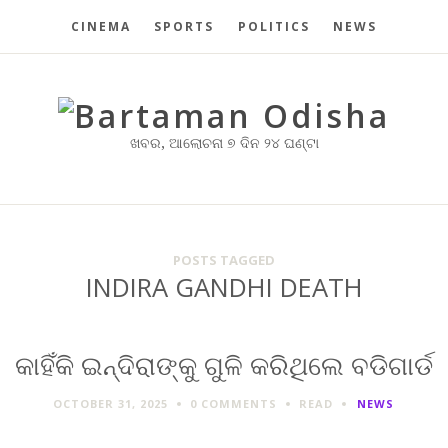
CINEMA
SPORTS
POLITICS
NEWS
ଖବର, ଆଲୋଚନା ୭ ଦିନ ୨୪ ଘଣ୍ଟା
POSTS TAGGED
INDIRA GANDHI DEATH
କାହିଁକି ଇନ୍ଦିରାଙ୍କୁ ଗୁଳି କରିଥିଲେ ବଡିଗାର୍ଡ
OCTOBER 31, 2025
0 COMMENTS
READ
NEWS