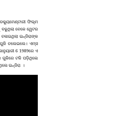
ଡକ୍ୟୁମେଣ୍ଟାରୀ ଫିଲ୍ମ
ୁ ବଢୁଥିଲା ବେଳେ ୱେଟର
ଳାଇଥିଲା ଇନ୍ଦିରାଙ୍କ
ି ଗୁଳି ଚଲେଇଲେ। ଏମ୍ସ
ଜାନୁୟାରୀ 6 1989ରେ ଏ
କ ଗୁଳିରେ ଟଳି ପଡ଼ିଥିଲେ
ଥିଲେ ଇନ୍ଦିରା ।