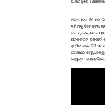
ପାଲଟିଥିଲେ । ଯାହାଙ୍କ 
ଅକ୍ଟୋବର 30 ରେ ନିର
କରିବାକୁ ଡିରେକ୍ଟର ତ
କପ ପ୍ଲେଟ୍ ନେଇ ଯାଉ
ଫେଭରାଇଟ ବଡିଗାର୍ଡ ବ
ହସ୍ପିଟାଲରେ କିଛି ସମୟ
ଘଟଣାରେ ସତୱନ୍ତଙ୍କୁଫା
ବେୱନ୍ତ । ଇଣ୍ଟେଲିଜେନ୍