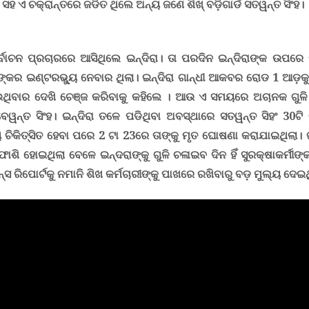
ସହ ଏ ଚକ୍ରାନ୍ତରେ ଜଡିତ ଥିଲେ ଅନ୍ୟ ଜଣେ ଶିଖ୍ ବଡ଼ିଗାର୍ଡ ସତୱନ୍ତ ସିଂହ।
୍ବାଚନ ପ୍ରଚାରରେ ଆସିଥିଲେ ଇନ୍ଦିରା। ତା ପରଦିନ ଇନ୍ଦିରାଙ୍କ ଉପରେ 
ାଙ୍କର ଇଣ୍ଟରଭ୍ୟୁ ନେବାର ଥିଲା।
ଇନ୍ଦିରା ଗାନ୍ଧୀ ଆକବର ରୋଡ 1 ଆଡ଼କ
ଥିବାର ଦେଖି ଚେଞ୍ଜ କରିବାକୁ କହିଲେ । ଆଉ ଏ ସମୟରେ ଅଚାନକ ଗୁଳି ଚ
େୱନ୍ତ ସିଂହ। ଇନ୍ଦିରା ତଳେ ପଡିଥିବା ଅବସ୍ଥାରେ ସତୱନ୍ତ ସିହଂ 30ଟ
 ଚିକିତ୍ସିତ ହେବା ପରେ 2 ଟା 23ରେ ତାଙ୍କୁ ମୃତ ଘୋଷଣା କରାଯାଇଥିଲା
।
ଶି ହୋଇଥିଲା ବେଳେ ଇନ୍ଦରାଙ୍କୁ ଗୁଳି ଚଳାଇବ ଦିନ ହିଁ ସୁରକ୍ଷାକର୍ମୀଙ୍
ସ ରିପୋର୍ଟକୁ ନମାନି ଶିଖ କର୍ମଚାରୀଙ୍କୁ ପାଖରେ ରଖିବାରୁ ବଡ଼ ମୁଲ୍ୟ ଦେଇ