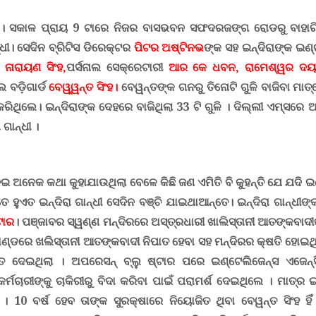
। ସକାଳ ପ୍ରାୟ 9 ଟାରେ ନିଜର ବାସଭବନ ସଫଦରଜଙ୍ଗ ରୋଡରୁ ବାହା
ଧୀ
।
ସେଦିନ ବ୍ରିଟିସ ଡିରେକ୍ଟର
ପିଟର ଅଷ୍ଟିନଭ
ଙ୍କ ସହ ଇନ୍ଦିରାଙ୍କ ଇଣ୍ଟର
ଳ
ନାରାୟଣ ସିଂହ,
ପର୍ସନାଲ ସେକ୍ରେଟାରୀ
ଆର କେ ଧବନ, ରାମେଶ୍ୱର ଦୟ
 ବଡ଼ିଗାର୍ଡ
ବେୱ୍ୱନ୍ତ ସିଂହ
।
ବେୱନ୍ତଙ୍କ ଗନରୁ ତିନୋଟି ଗୁଳି ବାଜିବା ମାତ
ରିଥିଲେ। ଇନ୍ଦିରାଙ୍କ ଦେହରେ ବାଜିଥିଲା 33 ଟି ଗୁଳି । ଦିଲ୍ଲୀ ଏମ୍ସରେ ଆ
 ଗାନ୍ଧୀ ।
ନେଇ ଅନେକ କଥା କୁହାଯାଉଥିଲା ବେଳେ କିଛି ଜଣ ଏମିତି ବି କୁହନ୍ତି ଯେ ଯଦି 
ତେ ହୁଏତ ଇନ୍ଦିରା ଗାନ୍ଧୀ ସେଦିନ ବଞ୍ଚି ଯାଇଥାଆନ୍ତେ। ଇନ୍ଦିରା ଗାନ୍ଧୀଙ
ଟାର
। ପଞ୍ଜାବର ସ୍ୱଣ୍ଣ ମନ୍ଦିରରେ
ଅସ୍ତ୍ରଧାରୀ ଖାଲିସ୍ତାନୀ ଆତଙ୍କବାଦ
ାଣ୍ଡରେ ଖଲିସ୍ତାନୀ ଆତଙ୍କବାଦୀ ନିପାତ ହେବା ସହ ମନ୍ଦିରର କ୍ଷତି ହୋଇଥି
ାତ ଦେଇଥିଲା ।
ଅପରେସନ୍ ବ୍ଲୁ ଷ୍ଟାର ପରେ ଇଣ୍ଟେଲିଜେନ୍ସ ଏଜେନ୍ସି
କର୍ମଚାରୀଙ୍କୁ ଚାକିରୀରୁ ବିଦା କରିବା ପାଇଁ ପରାମର୍ଶ ଦେଇଥିଲେ । ମାତ୍ର ଇ
। 10 ବର୍ଷ ହେବ ତାଙ୍କ ସୁରକ୍ଷାରେ ନିୟୋଜିତ ଥିବା ବେୱନ୍ତ ସିଂହ ହିଁ