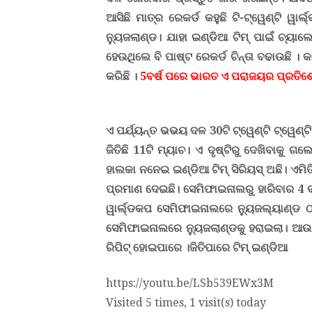
ଆସିଛି ମାତ୍ର ରେକର୍ଡ କହୁଛି ଟି-ଟ୍ୱେଣ୍ଟି ୱାର
ନ୍ୟୁଜଲାଣ୍ଡ
।
ଯାହା ଇଣ୍ଡିଆ ଟିମ୍ ପାଇଁ ଚ୍ୟାଲେ
ହେଉଥିଲେ ବି ପାଷ୍ଟ ରେକର୍ଡ ଚିନ୍ତା ବଢାଉଛି 
କରିଛି
।
5ବର୍ଷ ପରେ ଭାରତ ଏ ପରାଜୟର ପ୍ରତିଶ
ଏ ପର୍ଯ୍ୟନ୍ତ ଭଭୟ ଦଳ 30ଟି ଟ୍ୱେଣ୍ଟି ଟ୍ୱେଣ୍ଟି 
ଜିତିଛି 11ଟି ମ୍ୟାଚ
।
ଏ ଦୃଷ୍ଟିରୁ ଦେଖିବାକୁ ଗ
ହାଲକା ନନେଇ ଇଣ୍ଡିଆ ଟିମ୍ ସିରିୟସ୍ ଅଛି
।
ଏମିତ
ପ୍ରମାଣ ଦେଇଛି
।
ସେମିଫାଇନାଲରୁ ହାରିବାର 4 
ୱାର୍ଲ୍ଡକପ ସେମିଫାଇନାଲରେ ନ୍ୟୁଜଲ୍ୟାଣ୍ଡ ଠା
ସେମିଫାଇନାଲରେ ନ୍ୟୁଜଲାଣ୍ଡକୁ ହରାଇଲା। ଆ
ରିପିଟ୍ ହୋଇପାରେ ।ଜିତିପାରେ ଟିମ୍ ଇଣ୍ଡିଆ
https://youtu.be/LSb539EWx3M
Visited 5 times, 1 visit(s) today