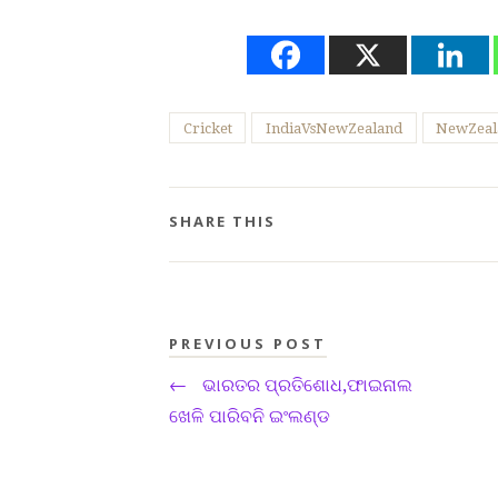
Cricket
IndiaVsNewZealand
NewZeal
SHARE THIS
PREVIOUS POST
←
ଭାରତର ପ୍ରତିଶୋଧ,ଫାଇନାଲ
ଖେଳି ପାରିବନି ଇଂଲଣ୍ଡ