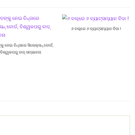
୬ ବଲ୍‌ରେ ୬ ବ୍ୟାଟ୍ସମ୍ୟାନ ବିଦା !
୍କୁ ନେଇ ଚିନ୍ତାରେ ସିଲେକ୍ସନ୍ ବୋର୍ଡ,
ବିଶ୍ୱକପରୁ ବାଦ୍‌ ସମ୍ଭାବନା