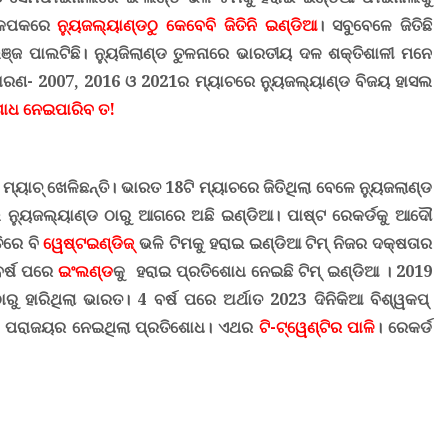
୍ଲ୍କପକରେ
ନ୍ୟୁଜଲ୍ୟାଣ୍ଡଠୁ କେବେବି ଜିତିନି ଇଣ୍ଡିଆ
।
ସବୁବେଳେ ଜିତିଛି
ଞ୍ଜ ପାଲଟିଛି
।
ନ୍ୟୁଜିଲାଣ୍ଡ ତୁଳନାରେ ଭାରତୀୟ ଦଳ ଶକ୍ତିଶାଳୀ ମନେ
। କାରଣ- 2007, 2016 ଓ 2021ର ମ୍ୟାଚରେ ନ୍ୟୁଜଲ୍ୟାଣ୍ଡ ବିଜୟ ହାସଲ
ୋଧ ନେଇପାରିବ ତ
!
ମ୍ୟାଚ୍ ଖେଳିଛନ୍ତି
।
ଭାରତ 18ଟି ମ୍ୟାଚରେ ଜିତିଥିଲା ବେଳେ ନ୍ୟୁଜଲାଣ୍ଡ
ଲେ ନ୍ୟୁଜଲ୍ୟାଣ୍ଡ ଠାରୁ ଆଗରେ ଅଛି ଇଣ୍ଡିଆ
।
ପାଷ୍ଟ ରେକର୍ଡକୁ ଆଦୌ
ିରେ ବି
ୱେଷ୍ଟଇଣ୍ଡିଜ୍
ଭଳି ଟିମକୁ ହରାଇ ଇଣ୍ଡିଆ ଟିମ୍ ନିଜର ଦକ୍ଷତାର
ବର୍ଷ ପରେ
ଇଂଲଣ୍ଡ
କୁ ହରାଇ ପ୍ରତିଶୋଧ ନେଇଛି ଟିମ୍ ଇଣ୍ଡିଆ । 2019
ରୁ ହାରିଥିଲା ଭାରତ
।
4 ବର୍ଷ ପରେ ଅର୍ଥାତ 2023 ଦିନିକିଆ ବିଶ୍ୱକପ୍
ଉ ପରାଜୟର ନେଇଥିଲା ପ୍ରତିଶୋଧ
।
ଏଥର
ଟି-ଟ୍ୱେଣ୍ଟିର ପାଳି
। ରେକର୍ଡ