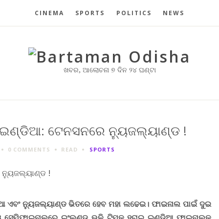
CINEMA
SPORTS
POLITICS
NEWS
ଖବର, ଆଲୋଚନା ୭ ଦିନ ୨୪ ଘଣ୍ଟା
୍ ଇଣ୍ଡିଆ: ଟେନସନରେ ନ୍ୟୁଜଲ୍ୟାଣ୍ଡ !
0 COMMENTS
READ
SPORTS
ିଆ ଏବଂ ନ୍ୟୁଜଲ୍ୟାଣ୍ଡ ଭିତରେ ହେବ ମହା ଲଢେଇ। ଫାଇନାଲ ପାଇଁ ଦୁଇ
ଦିଓ ସେମିଫାଇନାଲରେ ଇଂଲଣ୍ଡ ଭଳି ଟିମକୁ ହରାଇ ଇଣ୍ଡିଆ ଫାଇନାଲକୁ