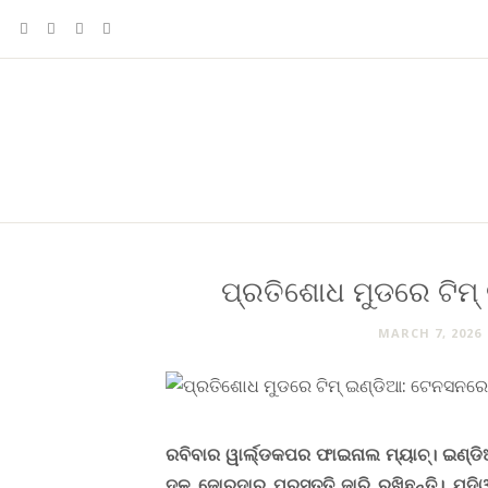
ପ୍ରତିଶୋଧ ମୁଡରେ ଟିମ
MARCH 7, 2026
ରବିବାର ୱାର୍ଲ୍ଡକପର ଫାଇନାଲ ମ୍ୟାଚ୍। ଇଣ୍ଡ
ଦଳ ଜୋରଦାର ପ୍ରସ୍ତୁତି ଜାରି ରଖିଛନ୍ତି। ଯ