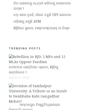
ନିଜ ଲୋକଙ୍କୁ ମନ୍ତ୍ରୀ କରିବାକୁ ମୋହନଙ୍କ
ଇଚ୍ଛା !
ବଡ଼ ସହର ନୁହେଁ, ଗାଁରେ ବଢୁଛି UPI କାରବାର
ଓଡ଼ିଶାରୁ କମୁଛି ATM
BJDରେ ସୁଜାତା, ମାଷ୍ଟରଷ୍ଟ୍ରୋକ୍ ନା ରିସ୍କ
TRENDING POSTS
ନବୀନଙ୍କ ପାଣ୍ଡିଆନ ପ୍ରେମ, BJDକୁ
ଭାଙ୍ଗିଦେବ !
April 15, 2025
ସମ୍ବଲପୁର ବିଶ୍ୱବିଦ୍ୟାଳୟର
ନିଷ୍ପତ୍ତି ସ୍ୱଭାବ…