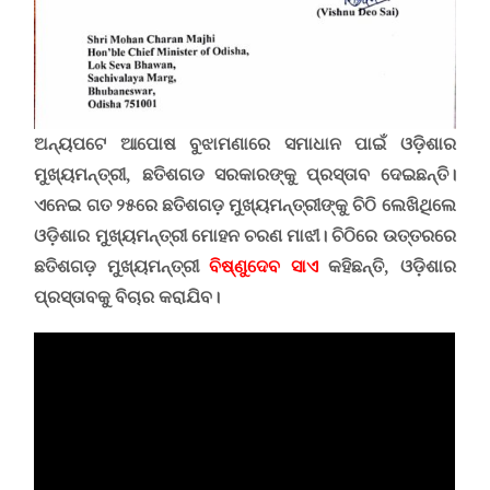
ଅନ୍ୟପଟେ ଆପୋଷ ବୁଝାମଣାରେ ସମାଧାନ ପାଇଁ ଓଡ଼ିଶାର
ମୁଖ୍ୟମନ୍ତ୍ରୀ, ଛତିଶଗଡ ସରକାରଙ୍କୁ ପ୍ରସ୍ତାବ ଦେଇଛନ୍ତି।
ଏନେଇ ଗତ ୨୫ରେ ଛତିଶଗଡ଼ ମୁଖ୍ୟମନ୍ତ୍ରୀଙ୍କୁ ଚିଠି ଲେଖିଥିଲେ
ଓଡ଼ିଶାର ମୁଖ୍ୟମନ୍ତ୍ରୀ ମୋହନ ଚରଣ ମାଝୀ
।
ଚିଠିରେ ଉତ୍ତରରେ
ଛତିଶଗଡ଼ ମୁଖ୍ୟମନ୍ତ୍ରୀ
ବିଷ୍ଣୁଦେବ ସାଏ
କହିଛନ୍ତି
,
ଓଡ଼ିଶାର
ପ୍ରସ୍ତାବକୁ ବିଚାର କରାଯିବ
।