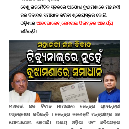
ତେଣୁ
ରାଜନୈତିକ ସ୍ତରରେ ଆପୋଷ ବୁଝାମଣାରେ
ମହାନଦୀ
ଜଳ ବିବାଦର
ସମାଧାନ କରିବା ଶ୍ରେୟସ୍କର ବୋଲି
ଓଡ଼ିଶାର
ଆଡଭୋକେଟ୍ ଜେନରାଲ ପିତାମ୍ବର ଆଚାର୍ଯ୍ୟ
କହିଛନ୍ତି।
ମହାନଦୀ ଜଳ ବିବାଦ ମାମଲାରେ କେନ୍ଦ୍ର ଗୃହମନ୍ତ୍ରୀ
ହସ୍ତକ୍ଷେପ କରିଛନ୍ତି
।
କେନ୍ଦ୍ର ଜଳଶକ୍ତି ମନ୍ତ୍ରୀଙ୍କ ସହ
ଯୋଗାଯୋଗ ହୋଇଛି
।
ଉଭୟ ଓଡ଼ିଶା ଏବଂ ଛତିଶଗଡ଼ର