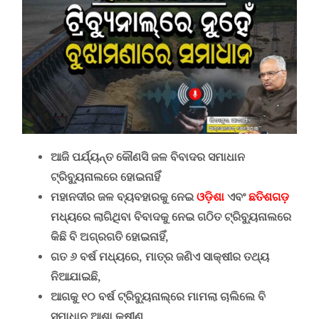
ଆଜି ପର୍ଯ୍ୟନ୍ତ କୌଣସି ଜଳ ବିବାଦର ସମାଧାନ
ଟ୍ରିବ୍ୟୁନାଲରେ ହୋଇନାହିଁ
ମହାନଦୀର ଜଳ ବ୍ୟବହାରକୁ ନେଇ
ଓଡ଼ିଶା
ଏବଂ
ଛତିଶଗଡ଼
ମଧ୍ୟରେ ଲାଗିଥିବା ବିବାଦକୁ ନେଇ ଗଠିତ ଟ୍ରିବ୍ୟୁନାଲରେ
କିଛି ବି ଅଗ୍ରଗତି ହୋଇନାହିଁ,
ଗତ ୬ ବର୍ଷ ମଧ୍ୟରେ, ମାତ୍ର ଜଣିଏ ସାକ୍ଷୀର ତଥ୍ୟ
ନିଆଯାଇଛି,
ଆଗକୁ ୧୦ ବର୍ଷ ଟ୍ରିବ୍ୟୁନାଲ୍‌ରେ ମାମଲା ଚାଲିଲେ ବି
ସମାଧାନ ଆଶା କ୍ଷୀଣ,