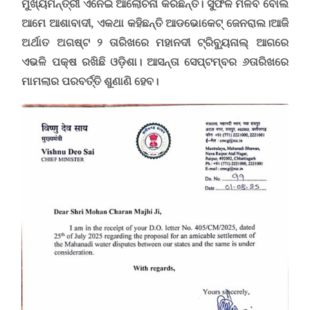
ମୁଖ୍ୟମନ୍ତ୍ରୀ ଏନେଇ ଆଲୋଚନା କରିଛନ୍ତି
।
ସୁଫଳ ମିଳିବ ବୋଲି
ଆମେ ଆଶାବାଦୀ, ଏକଥା କହିଛନ୍ତି ଆଡଭୋକେଟ୍ ଜେନରାଲ।
ଆଜି
ଅର୍ଥାତ ଅଗଷ୍ଟ ୨ ତାରିଖରେ ମହାନଦୀ ଟ୍ରିବ୍ୟୁନାଲ୍ ଆଗରେ
ଏଭଳି ପକ୍ଷ ରଖିଛି ଓଡ଼ିଶା। ଆସନ୍ତା ସେପ୍ଟମ୍ବର ୬ତାରିଖରେ
ମାମଲାର ପରବର୍ତ୍ତି ଶୁଣାଣି ହେବ।