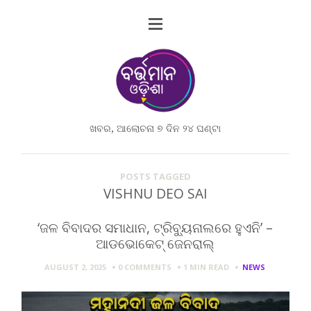
ଖବର, ଆଲୋଚନା ୭ ଦିନ ୨୪ ଘଣ୍ଟା
POSTS TAGGED
VISHNU DEO SAI
‘ଜଳ ବିବାଦର ସମାଧାନ, ଟ୍ରିବ୍ୟୁନାଲରେ ହୁଏନି’ –
ଆଡଭୋକେଟ୍ ଜେନରାଲ୍
AUGUST 2, 2025
0 COMMENTS
1 MIN
READ
NEWS