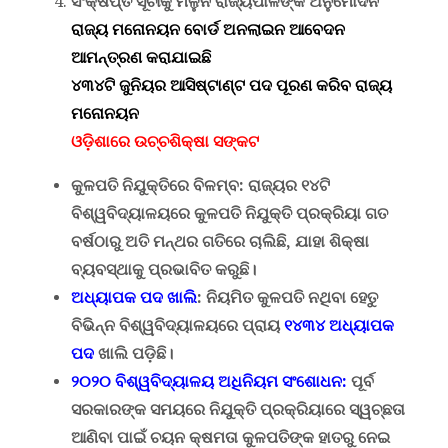
ସଂକ୍ଷିପ୍ତ ସୂଚୀକୁ ମିଳୁନି ରାଜ୍ୟପାଳଙ୍କ ଅନୁମୋଦନ
ରାଜ୍ୟ ମନୋନୟନ ବୋର୍ଡ ଅନଲାଇନ ଆବେଦନ
ଆମନ୍ତ୍ରଣ କରାଯାଇଛି
୪୩୪ଟି ଜୁନିୟର ଆସିଷ୍ଟାଣ୍ଟ ପଦ ପୂରଣ କରିବ ରାଜ୍ୟ
ମନୋନୟନ
ଓଡ଼ିଶାରେ ଉଚ୍ଚଶିକ୍ଷା ସଙ୍କଟ
କୁଳପତି ନିଯୁକ୍ତିରେ ବିଳମ୍ବ
:
ରାଜ୍ୟର ୧୪ଟି
ବିଶ୍ୱବିଦ୍ୟାଳୟରେ କୁଳପତି ନିଯୁକ୍ତି ପ୍ରକ୍ରିୟା ଗତ
ବର୍ଷଠାରୁ ଅତି ମନ୍ଥର ଗତିରେ ଚାଲିଛି
,
ଯାହା ଶିକ୍ଷା
ବ୍ୟବସ୍ଥାକୁ ପ୍ରଭାବିତ କରୁଛି।
ଅଧ୍ୟାପକ ପଦ ଖାଲି
:
ନିୟମିତ କୁଳପତି ନଥିବା ହେତୁ
ବିଭିନ୍ନ ବିଶ୍ୱବିଦ୍ୟାଳୟରେ ପ୍ରାୟ
୧୪୩୪
ଅଧ୍ୟାପକ
ପଦ
ଖାଲି ପଡ଼ିଛି।
୨୦୨୦ ବିଶ୍ୱବିଦ୍ୟାଳୟ ଅଧିନିୟମ ସଂଶୋଧନ
:
ପୂର୍ବ
ସରକାରଙ୍କ ସମୟରେ ନିଯୁକ୍ତି ପ୍ରକ୍ରିୟାରେ ସ୍ୱଚ୍ଛତା
ଆଣିବା ପାଇଁ ଚୟନ କ୍ଷମତା କୁଳପତିଙ୍କ ହାତରୁ ନେଇ