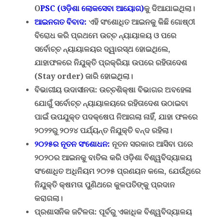
O
PSC (
ଓଡ଼ିଶା ଲୋକସେବା ଆୟୋଗ)
କୁ ଦିଆଯାଇଥିଲା।
ଆଇନଗତ ବିବାଦ
:
ଏହି ସଂଶୋଧିତ ଆଇନକୁ କିଛି ଗୋଷ୍ଠୀ
ବିରୋଧ କରି ପ୍ରଥମେ ଉଚ୍ଚ ନ୍ୟାୟାଳୟ ଓ ପରେ
ସର୍ବୋଚ୍ଚ ନ୍ୟାୟାଳୟର ଦ୍ୱାରସ୍ଥ ହୋଇଥିଲେ
,
ଯାହାଫଳରେ ନିଯୁକ୍ତି ପ୍ରକ୍ରିୟା ଉପରେ ରହିତାଦେଶ
(
Stay order)
ଜାରି ହୋଇଥିଲା।
ବିଭାଗୀୟ ଉଦାସୀନତା
:
ଉଚ୍ଚଶିକ୍ଷା ବିଭାଗର ଅବହେଳା
ଯୋଗୁଁ ସର୍ବୋଚ୍ଚ ନ୍ୟାୟାଳୟରେ ରହିତାଦେଶ ଉଠାଇବା
ପାଇଁ ଉପଯୁକ୍ତ ପଦକ୍ଷେପ ନିଆଗଲା ନାହିଁ
,
ଯାହା ଫଳରେ
୨୦୨୨ରୁ ୨୦୨୪ ପର୍ଯ୍ୟନ୍ତ ନିଯୁକ୍ତି ବନ୍ଦ ରହିଲା।
୨୦୨୫ର ନୂତନ ସଂଶୋଧନ
:
ନୂତନ ସରକାର ଆସିବା ପରେ
୨୦୨୦ର ଆଇନକୁ ବାତିଲ କରି
ଓଡ଼ିଶା ବିଶ୍ୱବିଦ୍ୟାଳୟ
ସଂଶୋଧିତ ଅଧିନିୟମ ୨୦୨୫
ପ୍ରଣୟନ କଲେ
,
ଯେଉଁଥିରେ
ନିଯୁକ୍ତି କ୍ଷମତା ପୁଣିଥରେ କୁଳପତିଙ୍କୁ ପ୍ରଦାନ
କରାଗଲା।
ପ୍ରଶାସନିକ ଜଟିଳତା
:
ପୂର୍ବରୁ ଏକାଧିକ ବିଶ୍ୱବିଦ୍ୟାଳୟ