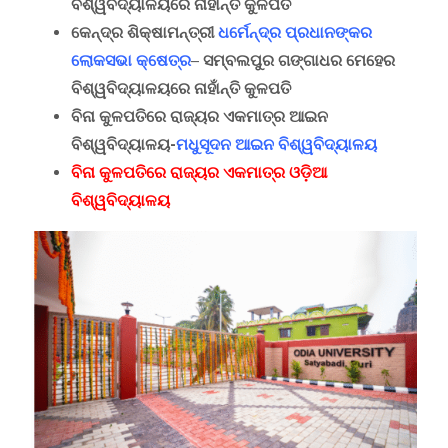
ବିଶ୍ୱବିଦ୍ୟାଳୟରେ ନାହାଁନ୍ତି କୁଳପତି
କେନ୍ଦ୍ର ଶିକ୍ଷାମନ୍ତ୍ରୀ
ଧର୍ମେନ୍ଦ୍ର ପ୍ରଧାନଙ୍କର
ଲୋକସଭା କ୍ଷେତ୍ର
– ସମ୍ବଲପୁର ଗଙ୍ଗାଧର ମେହେର
ବିଶ୍ୱବିଦ୍ୟାଳୟରେ ନାହାଁନ୍ତି କୁଳପତି
ବିନା କୁଳପତିରେ ରାଜ୍ୟର ଏକମାତ୍ର ଆଇନ
ବିଶ୍ୱବିଦ୍ୟାଳୟ-
ମଧୁସୂଦନ ଆଇନ ବିଶ୍ୱବିଦ୍ୟାଳୟ
ବିନା କୁଳପତିରେ ରାଜ୍ୟର ଏକମାତ୍ର ଓଡ଼ିଆ
ବିଶ୍ୱବିଦ୍ୟାଳୟ