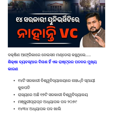
ଦକ୍ଷିଣ ଆଫ୍ରିକାରେ ନେଲସନ ମଣ୍ଡେଲା
କହୁଥିଲେ
….
ଶିକ୍ଷା ବ୍ୟବସ୍ଥାର ବିନାଶ ହିଁ
ଏକ ରାଷ୍ଟ୍ରର ପତନର ମୁଖ୍ୟ
କାରଣ
୧୪ଟି ସରକାରୀ ବିଶ୍ୱବିଦ୍ୟାଳୟରେ ନାହାନ୍ତି ସ୍ଥାୟୀ
କୁଳପତି
ରାଜ୍ୟରେ ଅଛି ୧୭ଟି ସରକାରୀ ବିଶ୍ୱବିଦ୍ୟାଳୟ
ମଞ୍ଜୁରୀପ୍ରାପ୍ତ ଅଧ୍ୟାପକ ପଦ ୨୦୭୯
୧୪୩୪ ଅଧ୍ୟାପକ ପଦ ଖାଲି