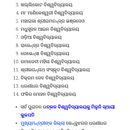
ଖଲ୍ଲିକୋଟ ବିଶ୍ୱବିଦ୍ୟାଳୟ
ମା
‘
ମାଣିକେଶ୍ୱରୀ ବିଶ୍ୱବିଦ୍ୟାଳୟ
ମହାରାଜା ଶ୍ରୀରାମଚନ୍ଦ୍ର ଭଞ୍ଜଦେଓ
ମଧୁସୂଦନ ଆଇନ ବିଶ୍ୱବିଦ୍ୟାଳୟ
ଓଡ଼ିଆ ବିଶ୍ୱବିଦ୍ୟାଳୟ
ରାଜେନ୍ଦ୍ର ବିଶ୍ୱବିଦ୍ୟାଳୟ
ରେଭେନ୍ସା ବିଶ୍ୱବିଦ୍ୟାଳୟ
ରମାଦେବୀ ମହିଳା ବିଶ୍ୱବିଦ୍ୟାଳୟ
ଶ୍ରୀଜଗନ୍ନାଥ ସଂସ୍କୃତ ବିଶ୍ୱବିଦ୍ୟାଳୟ
ବିକ୍ରମ ଦେବ ବିଶ୍ୱବିଦ୍ୟାଳୟ
ଧରଣୀଧର ବିଶ୍ୱବିଦ୍ୟାଳୟ
ଫକିର ମୋହନ ବିଶ୍ୱବିଦ୍ୟାଳୟ
ସର୍ବ ପୁରାତନ ଉ
ତ୍କଳ ବିଶ୍ୱବିଦ୍ୟାଳୟକୁ ମିଳୁନି ସ୍ଥାୟୀ
କୁଳପତି
ମୁଖ୍ୟମନ୍ତ୍ରୀଙ୍କ ଜିଲ୍ଲା
କେନ୍ଦୁଝରର ଧରଣୀଧର