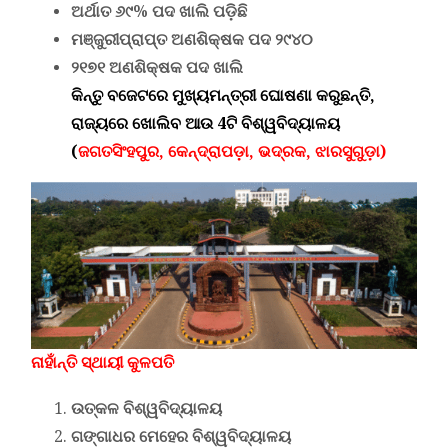
ଅର୍ଥାତ ୬୯% ପଦ ଖାଲି ପଡ଼ିଛି
ମଞ୍ଜୁରୀପ୍ରାପ୍ତ ଅଣଶିକ୍ଷକ ପଦ ୨୯୪୦
୨୧୭୧ ଅଣଶିକ୍ଷକ ପଦ ଖାଲି
କିନ୍ତୁ ବଜେଟରେ ମୁଖ୍ୟମନ୍ତ୍ରୀ ଘୋଷଣା କରୁଛନ୍ତି,
ରାଜ୍ୟରେ ଖୋଲିବ ଆଉ 4ଟି ବିଶ୍ୱବିଦ୍ୟାଳୟ
(
ଜଗତସିଂହପୁର, କେନ୍ଦ୍ରାପଡ଼ା, ଭଦ୍ରକ, ଝାରସୁଗୁଡ଼ା)
ନାହାଁନ୍ତି ସ୍ଥାୟୀ କୁଳପତି
ଉତ୍କଳ ବିଶ୍ୱବିଦ୍ୟାଳୟ
ଗଙ୍ଗାଧର ମେହେର ବିଶ୍ୱବିଦ୍ୟାଳୟ