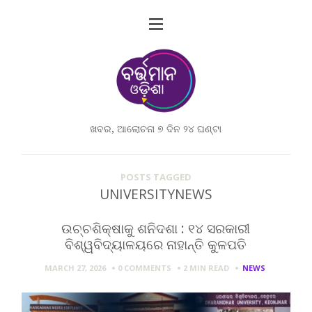
ଖବର, ଆଲୋଚନା ୭ ଦିନ ୨୪ ଘଣ୍ଟା
POSTS TAGGED
UNIVERSITYNEWS
ଉଚ୍ଚଶିକ୍ଷାକୁ ଶନିଦଶା : ୧୪ ସରକାରୀ
ବିଶ୍ୱବିଦ୍ୟାଳୟରେ ନାହାନ୍ତି କୁଳପତି
MARCH 27, 2026
0 COMMENTS
2 MIN
READ
NEWS