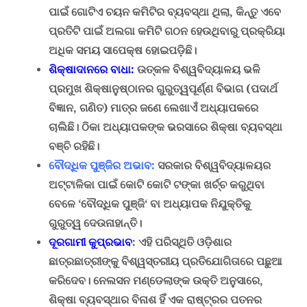
ପାଇଁ ଗୋଟିଏ ଚୟନ କମିଟି
ର ବ୍ୟବସ୍ଥା ଥିଲା
,
କିନ୍ତୁ ଏବେ
ପ୍ରତିଟି ପାଇଁ ଅଲଗା କମିଟି ଗଠନ ହେଉଥିବାରୁ ପ୍ରକ୍ରିୟା
ଅଧିକ ସମୟ ସାପେକ୍ଷ ହୋଇପଡ଼ିଛି।
ଶିକ୍ଷାଦାନରେ ବାଧା
:
ଉତ୍କଳ ବିଶ୍ୱବିଦ୍ୟାଳୟ ଭଳି
ପ୍ରମୁଖ ଶିକ୍ଷାନୁଷ୍ଠାନର ଗୁରୁତ୍ୱପୂର୍ଣ୍ଣ ବିଭାଗ (ପଦାର୍ଥ
ବିଜ୍ଞାନ
,
ଗଣିତ) ମାତ୍ର ଜଣେ ଲେଖାଏଁ ଅଧ୍ୟାପକରେ
ଚାଲିଛି। ଠିକା ଅଧ୍ୟାପକଙ୍କ ଭରସାରେ ଶିକ୍ଷା ବ୍ୟବସ୍ଥା
ବଞ୍ଚି ରହିଛି।
ବୌଦ୍ଧିକ ପୁଞ୍ଜିର ଅଭାବ
:
ସରକାର ବିଶ୍ୱବିଦ୍ୟାଳୟର
ଅଟ୍ଟାଳିକା ପାଇଁ କୋଟି କୋଟି ଟଙ୍କା ଖର୍ଚ୍ଚ କରୁଥିବା
ବେଳେ
‘
ବୌଦ୍ଧିକ ପୁଞ୍ଜି
‘
ବା ଅଧ୍ୟାପକ ନିଯୁକ୍ତିକୁ
ଗୁରୁତ୍ୱ ଦେଉନାହାନ୍ତି।
ଦୂରଗାମୀ କୁପ୍ରଭାବ
:
ଏହି ପରିସ୍ଥିତି ଓଡ଼ିଶାର
ଛାତ୍ରଛାତ୍ରୀଙ୍କୁ ବିଶ୍ୱସ୍ତରୀୟ ପ୍ରତିଯୋଗିତାରେ ପଛୁଆ
କରିଦେବ।
ନେଲସନ ମଣ୍ଡେଲାଙ୍କ
ଉକ୍ତି ଅନୁସାରେ
,
ଶିକ୍ଷା ବ୍ୟବସ୍ଥାର ବିନାଶ ହିଁ ଏକ ରାଷ୍ଟ୍ରର ପତନର