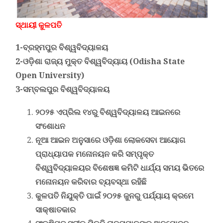
ସ୍ଥାୟୀ କୁଳପତି
1-ବ୍ରହ୍ମପୁର ବିଶ୍ୱବିଦ୍ୟାଳୟ
2-ଓଡ଼ିଶା ରାଜ୍ୟ ମୁକ୍ତ ବିଶ୍ୱବିଦ୍ୟାୟ
(Odisha State
Open University)
3-ସମ୍ବଲପୁର ବିଶ୍ୱବିଦ୍ୟାଳୟ
୨୦୨୫ ଏପ୍ରିଲ ୧୪ରୁ ବିଶ୍ୱବିଦ୍ୟାଳୟ ଆଇନରେ
ସଂଶୋଧନ
ନୂଆ ଆଇନ ଅନୁସାରେ ଓଡ଼ିଶା ଲୋକସେବା ଆୟୋଗ
ପ୍ରାଧ୍ୟାପକ ମନୋନୟନ କରି ସମ୍ପୃକ୍ତ
ବିଶ୍ୱବିଦ୍ୟାଳୟର ବିଶେଷଜ୍ଞ କମିଟି ଧାର୍ଯ୍ୟ ସମୟ ଭିତରେ
ମନୋନୟନ କରିବାର ବ୍ୟବସ୍ଥା ରହିଛି
କୁଳପତି ନିଯୁକ୍ତି ପାଇଁ ୨୦୨୫ ଜୁନରୁ ପର୍ଯ୍ୟାୟ କ୍ରମେ
ସାକ୍ଷାତକାର