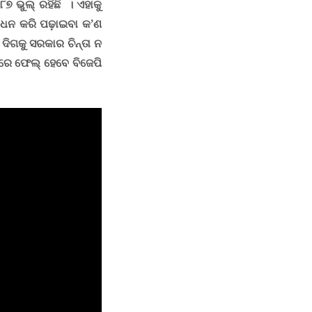
୩୮୭
ଭୁଲ୍ ରହିଛି
। ଏହାକୁ
ଶୋଧନ କରି ପଢ଼ାଇବା କ
’
ଣ
ଏ ଦିଗକୁ ସରକାର ଚିନ୍ତା ନ
ାରେ ଫେଲ୍ ହେବେ ବିଜେପି