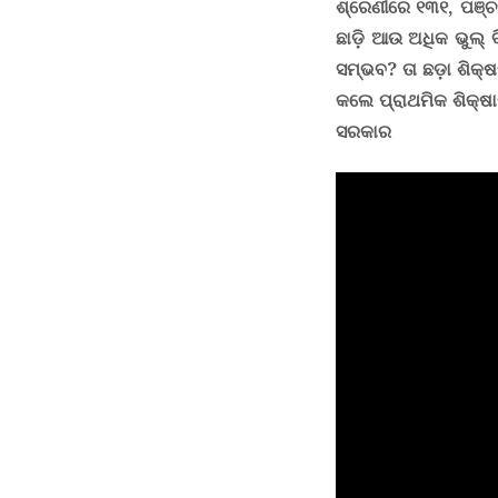
ଶ୍ରେଣୀରେ ୧୩୧
,
ପଞ୍ଚ
ଛାଡ଼ି ଆଉ ଅଧିକ ଭୁଲ୍ ବ
ସମ୍ଭବ
?
ତା ଛଡ଼ା ଶିକ୍ଷ
କଲେ ପ୍ରାଥମିକ ଶିକ୍ଷା
ସରକାର