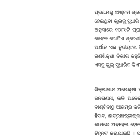
ପ୍ରଥମରୁ ଅଷ୍ଟମ ଶ୍ରେଣ
ହେଇଥିବା ଭୁଲକୁ ସୁଧାରି
ଅନୁସାରେ ୧୦୮୯ଟି ପ୍ର
କେବଳ ଗୋଟିଏ ଶ୍ରେଣୀଗ
ଅର୍ଥାତ ଏକ ତୃତୀୟାଂଶ 
ଗଣଶିକ୍ଷା ବିଭାଗ କହୁଛି
ଏସବୁ ଭୁଲ୍ ସୁଧାରିବ କିଏ
ଶିକ୍ଷାଦାନ ଅପେକ୍ଷା 
ଜନଗଣନା
,
ଭଳି ଅନେକ
ବାଣ୍ଟିବାଠୁ ଆରମ୍ଭ କ
ହିସାବ
,
ଛାତ୍ରଛାତ୍ରୀଙ୍
କାମରେ ଅବହେଳା ହେଲେ 
ଚିହ୍ନଟ କରାଯାଇଛି । 