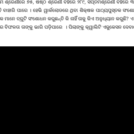
ମ ଶ୍ରେଣୀରେ ୭୫
,
ଷଷ୍ଠ ଶ୍ରେଣୀ ବହିରେ ୨୮୯
,
ସପ୍ତମଶ୍ରେଣୀ ବହିରେ 
ି ବାହାରି ପାରେ ।
ହେଭି ୱାର୍କଲୋଡରେ ଥିବା ଶିକ୍ଷକ ପାଠ୍ୟପୁସ୍ତକ ସଂ
କ ମାନେ ତ୍ରୁଟି ସଂଶୋଧନ କରୁଛନ୍ତି କି ନାହିଁ ତାକୁ କିଏ ଅନୁଧ୍ୟାନ କରୁଛି? 
ର ବିଫଳତା ତାଙ୍କୁ ଭାରି ପଡ଼ିପାରେ । ପିଲାଙ୍କୁ କ୍ୱାଲିଟି ଏଜୁକେସନ ଦେବ