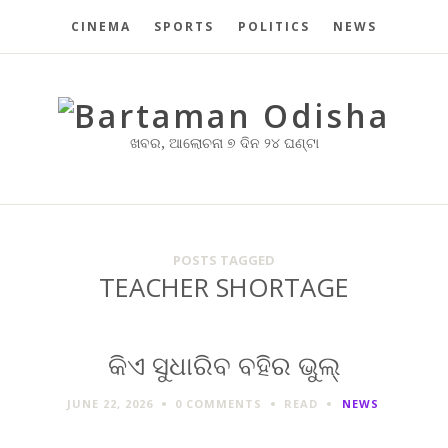
CINEMA
SPORTS
POLITICS
NEWS
ଖବର, ଆଲୋଚନା ୭ ଦିନ ୨୪ ଘଣ୍ଟା
POSTS TAGGED
TEACHER SHORTAGE
କିଏ ସୁଧାରିବ ବହିର ଭୁଲ୍
JUNE 22, 2026
0 COMMENTS
READ
NEWS