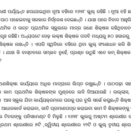
ୀ ପର୍ଯ୍ୟନ୍ତ ଛପାଯାଇଥିବା ନୂଆ ବହିରେ ୧୬୭୮ ଭୁଲ୍ ରହିଛି । ନୂଆ ବହି ଛାପ
 ପାଠ ପଢେଇବାକୁ ସରକାର ନିର୍ଦ୍ଦେଶ ଦେଇଛନ୍ତି । ଯାହା ପରେ ବିବାଦ ଆହୁରି
ାଥମିକ ଓ ଉଚ୍ଚ ପ୍ରାଥମିକ ସ୍କୁଲରେ ମାତ୍ର ଜଣେ ଶିକ୍ଷକ ରହିଥିବାବ
ୃହ ରହିଛି। ଅନ୍ୟପଟେ ଦେଢ଼ ଲକ୍ଷ ଶିକ୍ଷକ ପଦବି ମଧ୍ୟରୁ ୫୦ ହଜାରରୁ ଅ
ଶିକ୍ଷକ ନାହାନ୍ତି । ଏପରି ସ୍ଥିତିରେ ବହିରେ ଥିବା ଭୁଲ୍ ସଂଶୋଧନ କରି 
 । ଯାହା କି ବାସ୍ତବରେ ସମ୍ଭବ ନୁହେଁ, ପ୍ରଶ୍ନ ଉଠୁଛି
ଏତେ କମ୍ ଶିକ୍ଷକ 
?
ଅଣଶିକ୍ଷା କାର୍ଯ୍ୟରେ ଅଧିକ ମାତ୍ରାରେ ଲିପ୍ତ ରଖୁଛନ୍ତି । ପାଠପଢ଼ା 
 କାମ ପ୍ରାଥମିକ ଶିକ୍ଷକଙ୍କ ମୁଣ୍ଡରେ ଲଦି ଦିଆଯାଉଛି । ଉଲ୍ଲାସ
ରି
ଆସ ସ୍କୁଲ ଯିବା କାର୍ଯ୍ୟକ୍ରମରେ ଘରକୁ ଘର ବୁଲି ସର୍ଭେ କରୁଛନ୍ତି ଶି
କ ଆଧାରକାର୍ଡ କରାଇବା
,
ଜାତି ପ୍ରମାଣପତ୍ର କରାଇବା
କାମ ବି ଶିକ୍ଷକଙ୍କୁ
ଟିଚରଙ୍କୁ ପନିସମେଣ୍ଟ ବି ମିଳୁଛି ।
୧୬୭୮ ଭୁଲରୁ ଅଷ୍ଟମ ଶ୍ରେଣୀର ବହ
ପ୍ରଥମ ଶ୍ରେଣୀରେ ୭ଟି ,ଦ୍ୱିତୀୟ ଶ୍ରେଣୀରେ ୧୨ଟି ଓ ଭୁଲ୍ ତୃତୀୟ ଶ୍ରେ