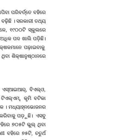
ିବା ପରିବର୍ତ୍ତେ ବହିରେ
 ବଢ଼ିଛି ।
ସରକାରୀ ତଥ୍ୟ
େଳେ
,
୧୯୦୦ଟି ସ୍କୁଲରେ
ଧିକ ପଦ ଖାଲି ପଡ଼ିଛି।
ଶିକ୍ଷକମାନେ ପଢ଼ାଇବାକୁ
ଥିବା ଶିକ୍ଷାନୁଷ୍ଠାନରେ
ସହ ଏସ୍ଆଇଆର୍
,
ବିଏଲ୍ଓ
,
,
ଟିଏଲ୍ଏମ୍
,
କୃମି ବଟିକା
କ୍ଷକ । ମଧ୍ୟାହ୍ନଭୋଜନର
 କରିବାକୁ ପଡ଼ୁଛି
।
ଏସବୁ
ିରେ ୭୦୫ଟି ଭୁଲ୍ ଥିବା
ଣୀ ବହିରେ ୭୫ଟି
,
ଚତୁର୍ଥ