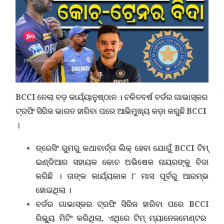
BCCI
ନେଲା ବଡ଼ କାର୍ଯ୍ୟାନୁଷ୍ଠାନ । ଚଳିତବର୍ଷ ବର୍ଡର ଗାଭାସ୍କର
ଟ୍ରଫି ସିରିଜ ଭାରତ ହାରିବା ପରେ
ଆଭିମୁଖ୍ୟ କଡ଼ା କରୁଛି
BCCI
।
ଡ୍ରେସିଂ ରୁମରୁ କଥାବାର୍ତ୍ତା ଲିକ୍ ହେବା ଯୋଗୁଁ
BCCI
ଟିମ୍
ଇଣ୍ଡିଆର ସହାୟକ କୋଚ ଅଭିଷେକ ନାୟରଙ୍କୁ ବିଦା
କରିଛି । ତାଙ୍କ କାର୍ଯ୍ୟକାଳ ୮ ମାସ ପୂର୍ବରୁ ଆରମ୍ଭ
ହୋଇଥିଲା ।
ବର୍ଡର ଗାଭାସ୍କର ଟ୍ରଫି ସିରିଜ ହାରିବା ପରେ
BCCI
ରିଭ୍ୟୁ ମିଟିଂ କରିଥିଲା
,
ଏଥିରେ ଟିମ୍ ମ୍ୟାନେଜମେଣ୍ଟର