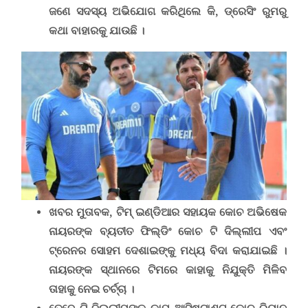
ଜଣେ ସଦସ୍ୟ ଅଭିଯୋଗ କରିଥିଲେ କି
,
ଡ୍ରେସିଂ ରୁମରୁ
କଥା ବାହାରକୁ ଯାଉଛି ।
ଖବର ମୁତାବକ
,
ଟିମ୍ ଇଣ୍ଡିଆର ସହାୟକ କୋଚ ଅଭିଷେକ
ନାୟରଙ୍କ ବ୍ୟତୀତ ଫିଲ୍ଡିଂ କୋଚ ଟି ଦିଲ୍ଲୀପ ଏବଂ
ଟ୍ରେନର ସୋହମ ଦେଶାଇଙ୍କୁ ମଧ୍ୟ ବିଦା କରାଯାଇଛି ।
ନାୟରଙ୍କ ସ୍ଥାନରେ ଟିମରେ କାହାକୁ ନିଯୁକ୍ତି ମିଳିବ
ତାହାକୁ ନେଇ ଚର୍ଚ୍ଚା ।