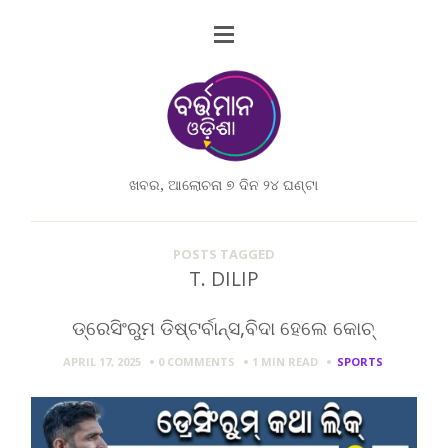
ଖବର, ଆଲୋଚନା ୭ ଦିନ ୨୪ ଘଣ୍ଟା
POSTS TAGGED
T. DILIP
ଡ୍ରେସିଂରୁମ ଡିଷ୍ଟର୍ବାନ୍ସ,ବିଦା ହେଲେ କୋଚ୍
APRIL 17, 2025
0 COMMENTS
1 MIN
READ
SPORTS