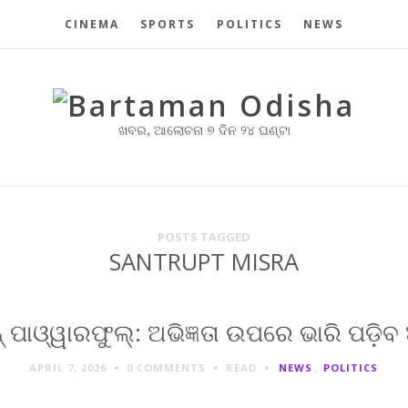
CINEMA
SPORTS
POLITICS
NEWS
ଖବର, ଆଲୋଚନା ୭ ଦିନ ୨୪ ଘଣ୍ଟା
POSTS TAGGED
SANTRUPT MISRA
୍ ପାଓ୍ୱାରଫୁଲ୍: ଅଭିଜ୍ଞତା ଉପରେ ଭାରି ପଡ଼ି
APRIL 7, 2026
0 COMMENTS
READ
NEWS
,
POLITICS