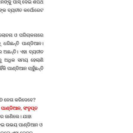
ାନଙ୍କୁ ପାସ୍ ଦେଇ ଶପଥ
ଙ୍କ ବ୍ୟତୀତ କର୍ପୋରେଟ
ଲୋଚନା ଓ ପରିଚାଳନାରେ
 ଧରିଛନ୍ତି ପାଣ୍ଡିଆନ।
 ଅଛନ୍ତି। ଏହା ବ୍ୟତୀତ
ରୁ ଅଧିକ ସମୟ ହେଲାଣି
ଁକି ପାଣ୍ଡିଆନ ଚାହୁଁଛନ୍ତି
D
ନେତା କରିଦେବେ
?
ାଣ୍ଡିଆନ, ସଂତୃପ୍ତ
ରେ ଜାଣିଲେ। ଯାହା
ନେଇ ଉଭୟ ପାଣ୍ଡିଆନ ଓ