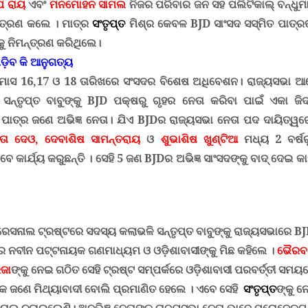
ପ ରାୟ
ଏବଂ
ମନମୋହନ ସାମଲ
ନିଜର ପରିବାର ଜନ ସହ ପଲିଟିକାଲ୍ ବନ୍ଧୁମ
ନ୍ତ୍ରଣ କଲେ
।
ମାତ୍ର
ସଂତୃପ୍ତ
ମିଶ୍ର କେବଳ
BJD
ସାଂସଦ ସସ୍ମିତ ପାତ୍ର
୍କୁ ନିମନ୍ତ୍ରଣ କରିଥିଲେ
।
ଡ଼ିବ କି ଆନୁଗତ୍ୟ
ାସ 16,17 ଓ 18 ତାରିଖରେ ସଂସଦର ବିଶେଷ ଅଧିବେଶନ
।
ରାଜ୍ୟସଭା ଆ
ସନ୍ତୃପ୍ତ ବାବୁଙ୍କୁ
BJD
ପକ୍ଷରୁ ଗୃହର ନେତା କରିବା ପାଇଁ ଏକା ଜିଦ୍
ାତ୍ର ଜଣେ ଅଭିଜ୍ଞ ନେତା
।
ଯିଏ
BJD
ର ରାଜ୍ୟସଭା ନେତା ପଦ ଦାୟିତ୍ୱରେ
ତା ଦେଓ, ଦେବାଶିଷ ସାମନ୍ତରାୟ
ଓ
ଶୁଭାଶିଷ ଖୁଣ୍ଟିଆ
ମଧ୍ୟ 2 ବର୍ଷ
 କାର୍ଯ୍ୟ କରୁଛନ୍ତି । ସେହି 5 ଜଣ
BJD
ର ଅଭିଜ୍ଞ ସାଂସଦଙ୍କୁ ବାଦ୍ ଦେଇ କାହି
ିରେସନାଲ ଟ୍ରଷ୍ଟରେ ସଦସ୍ୟ କଲାଭଳି ସନ୍ତୃପ୍ତ ବାବୁଙ୍କୁ ରାଜ୍ୟସଭାରେ
BJ
ରେ ନବୀନ ପଟ୍ଟନାୟକ ଗଣମାଧ୍ୟମ ଓ ଓଡ଼ିଶାବାସୀଙ୍କୁ ମିଛ କହିଲେ
।
ଭୈରବ ପ
ଜା
ଙ୍କୁ ନେଇ ଗଠିତ
ସେ
ହି ଟ୍ରଷ୍ଟ ସମ୍ପର୍କରେ ଓଡ଼ିଶାବାସୀ ପରବର୍ତ୍ତୀ ସମୟ
କ ଜଣେ ମିଥ୍ୟାବାଦୀ ବୋଲି ପ୍ରମାଣିତ ହେଲେ । ଏବେ ସେହି
ସଂତୃପ୍ତ
ଙ୍କୁ 