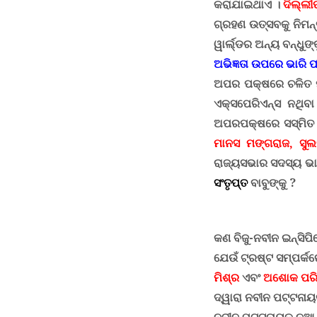
କରାଯାଇଥାଏ ।
ଦିଲ୍ଲୀ
ଗ୍ରହଣ ଉତ୍ସବକୁ ନିମ
ୱାର୍ଲ୍ଡର ଅନ୍ୟ ବନ୍ଧୁଙ
ଅଭିଜ୍ଞତା ଉପରେ ଭାରି ପ
ଅପର ପକ୍ଷରେ ଚଳିତ ମ
ଏକ୍ସପେରିଏନ୍ସ ନଥିବା 
ଅପରପକ୍ଷରେ ସସ୍ମିତ ପ
ମାନସ ମଙ୍ଗରାଜ, ସୁଲ
ରାଜ୍ୟସଭାର ସଦସ୍ୟ ଭାବେ
ସଂତୃପ୍ତ
ବାବୁଙ୍କୁ ?
କଣ ବିଜୁ-ନବୀନ ଇନ୍ସିପ
ଯେଉଁ ଟ୍ରଷ୍ଟ ସମ୍ପର୍କ
ମିଶ୍ର
ଏବଂ
ଅଶୋକ ପରି
ଦ୍ୱାରା ନବୀନ ପଟ୍ଟନାୟ