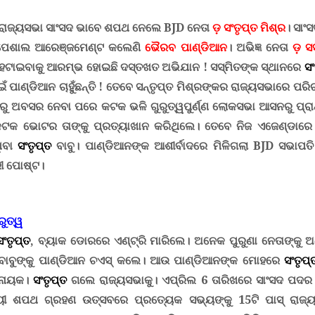
ରାଜ୍ୟସଭା ସାଂସଦ ଭାବେ ଶପଥ ନେଲେ
BJD
ନେତା
ଡ଼ ସଂତୃପ୍ତ ମିଶ୍ର
।
ସାଂସ
୍ପେଶାଲ ଆରେଞ୍ଜମେଣ୍ଟ କଲେଣି
ଭୈରବ ପାଣ୍ଡିଆନ
। ଅଭିଜ୍ଞ ନେତା
ଡ଼ ସସ
 ହଟାଇବାକୁ ଆରମ୍ଭ ହୋଇଛି ଦସ୍ତଖତ ଅଭିଯାନ
!
ସସ୍ମିତଙ୍କ ସ୍ଥାନରେ
ସଂ
 ପାଣ୍ଡିଆନ ଚାହୁଁଛନ୍ତି
!
ତେବେ ସନ୍ତୃପ୍ତ ମିଶ୍ରଙ୍କର ରାଜ୍ୟସଭାରେ ପରି
ରୁ
ଅବସର ନେବା ପରେ କଟକ ଭଳି ଗୁରୁତ୍ୱପୁର୍ଣ୍ଣ ଲୋକସଭା ଆସନରୁ ପ୍ରାର
କଟକ ଭୋଟର ତାଙ୍କୁ ପ୍ରତ୍ୟାଖାନ କରିଥିଲେ
।
ତେବେ ନିଜ ଏଜେଣ୍ଡାରେ 
ଥିବା
ସଂତୃପ୍ତ
ବାବୁ
।
ପାଣ୍ଡିଆନଙ୍କ ଆଶୀର୍ବାଦରେ ମିଳିଗଲା
BJD
ସଭାପତ
ୀ ପୋଷ୍ଟ।
ରୁତ୍ୱ
ସଂତୃପ୍ତ
, ବ୍ୟାକ ଡୋରରେ ଏଣ୍ଟ୍ରି ମାରିଲେ। ଅନେକ ପୁରୁଣା ନେତାଙ୍କୁ 
ାବୁଙ୍କୁ ପାଣ୍ଡିଆନ ଚଏସ୍ କଲେ
।
ଆଉ ପାଣ୍ଡିଆନଙ୍କ ମୋହରେ
ସଂତୃପ୍
ନାୟକ
।
ସଂତୃପ୍ତ
ଗଲେ ରାଜ୍ୟସଭାକୁ। ଏପ୍ରିଲ 6 ତାରିଖରେ ସାଂସଦ ପ
ଯାୟୀ ଶପଥ ଗ୍ରହଣ ଉତ୍ସବରେ ପ୍ରତ୍ୟେକ ସଭ୍ୟଙ୍କୁ 15ଟି ପାସ୍ ରାଜ