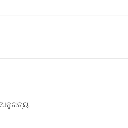
ବ ଆନୁଗତ୍ୟ