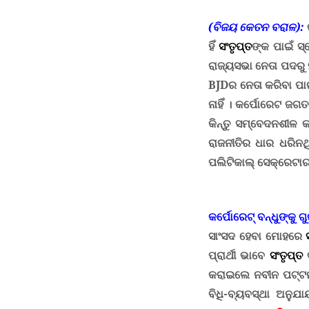
(ବିଜୟ କେତନ ବରାଳ):
ହିଁ
ସଂତୃପ୍ତ
ଙ୍କ
ପାଇଁ ସ
ରାଜ୍ୟସଭା ନେତା ପଦରୁ
BJD
ର ନେତା କରିବା ପାଇଁ
ନାହିଁ
।
କର୍ପୋରେଟ ଜଗତ
କିନ୍ତୁ ସମ୍ବେଦନଶୀଳ 
ରାଜନୀତିର ଧାର ଧରିନ
ପଲିଟିକାଲ୍ ସେକ୍ରେଟାର
କର୍ପୋରେଟ୍ ବନ୍ଧୁଙ୍କୁ ଗୁ
ସାଂସଦ ହେବା ମୋହରେ
ପ୍ରାର୍ଥୀ ଭାବେ
ସଂତୃପ୍ତ
ବ
କରାଇଲେ ନବୀନ ପଟ୍ଟ
ବିଧି-ବ୍ୟବସ୍ଥା ଅନୁ