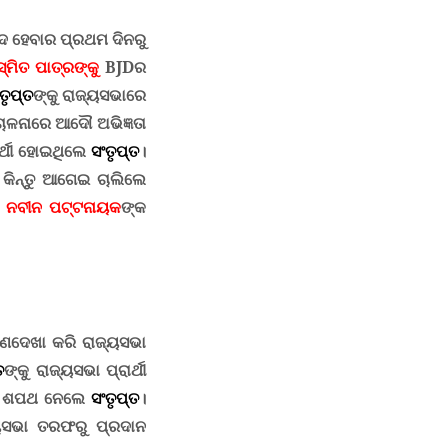
ଦ ହେବାର ପ୍ରଥମ ଦିନରୁ
୍ମିତ ପାତ୍ରଙ୍କୁ
BJD
ର
ତୃପ୍ତ
ଙ୍କୁ
ରାଜ୍ୟସଭାରେ
ଚାଳନାରେ ଆଦୌ ଅଭିଜ୍ଞତା
୍ଥୀ ହୋଇଥିଲେ
ସଂତୃପ୍ତ
।
କିନ୍ତୁ ଆଗେଇ ଚାଲିଲେ
ି
ନବୀନ ପଟ୍ଟନାୟକ
ଙ୍କ
ଅଣଦେଖା କରି ରାଜ୍ୟସଭା
ତ
ଙ୍କୁ ରାଜ୍ୟସଭା ପ୍ରାର୍ଥୀ
ଦର ଶପଥ ନେଲେ
ସଂତୃପ୍ତ
।
୍ୟସଭା ତରଫରୁ ପ୍ରଦାନ