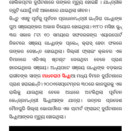
ହେଲିକପ୍ଟର ଦୁର୍ଘଟଣାରେ ତାଙ୍କର ମୃତ୍ୟୁ ହୋଇଛି । ଯାନ୍ତ୍ରୀକ
ତ୍ରୁଟି ଯୋଗୁଁ ମଝି ଆକାଶରେ ଯାଇଥିଲା ଜୀବନ।
କିନ୍ତୁ ଏସବୁ ପୂର୍ବରୁ ପୂର୍ବତନ ପ୍ରଧାନମନ୍ତ୍ରୀ ଇନ୍ଦିରା ଗାନ୍ଧିଙ୍କ
ପୁଅ ସଞ୍ଜୟଙ୍କର ଅକାଳ ବିୟୋଗ ହୋଇଥିଲା
।
୧୯୮୦ ମସିହା ଜୁନ୍
୩ର ସକାଳ ୮ଟା ୧୦ ସମୟରେ ସଫଦରଜଙ୍ଗ ଏୟାରପୋର୍ଟ
ନିକଟରେ ସଞ୍ଜୟ ଗାନ୍ଧିଙ୍କ ପ୍ଲେନ୍ କ୍ରାସ୍ ହେବା ଫଳରେ
ତାଙ୍କର ଦେହାନ୍ତ ହୋଇଥିଲା। ଦିଲ୍ଲୀ ଫ୍ଲାଇଂ କ୍ଲବର ଏକ
ବିମାନରେ ଏରିଏଲ୍ ଷ୍ଟଣ୍ଟ ଦେଉଥିବା ବେଳେ ପ୍ରାଣ
ହରେଇଥିଲେ ସଞ୍ଜୟ।
ଅନ୍ୟପଟେ ସଞ୍ଜୟ ଗାନ୍ଧିଙ୍କ ବଡ଼ଭାଇ
ରାଜୀବଙ୍କ ସାଙ୍ଗ
ମାଧବରାଓ ସିନ୍ଧି
ଆ ମଧ୍ୟ ବିମାନ ଦୁର୍ଘଟଣାରେ
ପ୍ରାଣ ହରାଇଛନ୍ତି। ୨୦୦୧ସେପ୍ଟେମ୍ବର ୩୦ରେ କାନପୁରକୁ ଏକ
ରାଲିକୁ ଯାଉଥିଲା ବେଳେ ଅଧାରେ ଅଟକିଥିଲା ପୂର୍ବତନ
କେନ୍ଦ୍ରମନ୍ତ୍ରୀ ସିନ୍ଧିଆଙ୍କ ଯାତ୍ରା। ଉତ୍ତର ପ୍ରଦେଶ
ମୈନପୁରି ଜିଲ୍ଲା ଭୋଗାଓଁରେ ଏକ ଚାଟାର୍ଟ ଫ୍ଲାଇଟ୍ ଦୁର୍ଘଟଣାରେ
ସିନ୍ଧିଆଙ୍କର ମୃତ୍ୟୁ ହୋଇଥିଲା।