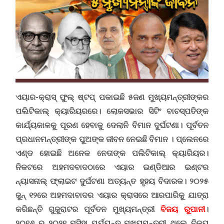
ଏୟାର-କ୍ରାସ୍ ଫୁଲ୍ ଷ୍ଟପ୍ ପକାଇଛି ୫ଜଣ ମୁଖ୍ୟମନ୍ତ୍ରୀଙ୍କର
ପଲିଟିକାଲ୍ କ୍ୟାରିୟରରେ। ଲୋକସଭାର ସିଟିଂ ବାଚସ୍ପତିଙ୍କ
କାର୍ଯ୍ୟକାଳକୁ ପୂରଣ ହେବାକୁ ଦେଲାନି ବିମାନ ଦୁର୍ଘଟଣା। ପୂର୍ବତନ
ପ୍ରଧାନମନ୍ତ୍ରୀଙ୍କ ପୁଅଙ୍କ ଜୀବନ ନେଇଛି ବିମାନ
।
ପ୍ଲେନରେ
ଏଣ୍ଡ ହୋଇଛି ଅନେକ ନେତାଙ୍କ ପଲିଟିକାଲ୍ କ୍ୟାରିୟର।
ନିକଟରେ ଅହମଦବାଦଠାରେ ଏୟାର ଇଣ୍ଡିଆର ଇଣ୍ଟର
ନ୍ୟାସନାଲ୍ ଫ୍ଲାଇଟ ଦୁର୍ଘଟଣା ଅତ୍ୟନ୍ତ ହୃହୟ ବିଦାରକ। ୨୦୨୫
ଜୁନ୍ ୧୨ରେ ଅହମଦାବାଦର ଏୟାର କ୍ରାସରେ ଆରପାରିକୁ ଯାତ୍ରା
କରିଛନ୍ତି ଗୁଜୁରାଟର ପୂର୍ବତନ ମୁଖ୍ୟମନ୍ତ୍ରୀ
ବିଜୟ ରୁପାନୀ
।
୨୦୧୬ ରୁ ୨୦୨୧ ମସିହା ପର୍ଯ୍ୟନ୍ତ ମୁଖ୍ୟମନ୍ତ୍ରୀ ଥିଲେ ବିଜୟ