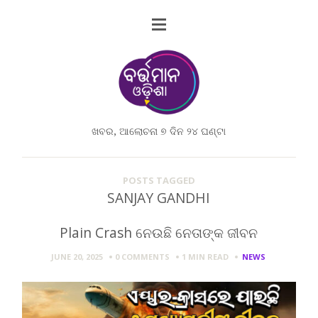
ଖବର, ଆଲୋଚନା ୭ ଦିନ ୨୪ ଘଣ୍ଟା
POSTS TAGGED
SANJAY GANDHI
Plain Crash ନେଉଛି ନେତାଙ୍କ ଜୀବନ
JUNE 20, 2025
0 COMMENTS
1 MIN
READ
NEWS