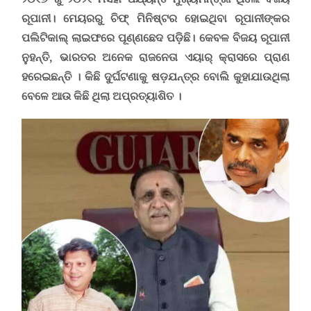
ରୂପାନୀ। ମେୟରରୁ ଚିଫ୍ ମିନିଷ୍ଟର ହୋଇଥିବା ରୂପାନୀଙ୍କର
ପଲିଟିକାଲ୍ ଲାଇଫରେ ପୂଣ୍ଣଛେଦ ପଡ଼ିଛି। କେବଳ ବିଜୟ ରୂପାନୀ
ନୁହନ୍ତି, ଭାରତର ଅନେକ ରାଜନେତା ଏୟାର୍ କ୍ରାସରେ ପ୍ରାଣ
ହରେଇଛନ୍ତି
।
କିଛି ଦୁର୍ଘଟଣାକୁ ଷଡ଼ଯନ୍ତ୍ର ବୋଲି କୁହାଯାଉଥିଲା
ବେଳେ ଆଉ କିଛି ଥିଲା ଅପ୍ରତ୍ୟାଶିତ
।