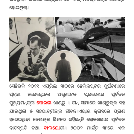
ହୋଇଥିଲା।
ସେହିଭଳି ୨୦୧୧ ଏପ୍ରିଲ ୩୦ରେ ହେଲିକପ୍ଟର ଦୁର୍ଘଟଣାରେ
ପ୍ରାଣ ହରେଇଥିଲେ ଅରୁଣାଚଳ ପ୍ରଦେଶର ପୂର୍ବତନ
ମୁଖ୍ୟମନ୍ତ୍ରୀ
ଦୋରଜୀ
ଖାଣ୍ଡୁ । ଚୀନ୍ ସୀମାରେ ଖାଣ୍ଡୁଙ୍କ ସହ
ଯାଇଥିଲା ୫ ସହଯାତ୍ରୀଙ୍କ ଜୀବନ।
ଏୟାର କ୍ରାସରେ ପ୍ରାଣ
ହରେଇଥିବା ନେତାଙ୍କ ଭିତରେ ରହିଛନ୍ତି ଲୋକସଭାର ପୂର୍ବତନ
ବାଚସ୍ପତି ତଥା
ବାଲଯୋ
ଗୀ
।
୨୦୦୨ ମାର୍ଚ୍ଚ ୩’ରେ ଏକ