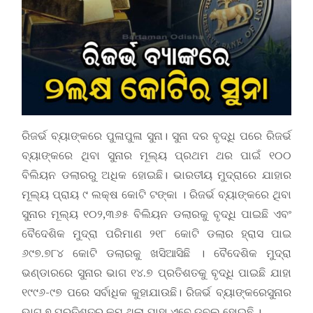
ରିଜର୍ଭ ବ୍ୟାଙ୍କରେ ପୁଳାପୁଳା ସୁନା। ସୁନା ଦର ବୃଦ୍ଧି ପରେ ରିଜର୍ଭ
ବ୍ୟାଙ୍କରେ ଥିବା ସୁନାର ମୂଲ୍ୟ ପ୍ରଥମ ଥର ପାଇଁ ୧୦୦
ବିଲିୟନ ଡଲାରରୁ ଅଧିକ ହୋଇଛି। ଭାରତୀୟ ମୁଦ୍ରାରେ ଯାହାର
ମୂଲ୍ୟ ପ୍ରାୟ ୯ ଲକ୍ଷ କୋଟି ଟଙ୍କା । ରିଜର୍ଭ ବ୍ୟାଙ୍କରେ ଥିବା
ସୁନାର ମୂଲ୍ୟ ୧୦୨,୩୬୫ ବିଲିୟନ ଡଲାରକୁ ବୃଦ୍ଧି ପାଇଛି ଏବଂ
ବୈଦେଶିକ ମୁଦ୍ରା ପରିମାଣ ୨୧୮ କୋଟି ଡଲାର ହ୍ରାସ ପାଇ
୬୯୭.୭୮୪ କୋଟି ଡଲାରକୁ ଖସିଆସିଛି । ବୈଦେଶିକ ମୁଦ୍ରା
ଭଣ୍ଡାରରେ ସୁନାର ଭାଗ ୧୪.୭ ପ୍ରତିଶତକୁ ବୃଦ୍ଧି ପାଇଛି ଯାହା
୧୯୯୬-୯୭ ପରେ ସର୍ବାଧିକ କୁହାଯାଉଛି। ରିଜର୍ଭ ବ୍ୟାଙ୍କରେସୁନାର
ଭାଗ ୭ ପ୍ରତିଶତରୁ କମ ଥିଲା ଯାହା ଏବେ ଡବଲ ହୋଇଛି ।