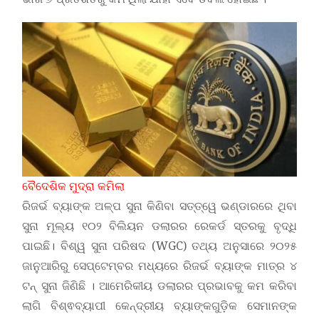
ବୈଦେଶିକ ମୁଦ୍ରା କମିଲା
ରିଜର୍ଭ ବ୍ୟାଙ୍କ ଅଳ୍ପ ସୁନା କିଣିବା ସତ୍ତ୍ୱେ ଭଣ୍ଡାରରେ ଥିବା
ସୁନା ମୂଲ୍ୟ ୧୦୨ ବିଲିୟନ ଡଲାରର ରେକର୍ଡ ସ୍ତରକୁ ବୃଦ୍ଧି
ପାଇଛି। ବିଶ୍ୱ ସୁନା ପରିଷଦ (WGC) ତଥ୍ୟ ଅନୁସାରେ ୨୦୨୫
ଜାନୁଆରିରୁ ସେପ୍ଟେମ୍ବର ମଧ୍ୟରେ ରିଜର୍ଭ ବ୍ୟାଙ୍କ ମାତ୍ର ୪
ଟନ୍ ସୁନା ଜିଣିଛି । ଆମେରିକୀୟ ଡଲାରର ପ୍ରଭାବକୁ କମ କରିବା
ଲାଗି ବିଶ୍ଵବ୍ୟାପୀ କେନ୍ଦ୍ରୀୟ ବ୍ୟାଙ୍କଗୁଡ଼ିକ ସେମାନଙ୍କ