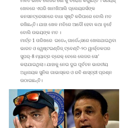
ମିଳିତ ଭାବେ ଲେଜର ଶୋ କୁ ବିରୋଧ କରୁଛନ୍ତି । ସିରିୟସ୍
ଖେଳରେ ଏପରି ଖାମଖିଆଲି ପ୍ଲେୟରର୍ସଙ୍କ
କନସନଟ୍ରେସନରେ ବାଧା ସୃଷ୍ଟି କରିପାରେ ବୋଲି ମତ
ରଖିଛନ୍ତି। ଯାହା ଖେଳ ମଝିରେ ଆଦୌ ହେବା କଥା ନୁହେଁ
ବୋଲି ଉଭୟଙ୍କ ମତ ।
ମାର୍ଚ୍ଚ 1 ତାରିଖରେ ଇଡେନ୍ ଗାର୍ଡେନ୍ସରେ ଖେଳାଯାଇଥିବା
ଭାରତ ଓ ୱେଷ୍ଟଇଣ୍ଡିଜ୍ ଟ୍ବେଣ୍ଟି-୨୦ ୱାର୍ଲ୍ଡକପର
ସୁପର୍‌-8 ମ୍ୟାଚ୍‌ର ବ୍ରେକ୍ ‌ବେଲେ ଲେଜର ସୋ’
କରାଯାଇଥିଲା। ଯାହାକୁ ନେଇ ଦୁଇ ପୂର୍ବତନ ଭାରତୀୟ
ଅଧିନାୟକ ସୁନିଲ ଗାଭାସ୍କର ଓ ରବି ଶାସ୍ତ୍ରୀ ପ୍ରଶ୍ନ
ଉଠାଇଛନ୍ତି।