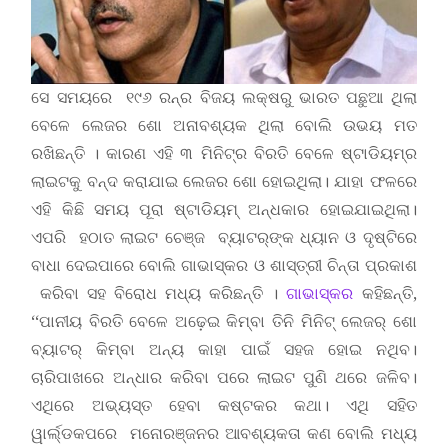
ସେ ସମୟରେ ୧୯୬ ରନ୍‌ର ବିଜୟ ଲକ୍ଷରୁ ଭାରତ ପଛୁଆ ଥିଲା
ବେଳେ ଲେଜର ଶୋ ଅନାବଶ୍ୟକ ଥିଲା ବୋଲି ଉଭୟ ମତ
ରଖିଛନ୍ତି । କାରଣ ଏହି ୩ ମିନିଟ୍‌ର ବିରତି ବେଳେ ଷ୍ଟାଡିୟମ୍‌ର
ଲାଇଟକୁ ବନ୍ଦ କରାଯାଇ ଲେଜର ଶୋ ହୋଇଥିଲା। ଯାହା ଫଳରେ
ଏହି କିଛି ସମୟ ପୂରା ଷ୍ଟାଡିୟମ୍‌ ଅନ୍ଧକାର ହୋଇଯାଇଥିଲା।
ଏପରି ହଠାତ ଲାଇଟ ଚେଞ୍ଜ ବ୍ୟାଟର୍‌ଙ୍କ ଧ୍ୟାନ ଓ ଦୃଷ୍ଟିରେ
ବାଧା ଦେଇପାରେ ବୋଲି ଗାଭାସ୍କର ଓ ଶାସ୍ତ୍ରୀ ଚିନ୍ତା ପ୍ରକାଶ
କରିବା ସହ ବିରୋଧ ମଧ୍ୟ କରିଛନ୍ତି ।
ଗାଭାସ୍କର
କହିଛନ୍ତି,
‘‘ପାନୀୟ ବିରତି ବେଳେ ଅଢ଼େଇ କିମ୍ବା ତିନି ମିନିଟ୍‌ ଲେଜର୍‌ ଶୋ
ବ୍ୟାଟର୍‌ କିମ୍ବା ଅନ୍ୟ କାହା ପାଇଁ ସହଜ ହୋଇ ନଥିବ।
ଚାରିପାଖରେ ଅନ୍ଧାର କରିବା ପରେ ଲାଇଟ ପୁଣି ଥରେ ଜଳିବ।
ଏଥିରେ ଅଭ୍ୟସ୍ତ ହେବା କଷ୍ଟକର କଥା। ଏଥି ସହିତ
ୱାର୍ଲ୍ଡକପରେ ମନୋରଞ୍ଜନର ଆବଶ୍ୟକତା କଣ ବୋଲି ମଧ୍ୟ