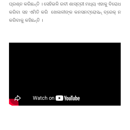
ପ୍ରଶ୍ନ କରିଛନ୍ତି । ସେହିଭଳି ରବୀ ଶାସ୍ତ୍ରୀ ମଧ୍ୟ ଏହାକୁ ବିରୋଧ
କରିବା ସହ ଏମିତି କରି ଖେଳାଳୀଙ୍କ କନସନଟ୍ରୋସନ୍ ବ୍ରେକ୍ ନ
କରିବାକୁ କହିଛନ୍ତି ।