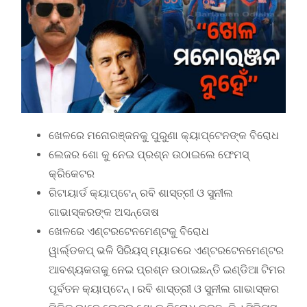
ଖେଳରେ ମନୋରଞ୍ଜନକୁ ପୁରୁଣା କ୍ୟାପ୍ଟେନଙ୍କ ବିରୋଧ
ଲେଜର ଶୋ କୁ ନେଇ ପ୍ରଶ୍ନ ଉଠାଇଲେ ଫେମସ୍
କ୍ରିକେଟର
ରିଟାୟାର୍ଡ କ୍ୟାପ୍ଟେନ୍ ରବି ଶାସ୍ତ୍ରୀ ଓ ସୁନୀଲ
ଗାଭାସ୍କରଙ୍କ ଅସନ୍ତୋଷ
ଖେଳରେ ଏଣ୍ଟରଟେନମେଣ୍ଟକୁ ବିରୋଧ
ୱାର୍ଲ୍ଡକପ୍ ଭଳି ସିରିୟସ୍ ମ୍ୟାଚରେ ଏଣ୍ଟରଟେନମେଣ୍ଟର
ଆବଶ୍ୟକତାକୁ ନେଇ ପ୍ରଶ୍ନ ଉଠାଇଛନ୍ତି ଇଣ୍ଡିଆ ଟିମର
ପୂର୍ବତନ କ୍ୟାପ୍ଟେନ୍। ରବି ଶାସ୍ତ୍ରୀ ଓ ସୁନୀଲ ଗାଭାସ୍କର