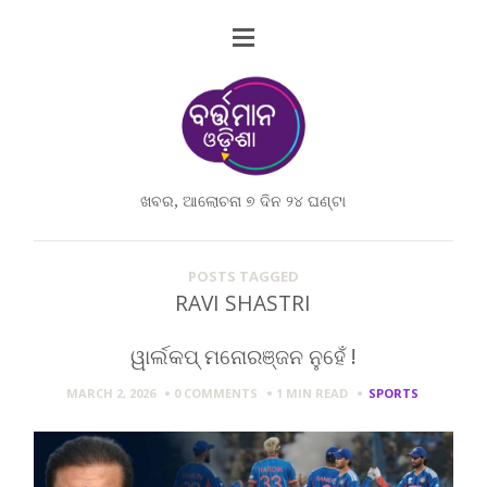
ଖବର, ଆଲୋଚନା ୭ ଦିନ ୨୪ ଘଣ୍ଟା
POSTS TAGGED
RAVI SHASTRI
ୱାର୍ଲକପ୍ ମନୋରଞ୍ଜନ ନୁହେଁ !
MARCH 2, 2026
0 COMMENTS
1 MIN
READ
SPORTS