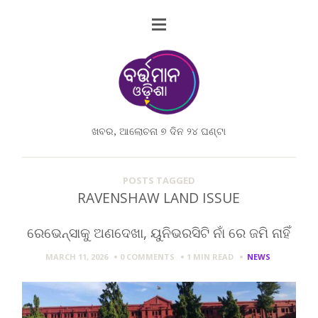
ଖବର, ଆଲୋଚନା ୭ ଦିନ ୨୪ ଘଣ୍ଟା
POSTS TAGGED
RAVENSHAW LAND ISSUE
ରେଭେନ୍ସାକୁ ଅଣଦେଖା, ୟୁନିଭରସିଟି ନାଁ ରେ ଜମି ନାହିଁ
MARCH 11, 2026
0 COMMENTS
1 MIN
READ
NEWS