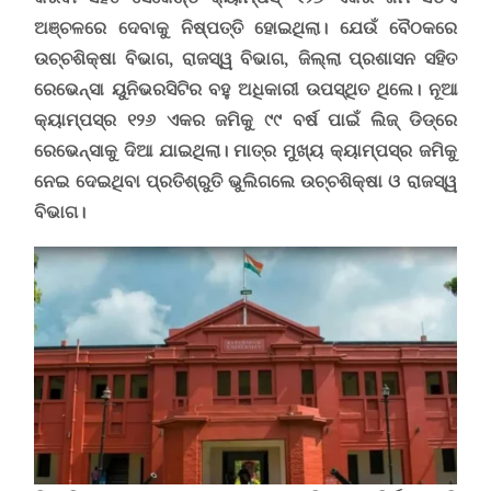
ଅଞ୍ଚଳରେ ଦେବାକୁ ନିଷ୍ପତ୍ତି ହୋଇଥିଲା।
ଯେଉଁ ବୈଠକରେ
ଉଚ୍ଚଶିକ୍ଷା ବିଭାଗ, ରାଜସ୍ୱ ବିଭାଗ, ଜିଲ୍ଲା ପ୍ରଶାସନ ସହିତ
ରେଭେନ୍ସା ୟୁନିଭରସିଟିର ବହୁ ଅଧିକାରୀ ଉପସ୍ଥିତ ଥିଲେ। ନୂଆ
କ୍ୟାମ୍ପସ୍‌ର ୧୨୬ ଏକର ଜମିକୁ ୯୯ ବର୍ଷ ପାଇଁ ଲିଜ୍‌ ଡିଡ୍‌ରେ
ରେଭେନ୍ସାକୁ ଦିଆ ଯାଇଥିଲା। ମାତ୍ର ମୁଖ୍ୟ କ୍ୟାମ୍ପସ୍‌ର ଜମିକୁ
ନେଇ ଦେଇଥିବା ପ୍ରତିଶ୍ରୁତି ଭୁଲିଗଲେ ଉଚ୍ଚଶିକ୍ଷା ଓ ରାଜସ୍ୱ
ବିଭାଗ।