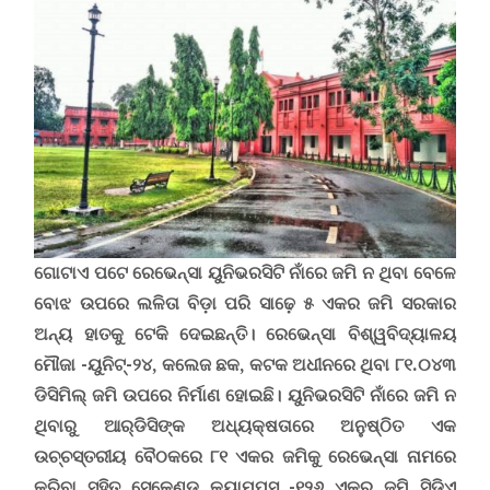
ଗୋଟାଏ ପଟେ ରେଭେନ୍ସା
ୟୁନିଭରସିଟି ନାଁରେ ଜମି ନ ଥିବା ବେଳେ
ବୋଝ ଉପରେ ଲଳିତା ବିଡ଼ା ପରି ସାଢ଼େ ୫ ଏକର ଜମି ସରକାର
ଅନ୍ୟ ହାତକୁ ଟେକି ଦେଇଛନ୍ତି
।
ରେଭେନ୍ସା ବିଶ୍ୱବିଦ୍ୟାଳୟ
ମୌଜା -ୟୁନିଟ୍‌-୨୪
,
କଲେଜ ଛକ
,
କଟକ ଅଧୀନରେ ଥିବା ୮୧.୦୪୩
ଡିସିମିଲ୍‌ ଜମି ଉପରେ ନିର୍ମାଣ ହୋଇଛି। ୟୁନିଭରସିଟି ନାଁରେ ଜମି ନ
ଥିବାରୁ ଆର୍‌ଡିସିଙ୍କ ଅଧ୍ୟକ୍ଷତାରେ ଅନୁଷ୍ଠିତ ଏକ
ଉଚ୍ଚସ୍ତରୀୟ ବୈଠକରେ ୮୧ ଏକର ଜମିକୁ ରେଭେନ୍ସା ନାମରେ
କରିବା ସହିତ ସେକେଣ୍ଡ କ୍ୟାମ୍ପସ୍‌ -୧୨୬ ଏକର ଜମି ସିଡିଏ