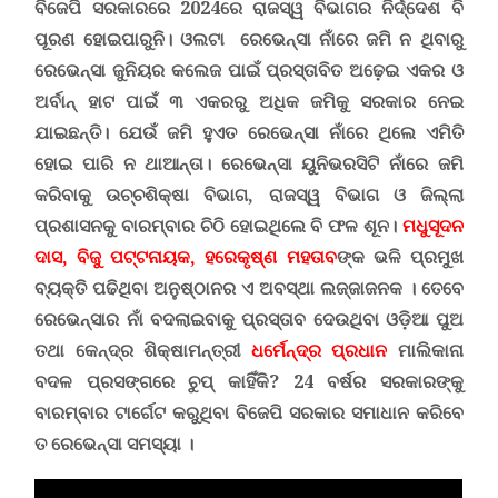
ବିଜେପି ସରକାରରେ 2024ରେ ରାଜସ୍ୱ ବିଭାଗର ନିର୍ଦ୍ଦେଶ ବି
ପୂରଣ ହୋଇପାରୁନି। ଓଲଟା ରେଭେନ୍ସା ନାଁରେ ଜମି ନ ଥିବାରୁ
ରେଭେନ୍ସା ଜୁନିୟର କଲେଜ ପାଇଁ ପ୍ରସ୍ତାବିତ ଅ‌ଢ଼େଇ ଏକର ଓ
ଅର୍ବାନ୍‌ ହାଟ ପାଇଁ ୩ ଏକରରୁ ଅଧିକ ଜମିକୁ ସରକାର ନେଇ
ଯାଇଛନ୍ତି। ଯେଉଁ ଜମି ହୁଏତ ରେଭେନ୍ସା ନାଁରେ ଥିଲେ ଏମିତି
ହୋଇ ପାରି ନ ଥାଆନ୍ତା। ରେଭେନ୍ସା ୟୁନିଭରସିଟି ନାଁରେ ଜମି
କରିବାକୁ ଉଚ୍ଚଶିକ୍ଷା ବିଭାଗ
,
ରାଜସ୍ୱ ବିଭାଗ ଓ ଜିଲ୍ଲା
ପ୍ରଶାସନକୁ ବାରମ୍ବାର ଚିଠି ହୋଇଥିଲେ ବି ଫଳ ଶୂନ
।
ମଧୁସ
ଦନ
ଦାସ, ବିଜୁ ପଟ୍ଟନାୟକ, ହରେକୃଷ୍ଣ ମହତାବ
ଙ୍କ ଭଳି ପ୍ରମୁଖ
ବ୍ୟକ୍ତି ପଢିଥିବା ଅନୁଷ୍ଠାନର ଏ ଅବସ୍ଥା ଲଜ୍ଜାଜନକ । ତେବେ
ରେଭେନ୍ସାର ନାଁ ବଦଲାଇବାକୁ ପ୍ରସ୍ତାବ ଦେଉଥିବା ଓଡ଼ିଆ ପୁଅ
ତଥା କେନ୍ଦ୍ର ଶିକ୍ଷାମନ୍ତ୍ରୀ
ଧର୍ମେନ୍ଦ୍ର ପ୍ରଧାନ
ମାଲିକାନା
ବଦଳ ପ୍ରସଙ୍ଗରେ ଚୁପ୍ କାହିଁକି? 24 ବର୍ଷର ସରକାରଙ୍କୁ
ବାରମ୍ବାର ଟାର୍ଗେଟ କରୁଥିବା ବିଜେପି ସରକାର ସମାଧାନ କରିବେ
ତ ରେଭେନ୍ସା ସମସ୍ୟା ।