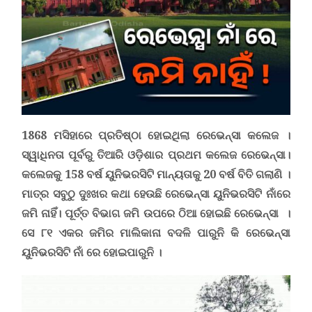
1868 ମସିହାରେ ପ୍ରତିଷ୍ଠା ହୋଇଥିଲା ରେଭେନ୍ସା କଲେଜ ।
ସ୍ୱାଧିନତା ପୂର୍ବରୁ ତିଆରି ଓଡ଼ିଶାର ପ୍ରଥମ କଲେଜ ରେଭେନ୍ସା।
କଲେଜକୁ 158 ବର୍ଷ
ୟୁନିଭରସିଟି ମାନ୍ୟତାକୁ 20 ବର୍ଷ ବିତି ଗଲାଣି ।
ମାତ୍ର ସବୁଠୁ ଦୁଃଖର କଥା ହେଉଛି ରେଭେନ୍ସା ୟୁନିଭରସିଟି ନାଁରେ
ଜମି ନାହିଁ।
ପୂର୍ତ୍ତ ବିଭାଗ ଜମି ଉପରେ ଠିଆ ହୋଇଛି ରେଭେନ୍ସା ।
ସେ ୮୧ ଏକର ଜମି
ର
ମାଲିକାନା ବଦଳି ପାରୁନି କି ରେଭେନ୍ସା
ୟୁନିଭରସିଟି ନାଁ ରେ ହୋଇପାରୁନି ।