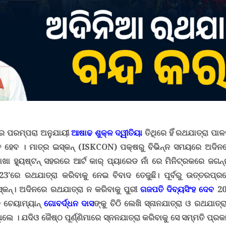
ଦିର ପରମ୍ପରା ଅନୁଯାୟୀ
ଆଷାଢ ଶୁକ୍ଳ ଦ୍ୱୀତିୟା
ତିଥିରେ ହିଁ ରଥଯାତ୍ରା ପା
ିତ ହେବ ।
ମାତ୍ର
ଇସ୍କନ୍ (
ISKCON)
ପକ୍ଷରୁ ବିଭିନ୍ନ ସମୟରେ ଅଦିନ
ଖା ହ୍ୟୁଷ୍ଟନ୍ ସହରରେ
ଆର୍ଟ କାର୍ ପ୍ୟାରେଡ ନାଁ ରେ ମିନିଟ୍ରକରେ ଜଗନ
3’ରେ ରଥଯାତ୍ରା କରିବାକୁ ନେଇ ବିବାଦ ତେଜୁଛି। ପୂର୍ବରୁ ଉତ୍ତରପ୍
ସ୍କନ୍। ଅଦିନରେ ରଥଯାତ୍ରା ନ କରିବାକୁ ପୁରୀ
ଗଜପତି ଦିବ୍ୟସିଂହ ଦେବ
20
 ଚେୟାମ୍ୟାନ୍
ଗୋବର୍ଦ୍ଧନ ଦାସ
ଙ୍କୁ ଚିଠି ଲେଖି ସ୍ନାନଯାତ୍ରା ଓ ରଥଯାତ୍
ିଲେ । ଯଦିଓ ଜୈଷ୍ଠ ପୂର୍ଣ୍ଣିମାରେ ସ୍ନନଯାତ୍ରା କରିବାକୁ ସେ ସମ୍ମତି ପ୍