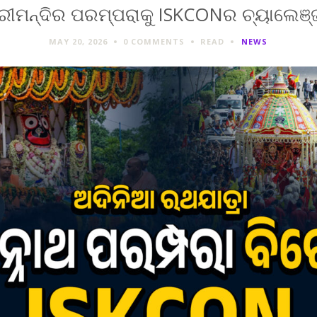
୍ରୀମନ୍ଦିର ପରମ୍ପରାକୁ ISKCONର ଚ୍ୟାଲେଞ୍ଜ
MAY 20, 2026
0 COMMENTS
READ
NEWS