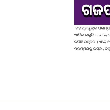
ମହାପ୍ରଭୁଙ୍କ ପରମ୍ପରା
ଖାତିର କରୁନି । ଯେବେ 
କରିଛି ଇସ୍କନ । ଏବେ 
ପରମ୍ପରାକୁ ଇସ୍କନ୍ ବିକ