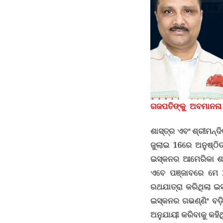
ଗଜପତିଙ୍କୁ ଅବମାନନା
ଶାସ୍ତ୍ର ଏବଂ ଶ୍ରୀମନ୍
ଜୁଲାଇ 16ରେ ଅନୁଷ୍ଠ
ଇସ୍କନର ଆମେରିକା ଶା
ଏବେ ପଞ୍ଜାବରେ ମେ 2
ରଥଯାତ୍ରା କରିଥିଲା ଇ
ଇସ୍କନର ଗଭଣ୍ଣିଂ ବଡ଼ି
ଅନୁଯାୟୀ କରିବାକୁ କହିଥ