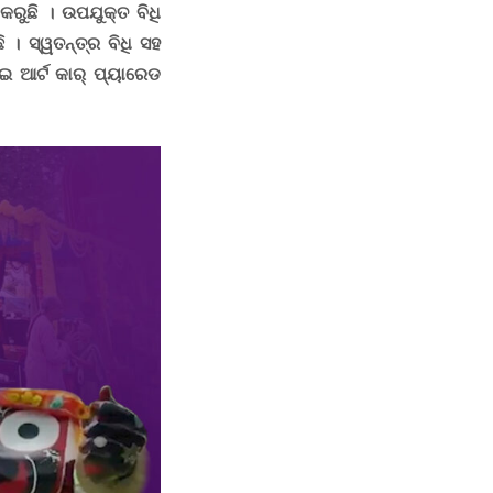
ରୁଛି । ଉପଯୁକ୍ତ ବିଧି
। ସ୍ୱତନ୍ତ୍ର ବିଧି ସହ
େଇ
ଆର୍ଟ କାର୍ ପ୍ୟାରେଡ