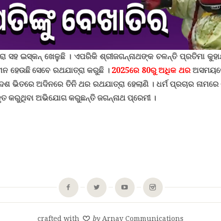
 ସହ ଇସ୍କନ୍ ଖେଳୁଛି । ଏପରିକି ଶ୍ରୀଜଗନ୍ନାଥଙ୍କ ଚଳନ୍ତି ପ୍ରତିମା କୁହା
ମନ ହେଉଛି ସେବେ ରଥଯାତ୍ରା କରୁଛି ।
2025ରେ 80ରୁ ଅଧିକ ଥର
ଅସମୟରେ
ଦେଶ ଭିତରେ ଅଦିନରେ ତିନି ଥର ରଥଯାତ୍ରା ହେଲାଣି ।
ଧର୍ମ ପ୍ରଚାର ନାମରେ 
ୃତ କରୁଥିବା ଅଭିଯୋଗ କରୁଛନ୍ତି ଜଗନ୍ନାଥ ପ୍ରେମୀ ।
crafted with
by
Arnav Communications