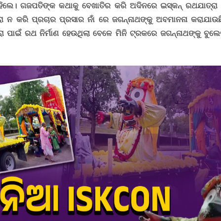
ିଲେ
।
ଗଜପତିଙ୍କ କଥାକୁ ବେଖାତିର କରି ଅଦିନରେ ଇସ୍କନ୍ ରଥଯାତ୍ରା କ
ା ନ କରି ପ୍ରଚାର ପ୍ରସାର ନାଁ ରେ ଜଗନ୍ନାଥଙ୍କୁ ଅବମାନନା କରାଯାଉଛି 
ା ପାଇଁ ରଥ ନିର୍ମାଣ ହେଉଥିଲା ବେଳେ ମିନି ଟ୍ରକରେ ଜଗନ୍ନାଥଙ୍କୁ ବୁଲ