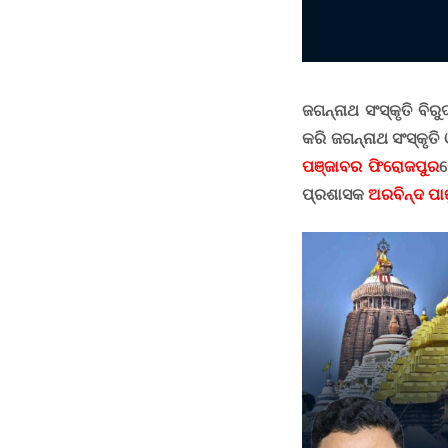
ଜଗନ୍ନାଥ ସଂସ୍କୃତି ବିର
କରି ଜଗନ୍ନାଥ ସଂସ୍କୃତ
ପଞ୍ଜାବର ଫିରୋଜପୁର
ପ୍ରଶାସକ
ଅରବିନ୍ଦ ପା