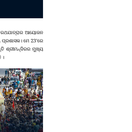
ଆ ରଥଯାତ୍ରାର ଆୟୋଜନ
୍ୟ ପ୍ରଶାସକ। ମେ 23’ରେ
ତି ଶ୍ରୀମନ୍ଦିରର ମୁଖ୍ୟ
 ।