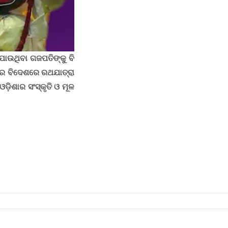
ଯାଉଥିବା ଗଜପତିଙ୍କୁ ବି
 ବିଦେଶରେ ରଥଯାତ୍ରା
ଓଡ଼ିଶାର ସଂସ୍କୃତି ଓ ମୂଳ