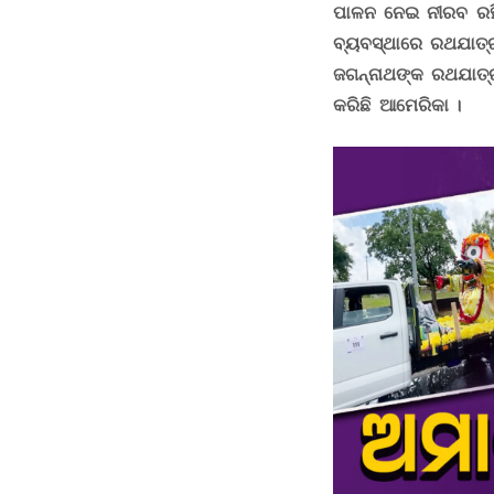
ପାଳନ ନେଇ ନୀରବ ରହ
ବ୍ୟବସ୍ଥାରେ ରଥଯାତ୍ର
ଜଗନ୍ନାଥଙ୍କ ରଥଯାତ୍ର
କରିଛି ଆମେରିକା ।