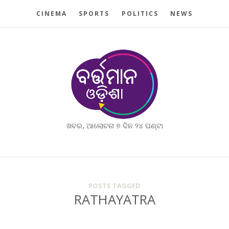
CINEMA
SPORTS
POLITICS
NEWS
ଖବର, ଆଲୋଚନା ୭ ଦିନ ୨୪ ଘଣ୍ଟା
POSTS TAGGED
RATHAYATRA