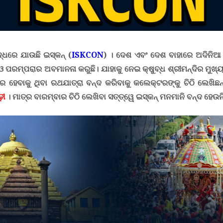
ୁଦ୍ଧରେ ଯାଉଛି ଇସ୍କନ୍ (
ISKCON
) । ଦେଶ ଏବଂ ଦେଶ ବାହାରେ ଅଦିନି
ି ଓ ପରମ୍ପରାର ଅବମାନନା କରୁଛି। ଯାହାକୁ ନେଇ କ୍ଷୁବ୍ଧ ଶ୍ରୀମନ୍ଦିର ମୁଖ
ରେ
ହେବାକୁ ଥିବା ରଥଯାତ୍ରା ବନ୍ଦ କରିବାକୁ କଲେକ୍ଟରଙ୍କୁ ଚିଠି ଲେଖିଛନ୍
ଢ଼ୀ
। ମାତ୍ର ବାରମ୍ବାର ଚିଠି ଲେଖିବା ସତ୍ତ୍ୱେ ଇସ୍କନ୍ ମନମାନି ବନ୍ଦ ହେଉନି