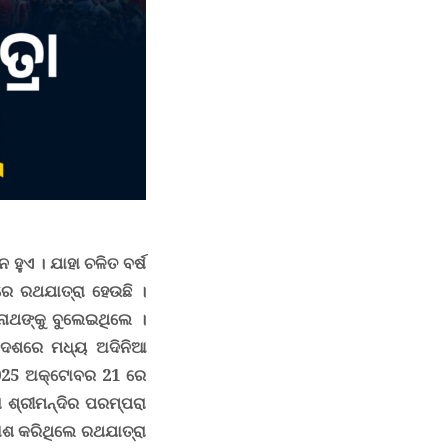
ଳନ ହୁଏ ।
ଯାହା ଚଳିତ ବର୍ଷ
ରେ ରଥଯାତ୍ରା ହେଉଛି ।
୍ନାଥଙ୍କୁ ବୁଲେଇଥିଲେ ।
ରଦେଶରେ ମଧ୍ୟ ଅଦିନିଆ
25 ଅକ୍ଟୋବର 21 ରେ
ରା ଶ୍ରୀମନ୍ଦିର ପରମ୍ପରା
ରକାଶ କରିଥିଲେ ରଥଯାତ୍ରା