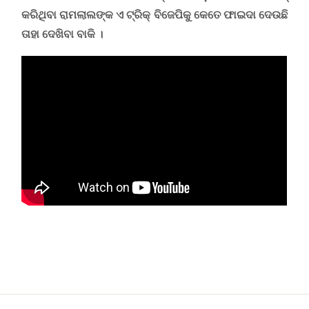
କରିଥିବା ରାମଲାଲଙ୍କ ଏ ଟ୍ରିକ୍ ବିଜେପିକୁ କେତେ ଫାଇଦା ଦେଉଛି
ତାହା ଦେଖିବା ବାକି ।