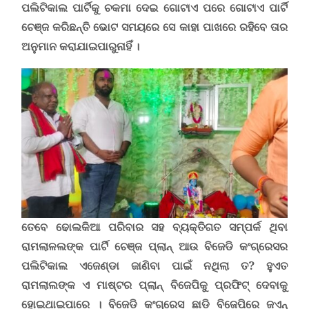
ପଲିଟିକାଲ ପାର୍ଟିକୁ ଚକମା ଦେଇ ଗୋଟାଏ ପରେ ଗୋଟାଏ ପାର୍ଟି
ଚେଞ୍ଜ କରିଛନ୍ତି ଭୋଟ ସମୟରେ ସେ କାହା ପାଖରେ ରହିବେ ତାର
ଅନୁମାନ କରାଯାଇପାରୁନାହିଁ ।
ତେବେ ଢୋଲକିଆ ପରିବାର ସହ ବ୍ୟକ୍ତିଗତ ସମ୍ପର୍କ ଥିବା
ରାମଲାଳଲଙ୍କ ପାର୍ଟି ଚେଞ୍ଜ ପ୍ଲାନ୍ ଆଉ ବିଜେଡି କଂଗ୍ରେସର
ପଲିଟିକାଲ ଏଜେଣ୍ଡା ଜାଣିବା ପାଇଁ ନଥିଲା ତ? ହୁଏତ
ରାମଲାଲଙ୍କ ଏ ମାଷ୍ଟର ପ୍ଲାନ୍ ବିଜେପିକୁ ପ୍ରଫିଟ୍ ଦେବାକୁ
ହୋଇଥାଇପାରେ ।
ବିଜେଡି କଂଗ୍ରେସ ଛାଡ଼ି ବିଜେପିରେ ଜଏନ୍