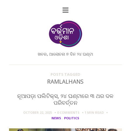
ଖବର, ଆଲୋଚନା ୭ ଦିନ ୨୪ ଘଣ୍ଟା
POSTS TAGGED
RAMLALHANS
ନୂଆପଡ଼ା ପଲିଟିକ୍ସ, ୨୪ ଘଣ୍ଟାରେ ୩ ଥର ଦଳ
ପରିବର୍ତ୍ତନ
OCTOBER 22, 2025
0 COMMENTS
1 MIN
READ
NEWS
,
POLITICS