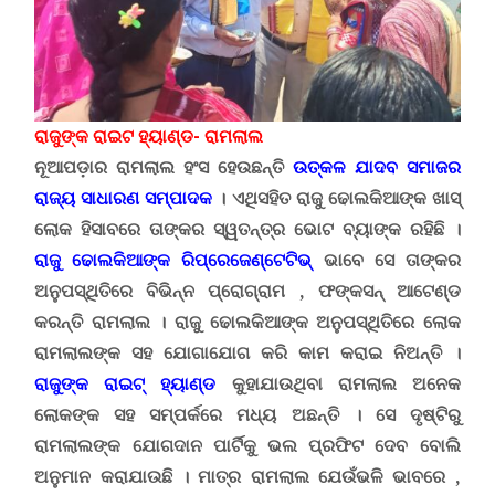
ରାଜୁଙ୍କ ରାଇଟ ହ୍ୟାଣ୍ଡ- ରାମଲାଲ
ନୂଆପଡ଼ାର ରାମଲାଲ ହଂସ ହେଉଛନ୍ତି
ଉତ୍କଳ ଯାଦବ ସମାଜର
ରାଜ୍ୟ ସାଧାରଣ ସମ୍ପାଦକ
। ଏଥିସହିତ ରାଜୁ ଢୋଲକିଆଙ୍କ ଖାସ୍
ଲୋକ ହିସାବରେ ତାଙ୍କର ସ୍ୱତନ୍ତ୍ର ଭୋଟ ବ୍ୟାଙ୍କ ରହିଛି ।
ରାଜୁ ଢୋଲକିଆଙ୍କ ରିପ୍ରେଜେଣ୍ଟେଟିଭ୍
ଭାବେ ସେ ତାଙ୍କର
ଅନୁପସ୍ଥିତିରେ ବିଭିନ୍ନ ପ୍ରୋଗ୍ରାମ , ଫଙ୍କସନ୍ ଆଟେଣ୍ଡ
କରନ୍ତି ରାମଲାଲ । ରାଜୁ ଢୋଲକିଆଙ୍କ ଅନୁପସ୍ଥିତିରେ ଲୋକ
ରାମଲାଲଙ୍କ ସହ ଯୋଗାଯୋଗ କରି କାମ କରାଇ ନିଅନ୍ତି ।
ରାଜୁଙ୍କ ରାଇଟ୍ ହ୍ୟାଣ୍ଡ
କୁହାଯାଉଥିବା ରାମଲାଲ ଅନେକ
ଲୋକଙ୍କ ସହ ସମ୍ପର୍କରେ ମଧ୍ୟ ଅଛନ୍ତି । ସେ ଦୃଷ୍ଟିରୁ
ରାମଲାଲଙ୍କ ଯୋଗଦାନ ପାର୍ଟିକୁ ଭଲ ପ୍ରଫିଟ ଦେବ ବୋଲି
ଅନୁମାନ କରାଯାଉଛି । ମାତ୍ର ରାମଲାଲ ଯେଉଁଭଳି ଭାବରେ ,