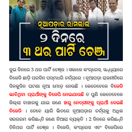
ଦୁଇ ଦିନରେ 3 ଥର ପାର୍ଟି ଚେଞ୍ଜ ।
ସକାଳେ
କଂଗ୍ରେସ, ସନ୍ଧ୍ୟାରେ
ବିଜେଡି ଛାଡ଼ି
ପରଦିନ ପଦ୍ମଧରି ଚର୍ଚ୍ଚାରେ ।
ନୂଆପଡ଼ା ରାଜନୀତିରେ
ଦିନକୁଦିନ ଘଟଣା ନୂଆ ମୋଡ଼ ନେଉଛି । କେତେବେଳେ ବି
ଜେଡି
ଭାବିଥିବା ପ୍ରାର୍ଥୀଙ୍କୁ ବିଜେପି ନେଇଯାଉଛି
ତ ପୁଣି କେତେବେଳେ
ଜିଲ୍ଲା ବାହାରକୁ ଯାଇ ଜଣେ
ହାରୁ ନେତ୍ରୀଙ୍କୁ ପ୍ରାର୍ଥୀ ଦେଇଛି
ବିଜେଡି
। ତେବେ ୟାରି ଭିତରେ ନୂଆପଡ଼ାର ଚର୍ଚ୍ଚାକୁ ଅଧିକ
ସରଗରମ କରିଛନ୍ତି ଜଣେ ନିଆରା ବ୍ୟକ୍ତି । 2 ଦିନରେ କରିଛନ୍ତି
ତିନିଥର ପାର୍ଟି ଚେଞ୍ଜ । ବିଜେଡି, କଂଗ୍ରେସ ଏବଂ ବିଜେପିରେ