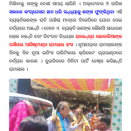
ମିଶିବାକୁ ତାଙ୍କୁ ବେଶୀ ସମୟ ଲାଗିନି । ଅକ୍ଟୋବର 9 ତାରିଖ
ସକାଳେ କଂଗ୍ରେସର ହାତ ଧରି ସନ୍ଧ୍ୟାକୁ ଶଙ୍ଖ ଫୁଙ୍କିଥିବା
ଏହି
ବ୍ୟକ୍ତିଜଣଙ୍କ ରାତି ପାହିଲା ମାତ୍ରେ ବିଜେପିରେ ଯୋଗ ଦେଇ
ଚର୍ଚ୍ଚାରେ ଅଛନ୍ତି । ତେବେ ଏ ବ୍ୟକ୍ତି ଜଣଙ୍କ କୌଣସି ସାଧାରଣ
ଲୋକ ନହନ୍ତି ବରଂ ଦିବଂଗତ ବିଧାୟକ
ରାଜେନ୍ଦ୍ର ଢୋଲକିଆଙ୍କ
ପର୍ସନାଲ ଆସିଷ୍ଟାଣ୍ଡ ରାମଲାଲ ହଂସ
। ନୂଆପଡ଼ାର ରାମଲାଲଙ୍କ
ଦିନକୁ ଦିନ ନୂଆ ଇନିଂସ ପଲିଟିକାଲ କ୍ରିକେଟ ଗ୍ରାଉଣ୍ଡରେ
ଚର୍ଚ୍ଚାର କାରଣ । ଦୁଇଦିନରେ ତିନିଟା ପାର୍ଟି ଚେଞ୍ଜ କରିଛନ୍ତି
ରାମଲାଲ ।