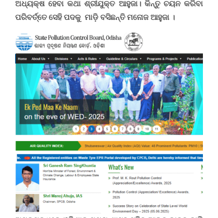
ଅଧ୍ୟକ୍ଷ ହେବା କଥା ଶ୍ରୀଯୁକ୍ତ ଆହୁଜା। କିନ୍ତୁ ଚୟନ କରିବା
ପରିବର୍ତ୍ତେ ସେହି ପଦକୁ ମାଡ଼ି ବସିଛନ୍ତି ମନୋଜ ଆହୁଜା
।