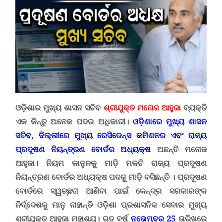
ଓଡ଼ିଶାର ମୁଖ୍ୟ ଶାସନ ସଚିବ
ଶ୍ରୀଯୁକ୍ତ ମନୋଜ ଆହୁଜା
ବ୍ୟକ୍ତି
ଏକ କିନ୍ତୁ ଅନେକ ପଦର ଅଧିକାରୀ
।
ଓଡ଼ିଶାରେ ମୁଖ୍ୟ ଶାସନ
ସଚିବ, ଦିଲ୍ଲୀରେ ମୁଖ୍ୟ ରେସିଡେନ୍ସ କମିଶନର ଏବଂ ରାଜ୍ୟ
ପ୍ରଦୂଷଣ ନିୟନ୍ତ୍ରଣ ବୋର୍ଡର ଅଧ୍ୟକ୍ଷ
ଅଛନ୍ତି ମନୋଜ
ଆହୁଜା
।
ନିୟମ କାନୁନକୁ ମାଡ଼ି ମକଚି ରାଜ୍ୟ ପ୍ରଦୂଷଣ
ନିୟନ୍ତ୍ରଣ ବୋର୍ଡର ଅଧ୍ୟକ୍ଷ ପଦକୁ ମାଡ଼ି ବସିଛନ୍ତି । ପ୍ରଦୂଷଣ
ବୋର୍ଡରେ ସ୍ୱଚ୍ଛତା ଆଣିବା ପାଇଁ କେନ୍ଦ୍ର ସରକାରଙ୍କ
ନିର୍ଦ୍ଦେଶକୁ ମାନୁ ନାହାନ୍ତି ଓଡ଼ିଶା ପ୍ରଶାସନିକ ସେବାର ମୁଖ୍ୟ
ଶ୍ରୀଯୁକ୍ତ ଆହୁଜା ମହାଶୟ। ଗତ ବର୍ଷ
ନଭେମ୍ବର 25
ତାରିଖରେ