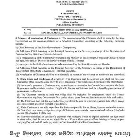
କିନ୍ତୁ ବିଡ଼ମ୍ବନା, ଚୟନ କମିଟିର ଅଧ୍ୟକ୍ଷ ହେବାକୁ ଯୋଗ୍ୟ