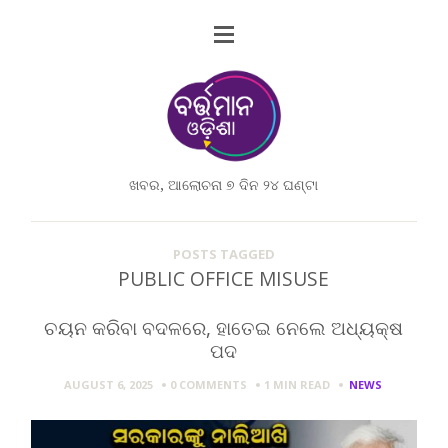
ଖବର, ଆଲୋଚନା ୭ ଦିନ ୨୪ ଘଣ୍ଟା
POSTS TAGGED
PUBLIC OFFICE MISUSE
ଚୟନ କରିବା ବଦଳରେ, ହାତେଇ ନେଲେ ଅଧ୍ୟକ୍ଷ
ପଦ
AUGUST 6, 2025
0 COMMENTS
1 MIN
READ
NEWS