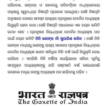
ପରିବେଶ, ଜଙ୍ଗଲ ଓ ଜଳବାୟୁ ପରିବର୍ତ୍ତନ ମନ୍ତ୍ରଣାଳୟ
ପକ୍ଷରୁ ସ୍ୱତନ୍ତ୍ର ବିଜ୍ଞପ୍ତି ପ୍ରକାଶ ପାଇଥିଲା
।
ସେହି ବିଜ୍ଞପ୍ତି
ଅନୁସାରେ ଦେଶର ସମସ୍ତ ରାଜ୍ୟର ପ୍ରଦୂଷଣ ବୋର୍ଡର ଅଧ୍ୟକ୍ଷ
ନିଯୁକ୍ତି ହେବା କଥା। ସେହି ବିଜ୍ଞପ୍ତି ଆଧାରରେ ଏକ ଚୟନ କମିଟି
ଗଠନ ହେବ
।
ପ୍ରଦୂଷଣ ନିୟନ୍ତ୍ରଣ ବୋର୍ଡର ଅଧ୍ୟକ୍ଷ ପଦ
ପାଇଁ ଚୟନ କମିଟି
ତିନି ଜଣଙ୍କ ନାଁ ସୁପାରିଶ କରିବ
। ସେହି ତିନି
ଜଣଙ୍କ ମଧ୍ୟରୁ ଜଣଙ୍କୁ ରାଜ୍ୟ ସରକାର ପ୍ରଦୂଷଣ ନିୟନ୍ତ୍ରଣ
ବୋର୍ଡର ଅଧ୍ୟକ୍ଷ ଭାବେ ସର୍ବାଧିକ ତିନି ବର୍ଷ ପାଇଁ ନିଯୁକ୍ତି ଦେଇ
ପାରିବେ । ଏପରିକି ତିନି ବର୍ଷିଆ କାର୍ଯ୍ୟକାଳ ସରିବା ପୂର୍ବରୁ
ସମ୍ପୃକ୍ତ ଅଧ୍ୟକ୍ଷଙ୍କୁ ଯଦି ପଞ୍ଚଷଠି ବର୍ଷ ହେଇଯାଉଛି
ତାହେଲେ ମଧ୍ୟ ତାଙ୍କୁ ଅଧ୍ୟକ୍ଷ ପଦ ଛାଡ଼ିବାକୁ ପଡ଼ିବ ।