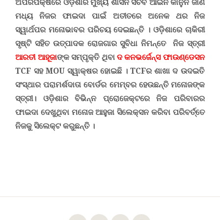
ଅପରପକ୍ଷରେ ଓଡ଼ିଶାର ମୁଖ୍ୟ ଶାସନ ସଚିବ ଆଇନ କାନୁନ ଜାଣି
ମଧ୍ୟ ନିଜର ଫାଇଦା ପାଇଁ ଅତୀତରେ ଅନେକ ଥର ନିଜ
ସ୍ୱାର୍ଥପର ମନୋଭାବର ପରିଚୟ ଦେଇଛନ୍ତି ।
ଓଡ଼ିଶାରେ ଚାକିରୀ
ସୃଷ୍ଟି ସହିତ ଉତ୍ପାଦକ ରୋଜଗାର ସୁବିଧା ନିମନ୍ତେ ନିଜ ସ୍ତ୍ରୀ
ଆରତୀ ଆହୂଜା
ଙ୍କ ସମ୍ପୃକ୍ତି ଥିବା
ଦ
କନଭର୍ଜେନ୍ସ ଫାଉଣ୍ଡେସନ
TCF
ସହ
MOU
ସ୍ୱାକ୍ଷର ହୋଇଛି ।
TCF
ର ଶାଖା ଦ
ଉଦଇତି
ସଂସ୍ଥାର ପରାମର୍ଶଦାତା ବୋର୍ଡର ମେମ୍ବର ହେଉଛନ୍ତି ମନୋଜଙ୍କ
ସ୍ତ୍ରୀ
।
ଓଡ଼ିଶାର ବିଭିନ୍ନ ପ୍ରୋଜେକ୍ଟରେ ନିଜ ପରିବାରର
ଫାଇଦା ଦେଖୁଥିବା ମନୋଜ ଆହୁଜା ସିଲେକ୍ସନ କରିବା ପରିବର୍ତ୍ତେ
ନିଜକୁ ସିଲେକ୍ଟ କରୁଛନ୍ତି ।