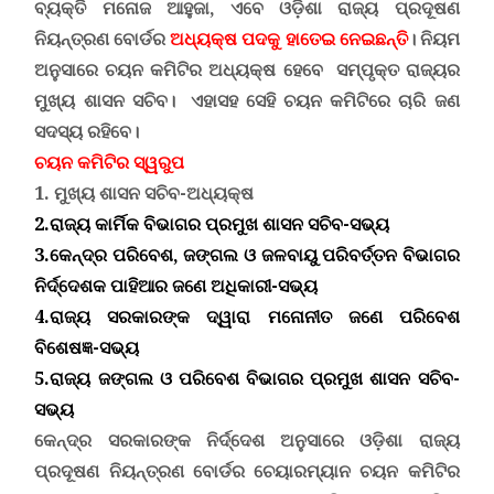
ବ୍ୟକ୍ତି ମନୋଜ ଆହୁଜା, ଏବେ ଓଡ଼ିଶା ରାଜ୍ୟ ପ୍ରଦୂଷଣ
ନିୟନ୍ତ୍ରଣ ବୋର୍ଡର
ଅଧ୍ୟକ୍ଷ ପଦକୁ ହାତେଇ ନେଇଛନ୍ତି
। ନିୟମ
ଅନୁସାରେ ଚୟନ କମିଟିର ଅଧ୍ୟକ୍ଷ ହେବେ ସମ୍ପୃକ୍ତ ରାଜ୍ୟର
ମୁଖ୍ୟ ଶାସନ ସଚିବ। ଏହାସହ ସେହି ଚୟନ କମିଟିରେ ଚାରି ଜଣ
ସଦସ୍ୟ ରହିବେ।
ଚୟନ କମିଟିର ସ୍ୱରୁପ
1. ମୁଖ୍ୟ ଶାସନ ସଚିବ-ଅଧ୍ୟକ୍ଷ
2.ରାଜ୍ୟ କାର୍ମିକ ବିଭାଗର ପ୍ରମୁଖ ଶାସନ ସଚିବ-ସଭ୍ୟ
3.କେନ୍ଦ୍ର ପରିବେଶ, ଜଙ୍ଗଲ ଓ ଜଳବାୟୁ ପରିବର୍ତ୍ତନ ବିଭାଗର
ନିର୍ଦ୍ଦେଶକ ପାହିଆର ଜଣେ ଅଧିକାରୀ-ସଭ୍ୟ
4.ରାଜ୍ୟ ସରକାରଙ୍କ ଦ୍ୱାରା ମନୋନୀତ ଜଣେ ପରିବେଶ
ବିଶେଷଜ୍ଞ-ସଭ୍ୟ
5.ରାଜ୍ୟ ଜଙ୍ଗଲ ଓ ପରିବେଶ ବିଭାଗର ପ୍ରମୁଖ ଶାସନ ସଚିବ-
ସଭ୍ୟ
କେନ୍ଦ୍ର ସରକାରଙ୍କ ନିର୍ଦ୍ଦେଶ ଅନୁସାରେ ଓଡ଼ିଶା ରାଜ୍ୟ
ପ୍ରଦୂଷଣ ନିୟନ୍ତ୍ରଣ ବୋର୍ଡର ଚେୟାରମ୍ୟାନ ଚୟନ କମିଟିର