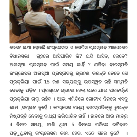
ତେବେ କଥା ହେଉଛି କଂଗ୍ରେସର ଏ ନୋଟିସ ପ୍ରସ୍ତାବ ଆକାରରେ
ବିଧାନସଭା ଗୃହରେ ଆସିପାରିବ କି
?
ଯଦି ଆସିବ, କେବେ
?
ଅନାସ୍ଥା ପ୍ରସ୍ତାବ ପାଇଁ ସମୟ କାହିଁ
?
ଯଦିବା ବାଚସ୍ପତି
କଂଗ୍ରେସର ଅନାସ୍ଥା ପ୍ରସ୍ତାବକୁ ଗ୍ରହଣ କରନ୍ତି ତେବେ ସେ
ପ୍ରକ୍ରିୟା ପାଇଁ 15 ଜଣ ସଭ୍ୟଙ୍କୁ ଉପସ୍ଥିତ ରହି ସମ୍ମତି
ଦେବାକୁ ପଡ଼ିବ । ପ୍ରସ୍ତାବ ଗ୍ରହଣ ହେଲା ପରେ ଯାଇ ପରବର୍ତ୍ତୀ
ପ୍ରକ୍ରିୟା ଚାଲୁ ରହିବ । ଆଉ ଏମିତିରେ ଗୋଟାଏ ଦିନରେ ଏସବୁ
କାମ ,ସମ୍ଭବ ନୁହେଁ । କଂଗ୍ରେସ ମଧ୍ୟ ବାଚସ୍ପତିଙ୍କୁ ତୁରନ୍ତ
ନିଷ୍ପତ୍ତି ନେବାକୁ ବାଧ୍ୟ କରିପାରିବ ନାହିଁ । ହାତରେ ଆଉ ମାତ୍ର
4 ଦିନର ସମୟ, ବାକି ଥିବା 5 ଦିନରେ ମଝିରେ ରବିବାର
ପଡ଼ୁଥିବାରୁ କଂଗ୍ରେସର କାମ ହେବା ଏତେ ସହଜ ନୁହେଁ ।