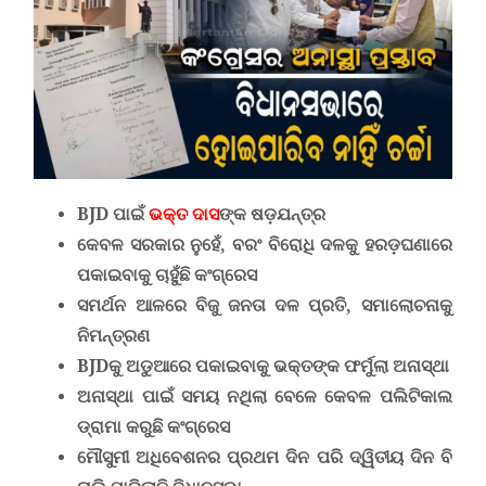
BJD
ପାଇଁ
ଭକ୍ତ ଦାସ
ଙ୍କ ଷଡ଼ଯନ୍ତ୍ର
କେବଳ ସରକାର ନୁହେଁ, ବରଂ ବିରୋଧି ଦଳକୁ ହରଡ଼ଘଣାରେ
ପକାଇବାକୁ ଚାହୁଁଛି କଂଗ୍ରେସ
ସମର୍ଥନ ଆଳରେ ବିଜୁ ଜନତା ଦଳ ପ୍ରତି, ସମାଲୋଚନାକୁ
ନିମନ୍ତ୍ରଣ
BJD
କୁ ଅଡୁଆରେ ପକାଇବାକୁ ଭକ୍ତଙ୍କ ଫର୍ମୁଲା ଅନାସ୍ଥା
ଅନାସ୍ଥା ପାଇଁ ସମୟ ନଥିଲା ବେଳେ କେବଳ ପଲିଟିକାଲ
ଡ୍ରାମା କରୁଛି କଂଗ୍ରେସ
ମୌସୁମୀ ଅଧିବେଶନର ପ୍ରଥମ ଦିନ ପରି ଦ୍ୱିତୀୟ ଦିନ ବି