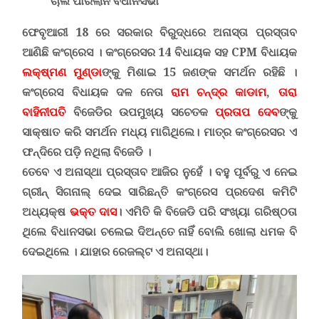
ଚାଲି ପାରିଲାନି ବିଧାନସଭା
ଫେବୃଆରୀ 18 ରେ ସରକାର ବିରୁଦ୍ଧରେ ଅନାସ୍ତା ପ୍ରସ୍ତାବ
ଆଣିଛି କଂଗ୍ରେସ । କଂଗ୍ରେସର 14 ବିଧାୟକ ସହ
CPM
ବିଧାୟକ
ଲକ୍ଷ୍ମଣ ମୁଣ୍ଡା
ଙ୍କୁ ମିଶାଇ 15 ଜଣଙ୍କ ସମର୍ଥନ ରହିଛି ।
କଂଗ୍ରେସ ବିଧାୟକ ଦଳ ନେତା
ରାମ ଚନ୍ଦ୍ର କାଡାମ
,
ତାରା
ବାହିନୀପତି
ବିଜେଡିର ଉପମୁଖ୍ୟ ସଚେତକ
ପ୍ରତାପ ଦେବ
ଙ୍କୁ
ସାକ୍ଷାତ କରି ସମର୍ଥନ ମଧ୍ୟ ମାଗିଥିଲେ। ମାତ୍ର କଂଗ୍ରେସର ଏ
ଫନ୍ଦିରେ ପଡ଼ି ନଥିଲା ବିଜେଡି ।
ତେବେ ଏ ଅନାସ୍ଥା ପ୍ରସ୍ତାବ ଆଜିର ନୁହେଁ । ବହୁ ପୂର୍ବରୁ ଏ ନେଇ
ଗ୍ରୀନ୍ ସିଗନାଲ୍ ଦେଇ ସାରିଛନ୍ତି କଂଗ୍ରେସ ପ୍ରଦେଶ କମିଟି
ଅଧ୍ୟକ୍ଷ
ଭକ୍ତ ଦାସ
। ଏମିତି କି ବିଜେଡି ପରି ସଂଖ୍ୟା ଗରିଷ୍ଠତା
ଥିଲେ ବିଧାନସଭା ଚଲେଇ ଦିଅନ୍ତେ ନାହିଁ ବୋଲି ଖୋଲା ଧମକ ବି
ଦେଇଥିଲେ । ଯାହାର ରେଜଲ୍ଟ ଏ ଅନାସ୍ଥା।