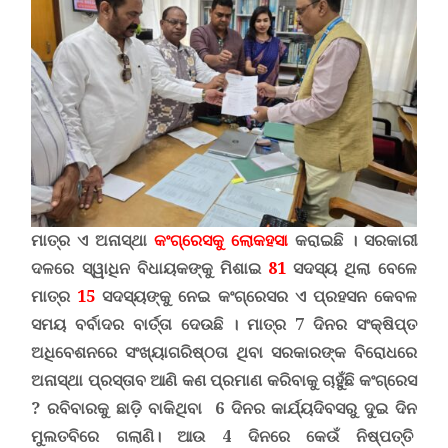
ମାତ୍ର ଏ ଅନାସ୍ଥା
କଂଗ୍ରେସକୁ ଲୋକହସା
କରାଇଛି
।
ସରକାରୀ
ଦଳରେ ସ୍ୱାଧିନ ବିଧାୟକଙ୍କୁ ମିଶାଇ
81
ସଦସ୍ୟ ଥିଲା ବେଳେ
ମାତ୍ର
15
ସଦସ୍ୟଙ୍କୁ ନେଇ କଂଗ୍ରେସର ଏ ପ୍ରହସନ କେବଳ
ସମୟ ବର୍ବାଦର ବାର୍ତ୍ତା ଦେଉଛି ।
ମାତ୍ର 7 ଦିନର ସଂକ୍ଷିପ୍ତ
ଅଧିବେଶନରେ ସଂଖ୍ୟାଗରିଷ୍ଠତା ଥିବା ସରକାରଙ୍କ ବିରୋଧରେ
ଅନାସ୍ଥା ପ୍ରସ୍ତାବ ଆଣି କଣ ପ୍ରମାଣ କରିବାକୁ ଚାହୁଁଛି କଂଗ୍ରେସ
?
ରବିବାରକୁ ଛାଡ଼ି ବାକିଥିବା 6 ଦିନର କାର୍ଯ୍ୟଦିବସରୁ ଦୁଇ ଦିନ
ମୁଲତବିରେ ଗଲାଣି। ଆଉ 4 ଦିନରେ କେଉଁ ନିଷ୍ପତ୍ତି