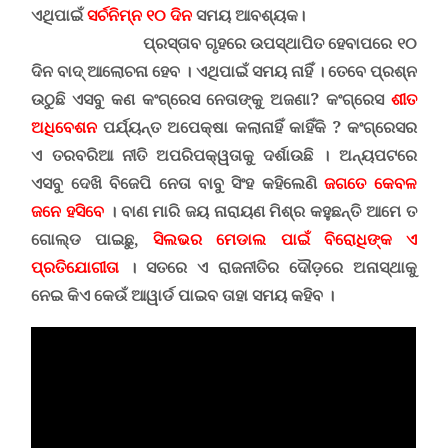
ଏଥିପାଇଁ
ସର୍ଚନିମ୍ନ ୧୦ ଦିନ
ସମୟ ଆବଶ୍ୟକ।
ପ୍ରସ୍ତାବ ଗୃହରେ ଉପସ୍ଥାପିତ ହେବାପରେ ୧୦
ଦିନ ବାଦ୍ ଆଲୋଚନା ହେବ
।
ଏଥିପାଇଁ ସମୟ ନାହିଁ । ତେବେ ପ୍ରଶ୍ନ
ଉଠୁଛି ଏସବୁ କଣ କଂଗ୍ରେସ ନେତାଙ୍କୁ ଅଜଣା? କଂଗ୍ରେସ
ଶୀତ
ଅଧିବେଶନ
ପର୍ଯ୍ୟନ୍ତ ଅପେକ୍ଷା
କଲାନାହିଁ କାହିଁକି
?
କଂଗ୍ରେସର
ଏ ତରବରିଆ ନୀତି ଅପରିପକ୍ୱତାକୁ ଦର୍ଶାଉଛି । ଅନ୍ୟପଟରେ
ଏସବୁ ଦେଖି ବିଜେପି ନେତା ବାବୁ ସିଂହ କହିଲେଣି
ଜଗତେ କେବଳ
ଜନେ ହସିବେ
।
ବାଣ ମାରି ଜୟ ନାରାୟଣ ମିଶ୍ର କହୁଛନ୍ତି ଆମେ ତ
ଗୋଲ୍ଡ ପାଇଛୁ,
ସିଲଭର ମେଡାଲ ପାଇଁ ବିରୋଧିଙ୍କ ଏ
ପ୍ରତିଯୋଗୀତା
। ସତରେ ଏ ରାଜନୀତିର ଦୌଡ଼ରେ ଅନାସ୍ଥାକୁ
ନେଇ କିଏ କେଉଁ ଆୱାର୍ଡ ପାଇବ ତାହା ସମୟ କହିବ ।