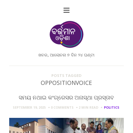
ଖବର, ଆଲୋଚନା ୭ ଦିନ ୨୪ ଘଣ୍ଟା
POSTS TAGGED
OPPOSITIONVOICE
ସମୟ ନଥାଇ କଂଗ୍ରେସର ଅନାସ୍ଥା ପ୍ରସ୍ତାବ
SEPTEMBER 19, 2025
0 COMMENTS
2 MIN
READ
POLITICS