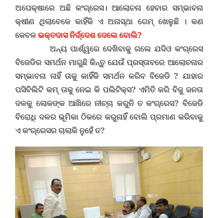
ଅପେକ୍ଷାରେ ଅଛି କଂଗ୍ରେସ। ଆଲୋଚନା ହେବାର ସମ୍ଭାବନା
କ୍ଷୀଣ ଥିଲାବେଳେ କାହିଁକି ଏ ଅନାସ୍ଥା ଗେମ୍ ଖେଳୁଛି । କଣ
କେବଳ
ଭକ୍ତଦାସ ନିର୍ଦ୍ଦେଶ ଦେଲେ ବୋଲି?
ଅନ୍ୟ ପାର୍ଶ୍ୱରେ ଦେଖିବାକୁ ଗଲେ ଯଦିଓ କଂଗ୍ରେସ
ବିଜେଡିର ସମର୍ଥନ ମାଗୁଛି କିନ୍ତୁ ଯେଉଁ ପ୍ରସ୍ତାବରେ ଆଲୋଚନାର
ସମ୍ଭାବନା ନାହିଁ ତାକୁ କାହିଁକି ସମର୍ଥନ କରିବ ବିଜେଡି ? ଯାହାର
ପସିବିଲିଟି କମ୍ ତାକୁ ନେଇ କି ପଲିଟିକ୍ସ? ଏମିତି କରି ବିଜୁ ଜନତା
ଦଳକୁ ଲୋକଙ୍କ ଆଖିରେ ନୀଚ୍ଚା କରୁନି ତ କଂଗ୍ରେସ? ବିଜେଡି
ବିରୋଧି ଦଳର ଭୂମିକା ଠିକରେ କରୁନାହିଁ ବୋଲି ପ୍ରମାଣ କରିବାକୁ
ଏ କଂଗ୍ରେସର ଚାଲାକି ନୁହେଁ ତ?