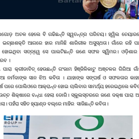
ୁଇଗୋଡ଼ ଅଚଳ ହେଲେ ବି ଗଢିଛନ୍ତି ସ୍ୱତନ୍ତ୍ର ପରିଚୟ। ହ୍ୱିଲ ଚେୟାରରେ
ଇଚ୍ଛାଶକ୍ତି ଆଗରେ ହାର ମାନିଛି ଶାରିରୀକ ଅସୁସ୍ଥତା। ଗାଁରେ ରହି ପ
ମ ହୋଇଥିବା ସତ୍ତ୍ୱେ ସେ ପାଲଟିଛନ୍ତି ଜଣେ ସଫଳ ସ୍ୱିମର। ଓଡ଼ିଶାର 
ୌରବ ।
ପାରା କ୍ରୀଡାବିତ୍‌ ହେଉଛନ୍ତି ଗଂଜାମ ହିଞ୍ଜିଳିକାଟୁ ଅଞ୍ଚଳର ଗିରିଆ ଗ
ଆ ନର୍ମଦାଙ୍କ ସାନ ଝିଅ କବିତା ।
ଯାହାଙ୍କ ସଙ୍ଘର୍ଷ ଓ ସଫଳତାର କାହ
େ ପରେ ପୋଲିଓରେ ଆକ୍ରାନ୍ତ ହୋଇ ଚାଲିବାର ସାମର୍ଥ୍ୟ ହରେଇଥିଲେ କବିତା 
୍ଚ ଶିକ୍ଷାରେ ବନ୍ଧା ହେଲା ଡୋରି।
ସ୍କୁଲସ୍ତରରେ ଜଣେ ଦକ୍ଷ ପାରା ଆ
ିଲା
।
ପହଁରା ସହିତ ହ୍ୟାଣ୍ଡ ବଲ୍‌ରେ ମାହିର ସାଜିଛନ୍ତି କବିତା।