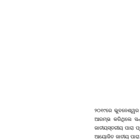
୨୦୧୯ରେ ଭୁବନେଶ୍ୱର 
ଆରମ୍ଭ କରିଥିଲେ ସନ
ଜାତୀୟସ୍ତରୀୟ ପାରା ପ
ଆୟୋଜିତ ଜାତୀୟ ପାରା ସ