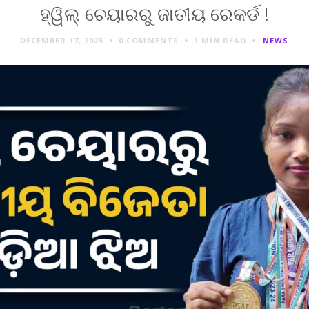
ହ୍ୱିଲ୍ ଚେୟାରରୁ ଜାତୀୟ ରେକର୍ଡ !
DECEMBER 17, 2025
0 COMMENTS
1 MIN
READ
NEWS