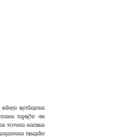
 କଳିଙ୍ଗ ଷ୍ଟାଡିୟମରେ
ିଅରରେ ଅନୁଷ୍ଠିତ ଏକ
ାପରେ ୨୦୨୪ରେ ଗୋଆରେ
ହାଇଦ୍ରାବାଦରେ ଆୟୋଜିତ