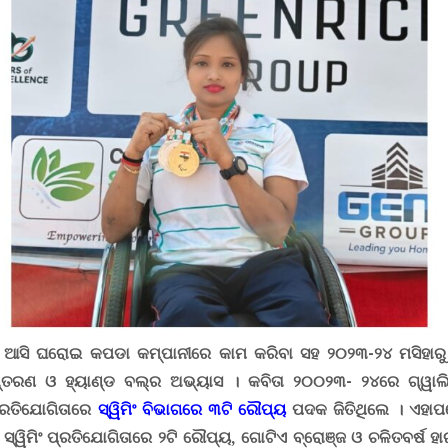
ଆସି ଘରୋଇ କପଡା କମ୍ପାନୀରେ କାମ କରିବା ସହ ୨୦୨୩-୨୪ ମସିହାରୁ
୍ତରଣ ଓ ହ୍ୟାଣ୍ଡ ବଲ୍‌ର ଅଭ୍ୟାସ । କବିତା ୨୦୦୨୩- ୨୪ରେ ଗ୍ୱାଲ
୍ରତିଯୋଗିତାରେ
ସ୍ୱିମିଂ ବିଭାଗରେ ୩ଟି ରୌପ୍ୟ
ପଦକ ଜିତିଥିଲେ । ଏହ
୍ୱିମିଂ ପ୍ରତିଯୋଗିତାରେ ୨ଟି ରୌପ୍ୟ
,
ଗୋଟିଏ ବ୍ରୋଞ୍ଜ ଓ ଚଳିତବର୍ଷ 