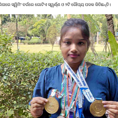
ତାରେ ସ୍ୱିମିଂ ବର୍ଗରେ ଗୋଟିଏ ସ୍ୱର୍ଣ୍ଣ ଓ ୨ଟି ରୌପ୍ୟ ପଦକ ଜିତିଛନ୍ତି
।