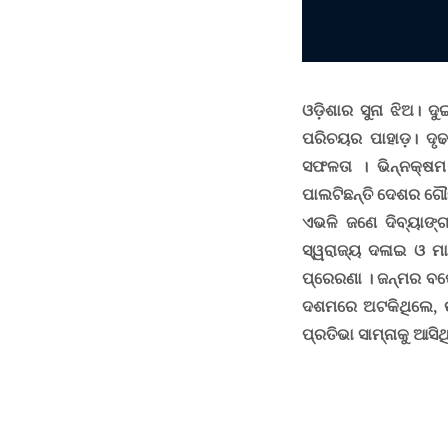
ଓଡ଼ିଶାର ସୁନା ଝିଅ। ଦ
ପରିଚୟର ପାହାଡ଼। ଦୃଢ 
ସଫଳତା ।
ଭିନ୍ନକ୍ଷ
ପାଲଟିଛନ୍ତି ଦେଶର ଗ
ଏଭଳି ଜଣେ ଦିବ୍ୟାଙ୍ଗ 
ସ୍ୱରାଜ୍ୟ ଦଳାଇ ଓ ମା
ପ୍ରେରଣା । ଜନ୍ମର ବର୍ଷ
ଦଶମରେ ଅଟକିଥିଲେ, ଉଚ
ପ୍ରତିଭା ସାମ୍ନାକୁ ଆସିଥ