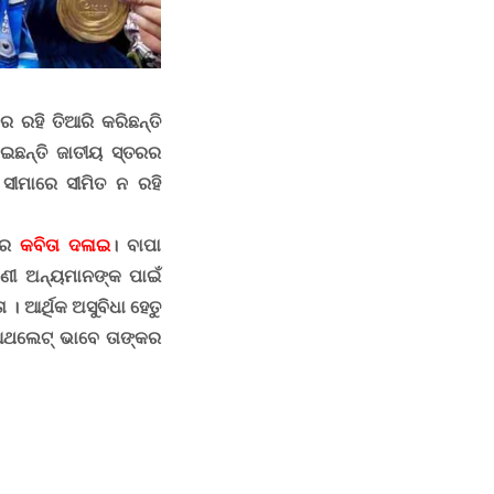
 ରହି ତିଆରି କରିଛନ୍ତି
ାଇଛନ୍ତି ଜାତୀୟ ସ୍ତରର
ସୀମାରେ ସୀମିତ ନ ରହି
ାଁର
କବିତା ଦଳାଇ
।
ବାପା
ାଣୀ ଅନ୍ୟମାନଙ୍କ ପାଇଁ
। ଆର୍ଥିକ ଅସୁବିଧା ହେତୁ
ଥଲେଟ୍‌ ଭାବେ ତାଙ୍କର