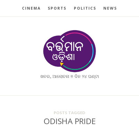
CINEMA
SPORTS
POLITICS
NEWS
ଖବର, ଆଲୋଚନା ୭ ଦିନ ୨୪ ଘଣ୍ଟା
POSTS TAGGED
ODISHA PRIDE