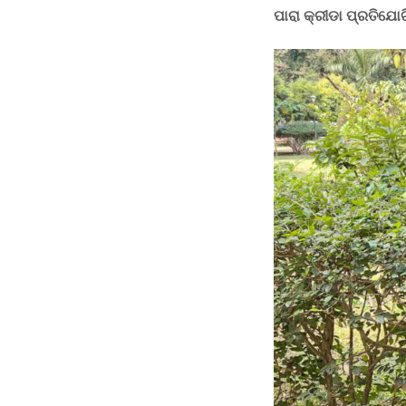
ପାରା କ୍ରୀଡା ପ୍ରତିଯୋଗି