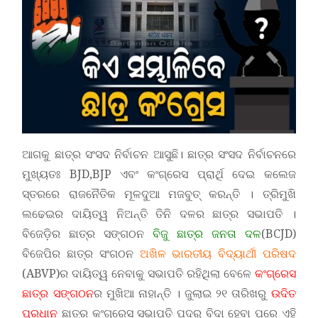
ଆଗକୁ ଛାତ୍ର ସଂସଦ ନିର୍ବାଚନ ଆସୁଛି। ଛାତ୍ର ସଂସଦ ନିର୍ବାଚନରେ
ମୁଖ୍ୟତଃ BJD,BJP ଏବଂ କଂଗ୍ରେସ ପ୍ରାର୍ଥି ଦେଇ କଲେଜ
ସ୍ତରରେ ରାଜନୈତିକ ମୂଳଦୁଆ ମଜବୁତ୍ କରନ୍ତି । ତ୍ରିମୁଖି
ଲଢେଇର ଦାୟିତ୍ୱ ନିଅନ୍ତି ତିନି ଦଳର ଛାତ୍ର ସଭାପତି ।
ବିଜେଡ଼ିର ଛାତ୍ର ସଙ୍ଗଠନ
ବିଜୁ ଛାତ୍ର ଜନତା ଦଳ
(BCJD)
ବିଜେପିର ଛାତ୍ର ସଂଗଠନ
ଅଖିଳ ଭାରତୀୟ ବିଦ୍ୟାର୍ଥୀ ପରିଷଦ
(ABVP)ର ଦାୟିତ୍ୱ ନେବାକୁ ସଭାପତି ରହିଥିଲା ବେଳେ
କଂଗ୍ରେସ
ଛାତ୍ର ସଙ୍ଗଠନ
ର ମୁଖିଆ ନାହାନ୍ତି । ଜୁଲାଇ ୨୧ ତାରିଖରୁ
ଉଦିତ
ପ୍ରଧାନ
ଛାତ୍ର କଂଗ୍ରେସ ସଭାପତି ପଦରୁ ବିଦା ହେବା ପରେ ଏହି