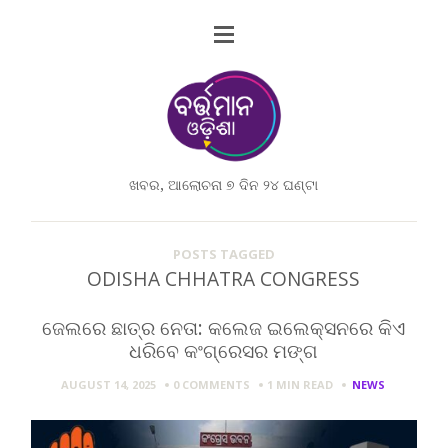
ଖବର, ଆଲୋଚନା ୭ ଦିନ ୨୪ ଘଣ୍ଟା
POSTS TAGGED
ODISHA CHHATRA CONGRESS
ଜେଲରେ ଛାତ୍ର ନେତା: କଲେଜ ଇଲେକ୍ସନରେ କିଏ
ଧରିବେ କଂଗ୍ରେସର ମଙ୍ଗ
AUGUST 14, 2025
0 COMMENTS
1 MIN
READ
NEWS