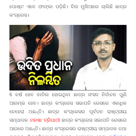
ପୋଷ୍ଟ ଏବେ ଫାଙ୍କା ପଡ଼ିଛି। ବିନା ମୁଖିଆରେ ଚାଲିଛି ଛାତ୍ର
କଂଗ୍ରେସ।
6 ବର୍ଷ ହେବ ବାତିଲ ହୋଇଥିବା ଛାତ୍ର ସଂସଦ ନିର୍ବାଚନ ପୁଣି
ଆରମ୍ଭ ହେବ। ଛାତ୍ର କଂଗ୍ରେସ ସଭାପତି ରେସରେ ଏକାଧିକ
ଚେହେରା ଅଛନ୍ତି। ଛାତ୍ର କଂଗ୍ରେସର ପୂର୍ବତନ ରାଷ୍ଟ୍ରୀୟ
ସମ୍ପାଦକ
ମନଷା ତ୍ରିପାଠୀ
ଛାତ୍ର କଂଗ୍ରେସ ସଭାପତି ରେସରେ
ଆଗରେ ଅଛନ୍ତି। ଛାତ୍ର କଂଗ୍ରେସର ରାଷ୍ଟ୍ରୀୟ ସମ୍ପାଦକ ତଥା