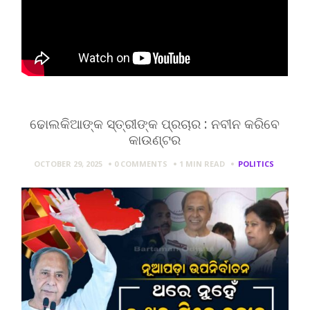
ଢୋଲକିଆଙ୍କ ସ୍ତ୍ରୀଙ୍କ ପ୍ରଚାର : ନବୀନ କରିବେ
କାଉଣ୍ଟର
OCTOBER 29, 2025
0 COMMENTS
1 MIN
READ
POLITICS