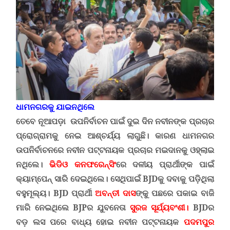
ଧାମନଗରକୁ ଯାଇନଥିଲେ
ତେବେ ନୂଆପଡ଼ା ଉପନିର୍ବାଚନ ପାଇଁ ଦୁଇ ଦିନ ନବୀନଙ୍କ ପ୍ରଚାର
ପ୍ରୋଗ୍ରାମକୁ ନେଇ ଆଶ୍ଚର୍ଯ୍ୟ ଲାଗୁଛି। କାରଣ ଧାମନଗର
ଉପନିର୍ବାଚନରେ ନବୀନ ପଟ୍ଟନାୟକ ପ୍ରଚାର ମଇଦାନକୁ ଓହ୍ଲାଇ
ନଥିଲେ।
ଭିଡିଓ କନଫରେନ୍ସିଂ
ରେ ଦଳୀୟ ପ୍ରାର୍ଥୀଙ୍କ ପାଇଁ
କ୍ୟାମ୍ପେନ୍ ସାରି ଦେଇଥିଲେ
।
ସେଥିପାଇଁ
BJD
କୁ ଦବାକୁ ପଡ଼ିଥିଲା
ବହୁମୂଲ୍ୟ।
BJD
ପ୍ରାର୍ଥୀ
ଅବନ୍ତୀ ଦାସ
ଙ୍କୁ ପଛରେ ପକାଇ ବାଜି
ମାରି ନେଇଥିଲେ
BJ
P
ର ଯୁବନେତା
ସୁରଜ ସୂର୍ଯ୍ୟବଂଶୀ।
BJD
ର
ବଡ଼ ଲସ ପରେ ବାଧ୍ୟ ହୋଇ ନବୀନ ପଟ୍ଟନାୟକ
ପଦମପୁର