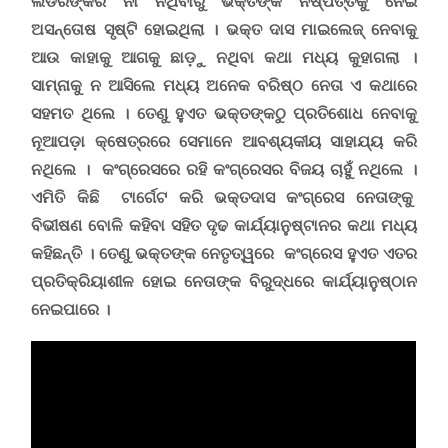
ଲିଡରଙ୍କର ନାଁ ନଥିବାରୁ ଭକ୍ତଙ୍କ ନିଷ୍ପତ୍ତିକୁ ନେଇ
ଅସନ୍ତୋଷ ସୃଷ୍ଟି ହୋଇଥିଲା । ଭକ୍ତ ଦାସ ମାଇଲେଜ୍ ନେବାକୁ
ଆଉ କାହାକୁ ଆଗକୁ ଛାଡ଼ୁ ନଥିବା କଥା ମଧ୍ୟ କୁହାଗଲା ।
ସାମ୍ନାକୁ ନ ଆସିଲେ ମଧ୍ୟ ଅନେକ ବରିଷ୍ଠ ନେତା ଏ କଥାରେ
ସହମତ ଥିଲେ । ତେଣୁ ହୁଏତ ଭକ୍ତଙ୍କଠୁ ପ୍ରତିଶୋଧ ନେବାକୁ
ନୂଆପଡ଼ା କ୍ଷେତ୍ରରେ ସେମାନେ ଆବଶ୍ୟକୀୟ ସାହାଯ୍ୟ କରି
ନଥିଲେ । କଂଗ୍ରେସରେ ରହି କଂଗ୍ରେସର ବିଜୟ ଚାହୁଁ ନଥିଲେ ।
ଏମିତି କିଛି ଟାର୍ଗେଟ କରି ଭକ୍ତଦାସ କଂଗ୍ରେସ ନେତାଙ୍କୁ
ବିଭୀଷଣ ବୋଳି କହିବା ସହିତ ଦୃଢ କାର୍ଯ୍ୟାନୁଷ୍ଟାନର କଥା ମଧ୍ୟ
କହିଛନ୍ତି । ତେଣୁ ଭକ୍ତଙ୍କ ନେତୃତ୍ୱରେ କଂଗ୍ରେସ ହୁଏତ ଏତର
ପ୍ରତିକ୍ରିୟାଶୀଳ ହୋଇ ନେତାଙ୍କ ବିରୁଦ୍ଧରେ କାର୍ଯ୍ୟାନୁଷ୍ଠାନ
ନେଇପାରେ ।