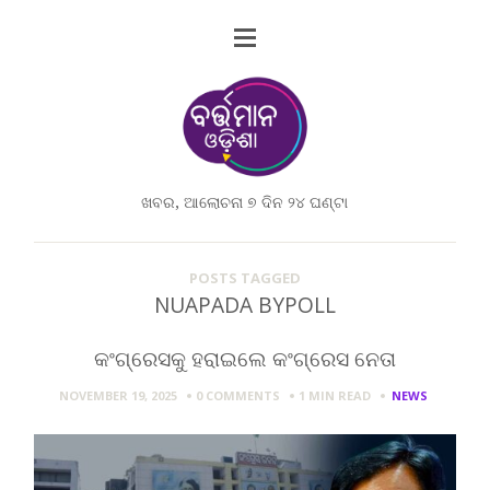
ଖବର, ଆଲୋଚନା ୭ ଦିନ ୨୪ ଘଣ୍ଟା
POSTS TAGGED
NUAPADA BYPOLL
କଂଗ୍ରେସକୁ ହରାଇଲେ କଂଗ୍ରେସ ନେତା
NOVEMBER 19, 2025
0 COMMENTS
1 MIN
READ
NEWS