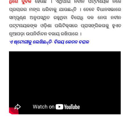
ଧିରେ ଦୁର୍ବଳ
ହେଉଛି । ଏଥିପାଇଁ ନବୀନ ପଟ୍ଟନାୟକ ନିଜେ
ପ୍ରଚାରର ମଙ୍ଗ ଧରିବାକୁ ଯାଉଛନ୍ତି । ତେବେ ବିଧାନସଭାରେ
ସମ୍ପୂଣ୍ଣ ଅନୁପସ୍ଥିତ ରହୁଥିବା ବିରୋଧି ଦଳ ନେତା ନବୀନ
ପଟ୍ଟନାୟକଙ୍କ ଓଡ଼ିଶା ପଲିଟିକ୍ସରେ ପ୍ରାସଙ୍ଗିକତାକୁ ହୁଏତ
ନୂଆପଡ଼ା ଉପନିର୍ବାଚନ ବଜାୟ ରଖିପାରେ ।
ଏ ଷ୍ଟୋରୀକୁ ଲେଖିଛନ୍ତି- ବିଜୟ କେତନ ବରାଳ