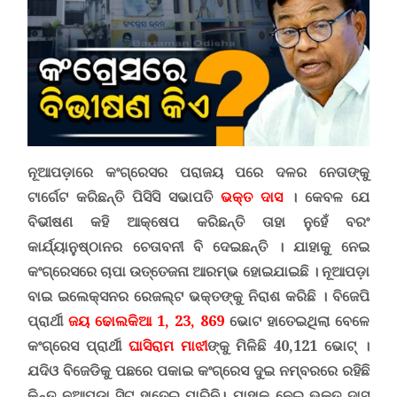
ନୂଆପଡ଼ାରେ କଂଗ୍ରେସର ପରାଜୟ ପରେ ଦଳର ନେତାଙ୍କୁ
ଟାର୍ଗେଟ କରିଛନ୍ତି ପିସିସି ସଭାପତି
ଭକ୍ତ ଦାସ
।
କେବଳ ଯେ
ବିଭୀଷଣ କହି ଆକ୍ଷେପ କରିଛନ୍ତି ତାହା ନୁହେଁ ବରଂ
କାର୍ଯ୍ୟାନୁଷ୍ଠାନର ଚେତାବନୀ ବି ଦେଇଛନ୍ତି । ଯାହାକୁ ନେଇ
କଂଗ୍ରେସରେ ଚାପା ଉତ୍ତେଜନା ଆରମ୍ଭ ହୋଇଯାଇଛି ।
ନୂଆପଡ଼ା
ବାଇ ଇଲେକ୍ସନର ରେଜଲ୍ଟ ଭକ୍ତଙ୍କୁ ନିରାଶ କରିଛି । ବିଜେପି
ପ୍ରାର୍ଥୀ
ଜୟ ଢୋଲକିଆ 1, 23, 869
ଭୋଟ ହାତେଇଥିଲା ବେଳେ
କଂଗ୍ରେସ ପ୍ରାର୍ଥୀ
ଘାସିରାମ ମାଝୀ
ଙ୍କୁ ମିଳିଛି 40,121 ଭୋଟ୍ ।
ଯଦିଓ ବିଜେଡିକୁ ପଛରେ ପକାଇ କଂଗ୍ରେସ ଦୁଇ ନମ୍ବରରେ ରହିଛି
କିନ୍ତୁ ନୂଆପଡ଼ା ସିଟ୍ ହାତେଇ ପାରିନି। ଯାହାକୁ ନେଇ ଭକ୍ତ ଦାସ