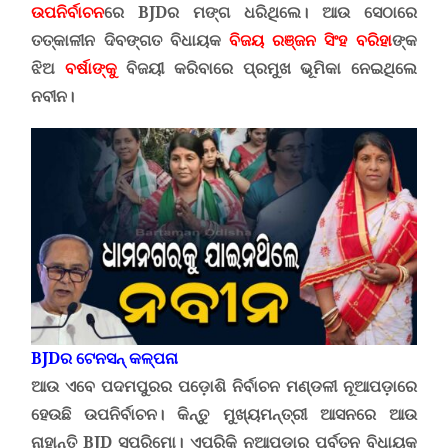
ଉପନିର୍ବାଚନ
ରେ
BJD
ର ମଙ୍ଗ ଧରିଥିଲେ। ଆଉ ସେଠାରେ
ତତ୍କାଳୀନ ଦିବଙ୍ଗତ ବିଧାୟକ
ବିଜୟ ରଞ୍ଜନ ସିଂହ ବରିହା
ଙ୍କ
ଝିଅ
ବର୍ଷାଙ୍କୁ
ବିଜୟୀ କରିବାରେ ପ୍ରମୁଖ ଭୂମିକା ନେଇଥିଲେ
ନବୀନ
।
BJD
ର ଟେନସନ୍ କଳ୍ପନା
ଆଉ ଏବେ ପଦମପୁରର ପଡ଼ୋଶି ନିର୍ବାଚନ ମଣ୍ଡଳୀ ନୂଆପଡ଼ାରେ
ହେଉଛି ଉପନିର୍ବାଚନ। କିନ୍ତୁ ମୁଖ୍ୟମନ୍ତ୍ରୀ ଆସନରେ ଆଉ
ନାହାନ୍ତି
BJD
ସୁପ୍ରିମୋ
।
ଏପରିକି ନୂଆପଡ଼ାର ପୂର୍ବତନ ବିଧାୟକ