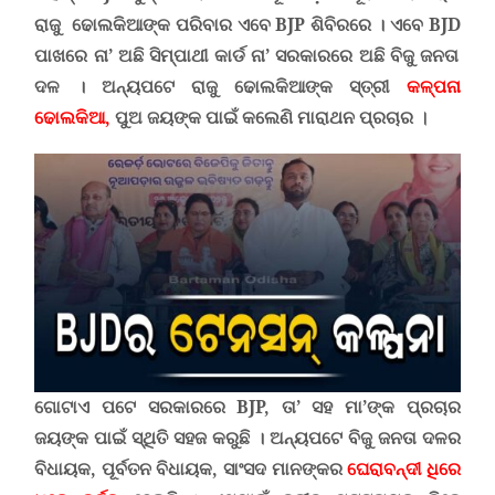
ରାଜୁ ଢୋଲକିଆଙ୍କ ପରିବାର ଏବେ
BJ
P
ଶିବିରରେ
।
ଏବେ
BJD
ପାଖରେ ନା
’
ଅଛି ସିମ୍ପାଥୀ କାର୍ଡ ନା
’
ସରକାରରେ ଅଛି ବିଜୁ ଜନତା
ଦଳ । ଅନ୍ୟପଟେ ରାଜୁ ଢୋଲକିଆଙ୍କ ସ୍ତ୍ରୀ
କଳ୍ପନା
ଢୋଲକିଆ,
ପୁଅ ଜୟଙ୍କ ପାଇଁ କଲେଣି ମାରାଥନ ପ୍ରଚାର
।
ଗୋଟାଏ ପଟେ ସରକାରରେ
BJ
P,
ତା
’
ସହ ମା
’
ଙ୍କ ପ୍ରଚାର
ଜୟଙ୍କ ପାଇଁ ସ୍ଥିତି ସହଜ କରୁଛି । ଅନ୍ୟପଟେ ବିଜୁ ଜନତା ଦଳର
ବିଧାୟକ, ପୂର୍ବତନ ବିଧାୟକ, ସାଂସଦ ମାନଙ୍କର
ଘେରାବନ୍ଦୀ ଧିରେ