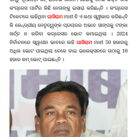
କଂଗ୍ରେସ ପାର୍ଟିର କିଛି ନେତାଙ୍କୁ ଇସାରା କରିଛନ୍ତି । କଂଗ୍ରେସ
ଟିକେଟରେ ଲଢିଥିବା
ଘାସିରାମ
ମାଝୀ ବି ଏ କଥା ସ୍ୱୀକାର କରିଛନ୍ତି
କି କେନ୍ଦ୍ରୀୟ ନେତୃତ୍ୱଙ୍କ ପ୍ରଚାରର ଅଭାବ ସାଙ୍ଗକୁ ଟଙ୍କା
ଖର୍ଚ୍ଚ ନ କରିବା କଗ୍ରେସର ଭୋଟ କମାଇଥିଲା । 2024
ନିର୍ବାଚନରେ ସ୍ୱାଧୀନ ଭାବରେ ଲଢି
ଘାସିରାମ
ମାଝୀ 50 ହଜାରରୁ
ଅଧିକ ଭୋଟ ପାଇଥିଲା ବେଳେ ବାଇ ଇଲେକ୍ସନରେ ତାଠାରୁ 10
ହଜାର କମ୍ ଭୋଟ୍ ପାଇଛନ୍ତି ।