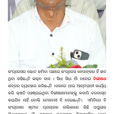
କଂଗ୍ରେସର ଭୋଟ କମିବା ପଛରେ କଂଗ୍ରେସ ନେତାଙ୍କର ହିଁ ହାତ
ଥିବା କହିଛନ୍ତି ଭକ୍ତ ଦାସ । ସିଧା ସିଧା ନାଁ ନନେଇ
ବିଭୀଷଣ
ଶବ୍ଦର ବ୍ୟବହାର କରିଛନ୍ତି ।
ଦଳରେ ଥାଇ ଆତ୍ମଘାତୀ କାର୍ଯ୍ୟ
କରି କ୍ଷତି ପହଞ୍ଚାଇଥିବା ବିଭୀଷଣମାନଙ୍କୁ କଦାପି ବରଦାସ୍ତ
କରା‌ଯିବ ନାହିଁ ବୋଲି ଚେତାବନୀ ବି ଦେଇଛନ୍ତି। ଏମିତିରେ ବି
କଂଗ୍ରସର ଷ୍ଟାର ପ୍ରଚାରକ ତାଲିକାରେ କିଛି ପପୁଲାର