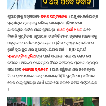
ନୂଆପଡ଼ାକୁ ଓହ୍ଲାଇବେ
ନବୀନ ପଟ୍ଟନାୟକ
।
ରାଜୁ ଢୋଲକିଆଙ୍କ
ସ୍ତ୍ରୀଙ୍କ ପ୍ରଚାରକୁ କରିବେ କାଉଣ୍ଟର ।
ବିଧାନସଭା
ଯାଉନଥିବା ନବୀନ ଯିବେ ନୂଆପଡ଼ା ।
ଥରେ ନୁହେଁ
୨
ଥର
ଯିବେ
ବିଜେଡି ସୁପ୍ରିମୋ ।
ନୂଆପଡ଼ା ଉପନିର୍ବାଚନର ପ୍ରଚାର ମଇଦାନକୁ
ଓହ୍ଲାଇବେ ନବୀନ ପଟ୍ଟନାୟକ । ପୂର୍ବତନ ମୁଖ୍ୟମନ୍ତ୍ରୀ ଥରେ
ନୁହେଁ ଦୁଇ ଦୁଇ ଥର ନୂଆପଡ଼ା ଯି
ବାର ଅଛି
।
BJD
ପ୍ରାର୍ଥୀ
ସ୍ନେହାଙ୍ଗିନୀ ଛୁରିଆ
ଙ୍କ ପାଇଁ ସାଧାରଣ ସଭା ସହ ରୋଡ ସୋ
କରିବେ
।
ଆସନ୍ତା ନଭେମ୍ବର 3
’
ରେ ନବୀନଙ୍କ ପ୍ରଥମ ପ୍ରଚାର
ସଭା ହେବ
କୋମନା ବ୍ଲକରେ
। ଆଉ ଦ୍ୱିତୀୟ ଥର ନଭେମ୍ବର
7
’
ରେ ନୂଆପଡ଼ାରେ ଡେରା ପକାଇବେ
BJD
ସୁପ୍ରିମୋ।
ଖରିଆର
ରୋଡ ଠାରୁ ନୂଆପଡ଼ା ଯାଏଁ ରୋଡ
ସୋ
କରିବେ ନବୀନ ପଟ୍ଟନାୟକ
।