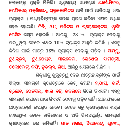
ଲୋକଙ୍କୁ ମୁକ୍ତି ମିଳିଛି। ସ୍ୱାସ୍ଥ୍ୟ ସାମଗ୍ରୀ
ଥର୍ମୋ‌ମିଟର
,
ମେଡିକାଲ୍‌ ଅକ୍ସିଜେନ୍
,
ଗ୍ଲୁକୋମିଟର
ଆଦି ପାଇଁ ଆଜିଠାରୁ
5
%
ଟ୍ୟାକ୍ସ ।
ମଧ୍ୟବିତ୍ତଙ୍କ ସଉକ ପୂରଣ କରିବା ଏଥର ଅଧିକ
ସହଜ ହୋଇଛି।
ଟିଭି
, AC,
ମନିଟର ଓ ପ୍ରୋଜେକ୍ଟର
,
ୱାସିଂ
ମେସିନ
ଶସ୍ତା ହୋଇଛି । ଆଗରୁ
28
% ଟ୍ୟାକ୍ସ ଦେବାକୁ
ପଡ଼ୁଥିଲା ବେଳେ ଏଥର 10% ଟ୍ୟାକ୍ସ ଆହୁରି କମିଛି । ଏସବୁ
ଜିନିଷ ପାଇଁ ମାତ୍ର 18% ଟ୍ୟାକ୍ସ ଦେବାକୁ ପଡ଼ିବ ।
ସାମ୍ପୁ
,
ଟୁଥବ୍ରସ୍
,
ଟୁଥପେଷ୍ଟ
,
ସାଇକେଲ
,
ରୋଷେଇ ସାମଗ୍ରୀ
,
ଚକୋଲେଟ୍
,
କଫି
,
ନୁଡଲ୍ସ
,
ଘିଅ
,
ଆଜିଠୁ ଶସ୍ତାରେ ମିଳିବ ।
ଶିକ୍ଷାକୁ ଗୁରୁତ୍ତ୍ୱ ଦେଇ ଛାତ୍ରଛାତ୍ରୀଙ୍କ ପାଇଁ
ଶିକ୍ଷା ସାମଗ୍ରୀ କ୍ଷେତ୍ରରେ ରେଟ୍ କମିଛି।
ମ୍ୟାପ୍
,
ଚାର୍ଟ
,
ଗ୍ଲୋବ
,
ପେନସିଲ୍
,
ଖାତା ବହି
,
ରବରରେ
ଜିରୋ ଜିଏସଟି। ଏସବୁ
ସାମଗ୍ରୀ ଉପରେ ଆଉ ଜିଏସଟି ଦେବାକୁ ପଡ଼ିବ ନାହିଁ। ଯାହାଫଳରେ
ଛାତ୍ରଛାତ୍ରୀ ଉପକୃତ ହେବେ।
ତେବେ ସବୁ କ୍ଷେତ୍ରରେ ଶସ୍ତା
ହୋଇଥିଲା ବେଳେ ହାନିକାରକ ଓ ଅତି ବିଳାସପୂର୍ଣ୍ଣ ସାମଗ୍ରୀ
କ୍ଷାତ୍ରରେ ଦର କମିନାହିଁ।
ପାନ ମସଲା
,
ସିଗାରେଟ୍
,
ଗୁଟଖା
,