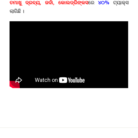
ତମାଖୁ ଦ୍ରବ୍ୟ
,
ଜର୍ଦା
,
କୋଲଡ୍ରିଙ୍କସ
ରେ
୪୦%
ଟ୍ୟାକ୍ସ
ଲାଗିଛି ।