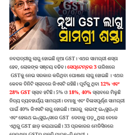
ନବରାତ୍ରୀରୁ ଲାଗୁ ହୋଇଛି ନୂଆ GST। ଏଥର ସାମଗ୍ରୀ ଶସ୍ତା
ହେବ, ଲୋକଙ୍କ ସଞ୍ଚୟ ବଢିବ।
ସେପ୍ଟେମ୍ବର 3
ତାରିଖରେ
GST
କୁ ନେଇ ସରକାର କରିଥିବା ଘୋଷଣା ଲାଗୁ ହୋଇଛି ।
ଏଥର
କେବଳ ତିନିଟି ସ୍ଲାବରେ ଜିଏସଟି ରହିଛି। ପୂର୍ବରୁ ଥିବା
12% ଏବଂ
28% GST
ସ୍ଲାବ ହଟିଛି। 5% ଓ
18%, 40%
ସ୍ଲାବରେ ମିଳୁଛି
ନିତ୍ୟ ବ୍ୟବହାର୍ଯ୍ୟ ସାମଗ୍ରୀ। ତମାଖୁ ଏବଂ ବିଳାସପୂର୍ଣ୍ଣ ସାମଗ୍ରୀ
ପାଇଁ 40% ଜିଏସଟି ଲାଗୁ ହୋଇଛି। ଆଗରୁ ଲାଇଫ୍ ଇନ୍ସୁରାନ୍ସ
ଏବଂ ହେଲଥ ଇନ୍ସୁରାନ୍ସରେ
GST
ଦେବାକୁ ପଡ଼ୁଥିଲା ବେଳେ
ଏଥିରୁ GST ଛାଡ଼ କରାଯାଇଛି। 33 ପ୍ରକାରର ମେଡିସିନରେ
ଦେଉଥିବା GSTରୁ ମୁକ୍ତି ପାଇଛନ୍ତି ରୋଗୀ ।