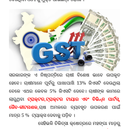
ସରକାରଙ୍କ ଏ ନିଷ୍ପତ୍ତିରେ ଚାଷୀ ବିଶେଷ ଭାବେ ଉପକୃତ
ହେବେ।
ଚାଷୀମାନେ ପୂର୍ବରୁ ପାଖାପାଖି 13% ଜିଏସଟି ଦେଉଥିଲା
ବେଳେ ଏଥର କେବଳ 5% ଜିଏସଟି ଦେବେ।
ଚାଷୀଙ୍କ କାମରେ
ଲାଗୁଥିବା
ଟ୍ରାକ୍ଟର
,
ଟ୍ରାକ୍ଟର ଟାୟାର ଏବଂ ବିଭିନ୍ନ ପାର୍ଟସ୍
,
ଜୈବ-କୀଟନାଶକ
,
ଚାଷ
ଅମଳରେ ବ୍ୟବହୃତ ଉପକରଣ ପାଇଁ
ମାତ୍ର
5
% ଟ୍ୟାକ୍ସ ଦେବାକୁ ପଡ଼ିବ ।
ସେହିଭଳି ଚିକିତ୍ସା କ୍ଷେତ୍ରରେ ମହଙ୍ଗା ମାଡ଼ରୁ