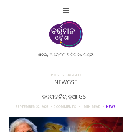
ଖବର, ଆଲୋଚନା ୭ ଦିନ ୨୪ ଘଣ୍ଟା
POSTS TAGGED
NEWGST
ନବରାତ୍ରିରୁ ନୂଆ GST
SEPTEMBER 22, 2025
0 COMMENTS
1 MIN
READ
NEWS