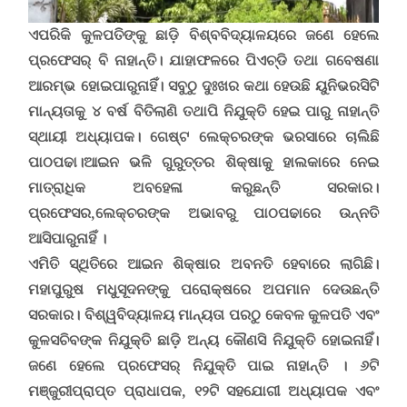
ଏପରିକି କୁଳପତିଙ୍କୁ ଛାଡ଼ି ବିଶ୍ବବିଦ୍ୟାଳୟରେ ଜଣେ ହେଲେ
ପ୍ରଫେସର୍ ବି ନାହାନ୍ତି। ଯାହାଫଳରେ ପିଏଚ୍‌ଡି ତଥା ଗବେଷଣା
ଆରମ୍ଭ ହୋଇପାରୁନାହିଁ। ସବୁଠୁ ଦୁଃଖର କଥା ହେଉଛି ୟୁନିଭରସିଟି
ମାନ୍ୟତାକୁ ୪ ବର୍ଷ ବିତିଲାଣି ତଥାପି ନିଯୁକ୍ତି ହେଇ ପାରୁ ନାହାନ୍ତି
ସ୍ଥାୟୀ ଅଧ୍ୟାପକ। ଗେଷ୍ଟ ଲେକ୍ଚରଙ୍କ ଭରସାରେ ଚାଲିଛି
ପାଠପଢା।ଆଇନ ଭଳି ଗୁରୁତ୍ତର ଶିକ୍ଷାକୁ ହାଲକାରେ ନେଇ
ମାତ୍ରାଧିକ ଅବହେଳା କରୁଛନ୍ତି ସରକାର।
ପ୍ରଫେସର,ଲେକ୍ଚରଙ୍କ ଅଭାବରୁ ପାଠପଢାରେ ଉନ୍ନତି
ଆସିପାରୁନାହିଁ ।
ଏମିତି ସ୍ଥିତିରେ ଆଇନ ଶିକ୍ଷାର ଅବନତି ହେବାରେ ଲାଗିଛି।
ମହାପୁରୁଷ ମଧୁସୂଦନଙ୍କୁ ପରୋକ୍ଷରେ ଅପମାନ ଦେଉଛନ୍ତି
ସରକାର। ବିଶ୍ୱବିଦ୍ୟାଳୟ ମାନ୍ୟତା ପରଠୁ କେବଳ କୁଳପତି ଏବଂ
କୁଳସଚିବଙ୍କ ନିଯୁକ୍ତି ଛାଡ଼ି ଅନ୍ୟ କୌଣସି ନିଯୁକ୍ତି ହୋଇନାହିଁ।
ଜଣେ ହେଲେ ପ୍ରଫେସର୍ ନିଯୁକ୍ତି ପାଇ ନାହାନ୍ତି । ୬ଟି
ମଞ୍ଜୁରୀପ୍ରାପ୍ତ ପ୍ରାଧାପକ
,
୧୨ଟି ସହଯୋଗୀ ଅଧ୍ୟାପକ ଏବଂ