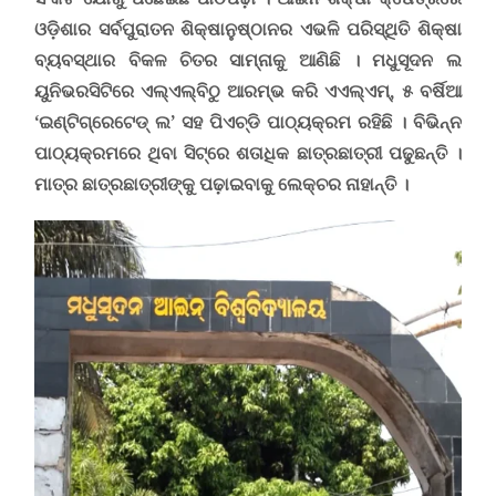
ଓଡ଼ିଶାର ସର୍ବପୁରାତନ ଶିକ୍ଷାନୁଷ୍ଠାନର ଏଭଳି ପରିସ୍ଥିତି ଶିକ୍ଷା
ବ୍ୟବସ୍ଥାର ବିକଳ ଚିତର ସାମ୍ନାକୁ ଆଣିଛି । ମଧୁସୂଦନ ଲ
ୟୁନିଭରସିଟିରେ ଏଲ୍‌ଏଲ୍‌ବିଠୁ ଆରମ୍ଭ କରି ଏଏଲ୍‌ଏମ୍
,
୫ ବର୍ଷିଆ
‘
ଇଣ୍ଟିଗ୍ରେଟେଡ୍ ଲ
’
ସହ ପିଏଚ୍‌ଡି ପାଠ୍ୟକ୍ରମ ରହିଛି । ବିଭିନ୍ନ
ପାଠ୍ୟକ୍ରମରେ ଥିବା ସିଟ୍‌ରେ ଶତାଧିକ ଛାତ୍ରଛାତ୍ରୀ ପଢୁଛନ୍ତି ।
ମାତ୍ର ଛାତ୍ରଛାତ୍ରୀଙ୍କୁ ପଢ଼ାଇବାକୁ ଲେକ୍ଚର ନାହାନ୍ତି ।