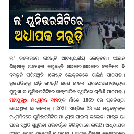
ଲ‘ କଲେଜରେ ନାହାନ୍ତି ଆବଶ୍ୟକୀୟ ଲେକ୍ଚର।
ଆଇନ
ଶିକ୍ଷାକୁ ଅବହେଳା କରୁଛନ୍ତି ସରକାର।
ସରକାର ବଦଳିଲେ ବି
ବଦଳୁନି ପରିସ୍ଥିତି ।
ଗେଷ୍ଟ ଲେକ୍ଚରରେ ଚାଲିଛି ପାଠପଢା।
କୁଳପତିଙ୍କୁ ଛାଡ଼ି ନାହାନ୍ତି ଜଣେ ହେଲେ ପ୍ରଫେସର।
ରାଜ୍ୟର
ପୁରୁଣା ଲ ୟୁନିଭରସିଟିରେ ସାଙ୍ଘାତିକ ସ୍ଥିତିରେ ଚାଲିଛି ପାଠପଢା।
ମହାପୁରୁଷ ମଧୁସୂଦନ ଦାସ
ଙ୍କ ନାଁରେ
1869
ରେ ପ୍ରତିଷ୍ଠା
ହୋଇଥିଲା ଲ କଲେଜ୍ । 2021 ଏପ୍ରିଲ 28 ରେ ମଧୁବାବୁଙ୍କ
ଜନ୍ମଦିନରେ ୟୁନିଭରସିଟିର ମାନ୍ୟତା ପାଇଲା କଲେଜ। ମାତ୍ର ୟା
ପରେ ସ୍ଥିତି ସୁଧୁରିବା ପରିବର୍ତ୍ତେ ବିଗିଡ଼ିବାରେ ଲାଗିଛି।
ଅଧ୍ୟାପକ
ସଂକଟ ଯୋଗୁ
ପଛେଇଛି ପାଠପଢ଼ା
।
ଆଇନ ଶିକ୍ଷା କ୍ଷେତ୍ରରେ