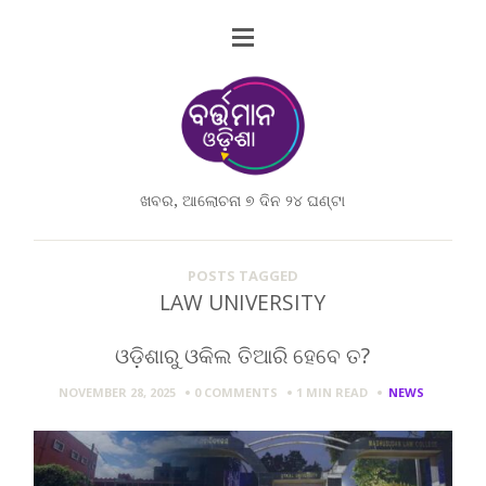
ଖବର, ଆଲୋଚନା ୭ ଦିନ ୨୪ ଘଣ୍ଟା
POSTS TAGGED
LAW UNIVERSITY
ଓଡ଼ିଶାରୁ ଓକିଲ ତିଆରି ହେବେ ତ?
NOVEMBER 28, 2025
0 COMMENTS
1 MIN
READ
NEWS