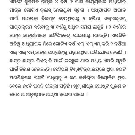
ଏପଟେ କୁଳପତି ତାଙ୍କ ୪ ବର୍ଷ ୬ ମାସ କାର୍ଯ୍ୟକାଳ ମଧ୍ୟରେ
ମାତ୍ର ଗୋଟିଏ କ୍ଳାସ୍ ନେଇଥିବା ସୂଚନା । ଅଧ୍ୟାପକ ଅଭାବ
ପାଇଁ ପାଠପଢ଼ା ବିଳମ୍ବ ହେଉଥିବାରୁ ୨
ବର୍ଷିଆ ଏଲ୍‌ଏଲ୍‌ଏମ୍
ପାଠ୍ୟକ୍ରମ ସରିବାକୁ ୩ ବର୍ଷରୁ ଅଧିକ ସମୟ ଲାଗୁଛି । ୨ ବର୍ଷରେ
ଛାତ୍ର ଛାତ୍ରୀମାନେ ସାର୍ଟିଫିକେଟ୍ ପାଇପାରୁ ନାହାନ୍ତି। ଏପରିକି
ଅତିଥି ଅଧ୍ୟାପକ ନିଜେ ଗୋଟିଏ ବର୍ଷ ଏଲ୍‌ ଏଲ୍‌ଏମ୍ କରି ୨ ବର୍ଷିଆ
ଏଲ୍‌ ଏଲ୍‌ ଏମ୍ ଛାତ୍ର ଛାତ୍ରୀଙ୍କୁ ପଢ଼ାଉଥିବା ଅଭିଯୋଗ ହେଉଛି ।
ଛାତ୍ର ଛାତ୍ରୀ ପିଏଚ୍ ଡି ପାଇଁ ଇଚ୍ଛୁକ ଥାଇ ମଧ୍ୟ ଏପରି ସ୍ଥିତି
ପାଇଁ ନିରାଶ ହେଉଛନ୍ତି। ସେହିପରି ବିଶ୍ଵବିଦ୍ୟାଳୟରେ ଥିବା ୭୦ଟି
ଅଣଶିକ୍ଷକ ପଦବି ମଧ୍ୟରୁ ୬ ଜଣ କର୍ମଚାରୀ ନିୟୋଜିତ ଥିବା
ବେଳେ ୬୪ଟି ପଦବି ପୀଙ୍କା ପଡ଼ିଛି। ଖୁବ୍ ଶୀଘ୍ର ପୋଷ୍ଟ ପୂରଣ ନ
କଲେ ଅ ଅନୁଷ୍ଠାନ ଆସ୍ଥା ହରେଇ ପାରେ ।