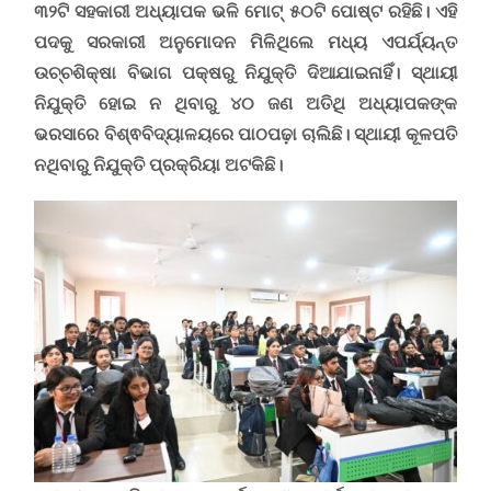
୩୨ଟି ସହକାରୀ ଅଧ୍ୟାପକ ଭଳି ମୋଟ୍ ୫୦ଟି ପୋଷ୍ଟ ରହିଛି। ଏହି
ପଦକୁ ସରକାରୀ ଅନୁମୋଦନ ମିଳିଥିଲେ ମଧ୍ୟ ଏପର୍ଯ୍ୟନ୍ତ
ଉଚ୍ଚଶିକ୍ଷା ବିଭାଗ ପକ୍ଷରୁ ନିଯୁକ୍ତି ଦିଆଯାଇନାହିଁ। ସ୍ଥାୟୀ
ନିଯୁକ୍ତି ହୋଇ ନ ଥିବାରୁ ୪୦ ଜଣ ଅତିଥି ଅଧ୍ୟାପକଙ୍କ
ଭରସାରେ ବିଶ୍ଵବିଦ୍ୟାଳୟରେ ପାଠପଢ଼ା ଚାଲିଛି। ସ୍ଥାୟୀ କୂଳପତି
ନଥିବାରୁ
ନିଯୁକ୍ତି ପ୍ରକ୍ରିୟା ଅଟକିଛି।