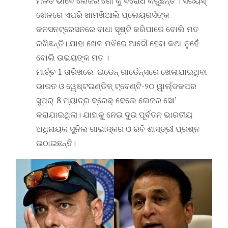
ମିଳିତ ଭାବେ ଲେଜର ଶୋ କୁ ବିରୋଧ କରୁଛନ୍ତି । ସିରିୟସ୍
ଖେଳରେ ଏପରି ଖାମଖିଆଲି ପ୍ଲେୟରର୍ସଙ୍କ
କନସନଟ୍ରେସନରେ ବାଧା ସୃଷ୍ଟି କରିପାରେ ବୋଲି ମତ
ରଖିଛନ୍ତି। ଯାହା ଖେଳ ମଝିରେ ଆଦୌ ହେବା କଥା ନୁହେଁ
ବୋଲି ଉଭୟଙ୍କ ମତ ।
ମାର୍ଚ୍ଚ 1 ତାରିଖରେ ଇଡେନ୍ ଗାର୍ଡେନ୍ସରେ ଖେଳାଯାଇଥିବା
ଭାରତ ଓ ୱେଷ୍ଟଇଣ୍ଡିଜ୍ ଟ୍ବେଣ୍ଟି-୨୦ ୱାର୍ଲ୍ଡକପର
ସୁପର୍‌-8 ମ୍ୟାଚ୍‌ର ବ୍ରେକ୍ ‌ବେଲେ ଲେଜର ସୋ’
କରାଯାଇଥିଲା। ଯାହାକୁ ନେଇ ଦୁଇ ପୂର୍ବତନ ଭାରତୀୟ
ଅଧିନାୟକ ସୁନିଲ ଗାଭାସ୍କର ଓ ରବି ଶାସ୍ତ୍ରୀ ପ୍ରଶ୍ନ
ଉଠାଇଛନ୍ତି।