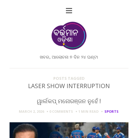
ଖବର, ଆଲୋଚନା ୭ ଦିନ ୨୪ ଘଣ୍ଟା
POSTS TAGGED
LASER SHOW INTERRUPTION
ୱାର୍ଲକପ୍ ମନୋରଞ୍ଜନ ନୁହେଁ !
MARCH 2, 2026
0 COMMENTS
1 MIN
READ
SPORTS