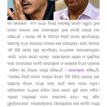
ସେ ସମୟରେ ୧୯୬ ରନ୍‌ର ବିଜୟ ଲକ୍ଷରୁ ଭାରତ ପଛୁଆ ଥିଲା
ବେଳେ ଲେଜର ଶୋ ଅନାବଶ୍ୟକ ଥିଲା ବୋଲି ଉଭୟ ମତ
ରଖିଛନ୍ତି । କାରଣ ଏହି ୩ ମିନିଟ୍‌ର ବିରତି ବେଳେ ଷ୍ଟାଡିୟମ୍‌ର
ଲାଇଟକୁ ବନ୍ଦ କରାଯାଇ ଲେଜର ଶୋ ହୋଇଥିଲା। ଯାହା ଫଳରେ
ଏହି କିଛି ସମୟ ପୂରା ଷ୍ଟାଡିୟମ୍‌ ଅନ୍ଧକାର ହୋଇଯାଇଥିଲା।
ଏପରି ହଠାତ ଲାଇଟ ଚେଞ୍ଜ ବ୍ୟାଟର୍‌ଙ୍କ ଧ୍ୟାନ ଓ ଦୃଷ୍ଟିରେ
ବାଧା ଦେଇପାରେ ବୋଲି ଗାଭାସ୍କର ଓ ଶାସ୍ତ୍ରୀ ଚିନ୍ତା ପ୍ରକାଶ
କରିବା ସହ ବିରୋଧ ମଧ୍ୟ କରିଛନ୍ତି ।
ଗାଭାସ୍କର
କହିଛନ୍ତି,
‘‘ପାନୀୟ ବିରତି ବେଳେ ଅଢ଼େଇ କିମ୍ବା ତିନି ମିନିଟ୍‌ ଲେଜର୍‌ ଶୋ
ବ୍ୟାଟର୍‌ କିମ୍ବା ଅନ୍ୟ କାହା ପାଇଁ ସହଜ ହୋଇ ନଥିବ।
ଚାରିପାଖରେ ଅନ୍ଧାର କରିବା ପରେ ଲାଇଟ ପୁଣି ଥରେ ଜଳିବ।
ଏଥିରେ ଅଭ୍ୟସ୍ତ ହେବା କଷ୍ଟକର କଥା। ଏଥି ସହିତ
ୱାର୍ଲ୍ଡକପରେ ମନୋରଞ୍ଜନର ଆବଶ୍ୟକତା କଣ ବୋଲି ମଧ୍ୟ