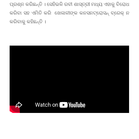
ପ୍ରଶ୍ନ କରିଛନ୍ତି । ସେହିଭଳି ରବୀ ଶାସ୍ତ୍ରୀ ମଧ୍ୟ ଏହାକୁ ବିରୋଧ
କରିବା ସହ ଏମିତି କରି ଖେଳାଳୀଙ୍କ କନସନଟ୍ରୋସନ୍ ବ୍ରେକ୍ ନ
କରିବାକୁ କହିଛନ୍ତି ।