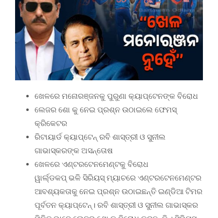
ଖେଳରେ ମନୋରଞ୍ଜନକୁ ପୁରୁଣା କ୍ୟାପ୍ଟେନଙ୍କ ବିରୋଧ
ଲେଜର ଶୋ କୁ ନେଇ ପ୍ରଶ୍ନ ଉଠାଇଲେ ଫେମସ୍
କ୍ରିକେଟର
ରିଟାୟାର୍ଡ କ୍ୟାପ୍ଟେନ୍ ରବି ଶାସ୍ତ୍ରୀ ଓ ସୁନୀଲ
ଗାଭାସ୍କରଙ୍କ ଅସନ୍ତୋଷ
ଖେଳରେ ଏଣ୍ଟରଟେନମେଣ୍ଟକୁ ବିରୋଧ
ୱାର୍ଲ୍ଡକପ୍ ଭଳି ସିରିୟସ୍ ମ୍ୟାଚରେ ଏଣ୍ଟରଟେନମେଣ୍ଟର
ଆବଶ୍ୟକତାକୁ ନେଇ ପ୍ରଶ୍ନ ଉଠାଇଛନ୍ତି ଇଣ୍ଡିଆ ଟିମର
ପୂର୍ବତନ କ୍ୟାପ୍ଟେନ୍। ରବି ଶାସ୍ତ୍ରୀ ଓ ସୁନୀଲ ଗାଭାସ୍କର