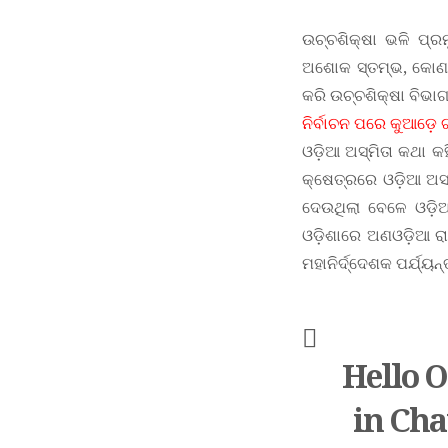
ଉଚ୍ଚଶିକ୍ଷା ଭଳି ପ୍ର
ଅଶୋକ ସ୍ତମ୍ଭ, କୋଣାର
କରି ଉଚ୍ଚଶିକ୍ଷା ବିଭାଗ
ନିର୍ବାଚନ ପରେ କୁଆଡ଼େ 
ଓଡ଼ିଆ ଅସ୍ମିତା କଥା କହ
କ୍ଷେତ୍ରରେ ଓଡ଼ିଆ ଅସ୍
ଦେଉଥିଲା ବେଳେ ଓଡ଼ିଆ
ଓଡ଼ିଶାରେ ଅଣଓଡ଼ିଆ ରାଜ
ମହାନିର୍ଦ୍ଦେଶକ ପର୍ଯ୍
Hello O
in Cha