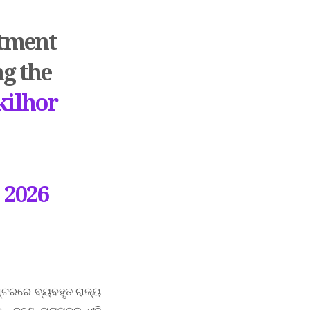
rtment
ng the
kilhor
, 2026
୍ଟରରେ ବ୍ୟବହୃତ ରାଜ୍ୟ