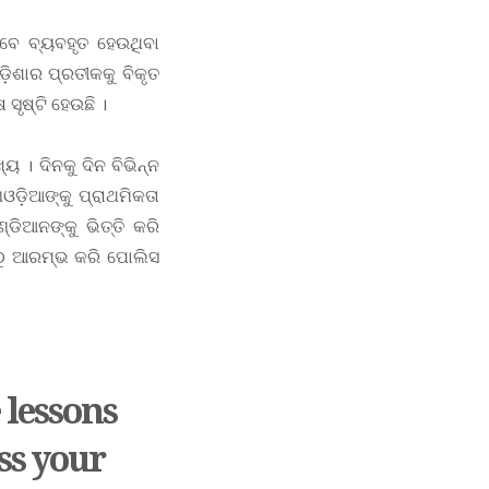
ାବେ ବ୍ୟବହୃତ ହେଉଥିବା
ଓଡ଼ିଶାର ପ୍ରତୀକକୁ ବିକୃତ
ସୃଷ୍ଟି ହେଉଛି ।
 । ଦିନକୁ ଦିନ ବିଭିନ୍ନ
ଓଡ଼ିଆଙ୍କୁ ପ୍ରାଥମିକତା
ିଆନଙ୍କୁ ଭିତ୍ତି କରି
ଠୁ ଆରମ୍ଭ କରି ପୋଲିସ
 lessons
ss your