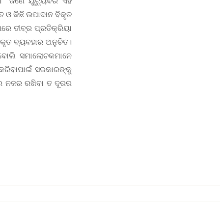
ା।
ଜଣେ ୟୁଟ୍ୟୁବର ଏହି
ଓ କିଛି ଉପାଦାନ ବିକୃତ
େ ତୀବ୍ର ପ୍ରତିକ୍ରିୟା
ିକୃତ ବ୍ୟବହାର ଅନୁଚିତ।
ଁ ବୋଲି ସମାଲୋଚକମାନେ
 କରିବାପାଇଁ ସରକାରଙ୍କୁ
ରେ ନଜର ରଖିବା ତ ଦୂରର