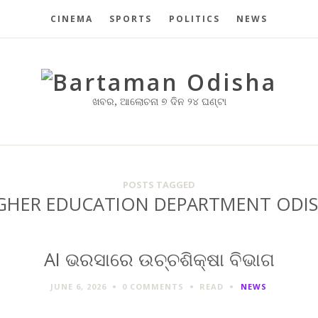
CINEMA
SPORTS
POLITICS
NEWS
ଖବର, ଆଲୋଚନା ୭ ଦିନ ୨୪ ଘଣ୍ଟା
POSTS TAGGED
GHER EDUCATION DEPARTMENT ODI
AI ଭରସାରେ ଉଚ୍ଚଶିକ୍ଷା ବିଭାଗ
JUNE 6, 2026
0 COMMENTS
READ
NEWS