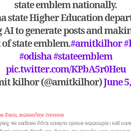
state emblem nationally.
a state Higher Education depa
 AI to generate posts and maki
 of state emblem.
#amitkilhor
#
#odisha
#stateemblem
pic.twitter.com/KPbA5r0Heu
it kilhor (@amitkilhor)
June 5
ା ବିଭାଗ, ହାଇକୋର୍ଟଙ୍କ ଅବମାନନା
ପକ୍ଷରୁ ଏକ ସୋସିଆଲ ମିଡିଆ ପୋଷ୍ଟର ପ୍ରକାଶ କରାଯାଇଥିଲା। ସେହି ପୋଷ