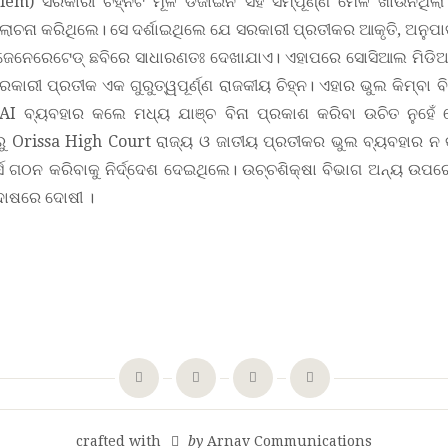
em) ସରକାରୀ ଚିହ୍ନଟି ମୂଳ ଡିଜାଇନ ସହ ସମ୍ପୂର୍ଣ୍ଣ ମେଳ ଖାଉନଥିଲ
ଚନା କରିଥିଲେ। ସେ ଦର୍ଶାଇଥିଲେ ଯେ ସରକାରୀ ପ୍ରତୀକର ଆକୃତି, ଅନୁପାତ 
ଜେନେରେଟେଡ୍ ଛବିରେ ସାଧାରଣତଃ ଦେଖାଯାଏ। ଏହାପରେ ସୋସିଆଲ ମିଡିଆର
ରକାରୀ ପ୍ରତୀକ ଏକ ଗୁରୁତ୍ୱପୂର୍ଣ୍ଣ ରାଜକୀୟ ଚିହ୍ନ।
ଏହାର ଭୁଲ କିମ୍ବା ବ
କ AI ବ୍ୟବହାର କଲେ ମଧ୍ୟ ଯାଞ୍ଚ ବିନା ପ୍ରକାଶ କରିବା ଉଚିତ ନୁହେ
ୂର୍ବରୁ Orissa High Court ରାଜ୍ୟ ଓ ଜାତୀୟ ପ୍ରତୀକର ଭୁଲ ବ୍ୟବହାର ନ
ର୍ସ ଗଠନ କରିବାକୁ ନିର୍ଦ୍ଦେଶ ଦେଇଥିଲେ। ଉଚ୍ଚଶିକ୍ଷା ବିଭାଗ ଅନ୍ୟ ଉପ
ୋଷରେ ଦୋଷୀ ।
crafted with
by
Arnav Communications