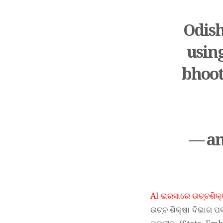
Odish
using
bhoot
— am
AI ଭରସାରେ ଉଚ୍ଚଶିକ୍ଷ
ଉଚ୍ଚ ଶିକ୍ଷା ବିଭାଗ 