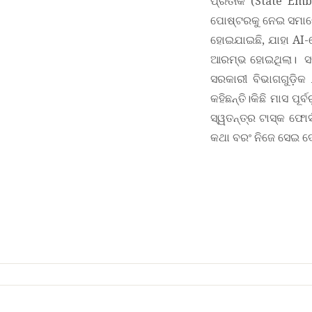
ପ୍ରତୀକ (State Embl
ପୋଷ୍ଟରକୁ ନେଇ ସମାଲୋ
ହୋଇଯାଇଛି, ଯାହା AI-
ଆରମ୍ଭ ହୋଇଥିଲା।
ସ
ସରକାରୀ ବିଭାଗଗୁଡ଼ି
କହିଛନ୍ତି।କିଛି ମାସ ପ
ସ୍ୱତନ୍ତ୍ର ଟାସ୍କ ଫୋ
କଥା ବରଂ ନିଜେ ସେଇ ଦ