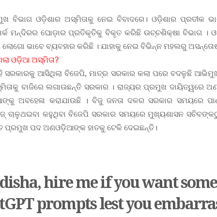
ମୁଖ ବିଭାଗ ଓଡ଼ିଶାର ଅସ୍ମିତାକୁ ନେଇ ବିବାଦରେ। ଓଡ଼ିଶାର ପ୍ରତୀକ ଭ
୍କ ମନ୍ଦିରର ଘୋଡ଼ାର ପ୍ରତିକୃତିକୁ ବିକୃତ କରିଛି ଉଚ୍ଚଶିକ୍ଷା ବିଭାଗ । 
 ଲୋଗୋ ଭାବେ ବ୍ୟବହାର କରିଛି । ଯାହାକୁ ନେଇ ବିଭିନ୍ନ ମହଲରୁ ଅସନ୍ତୋଷ 
ଗଲା ଓଡ଼ିଆ ଅସ୍ମିତା?
ି ସରକାରକୁ ଆସିଥିଲା ବିଜେପି, ମାତ୍ର ସରକାର କଲା ପରେ ବଦଳୁଛି ଆଭିମୁଖ୍ୟ
ମିତାକୁ ବାଜିରେ ଲଗାଉଛନ୍ତି ସରକାର । ରାଜ୍ୟର ପ୍ରମୁଖ ଦାୟିତ୍ୱରେ ଅଣ
ଙ୍କୁ ଅବହେଳା କରାଯାଉଛି । ବିଜୁ ଜନତା ଦଳର ସରକାର ସମୟରେ ପାଣ୍ଡ
୍ ଚାଳୁଥଇବା କହୁଥିବା ବିଜେପି ସରକାର ସମୟରେ ମୁଖ୍ୟଶାସନ ସଚିବଙ୍କ
ୟନ୍ତ ପ୍ରମୁଖ ପଦ ଅଣଓଡ଼ିଆଙ୍କ ହାତକୁ ଟେକି ଦେଇଛନ୍ତି।
disha, hire me if you want some
tGPT prompts lest you embarra