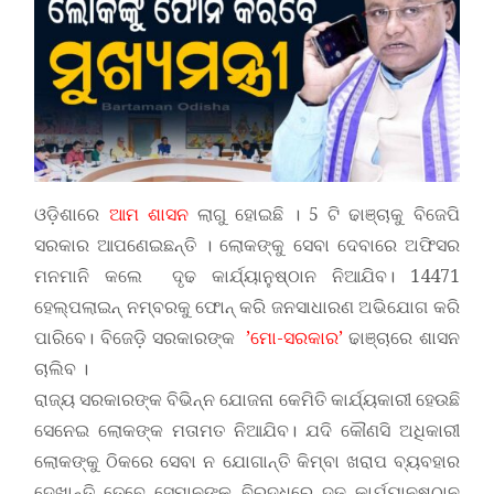
ଓଡ଼ିଶାରେ
ଆମ ଶାସନ
ଲାଗୁ ହୋଇଛି । 5 ଟି ଢାଞ୍ଚାକୁ ବିଜେପି
ସରକାର ଆପଣେଇଛନ୍ତି । ଲୋକଙ୍କୁ ସେବା ଦେବାରେ ଅଫିସର
ମନମାନି କଲେ ଦୃଢ କାର୍ଯ୍ୟାନୁଷ୍ଠାନ ନିଆଯିବ। 14471
ହେଲ୍ପଲାଇନ୍ ନମ୍ବରକୁ ଫୋନ୍ କରି ଜନସାଧାରଣ ଅଭିଯୋଗ କରି
ପାରିବେ। ବିଜେଡ଼ି ସରକାରଙ୍କ
’ମୋ-ସରକାର’
ଢାଞ୍ଚାରେ ଶାସନ
ଚାଲିବ ।
ରାଜ୍ୟ ସରକାରଙ୍କ ବିଭିନ୍ନ ଯୋଜନା କେମିତି କାର୍ଯ୍ୟକାରୀ ହେଉଛି
ସେନେଇ ଲୋକଙ୍କ ମତାମତ ନିଆଯିବ। ଯଦି କୌଣସି ଅଧିକାରୀ
ଲୋକଙ୍କୁ ଠିକରେ ସେବା ନ ଯୋଗାନ୍ତି କିମ୍ବା ଖରାପ ବ୍ୟବହାର
ଦେଖାନ୍ତି ତେବେ ସେମାନଙ୍କ ବିରୁଦ୍ଧରେ ଦୃଢ କାର୍ଯ୍ୟାନୁଷ୍ଠାନ