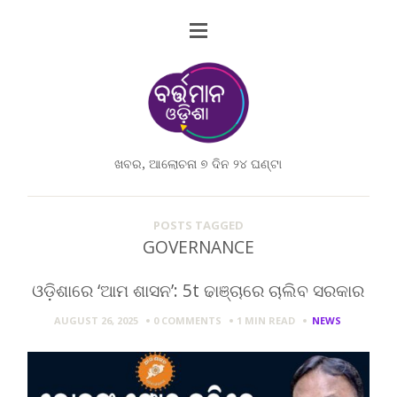
ଖବର, ଆଲୋଚନା ୭ ଦିନ ୨୪ ଘଣ୍ଟା
POSTS TAGGED
GOVERNANCE
ଓଡ଼ିଶାରେ ‘ଆମ ଶାସନ’: 5t ଢାଞ୍ଚାରେ ଚାଲିବ ସରକାର
AUGUST 26, 2025
0 COMMENTS
1 MIN
READ
NEWS