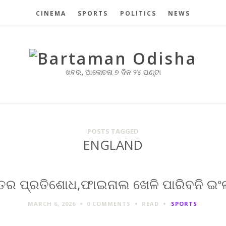
CINEMA
SPORTS
POLITICS
NEWS
ଖବର, ଆଲୋଚନା ୭ ଦିନ ୨୪ ଘଣ୍ଟା
POSTS TAGGED
ENGLAND
ର ପ୍ରତିଶୋଧ,ଫାଇନାଲ ଖେଳି ପାରିବନି ଇ
MARCH 6, 2026
0 COMMENTS
READ
SPORTS