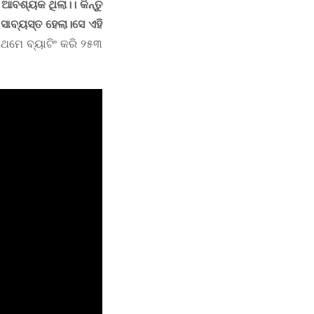
ଆବଶ୍ୟକ ଥିଲା।। କିନ୍ତୁ
ସାବ୍ୟସ୍ତ ହେଲା।ସେ ଏହି
ଥମେ ବ୍ୟାଟିଂ କରି ୨୫୩