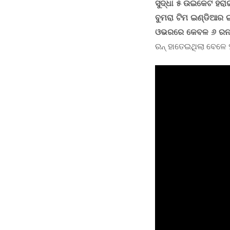
ସୁଦ୍ଧା ୫ ଉଇକେଟ ହରାଇ
ବୁମରା ଟିମ ଇଣ୍ଡିଆର ଇ
ଓଭରରେ କେବଳ ୬ ରନ
ରନ୍ ହାତେଇଥିଲା ବେଳେ 