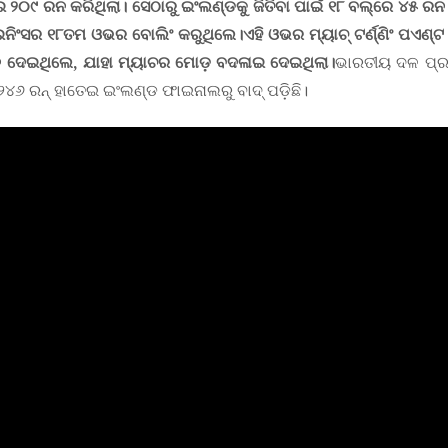
 ୨୦୯ ରନ କରିଥିଲା। ସେଠାରୁ ଇଂଲଣ୍ଡକୁ ଜିତିବା ପାଇଁ ୧୮ ବଲ୍‌ରେ ୪୫ ରନ 
ନିଂସର ୧୮ତମ ଓଭର ବୋଲିଂ କରୁଥିଲେ।ଏହି ଓଭର ମ୍ୟାଚ୍‌ ଟର୍ଣ୍ଣିଂ ପଏଣ୍ଟ 
 ଦେଇଥିଲେ
,
ଯାହା ମ୍ୟାଚର ମୋଡ଼ ବଦଳାଇ ଦେଇଥିଲା।
ଭାରତୀୟ ଦଳ ପ୍ର
୨୪୬ ରନ୍ ହାତେଇ ଇଂଲଣ୍ଡ ଫାଇନାଲରୁ ବାଦ୍ ପଡ଼ିଛି।