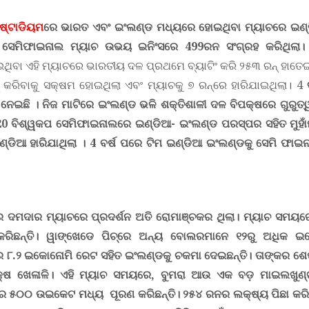
ଷ୍ଟାଡିୟମ
ରେ ଭାରତ ଏବଂ ଇଂଲଣ୍ଡ ମଧ୍ୟରେ ହୋଇଥିବା ମ୍ୟାଚରେ ଇଣ୍ଡି
 ସେମିଫାଇନାଲ ମ୍ୟାଚ ଉଭୟ ଇନିଂସରେ 499ରନ ସଂଗ୍ରହ କରିଥିଲା
ଥିବା ଏହି ମ୍ୟାଚରେ ଭାରତୀୟ ଦଳ ପ୍ରଥମେ ବ୍ୟାଟିଂ କରି ୨୫୩ ରନ୍‌ ହାତ
କରିବାକୁ ସକ୍ଷମ ହୋଇଥିଲା ଏବଂ ମ୍ୟାଚକୁ ୭ ରନ୍‌ରେ ହାରିଯାଇଥିଲା। 4
ବ
ନେଇଛି । ନିଜ ମାଟିରେ ଇଂଲଣ୍ଡ ଭଳି ଶକ୍ତିଶାଳୀ ଦଳ ବିପକ୍ଷରେ ଗୁରୁତ୍ୱପୂର
20
ବିଶ୍ୱକପ ସେମିଫାଇନାଲରେ ଇଣ୍ଡିଆ- ଇଂଲଣ୍ଡ ପରସ୍ପର ସହିତ ମୁହାଁମ
ଇଣ୍ଡିଆ ହାରିଯାଥିଲା । 4 ବର୍ଷ ପରେ ଟିମ ଇଣ୍ଡିଆ ଇଂଲଣ୍ଡକୁ ସେମି ଫ
ର ଦମଦାର ମ୍ୟାଚରେ ପ୍ରଦର୍ଶନ ଅତି ରୋମାଞ୍ଚକର ଥିଲା। ମ୍ୟାଚ 
 କରିଛନ୍ତି। ୱାଙ୍ଖେଡେ ପିଚ୍‌ରେ ଅନ୍ୟ ବୋଲରମାନେ ୧୨ରୁ ଅଧିକ
୍ର ୮.୨ ଇକୋନୋମି ରେଟ ସହିତ ଇଂଲଣ୍ଡକୁ ଚକମା ଦେଇଛନ୍ତି। ତାଙ୍କର ଶେଷ
କ୍ଷ ଖେଳାଳି। ଏହି ମ୍ୟାଚ ସମୟରେ
,
ବୁମରା ଆଉ ଏକ ବଡ଼ ମାଇଲଖୁଣ୍
ଟ୍ରେ ୫୦୦ ଉଇକେଟ ମଧ୍ୟ ପୂରଣ କରିଛନ୍ତି।
୨୫୪ ରନର ଲକ୍ଷ୍ୟ ପିଛା କ