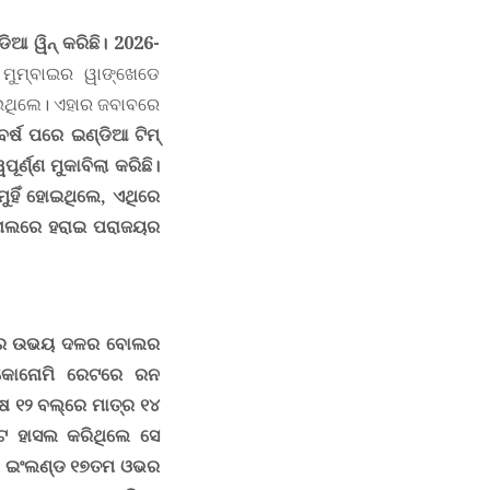
ଆ ୱିନ୍ କରିଛି। 2026-
।
ମୁମ୍ବାଇର ୱାଙ୍ଖେଡେ
େଇଥିଲେ। ଏହାର ଜବାବରେ
ର୍ଷ ପରେ ଇଣ୍ଡିଆ ଟିମ୍
୍ଣ୍ଣ ମୁକାବିଲା କରିଛି।
ୁହିଁ ହୋଇଥିଲେ
,
ଏଥିରେ
ାଇନାଲରେ ହରାଇ ପରାଜୟର
ସମୟରେ ଉଭୟ ଦଳର ବୋଲର
 ଇକୋନୋମି ରେଟରେ ରନ
 ୧୨ ବଲ୍‌ରେ ମାତ୍ର ୧୪
ଟ ହାସଲ କରିଥିଲେ ସେ
ରି ଇଂଲଣ୍ଡ ୧୭ତମ ଓଭର