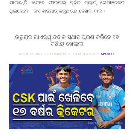
ଯାଇଛନ୍ତି ।ତେବେ ଫାଇନାଲ୍ ପୂର୍ବର ମ୍ୟାଚ୍ ରୋମାଞ୍ଚକର
ଥିଲାବେଳେ କିଏ ବାଜିମାତ୍ କରୁଛି ତାହା ଦେଖିବା ବାକି ।
ଋତୁରାଜ ଗାଏକ୍ୱାଡଙ୍କ ସ୍ଥାନ ପୂରଣ କରିବେ ୧୭
ବର୍ଷୀୟ ଖେଳାଳୀ
APRIL 15, 2025
0 COMMENTS
1 MIN
READ
SPORTS