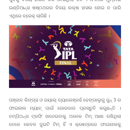
ଇଣ୍ଡିଆନ୍ସ ଷଷ୍ଠଥରର ବିଜୟ ଲକ୍ଷ ହାସଲ ହୋଇ ନ ପାରି
ଏଥିରେ ବ୍ରେକ୍ ଲାଗିଛି ।
ପଞ୍ଜାବ କିଙ୍ଗ୍ସ ଓ ରୟାଲ୍ ଚ୍ୟାଲେଞ୍ଜର୍ସ ବେଙ୍ଗାଲୁରୁ ଜୁନ୍ 3 ର
ଫାଇନାଲ ମ୍ୟାଚ୍ ପାଇଁ ଜୋରଦାର ପ୍ରସ୍ତୁତି କରୁଛନ୍ତି ।
ଚମ୍ପିଅନ୍ସ ଟ୍ରଫି ହାତେଇବାକୁ ଅନେକ ଟିମ୍ ଆଶା ରଖିଥିଲା
ବେଳେ କେବଳ ଦୁଇଟି ଟିମ୍ ହିଁ ଏ କ୍ଷେତ୍ରରେ ଫାଇନାଲକୁ