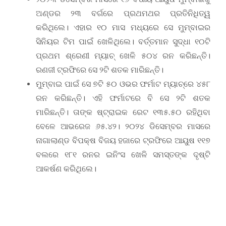
ଅଣ୍ଡର ୨୩ ବର୍ଗରେ ପ୍ରଥମଥର ପ୍ରତିନିଧିତ୍ୱ
କରିଥିଲେ। ଏହାର ୧୦ ମାସ ମଧ୍ୟରେ ସେ ମୁମ୍ବାଇର
ସିନିୟର ଟିମ ପାଇଁ ଖେଳିଥିଲେ। ବର୍ତ୍ତମାନ ସୁଦ୍ଧା ୧୦ଟି
ପ୍ରଥମ ଶ୍ରେଣୀ ମ୍ୟାଚ୍‌ ଖେଳି ୫୦୪ ରନ କରିଛନ୍ତି।
ରଣଜୀ ଟ୍ରଫିରେ ସେ ୨ଟି ଶତକ ମାରିଛନ୍ତି।
ମୁମ୍ବାଇ ପାଇଁ ସେ ୭ଟି ୫୦ ଓଭର ଫର୍ମାଟ ମ୍ୟାଚ୍‌ରେ ୪୫୮
ରନ କରିଛନ୍ତି। ଏହି ଫର୍ମାଟରେ ବି ସେ ୨ଟି ଶତକ
ମାରିଛନ୍ତି। ତାଙ୍କ ଷ୍ଟ୍ରାଇକ ରେଟ ୧୩୫.୫୦ ରହିଥିବା
ବେଳେ ଆଭରେଜ ୬୫.୪୨। ୨୦୨୪ ଡିସେମ୍ବର ମାସରେ
ନାଗାଲାଣ୍ଡ ବିପକ୍ଷ ବିଜୟ ହଜାରେ ଟ୍ରଫିରେ ଆୟୁଷ ୧୧୭
ବଲରେ ୧୮୧ ରନର ଇନିଂସ ଖେଳି ସମସ୍ତଙ୍କ ଦୃଷ୍ଟି
ଆକର୍ଷଣ କରିଥିଲେ।