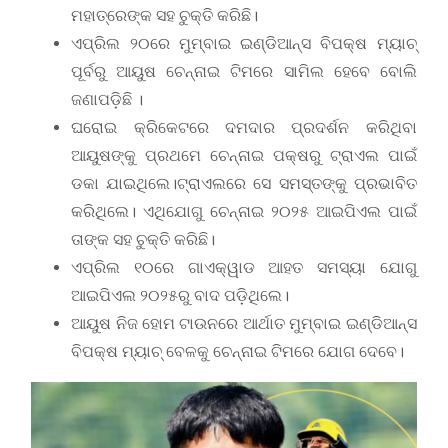
ମହାତ୍ରେଙ୍କ ସହ ଚୁକ୍ତି କରିଛି।
ଏପ୍ରିଲ ୨୦ରେ ମୁମ୍ବାଇ ଇଣ୍ଡିଆନ୍ସ ବିପକ୍ଷ ମ୍ୟାଚ୍‌
ପୂର୍ବରୁ ଆୟୁଷ ଚେନ୍ନାଇ ଟିମରେ ସାମିଲ ହେବେ ବୋଲି
ଜଣାପଡ଼ିଛି ।
ଘରୋଇ କ୍ରିକେଟରେ ଦମଦାର ପ୍ରଦର୍ଶନ କରିଥିବା
ଆୟୁଷଙ୍କୁ ପ୍ରଥମେ ଚେନ୍ନାଇ ପକ୍ଷରୁ ଟ୍ରାଏଲ ପାଇଁ
ଡକା ଯାଇଥିଲେ।ଟ୍ରାଏଲରେ ସେ ସମସ୍ତଙ୍କୁ ପ୍ରଭାବିତ
କରିଥିଲେ। ଏଥିଯୋଗୁ ଚେନ୍ନାଇ ୨୦୨୫ ଆଇପିଏଲ ପାଇଁ
ତାଙ୍କ ସହ ଚୁକ୍ତି କରିଛି।
ଏପ୍ରିଲ ୧୦ରେ ଗାଏକ୍ୱାଡ ଆହତ ସମସ୍ୟା ଯୋଗୁ
ଆଇପିଏଲ ୨୦୨୫ରୁ ବାଦ ପଡ଼ିଥିଲେ।
ଆୟୁଷ ନିଜ ହୋମ ଟାଉନରେ ଆର୍ଥାତ ମୁମ୍ବାଇ ଇଣ୍ଡିଆନ୍ସ
ବିପକ୍ଷ ମ୍ୟାଚ୍‌ ବେଳକୁ ଚେନ୍ନାଇ ଟିମରେ ଯୋଗ ଦେବେ।