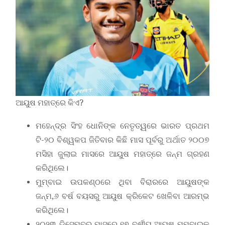
ଆୟୁଷ ମହାତ୍ରେ କିଏ?
ମହେନ୍ଦ୍ର ସିଂହ ଧୋନିଙ୍କ ନେତୃତ୍ୱରେ ଭାରତ ପ୍ରଥମ
ଟି-୨୦ ବିଶ୍ୱକପ ଜିତିବାର କିଛି ମାସ ପୂର୍ବରୁ ଅର୍ଥାତ ୨୦୦୭
ମସିହା ଜୁଲାଇ ମାସରେ ଆୟୁଷ ମହାତ୍ରେ ଜନ୍ମ ଗ୍ରହଣ
କରିଥିଲେ।
ମୁମ୍ବାଇ ଉପକଣ୍ଠରେ ଥିବା ବିରାରରେ ଆୟୁଷଙ୍କ
ଜନ୍ମ,୬ ବର୍ଷ ବୟସରୁ ଆୟୁଷ କ୍ରିକେଟ ଖେଳିବା ଆରମ୍ଭ
କରିଥିଲେ।
୨୦୨୩ ଡିସେମ୍ବର ମାସରେ ୧୭ ବର୍ଷୀୟ ଆୟୁଷ ମୁମ୍ବାଇକୁ