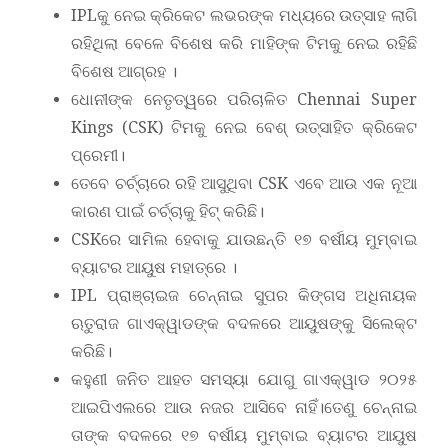
IPLକୁ ନେଇ କ୍ରିକେଟ ଲଭରଙ୍କ ମଧ୍ୟରେ ଉତ୍ସାହ ଲାଗି
ରହିଥିଲା ବେଳେ ବିଶେଷ କରି ମାହିଙ୍କ ଟିମକୁ ନେଇ ରହିଛି
ବିଶେଷ ଆଗ୍ରହ ।
ଧୋନୀଙ୍କ ନେତୃତ୍ୱରେ ପରିଚାଳିତ Chennai Super
Kings (CSK) ଟିମକୁ ନେଇ ବେଶ୍ ଉତ୍ସାହିତ କ୍ରିକେଟ
ପ୍ରେମୀ।
ତେବେ ଚର୍ଚ୍ଚାରେ ରହି ଆସୁଥିବା CSK ଏବେ ଆଉ ଏକ ନୂଆ
କାରଣ ପାଇଁ ଚର୍ଚ୍ଚାକୁ ହିଟ୍ କରିଛି।
CSKରେ ସାମିଲ ହେବାକୁ ଯାଉଛନ୍ତି ୧୭ ବର୍ଷୀୟ ମୁମ୍ବାଇ
ବ୍ୟାଟର ଆୟୁଷ ମହାତ୍ରେ ।
IPL ପ୍ରାଞ୍ଚାଇଜ ଚେନ୍ନାଇ ସୁପର କିଙ୍ଗସ ଅଧିନାୟକ
ଋତୁରାଜ ଗାଏକ୍ୱାଡଙ୍କ ବଦଳରେ ଆୟୁଷଙ୍କୁ ସିଲେକ୍ଟ
କରିଛି।
କହୁଣୀ ଜନିତ ଆହତ ସମସ୍ୟା ଯୋଗୁ ଗାଏକ୍ୱାଡ ୨୦୨୫
ଆଇପିଏଲରେ ଆଉ ନଜର ଆସିବେ ନାହିଁ।ତେଣୁ ଚେନ୍ନାଇ
ତାଙ୍କ ବଦଳରେ ୧୭ ବର୍ଷୀୟ ମୁମ୍ବାଇ ବ୍ୟାଟର ଆୟୁଷ