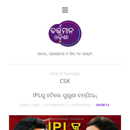
ଖବର, ଆଲୋଚନା ୭ ଦିନ ୨୪ ଘଣ୍ଟା
POSTS TAGGED
CSK
IPLରୁ ହଟିଲେ ପୁରୁଣା ଚମ୍ପିଅନ୍
JUNE 2, 2025
0 COMMENTS
1 MIN
READ
SPORTS