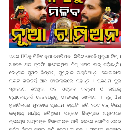
ଏଥର IPLକୁ ମିଳିବ ନୂଆ ଚମ୍ପିଅନ। ରିପିଟ ହେବନି ପୁରୁଣା ଟିମ୍ ।
ଅନେକ ଥର ଟ୍ରଫି ହାତେଇଥିବା ଟିମ୍ ଏଥର ବାଦ୍ ପଡ଼ିଛନ୍ତି।
ଚେନ୍ନାଇ ସୁପର କିଙ୍ଗସ୍, ମୁମ୍ବାଇ ଇଣ୍ଡିଆନ୍ସ, କୋଲକାତା
ନାଇଟ ରାଇଡର୍ସ୍ ଆଦି ଫାଇନାଲରେ ନାହାନ୍ତି । ପ୍ରଥମ ଦୁଇ
ସ୍ଥାନରେ ରହିଥିବା ଦଳ ପଞ୍ଜାବ କିଙ୍ଗ୍ସ ଓ ରୟାଲ୍
ଚ୍ୟାଲେଞ୍ଜର୍ସ ବେଙ୍ଗାଲୁରୁ ଫାଇନାଲ୍ ଖେଳିବେ । ଜୁନ୍ 1ର
ମୁକାବିଲାରେ ମୁମ୍ବାଇ ପ୍ରଥମ ବ୍ୟାଟିଂ କରି ୨୦୪ ରନ୍ ବିଜୟ
ଲକ୍ଷ୍ୟ ଧାର୍ଯ୍ୟ କରିଥିଲା। ପଞ୍ଜାବ କିଙ୍ଗ୍ସର ଅଧିନାୟକ
ଶ୍ରେୟସ ଆୟରଙ୍କ ବିସ୍ଫୋରକ ପାଳି ବଳରେ ଗୋଟିଏ ଓଭର
ପୁର୍ବରୁ ବିଜୟ ହାସଲ କରି ନେଇଥିଲା ଦଳ । ଫଳରେ ମୁମ୍ବାଇ