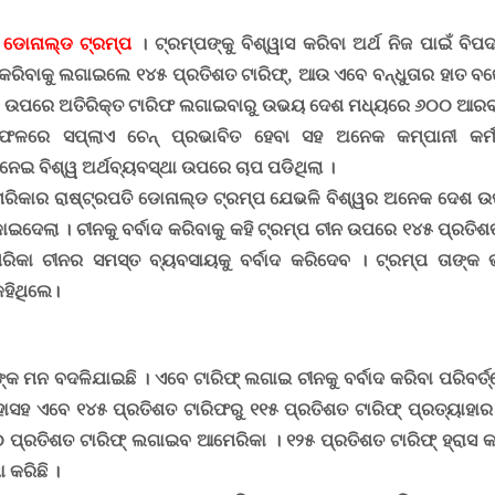
ି
ଡୋନାଲ୍ଡ ଟ୍ରମ୍ପ
। ଟ୍ରମ୍ପଙ୍କୁ ବିଶ୍ୱାସ କରିବା ଅର୍ଥ ନିଜ ପାଇଁ ବିପଦ
 କରିବାକୁ ଲଗାଇଲେ ୧୪୫ ପ୍ରତିଶତ ଟାରିଫ୍
,
ଆଉ
ଏବେ ବନ୍ଧୁତାର ହାତ ବ
ଉପରେ ଅତିରିକ୍ତ ଟାରିଫ ଲଗାଇବାରୁ ଉଭୟ ଦେଶ ମଧ୍ୟରେ ୬୦୦ ଆରବ 
ଫଳରେ ସପ୍ଲାଏ ଚେନ୍ ପ୍ରଭାବିତ ହେବା ସହ ଅନେକ କମ୍ପାନୀ କର
ନେଇ ବିଶ୍ୱ ଅର୍ଥବ୍ୟବସ୍ଥା ଉପରେ ଚାପ ପଡିଥିଲା ।
ିକାର ରାଷ୍ଟ୍ରପତି ଡୋନାଲ୍ଡ ଟ୍ରମ୍ପ ଯେଭଳି ବିଶ୍ୱର ଅନେକ ଦେଶ 
ମକାଇଦେଲା । ଚୀନକୁ ବର୍ବାଦ କରିବାକୁ କହି ଟ୍ରମ୍ପ ଚୀନ ଉପରେ ୧୪୫ ପ୍ରତି
ରିକା ଚୀନର ସମସ୍ତ ବ୍ୟବସାୟକୁ ବର୍ବାଦ କରିଦେବ । ଟ୍ରମ୍ପ ତାଙ୍କ 
ହିଥିଲେ।
ପଙ୍କ ମନ ବଦଳିଯାଇଛି । ଏବେ ଟାରିଫ୍ ଲଗାଇ ଚୀନକୁ ବର୍ବାଦ କରିବା ପରିବର୍ତ
ାସହ ଏବେ ୧୪୫ ପ୍ରତିଶତ ଟାରିଫରୁ ୧୧୫ ପ୍ରତିଶତ ଟାରିଫ୍ ପ୍ରତ୍ୟାହାର 
ପ୍ରତିଶତ ଟାରିଫ୍ ଲଗାଇବ ଆମେରିକା । ୧୨୫ ପ୍ରତିଶତ ଟାରିଫ୍ ହ୍ରାସ କ
 କରିଛି ।