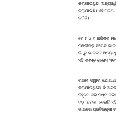
କରାଯାଇଥିବା ଅତ୍ୟାଧୁନ
କରାଯାଇଛି। ଏହି ଘଟଣା 
କରିଛି।
ମେ ୮ ଓ ୯ ତାରିଖର ମଧ୍
ଚଣ୍ଡୀଗଡ଼ ସମେତ ଭାର
କିନ୍ତୁ ଭାରତର ଅତ୍ୟାଧ
ଏହି ସମସ୍ତ ଡ୍ରୋନ ଏବଂ
ଚାଇନା ଦ୍ୱାରା ଯୋଗାଣ
କରାଯାଉଥିଲେ ବି ଅସଲ
ଚିହ୍ନଟ କରି ନଷ୍ଟ କରି
ବଡ଼ ଝଟକା ଦେଇଛି।ଏହି
ଭାରତର ପ୍ରତିରକ୍ଷା ବ୍