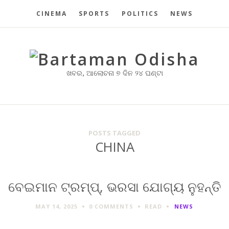
CINEMA
SPORTS
POLITICS
NEWS
ଖବର, ଆଲୋଚନା ୭ ଦିନ ୨୪ ଘଣ୍ଟା
POSTS TAGGED
CHINA
ବେଇମାନ ଟ୍ରମ୍ପ୍, ଭରସା ଯୋଗ୍ୟ ନୁହନ୍ତି
MAY 14, 2025
0 COMMENTS
READ
NEWS