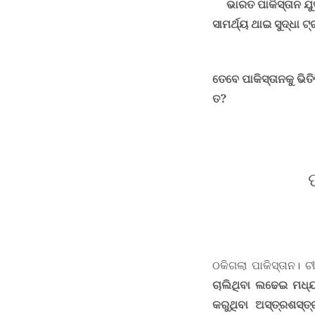
ଭାରତ ପାକିସ୍ତାନ ଯୁଦ
ସାମର୍ଥ୍ୟ ଥାଇ ସୁଦ୍ଧା ଟ
ତେବେ ପାକିସ୍ତାନକୁ ଭ
ତ?
ଠକିଗଲା ପାକିସ୍ତାନ। ଚ
ଚାଲିଥିବା ଲଢେଇ ମଧ୍ୟ
କରୁଥିବା ଅସ୍ତ୍ରଶସ୍ତ