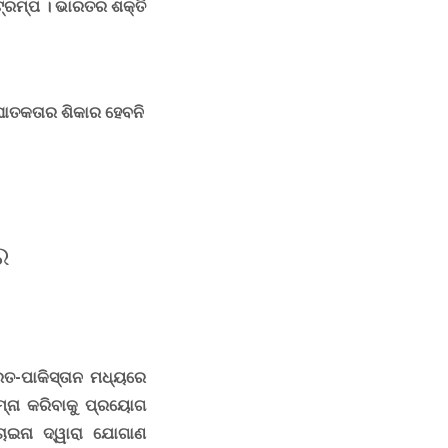
୍ରମ୍ପ । ଭାରତର ଶକ୍ତି
ଘାତକତାର ଶିକାର ହେବନି
ର
ତ-ପାକିସ୍ତାନ ମଧ୍ୟରେ
୍ନା କରିବାକୁ ପ୍ରୟୋଗ
 ଚାଇନା ଦ୍ୱାରା ଯୋଗାଣ