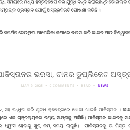
୍ଧ ସମୟରେ ମଧ୍ୟ ହସ୍ତକ୍ଷେପ କରି ଯୁଦ୍ଧ ବନ୍ଦ କରାଇଛନ୍ତି ଡୋନାଲ୍ଡ ଟ
୍ରମ୍ପଙ୍କ ପ୍ରସ୍ତାବ ଯୋଗୁଁ ଅସ୍ତ୍ରବିରତି ଘୋଷଣା କରିଛି ।
ିତିରି ସମର୍ଥନ ଦେଉଥିବା ଆମେରିକା କଥାରେ ଭରସା କରି ଭାରତ ଆଉ ବିଶ୍ୱାସ
ପାକିସ୍ତାନର ଭରସା, ଚୀନର ଡୁପ୍ଲିକେଟ ଅସ୍ତ୍
MAY 9, 2025
0 COMMENTS
READ
NEWS
ୀନ୍ ସହ ବନ୍ଧୁତା କରି ଯୁଦ୍ଧ କ୍ଷେତ୍ରରେ ଧୋକା ଖାଇଛି ପାକିସ୍ତାନ ।
ଭାର
ରେ ଏକ ଚାଞ୍ଚଲ୍ୟକର ତଥ୍ୟ ସାମ୍ନାକୁ ଆସିଛି। ପାକିସ୍ତାନ ଭାରତକୁ ସାମ
୍ର ଧ୍ୱଂସ ହେବାକୁ ଖୁବ୍ କମ୍ ସମୟ ଲାଗୁଛି। ପାକିସ୍ତାନକୁ ତା ମିତ୍ର