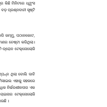
ର କିଛି ମିନିଟରେ ଧ୍ୱଂସ
ବଡ଼ ପ୍ରଶ୍ନବାଚୀ ସୃଷ୍ଟି
ରି ଜମ୍ମୁ
,
ପଠାନକୋଟ
,
ର ଚେଷ୍ଟା କରିଥିଲା।
୍ଟି-ଡ୍ରୋନ ଟେକ୍ନୋଲୋଜି
ପନ୍ନ ଥିଲା ବୋଲି ଦାବି
ମିସାଇଲ ଏହାକୁ ସହଜରେ
ୟଧିକ ନିର୍ଭରଶୀଳତାର ଏକ
ାଇନାର ଟେକ୍ନୋଲୋଜି
ଉଛି ।