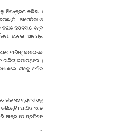
କୁ ନିମନ୍ତ୍ରଣ କରିବା ।
ଢେଇଛନ୍ତି । ଆମେରିକା ଓ
ଡଲାର ବ୍ୟବସାୟ ବନ୍ଦ
୍ମଚାରୀ ଛଟେଇ ଆରମ୍ଭ
ଉପରେ ଟାରିଫ୍ ଲଗାଇଲେ
ଶତ ଟାରିଫ୍ ଲଗାଇଥିଲେ ।
ଭାଷଣରେ ଚୀନକୁ ବର୍ବାଦ
୍ତେ ଚୀନ ସହ ବ୍ୟବସାୟକୁ
କରିଛନ୍ତି
।
ଅର୍ଥାତ ଏବେ
ରି ମାତ୍ର ୧୦ ପ୍ରତିଶତ