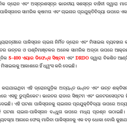
ିକ ଡ୍ରୋନ ଏବଂ ଅସ୍ତ୍ରଶସ୍ତ୍ର ଭାରତୀୟ ସଶସ୍ତ୍ର ବାହିନୀ ଦ୍ୱାରା ମାତ୍
ପାକିସ୍ତାନର ସାମରିକ କ୍ଷମତା ଏବଂ ଚାଇନାର ପ୍ରଯୁକ୍ତିବିଦ୍ୟା ଉପରେ ଏକ 
ୟରାତ୍ରୀରେ ପାକିସ୍ତାନ ଚାଇନା ନିର୍ମିତ ଡ୍ରୋନ ଏବଂ ମିସାଇଲ ବ୍ୟବହାର କ
ତର ଉତ୍ତର ଓ ପଶ୍ଚିମାଞ୍ଚଳର ଅନେକ ସାମରିକ ଅଡ୍ଡା ଉପରେ ଆକ୍ରମଣ
ୁନିକ
S-400
ଏୟାର ଡିଫେନ୍ସ ସିଷ୍ଟମ
ଏବଂ
DRDO
ଦ୍ୱାରା ବିକଶିତ ଆଣ
 ମିସାଇଲକୁ ଆକାଶରେ ହିଁ ଧ୍ୱଂସ କରି ଦେଇଛି।
 କରାଯାଇଥିବା ଏହି ଡ୍ରୋନଗୁଡ଼ିକ ଅତ୍ୟନ୍ତ ଉନ୍ନତ ଏବଂ ଉଚ୍ଚ ଶକ୍ତିସମ୍
ରେ ଏସବୁ ଡୁପ୍ଲିକେଟ। ଭାରତର ରାଡାର ସିଷ୍ଟମ ଏବଂ ଇନଟରସେପ୍ଟର 
ଦେଇଛି। ଏହି ଘଟଣା ପାକିସ୍ତାନକୁ ଚାଇନାର ପ୍ରଯୁକ୍ତିବିଦ୍ୟା ଉପରେ ଅତ୍
 ଘଟଣା ଚାଇନା-ପାକିସ୍ତାନ ବନ୍ଧୁତା ଉପରେ ମଧ୍ୟ ପ୍ରଶ୍ନ ଉଠାଇଛି। ଚ
ୟବସ୍ଥା ଆଗରେ ଫେଲ୍ ମାରିବା ପାକିସ୍ତାନକୁ ଏକ ବଡ଼ ଧୋକା ବୋଲି କୁହାଯା