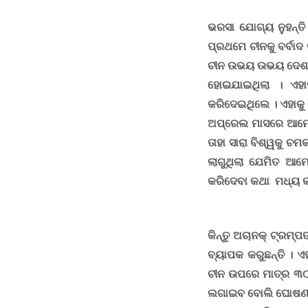
ଭରସା ଯୋଗ୍ୟ ନୁହନ୍ତ
ପ୍ରଥମେ ଚୀନକୁ ବର୍ବାଦ
ଚୀନ ଉଭୟ ଉଭୟ ଦେଶ 
ହୋଇଯାଇଥିଲା । ଏହା
କରିଦେଇଥିଲେ । ଏହାକୁ 
ଅପ୍ରେଲ ମାସରେ ଆମେର
ତାହା ସାରା ବିଶ୍ୱକୁ ଚ
ଲାଗୁଥିଲା ଯେମିତ ଆମେ
କରିଦେବା କଥା ମଧ୍ୟ କ
କିନ୍ତୁ ଅଚାନକ୍ ଟ୍ରମ୍
ବ୍ୟାପକ କରୁଛନ୍ତି
।
ଏହ
ଚୀନ ଉପରେ ମାତ୍ର ୩୦ 
ଲଗାଇବ ବୋଲି ଘୋଷଣା