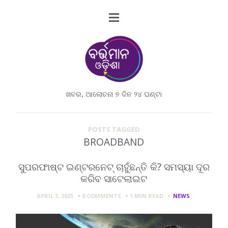
ଖବର, ଆଲୋଚନା ୭ ଦିନ ୨୪ ଘଣ୍ଟା
POSTS TAGGED
BROADBAND
ସୁପରଫାଷ୍ଟ ଇଣ୍ଟରନେଟ୍ ଚାହୁଁଛନ୍ତି କି? ସମସ୍ୟା ଦୂର
କରିବ ସାଟେଲାଇଟ
APRIL 3, 2025
0 COMMENTS
1 MIN
READ
NEWS