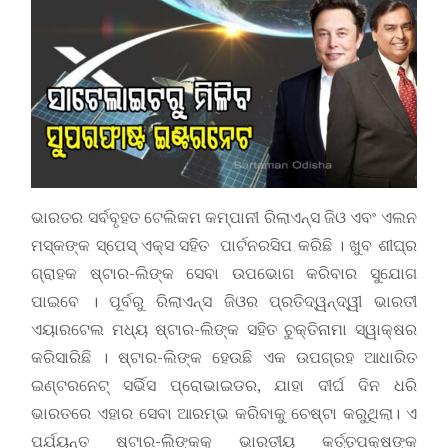
ଭାରତର ସର୍ବବୃହତ ଟେଲିକମ କମ୍ପାନୀ ରିଲାଏନ୍ସ ଜିଓ ଏବଂ ଏଲନ
ମସ୍କଙ୍କ ସ୍ପେସ୍ ଏକ୍ସ ସହିତ ପାର୍ଟନରସିପ କରିଛି । ଖୁବ ଶୀଘ୍ର
ଗ୍ରାହକ ଷ୍ଟାର-ଲିଙ୍କ ସେବା ଉପଭୋଗ କରିବାର ସୁଯୋଗ
ପାଇବେ । ପୂର୍ବରୁ ରିଲାଏନ୍ସ ଜିଓର ପ୍ରତିଦ୍ୱନ୍ଦ୍ୱୀ ଭାରତୀ
ଏୟାରଟେଲ ମଧ୍ୟ ଷ୍ଟାର-ଲିଙ୍କ ସହିତ ଚୁକ୍ତିନାମା ସ୍ୱାକ୍ଷର
କରିସାରିଛି । ଷ୍ଟାର-ଲିଙ୍କ ହେଉଛି ଏକ ଉପଗ୍ରହ ଆଧାରିତ
ଇଣ୍ଟରନେଟ୍ ସର୍ଭିସ ପ୍ରୋଭାଇଡର, ଯାହା ଦୀର୍ଘ ଦିନ ଧରି
ଭାରତରେ ଏହାର ସେବା ଆରମ୍ଭ କରିବାକୁ ଚେଷ୍ଟା କରୁଥିଲା। ଏ
ପର୍ଯ୍ୟନ୍ତ ଷ୍ଟାର-ଲିଙ୍କକୁ ଭାରତୀୟ କର୍ତ୍ତୃପକ୍ଷଙ୍କ