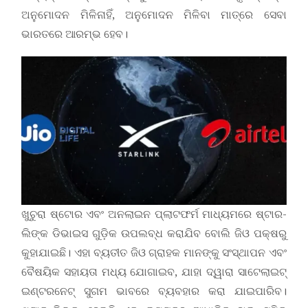
ଅନୁମୋଦନ ମିଳିନାହିଁ, ଅନୁମୋଦନ ମିଳିବା ମାତ୍ରେ ସେବା
ଭାରତରେ ଆରମ୍ଭ ହେବ।
ଖୁଚୁରା ଷ୍ଟୋର ଏବଂ ଅନଲାଇନ ପ୍ଲାଟଫର୍ମ ମାଧ୍ୟମରେ ଷ୍ଟାର-
ଲିଙ୍କ ଡିଭାଇସ ଗୁଡ଼ିକ ଉପଲବ୍ଧ କରାଯିବ ବୋଲି ଜିଓ ପକ୍ଷରୁ
କୁହାଯାଇଛି। ଏହା ବ୍ୟତୀତ ଜିଓ ଗ୍ରାହକ ମାନଙ୍କୁ ସଂସ୍ଥାପନ ଏବଂ
ବୈଷୟିକ ସହାୟତା ମଧ୍ୟ ଯୋଗାଇବ, ଯାହା ଦ୍ୱାରା ସାଟେଲାଇଟ୍
ଇଣ୍ଟରନେଟ୍ ସୁଗମ ଭାବରେ ବ୍ୟବହାର କରା ଯାଇପାରିବ।