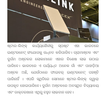
ଷ୍ଟାର-ଲିଙ୍କ୍ କାର୍ଯ୍ୟଶୈଳୀରୁ ସ୍ପଷ୍ଟ ଏହା ଭାରତରେ
ଇଣ୍ଟରନେଟ୍ ସଂଯୋଗକୁ ଉନ୍ନତ କରିପାରିବ। ଗ୍ରାମାଞ୍ଚଳ ଏବଂ
ଦୁର୍ଗମ ଅଞ୍ଚଳର ଲୋକାମାନେ ଏହାର ବିଶେଷ ଲାଭ ଉଠାଇ
ପାରିବେ। ଭାରତରେ ଏ ପର୍ଯ୍ୟନ୍ତ ଅନେକ ଗାଁ ଏବଂ ପାହାଡ଼ିଆ
ଅଞ୍ଚଳ ଅଛି, ଯେଉଁଠାରେ ଫାଇବର୍ ଇଣ୍ଟରନେଟ୍ ପହଞ୍ଚି
ପାରିନାହିଁ । ଏପରି ସ୍ଥିତିରେ ସେମାନେ ଷ୍ଟାର-ଲିଙ୍କ୍ ଦ୍ୱାରା
ଉପକୃତ ହୋଇପାରିବେ। ଦୁର୍ଗମ ଅଞ୍ଚଳରେ ଅବସ୍ଥିତ ବିଦ୍ୟାଳୟ
ଏବଂ ଡାକ୍ତରଖାନା ଏଥିରୁ ବହୁତ ଲାଭବାନ ହେବ।