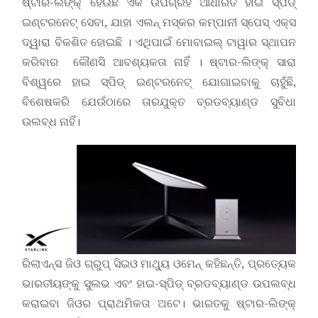
ଷ୍ଟାର-ଲିଙ୍କ୍ ହେଉଛି ଏକ ଉପଗ୍ରହ ଆଧାରିତ ହାଇ ସ୍ପିଡ୍
ଇଣ୍ଟରନେଟ୍ ସେବା, ଯାହା ଏଲନ୍ ମସ୍କର କମ୍ପାନୀ ସ୍ପେସ୍ ଏକ୍ସ
ଦ୍ୱାରା ବିକଶିତ ହୋଇଛି । ଏଥିପାଇଁ ମୋବାଇଲ୍ ଟାୱାର ସ୍ଥାପନ
କରିବାର କୌଣସି ଆବଶ୍ୟକତା ନାହିଁ । ଷ୍ଟାର-ଲିଙ୍କ୍ ସାରା
ବିଶ୍ୱରେ ହାଇ ସ୍ପିଡ୍ ଇଣ୍ଟରନେଟ୍ ଯୋଗାଇବାକୁ ଚାହୁଁଛି,
ବିଶେଷକରି ଯେଉଁଠାରେ ତାରଯୁକ୍ତ ବ୍ରଡବ୍ୟାଣ୍ଡ ସୁବିଧା
ଉଲବ୍ଧ ନାହିଁ।
ରିଲାଏନ୍ସ ଜିଓ ଗ୍ରୁପ୍ ସିଇଓ ମାଥ୍ୟୁ ଓମେନ୍ କହିଛନ୍ତି, ପ୍ରତ୍ୟେକ
ଭାରତୀୟଙ୍କୁ ସୁଲଭ ଏବଂ ହାଇ-ସ୍ପିଡ୍ ବ୍ରଡବ୍ୟାଣ୍ଡ ଉପଲବ୍ଧ
କରାଇବା ଜିଓର ପ୍ରାଥମିକତା ଅଟେ। ଭାରତକୁ ଷ୍ଟାର-ଲିଙ୍କ୍