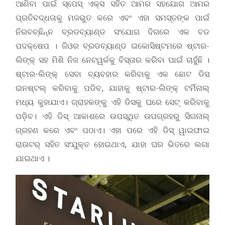
ଆଣିବା ପାଇଁ ସ୍ପେସ୍ ଏକ୍ସ ସହିତ ଆମର ସହଯୋଗ ଆମର
ପ୍ରତିବଦ୍ଧତାକୁ ମଜଭୁତ କରେ ଏବଂ ଏହା ସମସ୍ତଙ୍କ ପାଇଁ
ନିରବଚ୍ଛିନ୍ନ ବ୍ରଡବ୍ୟାଣ୍ଡ ସଂଯୋଗ ଦିଗରେ ଏକ ବଡ
ପଦକ୍ଷେପ । ଜିଓର ବ୍ରଡବ୍ୟାଣ୍ଡ ଇକୋସିଷ୍ଟମରେ ଷ୍ଟାର-
ଲିଙ୍କ୍ ସହ ମିଶି ନିଜ ନେଟୱର୍କକୁ ବିସ୍ତାର କରିବା ପାଇଁ ଚାହୁଁଛି ।
ଷ୍ଟାର-ଲିଙ୍କ୍ ସେବା ବ୍ୟବହାର କରିବାକୁ ଏକ ଛୋଟ ଡିସ
ଇନଷ୍ଟଲ୍ କରିବାକୁ ପଡିବ, ଯାହାକୁ ଷ୍ଟାର-ଲିଙ୍କ୍ ଟର୍ମିନାଲ୍
ମଧ୍ୟ କୁହାଯାଏ। ଗ୍ରାହକଙ୍କୁ ଏହି ଡିସକୁ ଘରେ ସେଟ୍ କରିବାକୁ
ପଡ଼ିବ। ଏହି ଡିସ୍ ଆକାଶରେ ଉପସ୍ଥିତ ଉପଗ୍ରହରୁ ସିଗନାଲ୍
ଗ୍ରହଣ କରେ ଏବଂ ପଠାଏ। ଏହା ପରେ ଏହି ଡିସ୍ ୱାଇଫାଇ
ରାଉଟର୍ ସହିତ ସଂଯୁକ୍ତ ହୋଇଥାଏ, ଯାହା ଘର ଭିତରେ ଲଗା
ଯାଇଥାଏ ।