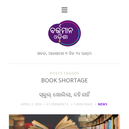
ଖବର, ଆଲୋଚନା ୭ ଦିନ ୨୪ ଘଣ୍ଟା
POSTS TAGGED
BOOK SHORTAGE
ସ୍କୁଲ୍ ଖୋଲିଲା, ବହି ନାହିଁ
APRIL 2, 2026
0 COMMENTS
1 MIN
READ
NEWS