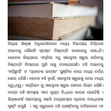
ଜିଲ୍ଲା ଶିକ୍ଷା ଅଧିକାରୀମାନେ ମଧ୍ୟ ବିଭାଗୀୟ ନିର୍ଦ୍ଦେଶ
ଅଭାବରୁ କୌଣସି ସ୍ପଷ୍ଟ ନିଷ୍ପତ୍ତି ନେଇପାରୁ ନାହାନ୍ତି।
କେତେକ ଜିଲ୍ଲାରେ ଏପ୍ରିଲ ୨ରୁ ସକାଳୁଆ ସ୍କୁଲ କରିବାକୁ
ନିଷ୍ପତ୍ତି ନିଆଯାଇ ପୁଣି ତାକୁ ବଦଳାଯାଇଛି। ବହି ଅଭାବରୁ
‘
ଖଡ଼ିଛୁଆଁ
’
ଓ
‘
ପ୍ରବେଶ ଉତ୍ସବ
’
ଘୁଞ୍ଚିବା ନେଇ ମଧ୍ୟ ଚର୍ଚ୍ଚା
ଜୋର ଧରିଛି।
କେବଳ ବହି ନୁହେଁ
,
ସକାଳୁଆ ସ୍କୁଲକୁ ନେଇ ମଧ୍ୟ
ଦ୍ୱନ୍ଦ୍ୱ। ଏପ୍ରିଲ୨ ରୁ ସକାଳୁଆ ସ୍କୁଲ ହେବାର ନିୟମ ରହିଛି।
ମାତ୍ର ବହି ସମସ୍ୟା ଏବେ ମୁଣ୍ଡ ବିନ୍ଧାର କାରଣ ପାଲଟିଛି
।
ଶିକ୍ଷାବର୍ଷ ଆରମ୍ଭରୁ ଏଭଳି ଅବ୍ୟବସ୍ଥା ପ୍ରବଳ ଅସନ୍ତୋଷ
ସୃଷ୍ଟି କରୁଛି
।
ସବୁ ସ୍କୁଲରେ ବହି ପହଞ୍ଚିବାକୁ ଅତିକମରେ ୧୫