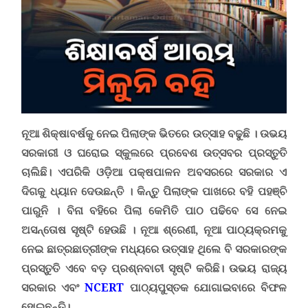
ନୂଆ ଶିକ୍ଷାବର୍ଷକୁ ନେଇ ପିଲାଙ୍କ ଭିତରେ ଉତ୍ସାହ ବଢୁଛି । ଉଭୟ
ସରକାରୀ ଓ ଘରୋଇ ସ୍କୁଲରେ ପ୍ରବେଶ ଉତ୍ସବର ପ୍ରସ୍ତୁତି
ଚାଲିଛି। ଏପରିକି ଓଡ଼ିଆ ପକ୍ଷପାଳନ ଅବସରରେ ସରକାର ଏ
ଦିଗକୁ ଧ୍ୟାନ ଦେଉଛନ୍ତି । କିନ୍ତୁ ପିଲାଙ୍କ ପାଖରେ ବହି ପହଞ୍ଚି
ପାରୁନି
।
ବିନା ବହିରେ ପିଲା କେମିତି ପାଠ ପଢିବେ ସେ ନେଇ
ଅସନ୍ତୋଷ ସୃଷ୍ଟି ହେଉଛି । ନୂଆ ଶ୍ରେଣୀ
,
ନୂଆ ପାଠ୍ୟକ୍ରମକୁ
ନେଇ ଛାତ୍ରଛାତ୍ରୀଙ୍କ ମଧ୍ୟରେ ଉତ୍ସାହ ଥିଲେ ବି ସରକାରଙ୍କ
ପ୍ରସ୍ତୁତି ଏବେ ବଡ଼ ପ୍ରଶ୍ନବାଚୀ ସୃଷ୍ଟି କରିଛି। ଉଭୟ ରାଜ୍ୟ
ସରକାର ଏବଂ
NCERT
ପାଠ୍ୟପୁସ୍ତକ ଯୋଗାଇବାରେ ବିଫଳ
ହୋଇଛନ୍ତି।