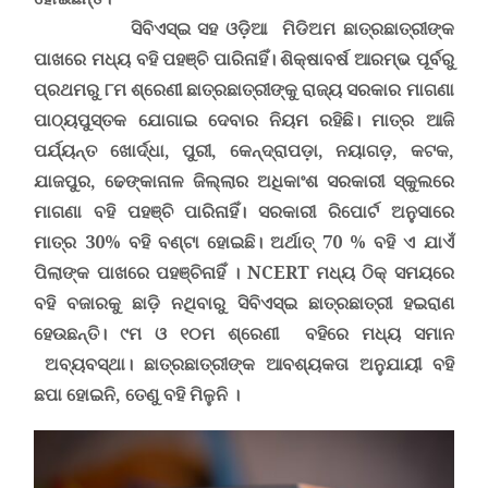
ସିବିଏସ୍‌ଇ
ସହ
ଓଡ଼ିଆ ମିଡିଅମ ଛାତ୍ରଛାତ୍ରୀଙ୍କ
ପାଖରେ ମଧ୍ୟ ବହି ପହଞ୍ଚି ପାରିନାହିଁ। ଶିକ୍ଷାବର୍ଷ ଆରମ୍ଭ ପୂର୍ବରୁ
ପ୍ରଥମରୁ ୮ମ ଶ୍ରେଣୀ ଛାତ୍ରଛାତ୍ରୀଙ୍କୁ ରାଜ୍ୟ ସରକାର ମାଗଣା
ପାଠ୍ୟପୁସ୍ତକ ଯୋଗାଇ ଦେବାର ନିୟମ ରହିଛି। ମାତ୍ର ଆଜି
ପର୍ଯ୍ୟନ୍ତ ଖୋର୍ଦ୍ଧା,
ପୁରୀ,
କେନ୍ଦ୍ରାପଡ଼ା,
ନୟାଗଡ଼,
କଟକ,
ଯାଜପୁର,
ଢେଙ୍କାନାଳ
ଜିଲ୍ଲାର ଅଧିକାଂଶ ସରକାରୀ ସ୍କୁଲରେ
ମାଗଣା ବହି ପହଞ୍ଚି ପାରିନାହିଁ। ସରକାରୀ ରିପୋର୍ଟ ଅନୁସାରେ
ମାତ୍ର 30% ବହି ବଣ୍ଟା ହୋଇଛି। ଅର୍ଥାତ୍ 70 % ବହି ଏ ଯାଏଁ
ପିଲାଙ୍କ ପାଖରେ ପହଞ୍ଚିନାହିଁ ।
NCERT
ମଧ୍ୟ ଠିକ୍ ସମୟରେ
ବହି ବଜାରକୁ ଛାଡ଼ି ନଥିବାରୁ ସିବିଏସ୍‌ଇ ଛାତ୍ରଛାତ୍ରୀ ହଇରାଣ
ହେଉଛନ୍ତି।
୯ମ ଓ ୧୦ମ ଶ୍ରେଣୀ ବହିରେ ମଧ୍ୟ ସମାନ
ଅବ୍ୟବସ୍ଥା
।
ଛାତ୍ରଛାତ୍ରୀଙ୍କ ଆବଶ୍ୟକତା ଅନୁଯାୟୀ ବହି
ଛପା ହୋଇନି, ତେଣୁ ବହି ମିଳୁନି ।