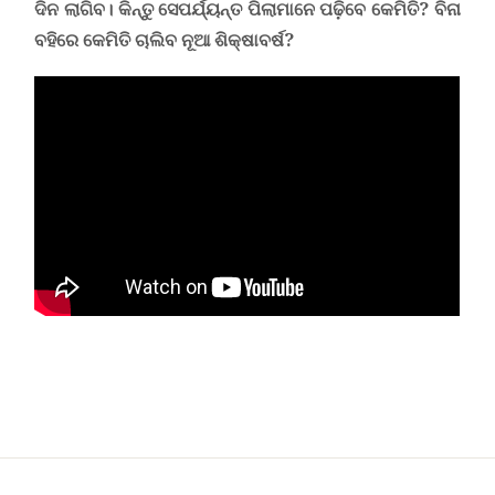
ଦିନ ଲାଗିବ। କିନ୍ତୁ ସେପର୍ଯ୍ୟନ୍ତ ପିଲାମାନେ ପଢ଼ିବେ କେମିତି
? ବିନା
ବହିରେ କେମିତି ଚାଲିବ ନୂଆ ଶିକ୍ଷାବର୍ଷ?