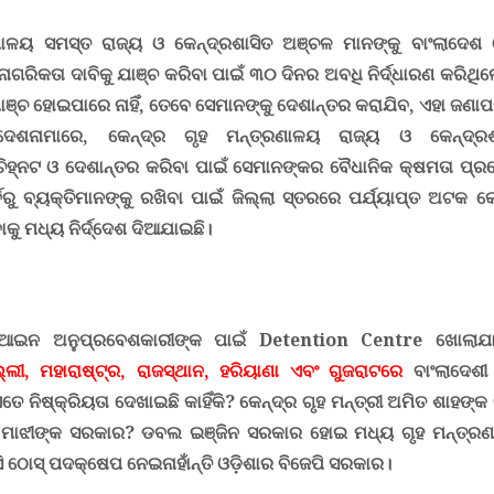
ଣାଳୟ ସମସ୍ତ ରାଜ୍ୟ ଓ କେନ୍ଦ୍ରଶାସିତ ଅଞ୍ଚଳ ମାନଙ୍କୁ ବାଂଲାଦେଶ 
ନାଗରିକତା ଦାବିକୁ ଯାଞ୍ଚ କରିବା ପାଇଁ ୩୦ ଦିନର ଅବଧି ନିର୍ଦ୍ଧାରଣ କରିଥି
ାଞ୍ଚ ହୋଇପାରେ ନାହିଁ
,
ତେବେ ସେମାନଙ୍କୁ ଦେଶାନ୍ତର କରାଯିବ
,
ଏହା ଜଣାପଡ଼
୍ଦେଶନାମାରେ
,
କେନ୍ଦ୍ର ଗୃହ ମନ୍ତ୍ରଣାଳୟ ରାଜ୍ୟ ଓ କେନ୍ଦ୍ରଶ
ଚିହ୍ନଟ ଓ ଦେଶାନ୍ତର କରିବା ପାଇଁ ସେମାନଙ୍କର ବୈଧାନିକ କ୍ଷମତା ପ୍ରୟ
ବରୁ ବ୍ୟକ୍ତିମାନଙ୍କୁ ରଖିବା ପାଇଁ ଜିଲ୍ଲା ସ୍ତରରେ ପର୍ଯ୍ୟାପ୍ତ ଅଟକ କ
କୁ ମଧ୍ୟ ନିର୍ଦ୍ଦେଶ ଦିଆଯାଇଛି।
ବେଆଇନ ଅନୁପ୍ରବେଶକାରୀଙ୍କ ପାଇଁ
Detention Centre
ଖୋଲାଯା
ଲ୍ଲୀ
,
ମହାରାଷ୍ଟ୍ର
,
ରାଜସ୍ଥାନ
,
ହରିୟାଣା ଏବଂ ଗୁଜରାଟରେ
ବାଂଲାଦେଶୀ
େ ନିଷ୍କ୍ରିୟତା ଦେଖାଇଛି କାହିଁକି
?
କେନ୍ଦ୍ର ଗୃହ ମନ୍ତ୍ରୀ
ଅମିତ ଶାହଙ୍କ
 ମାଝୀଙ୍କ ସରକାର
?
ଡବଲ ଇଞ୍ଜିନ ସରକାର ହୋଇ ମଧ୍ୟ ଗୃହ ମନ୍ତ୍ରଣା
ଠୋସ୍‍ ପଦକ୍ଷେପ ନେଇନାହାଁନ୍ତି ଓଡ଼ିଶାର ବିଜେପି ସରକାର।