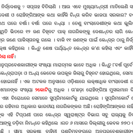
ିର୍ଦ୍ଦେଶକୁ
୨
ସପ୍ତାହ ବିତିଲାଣି । ଆଉ ଏବେ ମୁଖ୍ୟମନ୍ତ୍ରୀ ମାତିଲେଣି ସରକ
ଦେଶୀ ଓ ରୋହିଙ୍ଗିଆଙ୍କ କଥା କାହିଁକି ଚିନ୍ତା କରିବ ଭାଜପା ସରକାର
?
ବର
ଥ ପରେ ବର୍ଷା। ବର୍ଷା ପରେ ବନ୍ୟା । ତେଣୁ ବାଂଲାଦେଶୀଙ୍କ କଥା ଭୁଲ
ସ୍ଥିତି ଭିତରେ ୧୨ ଜଣ ଚିହ୍ନଟ ପାକ୍‍ ନାଗରିକଙ୍କୁ ଦେଶାନ୍ତର ଲାଗି କେନ
ାତ୍ର ଜଣେ ପାକିସ୍ତାନକୁ ଗଲେ । ବାକି ୧୧ ଜଣଙ୍କ ପାଇଁ କେନ୍ଦ୍ର ଠାରୁ ନି
କ୍ଷ କହିଥିଲେ । କିନ୍ତୁ ଶେଷ ପର୍ଯ୍ୟନ୍ତ କେନ୍ଦ୍ର କ’ଣ କହିଲା ଏବଂ କାହିଁ
ା ନାହିଁ
।
ନୁପ୍ରବେଶକାରୀଙ୍କ ସଂଖ୍ୟା ମାରାତ୍ମକ ଭାବେ ଅଧିକ । କିନ୍ତୁ ୮ବର୍ଷ ପୂର୍ବ
 କେନ୍ଦ୍ରାପଡ଼ା ଓ ଅନ୍ୟ କେତେକ ଉପକୂଳ ଜିଲାରୁ ଚିହ୍ନଟ ହୋଇଥିଲେ
,
ସେମା
ି ହୋଇନାହିଁ । ଏକ ଅଟକଳ ଅନୁସାରେ
ଓଡ଼ିଶାରେ ଲକ୍ଷାଧିକ ବାଂଲାଦେଶୀ
 ଏମାନଙ୍କ ସଂଖ୍ୟା
୨କୋଟି
ରୁ ଅଧିକ । ତା’ଛଡ଼ା ରୋହିଙ୍ଗିଆ ମୁସଲମାନ ବ
 ଏହା ବିରୋଧରେ ସେମାନେ ସୁପ୍ରିମକୋର୍ଟକୁ ଯାଇଥିଲେ । ସୁପ୍ରିମକୋର୍ଟ 
ରହିବାର ଅଧିକାର ଭାରତୀୟ ନାଗରିକଙ୍କର ଅଛି। ରୋହିଙ୍ଗିଆଙ୍କର ନାହି
ଙ୍କ ଏହି ଟିପ୍ପଣୀ ପରେ କେନ୍ଦ୍ର ସ୍ୱରାଷ୍ଟ୍ର ବିଭାଗ ସବୁ ରାଜ୍ୟକୁ 
ଆଙ୍କୁ ତଡ଼ିବା ନିମନ୍ତେ କହିଥିଲେ ।
ଗତ ୬ ମାସରେ ଦିଲ୍ଲୀରୁ କେବଳ ୭୭୦ ଜ
ଇଛି ।
ସୀମା ସୁରକ୍ଷା ବାହିନୀ ପଶ୍ଚିମବଙ୍ଗରେ ଅନୁପ୍ରବେଶକାର