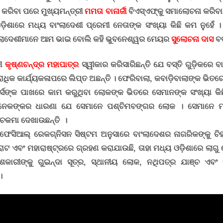
ଣ କରିବା ପରେ ମୁଖ୍ୟମନ୍ତ୍ରୀ
ମମତା ବାନାର୍ଜୀ
ବିଏସ୍‍ଏଫ୍‍କୁ ସମାଲୋଚନା କରି
ଡ଼ିଶାରେ ମଧ୍ୟ ବାଂଲାଦେଶୀ ପ୍ରେମୀ ନେତାଙ୍କ ସଂଖ୍ୟା କିଛି କମ ନୁହେଁ 
ଂଲାଦେଶୀମାନେ ଆମ ଭାଇ ବୋଲି କହି ଭୁବନେଶ୍ୱର ମେୟର
ସୁଲୋଚନା ଦାସ
ବଡ଼
ରୀ
କୃଷ୍ଣଚନ୍ଦ୍ର ମହାପାତ୍ର
ସ୍ୱୀକାର କରିସାରିଛନ୍ତି ଯେ ବସ୍ତି ଗୁଡ଼ିକରେ 
ାଧିକ କାର୍ଯ୍ୟକଳାପରେ ଲିପ୍ତ ଅଛନ୍ତି । ଫେରିବାଲା
,
କବାଡ଼ିବାଲାଙ୍କ ଭିତରେ
୍ଡର୍ସଙ୍କ ପାଖରେ କାମ କରୁଥିବା ଲୋକଙ୍କ ଭିତରେ ସେମାନଙ୍କ ସଂଖ୍ୟା କି
ଅନେକଙ୍କର ଧାରଣା ଯେ ସେମାନେ ପଶ୍ଚିମବଙ୍ଗର ଲୋକ । ସେମାନେ ମଧ୍ୟ 
 ଚକମା ଦେଖାଉଛନ୍ତି ।
ଫେସିଆଲ୍‍ ରେକଗ୍‍ନିସନ ସିଷ୍ଟମ ଅନୁସାରେ ବାଂଲାଦେଶର ନାଗରିକଙ୍କୁ ଚି
ରାଟ ଏବଂ ମହାରାଷ୍ଟ୍ରରେ ଗ୍ରହଣ କରାଯାଉଛି
,
ତାହା ମଧ୍ୟ ଓଡ଼ିଶାରେ ଲାଗୁ
କାରୀଙ୍କୁ ଗୁଇନ୍ଦା ସୂତ୍ର
,
ସ୍ଥାନୀୟ ଲୋକ
,
ନଥିପତ୍ର ଯାଞ୍ଚ ଏବଂ ବ
।