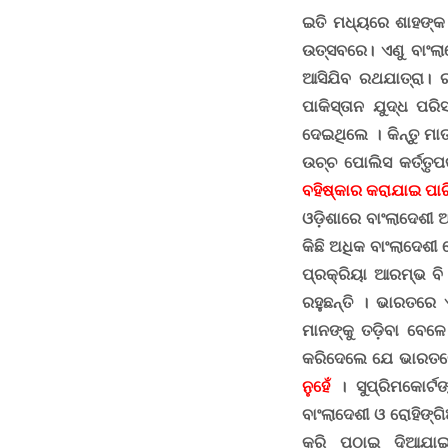
ଇତି ମଧ୍ୟରେ ଶାହଙ୍କ ନ
ଉତ୍ସବରେ
।
ଏଣୁ ବାଂଲା
ଆସିଯିବ ରଥଯାତ୍ରା
।
ର
ପାକିସ୍ତାନ ଯୁଦ୍ଧ ପରି
ଦେଇଥିଲେ
।
କିନ୍ତୁ ମ
ଉଚ୍ଚ ପୋଲିସ କର୍ତ୍ତୃପ
ବହିଷ୍କାର କରାଯାଇ ପାରିଲ
ଓଡ଼ିଶାରେ ବାଂଲାଦେଶୀ ଅ
କିଛି ଅଧିକ ବାଂଲାଦେଶୀ
ପ୍ରକ୍ରିୟା ଆରମ୍ଭ ବ
ରହୁଛନ୍ତି । ଭାରତରେ
ମାନଙ୍କୁ ତଡ଼ିବା ବେଳେ
କରିଦେଲେ ଯେ ଭାରତରେ 
ନୁହେଁ
। ସୁପ୍ରିମକୋର୍ଟ
ବାଂଲାଦେଶୀ ଓ ରୋହିଙ୍ଗି
କରି ପଠାଇ ଦିଆଯା