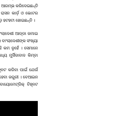
ବା ଆରମ୍ଭ କରିଦେଇଛନ୍ତି
। ରାସନ କାର୍ଡ଼ ଓ ଭୋଟର
 ହଟହଟା ହୋଇଛନ୍ତି ।
ବାଂଲାଦେଶୀ ଆଡ୍ଡା ଜମାଇ
 ବାଂଲାଦେଶୀଙ୍କ ସଂଖ୍ୟା
ଛି କମ ନୁହେଁ । ସେମାନେ
ମୁର୍ସିଦାବାଦ କିମ୍ବା
ହ୍ନଟ କରିବା ପାଇଁ ଯେଉଁ
 ହେବା ଜରୁରୀ । ବେଆଇନ
ାୟୋମେଟ୍ରିକ୍‍ ଚିହ୍ନଟ