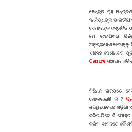
କେନ୍ଦ୍ର ଗୃହ ମନ୍ତ୍ର
ସନ୍ଦିଗ୍ଧଙ୍କ ଭାରତୀୟ 
ସେମାନଙ୍କ ଦସ୍ତାବିଜ ଯ
ମେ
୧୯ତାରିଖର ନିର୍ଦ
ଅନୁପ୍ରବେଶକାରୀଙ୍କୁ 
ଏହାସହ ଦେଶାନ୍ତର ପୂର୍
Centre
ସ୍ଥାପନ କରିବା
ବିଭିନ୍ନ ରାଜ୍ୟରେ 
ଖୋଲାଗଲାଣି କି
?
ଦି
ଧରିଥିବାବେଳେ ଓଡ଼ିଶା ଏତ
କରିପାରିବେ କି ମୋହନ
କରିବା ବାବଦରେ କୌଣସି 