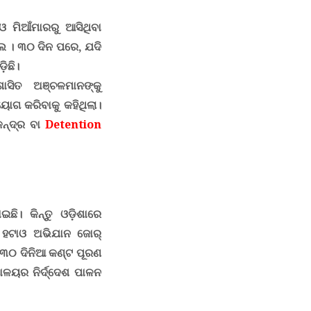
ଓ ମିଆଁମାରରୁ ଆସିଥିବା
ଲେ
।
୩୦ ଦିନ ପରେ
,
ଯଦି
ିଛି।
ାସିତ ଅଞ୍ଚଳମାନଙ୍କୁ
ୋଗ କରିବାକୁ କହିଥିଲା
।
େନ୍ଦ୍ର ବା
Detention
ଇଛି। କିନ୍ତୁ ଓଡ଼ିଶାରେ
 ହଟାଓ ଅଭିଯାନ ଜୋର୍‍
 ୩୦ ଦିନିଆ କଣ୍ଟ ପୂରଣ
ଳୟର ନିର୍ଦ୍ଦେଶ ପାଳନ