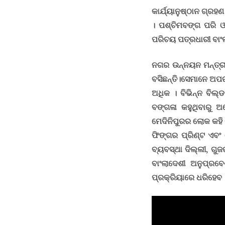
କାର୍ଯ୍ୟାନୁଷ୍ଠାନ ଗ୍ରହ
।
ପଶ୍ଚିମବଙ୍ଗ ପରି ଓ
ପରିଚୟ ପତ୍ରଧାରୀ ବା
ନଗର ଉନ୍ନୟନ ମନ୍ତ୍
ବସିଛନ୍ତି।ସେମାନେ ଅପର
ଅଧିକ
।
ବିଭିନ୍ନ ବିଲ
ବଙ୍ଗଳା କହୁଥିବାରୁ 
ମେଦିନିପୁରର ଲୋକ କହି
ଫିଙ୍ଗର ପ୍ରିଣ୍ଟ ଏବଂ 
ବ୍ୟବସ୍ଥା ଦିଲ୍ଲୀ
,
ଗୁଜ
ବାଂଲାଦେଶୀ ଅନୁପ୍ରବେଶ
ପ୍ରକ୍ରିୟାରେ ଧରିହେବ 