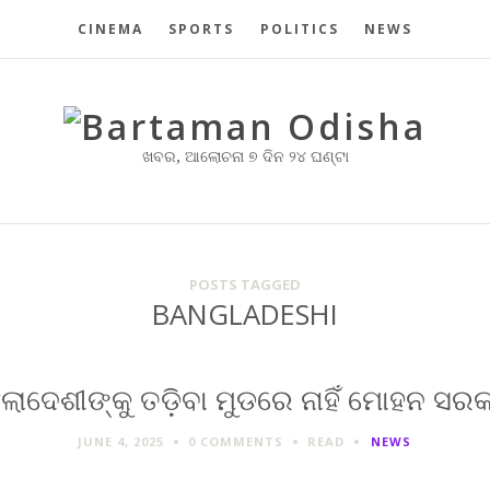
CINEMA
SPORTS
POLITICS
NEWS
ଖବର, ଆଲୋଚନା ୭ ଦିନ ୨୪ ଘଣ୍ଟା
POSTS TAGGED
BANGLADESHI
ଂଲାଦେଶୀଙ୍କୁ ତଡ଼ିବା ମୁଡରେ ନାହିଁ ମୋହନ ସର
JUNE 4, 2025
0 COMMENTS
READ
NEWS