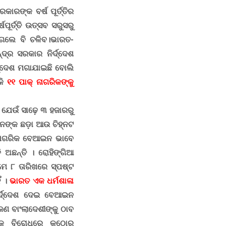
ାରଙ୍କ ବର୍ଷ ପୂର୍ତ୍ତିର
୍ଷପୂର୍ତ୍ତି ଉତ୍ସବ ସରୁସରୁ
ିଗଲେ ବି ଚଳିବ।
ଭାରତ-
୍ଦ୍ର ସରକାର ନିର୍ଦ୍ଦେଶ
ର୍ଦ୍ଦେଶ ମଗାଯାଇଛି ବୋଲି
କି
୧୧ ପାକ୍‍ ନାଗରିକଙ୍କୁ
େ ଯେଉଁ ସାଢ଼େ ୩ ହଜାରରୁ
ନଙ୍କ ଛଡ଼ା ଆଉ ଚିହ୍ନଟ
 ନାଗରିକ ବେଆଇନ ଭାବେ
ି ଅଛନ୍ତି ।
ରୋହିଙ୍ଗିଆ
ମେ ୮ ତାରିଖରେ ସ୍ପଷ୍ଟ
ଁ ।
ଭାରତ ଏକ ଧର୍ମଶାଳା
ନିର୍ଦ୍ଦେଶ ଦେଇ ବେଆଇନ
ଣ ବାଂଲାଦେଶୀଙ୍କୁ ଠାବ
ୀଙ୍କ ବିରୋଧରେ କଠୋର