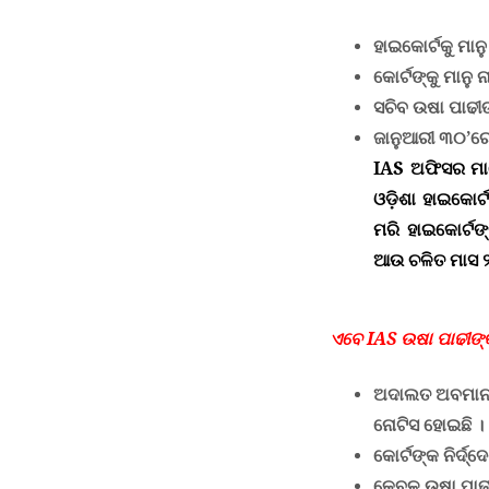
ହାଇକୋର୍ଟକୁ ମାନୁ
କୋର୍ଟଙ୍କୁ ମାନୁ ନ
ସଚିବ ଉଷା ପାଢୀଙ୍
ଜାନୁଆରୀ ୩୦’ରେ 
IAS
ଅଫିସର ମାନେ
ଓଡ଼ିଶା ହାଇକୋର୍
ମରି ହାଇକୋର୍ଟଙ୍
ଆଉ ଚଳିତ ମାସ ୨
ଏବେ
IAS
ଉଷା ପାଢୀଙ୍କ
ଅଦାଲତ ଅବମାନନା
ନୋଟିସ ହୋଇଛି
।
କୋର୍ଟଙ୍କ ନିର୍ଦ
କେବଳ ଉଷା ପାଢୀ 