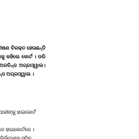
ଭୀଷଣ ବିରକ୍ତ ହେଉଛନ୍ତି
କୁ କହିଲେ କୋର୍ଟ । ଡରି
େ ଅରବିନ୍ଦ ଅଗ୍ରଓ୍ୱାଲ।
୍ଦ ଅଗ୍ରଓ୍ୱାଲ ।
ଢୀଙ୍କୁ ହାଇକୋର୍ଟ
ବେ ହାଇକୋର୍ଟରେ
।
ନିର୍ଦ୍ଦେଶକ ସଚିବ