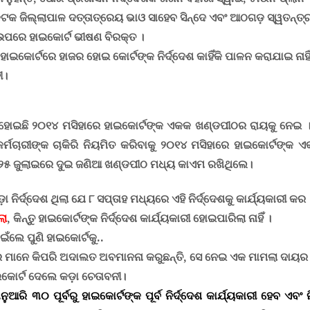
ଟକ ଜିଲ୍ଲାପାଳ ଦତ୍ତାତ୍ରେୟ ଭାଓ ସାହେବ ସିନ୍ଦେ ଏବଂ ଆଠଗଡ଼ ସ୍ୱତନ୍ତ୍ର 
 ଉପରେ ହାଇକୋର୍ଟ ଭୀଷଣ ବିରକ୍ତ ।
ାଇକୋର୍ଟରେ ହାଜର ହୋଇ କୋର୍ଟଙ୍କ ନିର୍ଦ୍ଦେଶ କାହିଁକି ପାଳନ କରାଯାଇ ନାହ
ୀ।
ହୋଇଛି ୨୦୧୪ ମସିହାରେ ହାଇକୋର୍ଟଙ୍କ ଏକକ ଖଣ୍ଡପୀଠର ରାୟକୁ ନେଇ 
କର୍ମଚାରୀଙ୍କ ଚାକିରି ନିୟମିତ କରିବାକୁ ୨୦୧୪ ମସିହାରେ ହାଇକୋର୍ଟଙ୍କ 
୦୨୫ ଜୁଲାଇରେ ଦୁଇ ଜଣିଆ ଖଣ୍ଡପୀଠ ମଧ୍ୟ କାଏମ ରଖିଥିଲେ।
ା ନିର୍ଦ୍ଦେଶ ଥିଲା ଯେ ୮ ସପ୍ତାହ ମଧ୍ୟରେ ଏହି ନିର୍ଦ୍ଦେଶକୁ କାର୍ଯ୍ୟକାରୀ କର
ଲା
, କିନ୍ତୁ ହାଇକୋର୍ଟଙ୍କ ନିର୍ଦ୍ଦେଶ କାର୍ଯ୍ୟକାରୀ ହୋଇପାରିଲା ନାହିଁ ।
ଲେ ପୁଣି ହାଇକୋର୍ଟକୁ..
ମାନେ କିପରି ଅଦାଲତ ଅବମାନନା କରୁଛନ୍ତି, ସେ ନେଇ ଏକ ମାମଲା ଦାୟର
ଇକୋର୍ଟ ଦେଲେ କଡ଼ା ଚେତାବନୀ
।
୦ ପୂର୍ବରୁ ହାଇକୋର୍ଟଙ୍କ ପୂର୍ବ ନିର୍ଦ୍ଦେଶ କାର୍ଯ୍ୟକାରୀ ହେବ ଏବଂ ନିଃସ