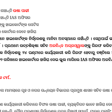
 ନାହାନ୍ତି
ଉଷା ପାଢୀ
ାହାନ୍ତି
IAS
ଅଫିସର
କୁ ହାଇକୋର୍ଟଙ୍କ ନୋଟିସ
କୋର୍ଟରେ ଦେବେ ହାଜିରା
 ହାଇକୋର୍ଟଙ୍କ ନିର୍ଦ୍ଦେଶକୁ ମାନିବା ଅବସ୍ଥାରେ ନାହାଁନ୍ତି । ସେଥିପାଇଁ 
ଟ । ପ୍ରଥମେ ଉଚ୍ଚଶିକ୍ଷା ସଚିବ
ଅରବିନ୍ଦ ଅଗ୍ରଓ୍ୱାଲ
ଙ୍କୁ ଗିରଫ କରିବା
କ ନିର୍ଦ୍ଦେଶକୁ ୨୪ ଘଣ୍ଟାରେ କାର୍ଯ୍ୟକାରୀ କରି ଗିରଫ ହେବାରୁ ବଞ୍ଚିଲ
୨ ତାରିଖରେ ହାଇକୋର୍ଟରେ ହାଜିରା ଦେଇ ଭୁଲ ମାଗିଲେ
IAS
ଅଫିସର ଅରବିନ
 ଟର୍ମ..
 ମାମଲାରେ ଗୃହ ଓ ନଗର ଉନ୍ନୟନ ବିଭାଗର ପ୍ରମୁଖ ଶାସନ ସଚିବ ଉଷା ପା
୍ଦେଶ କାର୍ଯ୍ୟକାରୀ କରିବାରେ ବିଫଳ ଉଷା ପାଢୀ, ବ୍ୟକ୍ତିଗତ ଭାବେ ହାଜିରା ଦେ
ନୁହନ୍ତି, ପୌର ପ୍ରଶାସନ ନିର୍ଦ୍ଦେଶକ ଗଗନ ବିହାରୀ ସ୍ୱାଇଁ
,
ଟାଉନ ପ୍ଲାନିଂ 