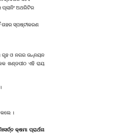
ପ୍ଲାନିଂ ଅଥରିଟିର
ିଁ ତାହର ସ୍ପଷ୍ଟୀକରଣ
। ଗୃହ ଓ ନଗର ଉନ୍ନୟନ
ଏକକ ଖଣ୍ଡପୀଠ ଏହି ରାୟ
।
 କଲେ ।
ର୍ତ୍ତ କ୍ଷମା ପ୍ରାର୍ଥନା