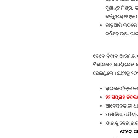
ସୁଶାନ୍ତ ମିଶ୍ର
,
କ
କର୍ତ୍ତୃପକ୍ଷଙ୍କ
ଜାନୁଆରି ୩୦ରେ ହ
ରଖିବେ ଉଷା ପାଢ
ତେବେ ବିବାଦ ଆରମ୍ଭ 
ବିଭାଗରେ କାର୍ଯ୍ୟରତ 
ଦେଇଥିଲେ
।
ଯାହାକୁ ୨
ହାଇକୋର୍ଟଙ୍କ କଡ଼
୨୨ ସପ୍ତାହ ବିତିଗ
ଆବେଦନକାରୀ ଧାଇଁ
ଅମାନିଆ ଅଫିସର 
ଯାହାକୁ ନେଇ ହା
ତେବେ ଜାନୁଆରି ୩